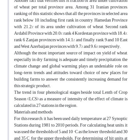
Another fact that verifies this is fraction of area under cultivation
of wheat per total province area. Among 31 Iranian provinces,
ranking of this statistic shows that all the provinces in selected area
rank below 10, including first rank in country, Hamedan Province
with 21.2% of its area under cultivation of wheat, Second rank
Ardabil Province with 20.0%, rank 4 Kordestan province with 18.4%,
rank 6 Zanjan provinces with 14.1% and finally, rank 9 and 10 East
and West Azerbaijan provinces with 9.7% and 9.6% respectively.
Although the most important source of impact on yield of wheat,
especially in dry farming, is adequate and timely precipitation, the
climate change and global warming plays an undeniable role on
long-term trends and attitudes toward choice of new places for
building farms to answer the consistently increasing demand for
this strategic product.
The trend in four phenological stages beside total Lenth of Crop
Season (LCS) as a measure of intensity of the effect of climate is
calculated in 27 stations in the region.
Materials and methods
For this research, it has been used daily temperature at 27 Synoptic
Stations during 1981 to 2010 periods. For calculating heat units, it
was used the thresholds of 5 and 10 ° C as the lower threshold and 30
and 35 C °for the upper thresholds. For determining of hit units, at