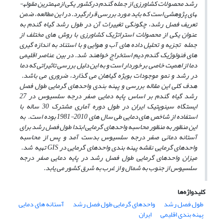
رشد محصولات کشاورزی از جمله گندم درکشور یکی ازمهمترین مقوله­
های پژوهشی است که باید مورد بررسی قرارگیرد. در این مطالعه، ضمن
تعریف فصل رشد، چگونگی تغییرات آن در طول رشد گیاه گندم به
عنوان یکی از محصولات استراتژیک کشاورزی با روش های مختلف از
جمله تجزیه و تحلیل داده های آب و هوایی و با استناد به اندازه گیری
های فنولوژیک گندم دیم استخراج خواهند شد. در بین عناصر اقلیمی
دما از اهمیت خاصی برخوردار است و به این دلیل بررسی تاثیراتی که دما
در رشد و نمو موجودات بویژه گیاهان می گذارد، ضروری می باشد
.
هدف کلی این مقاله بررسی و پهنه بندی واحدهای گرمایی طول فصل
رشد گیاه گندم بر اساس پایه دمایی صفر درجه سلسیوس در 27
ایستگاه سینوپتیک ایران در طول دوره آماری مشترک 30 ساله با
استفاده از شاخص های دمایی طی سال های 2010-1981 بوده است. به
این منظور به منظور محاسبه واحدهای گرمایی ابتدا طول فصل رشد برای
آستانه دمائی صفر درجه سلسیوس بدست آمد و پس از محاسبه
واحدهای گرمایی نقشه پهنه بندی واحدهای گرمایی در GIS تهیه شد.
میزان واحدهای گرمایی طول فصل رشد در پایه دمایی صفر درجه
سلسیوس از جنوب به شمال و از غرب به شرق کشور می یابد.
کلیدواژه‌ها
طول فصل رشد
واحدهای گرمایی طول فصل رشد
آستانه های دمایی
پهنه بندی اقلیمی
ایران