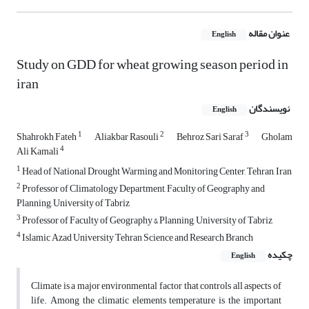
عنوان مقاله
English
Study on GDD for wheat growing season period in
iran
نویسندگان
English
1
2
3
Shahrokh Fateh
Aliakbar Rasouli
Behroz Sari Saraf
Gholam
4
Ali Kamali
1
Head of National Drought Warming and Monitoring Center, Tehran, Iran
2
Professor of Climatology Department, Faculty of Geography and
Planning, University of Tabriz
3
Professor of Faculty of Geography & Planning, University of Tabriz
4
Islamic Azad University Tehran Science and Research Branch
چکیده
English
Climate is a major environmental factor that controls all aspects of
life. Among the climatic elements temperature is the important