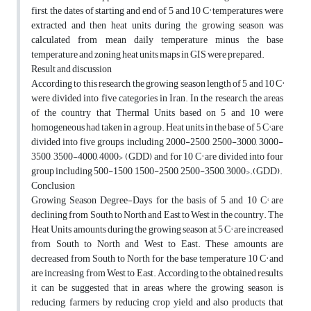
first, the dates of starting and end of 5 and 10 C° temperatures were
extracted and then heat units during the growing season was
calculated from mean daily temperature minus the base
temperature and zoning heat units maps in GIS were prepared.
Result and discussion
According to this research, the growing season length of 5 and 10 C°
were divided into five categories in Iran. In the research, the areas
of the country that Thermal Units based on 5 and 10 were
homogeneous had taken in a group. Heat units in the base of 5 C° are
divided into five groups, including 2000-2500, 2500-3000, 3000-
3500, 3500-4000, 4000> (GDD) and for 10 C° are divided into four
group including 500-1500, 1500-2500, 2500-3500, 3000>.(GDD).
Conclusion
Growing Season Degree-Days for the basis of 5 and 10 C° are
declining from South to North and East to West in the country. The
Heat Units amounts during the growing season at 5 C° are increased
from South to North and West to East. These amounts are
decreased from South to North for the base temperature 10 C° and
are increasing from West to East. According to the obtained results,
it can be suggested that in areas where the growing season is
reducing, farmers by reducing crop yield and also products that