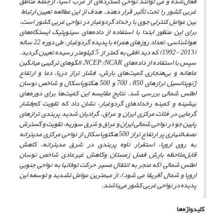
فعال‌شده و می توانند نواحی گسترده‌ای از غرب آسیا، ازجمله مناطق
غربی کشور را تحت تأثیر قرار ‌دهند. هدف از این مطالعه تعیین ارتباط
بین عوامل کنترلی جوی با رخداد گردوغبار در نواحی غربی کشور است.
برای این منظور ابتدا با استفاده از داده‌های سینوپتیک ایستگاه‌های
هواشناسی، تعداد روزهای همراه با پدیده گردوغبار، طی دوره 22 ساله
(2013 -1992) که دید افقی به کمتر از 5 کیلومتر رسیده تعیین گردید.
سپس با استفاده از داده‌های NCEP/NCAR، الگوهای ترکیبی میانگین
ماهانه و بی‌هنجاری‌ کمیت‌های بارش، فشار تراز دریا، دما و ارتفاع
ژئوپتانسیل ترازهای 850 ، 700 و 500 هکتوپاسکال و شاخص نوسان
اطلس شمالی بررسی شد. نتایج مقایسه این کمیت‌ها برای دوره‌های
بیشینه و کمینه رخدادهای گردوغبار، نشان داد که تقویت کم‌فشار
گرمایی در فلات مرکزی ایران و عراق، گرادیان شدید پربندی ترازهای
پایین جو در نواحی شمالی ایران و عراق و شرق سوریه، تقویت و گسترش
نصف‌النهاری پر ارتفاع تراز 500 هکتوپاسکال از نواحی مرکزی مدیترانه
به روی اروپا، استقرار ناوه پربندی در شرق مدیترانه، کاهش
قابل‌ملاحظه بارش فصل زمستان وکاهش غیرعادی شاخص نوسان
اطلس شمالی (که منجر به انتقال مسیر حرکت توفانها به نواحی جنوبی
اروپا و شمال آفریقا می شود)، از مهمترین عوامل تشدید و توسعه این
پدیده در نواحی غربی کشور می‌باشند.
کلیدواژه‌ها