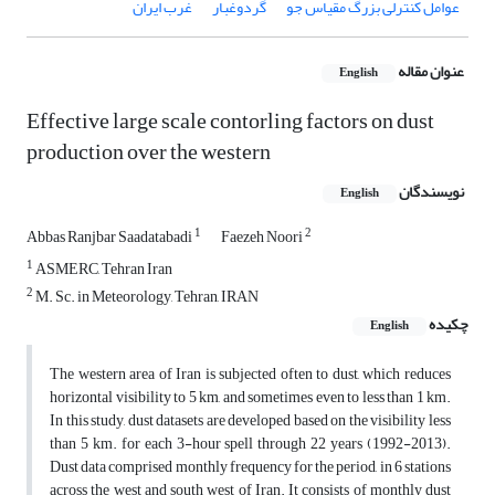
عوامل کنترلی بزرگ‌ مقیاس جو
گردوغبار
غرب ایران
عنوان مقاله
English
Effective large scale contorling factors on dust
production over the western
نویسندگان
English
1
2
Abbas Ranjbar Saadatabadi
Faezeh Noori
1
ASMERC, Tehran Iran
2
M. Sc. in Meteorology, Tehran, IRAN
چکیده
English
The western area of Iran is subjected often to dust, which reduces
horizontal visibility to 5 km, and sometimes even to less than 1 km.
In this study, dust datasets are developed based on the visibility less
than 5 km. for each 3-hour spell through 22 years (1992-2013).
Dust data comprised monthly frequency for the period, in 6 stations
across the west and south west of Iran. It consists of monthly dust