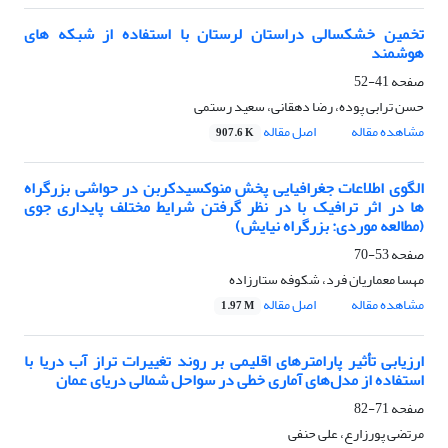
تخمین خشکسالی دراستان لرستان با استفاده از شبکه های
هوشمند
صفحه
41-52
حسن ترابی پوده، رضا دهقانی، سعید رستمی
مشاهده مقاله
اصل مقاله
907.6 K
الگوی اطلاعات جغرافیایی پخش منوکسیدکربن در حواشی بزرگراه‌
ها در اثر ترافیک با در نظر گرفتن شرایط مختلف پایداری جوی
(مطالعه موردی: بزرگراه نیایش)
صفحه
53-70
مهسا معماریان فرد، شکوفه ستارزاده
مشاهده مقاله
اصل مقاله
1.97 M
ارزیابی تأثیر پارامترهای اقلیمی بر روند تغییرات تراز آب دریا با
استفاده از مدل‌های آماری خطی در سواحل شمالی دریای عمان
صفحه
71-82
مرتضی پورزارع، علی حنفی