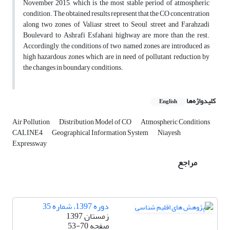
November 2015, which is the most stable period of atmospheric
condition. The obtained results represent that the CO concentration
along two zones of Valiasr street to Seoul street and Farahzadi
Boulevard to Ashrafi Esfahani highway are more than the rest.
Accordingly, the conditions of two named zones are introduced as
high hazardous zones which are in need of pollutant reduction by
the changes in boundary conditions.
کلیدواژه‌ها
English
Air Pollution
Distribution Model of CO
Atmospheric Conditions
CALINE4
Geographical Information System
Niayesh
Expressway
مراجع
دوره 1397، شماره 35
زمستان 1397
صفحه
53-70