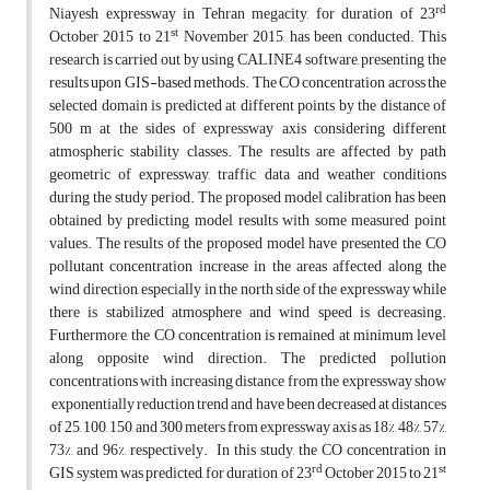
rd
Niayesh expressway in Tehran megacity, for duration of 23
st
October 2015 to 21
November 2015, has been conducted. This
research is carried out by using CALINE4 software, presenting the
results upon GIS-based methods. The CO concentration across the
selected domain is predicted at different points by the distance of
500 m at the sides of expressway axis considering different
atmospheric stability classes. The results are affected by path
geometric of expressway, traffic data and weather conditions
during the study period. The proposed model calibration has been
obtained by predicting model results with some measured point
values. The results of the proposed model have presented the CO
pollutant concentration increase in the areas affected along the
wind direction, especially in the north side of the expressway while
there is stabilized atmosphere and wind speed is decreasing.
Furthermore, the CO concentration is remained at minimum level
along opposite wind direction. The predicted pollution
concentrations with increasing distance from the expressway show
exponentially reduction trend and have been decreased at distances
of 25, 100, 150, and 300 meters from expressway axis as 18%, 48%, 57%,
73%, and 96%, respectively. In this study, the CO concentration in
rd
st
GIS system was predicted, for duration of 23
October 2015 to 21