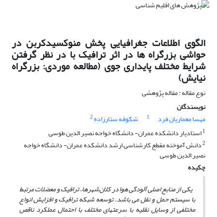
الگوی اطلاعات جغرافیایی پخش منوکسیدکربن در
حواشی بزرگراه‌ ها در اثر ترافیک با در نظر گرفتن
شرایط مختلف پایداری جوی (مطالعه موردی: بزرگراه
نیایش)
نوع مقاله : مقاله پژوهشی
نویسندگان
2
1
مهسا معماریان فرد
شکوفه ستارزاده
1
استادیار دانشکده عمران- دانشگاه خواجه نصیر الدین طوسی
2
دانش آموخته مقطع کارشناسی ارشد دانشکده عمران- دانشگاه خواجه
نصیر الدین طوسی
چکیده
یکی از منابع اصلی آلودگی هوا در کلان
شهره
ا، ترافیک و معضلات مرتبط
با سیستم حمل و نقل می باشد
. توسعه شبکه ترافیک و افزایش انواع
مختلفی از وسایل نقلیه با سرعتهای مختلف با احتمال عملکرد ناقص