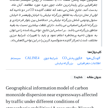
جغرافیایی برای پایدارترین حالت جوی دوره مورد مطالعه، آبان ماه،
بدست آمد. نتایج نشان می دهد که غلظت آلاینده
CO
در دو ناحیه که
اولی
از محل نزدیک به تقاطع بزرگراه نیایش با خیابان ولیعصر تا خیابان
سئول ودومی شامل بزرگراه نیایش در حدفاصل بین بلوار فرحزادی و
بزرگراه اشرفی اصفهانی می باشد، دارای غلظت بیشتری نسبت به بقیه
مناطق بزرگراه می باشد . بر اساس این نتایج، نواحی یادشده را می توان
به عنوان ناحیه پرمخاطره اعلام نمود و باید با تغییرات شرایط مرزی
مختلف، شدت تمرکز آلاینده منوکسید کربن را در این نواحی کاهش داد.
کلیدواژه‌ها
آلودگی هوا
الگوی پخش CO
شرایط جوی
CALINE4
سیستم
اطلاعات جغرافیایی
بزرگراه نیایش
عنوان مقاله
English
Geographical information model of carbon
monoxide dispersion near expressways affected
by traffic under different conditions of