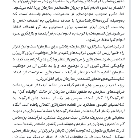
محوری(اصلی) فرآیندهای پشتیبانی دسته بندی و در سطوح پایین تر به
اختصار به نحوه انجام آنها و جریان اطلاعاتدر سازمان پرداخته می‌شود.
خط مشی عمومی، مجموعه‌ای از تصمیمات به‌هم‌ وابسته است که
به‌وسیله گروه‌ها(کارشناسان) با هدف دستیابی به اهداف خاص یا
به‌دست آوردن ابزار مناسب برای دستیابی به آن اهداف اتخاذ
می‌شود.این تصمیمات با توجه به نحوه انجام فرآیندها و بازنگری نحوه
انجام آنها اتخاذ می شود.
کارکرد اصلی استراتژی، خلق مزیت رقابتی برای سازمان است و این کاراز
راه خلق ارزش (با تعیین فرآیندهای کلیدی عامل موفقیت) برای کاربران
انجام می شود.استراتژی را می توان از منظر ویژگی های آن تعریف کرد، یا
چگونگی شکل گیری آن را توضیح داد و یا به نقش آن در موفقیت
سازمان اشاره داشت.ازمنظر فرآیند ، استراتژی عبارتست از: ایجاد
شایستگی های متمایز کننده در سازمان برای خلق ارزش.
روند اجرا و بررسی های انجام گرفته در مقاله ابتدا از طراحی نقشه
فرآیندهای سازمان به منظور انتقال سازمان از حالت "وظیفه گرا" به
"فرآیندگرا" آغاز شده، سپس هر یک از سنجه های فرآیند به
شاخصهای کلیدی عملکرد در نقشه استراتژی اتصال یافته اند، آنگاه
ارتباط هر یک از فرآیندها در نقشه فرآیندها با نقشه استراتژی در نمونه
عملیاتی طرح مدیریت دانش جهت مدیریت عملکرد فرآیندها براساس
کارت امتیازی متوازن در سازمان هواشناسی کشور مشخص شده است.
کارت امتیازی متوازن که توسط آقایان کاپلان و نورتن از چهار منظر اصلی
تشکیل شده است ولی با مطالعات فراوان از منظر ی دیگر نیز سازمان