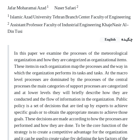
1
2
Jafar Moharamai Azad
Naser Safaei
1
Islamic Azad University, Tehran Branch Center, Faculty of Engineering
2
Assistant Professor, Faculty of Industrial Engineering, KhajeNasir Al-
Din Tusi
چکیده
English
In this paper, we examine the processes of the meteorological
organization and how they are categorized as organizational items.
These items in each organization map the processes and the way in
which the organization performs its tasks and tasks. At the macro
level, processes are dominated by the processes of the central
processes the main categories of support processes are categorized
and at lower levels, they will briefly describe how they are
conducted and the flow of information in the organization. Public
policy is a set of decisions that are tied up by experts to achieve
specific goals or to obtain the appropriate means to achieve those
goals. These decisions are made according to how the processes are
performed and how they are done. To be the core function of the
strategy is to create a competitive advantage for the organization,
and it can be used to create value (by defining the key factors of the