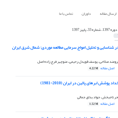
ارسال مقاله
داوران
تماس با ما
دوره 1397، شماره 33، پاییز 1397
ر شناسایی و تحلیل امواج سرمایی مطالعه موردی: شمال شرق ایران
برومند صلاحی، یوسف قویدل رحیمی، منوچهر فرج زاده اصل
اصل مقاله
4.22 M
 پوشش ابرهای پائین در ایران (2010-1981)
حر تاجبخش، جواد بداق جمالی
اصل مقاله
1.52 M