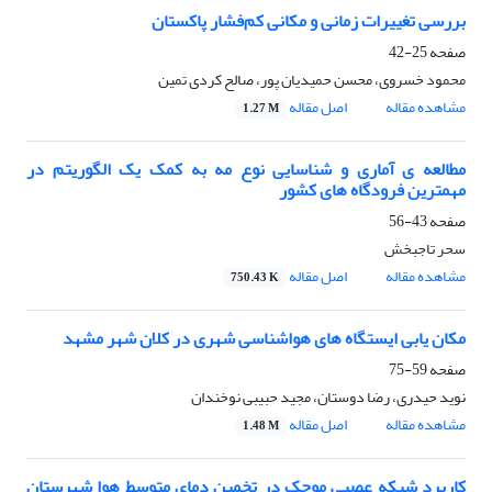
بررسی تغییرات زمانی و مکانی کم‌فشار پاکستان
صفحه
25-42
محمود خسروی، محسن حمیدیان پور، صالح کردی تمین
مشاهده مقاله
اصل مقاله
1.27 M
مطالعه ی آماری و شناسایی نوع مه به کمک یک الگوریتم در
مهمترین فرودگاه های کشور
صفحه
43-56
سحر تاجبخش
مشاهده مقاله
اصل مقاله
750.43 K
مکان یابی ایستگاه های هواشناسی شهری در کلان شهر مشهد
صفحه
59-75
نوید حیدری، رضا دوستان، مجید حبیبی نوخندان
مشاهده مقاله
اصل مقاله
1.48 M
کاربرد شبکه‌ عصبی موجک در تخمین دمای متوسط هوا شهرستان