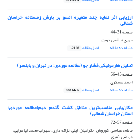
654.35 K
ارزیابی اثر نمایه چند متغیره انسو بر بارش زمستانه خراسان
شمالی
صفحه
31-44
مهری هاشمی دوین
مشاهده مقاله
اصل مقاله
1.21 M
تحلیل هارمونیکی فشار جو (مطالعه موردی: در تهران و بابلسر)
صفحه
45-56
احمد عسکری
مشاهده مقاله
اصل مقاله
388.66 K
مکان‌یابی مناسب‌ترین مناطق کشت گندم دیم(مطالعه موردی:
استان خراسان شمالی)
صفحه
57-72
فاطمه عباسی، کوروش احترامیان، لیلی خزانه داری، سهراب محمد نیا قرایی،
مرتضی اثمری