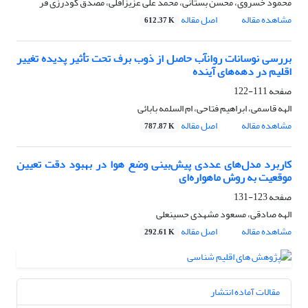
محمود خسروی، محسن بستانی، محمد علی عزیزاقلی، مصدق گودرزی فر
مشاهده مقاله
اصل مقاله
612.37 K
بررسی نوسانات روانآب حاصل از ذوب برف تحت تأثیر پدیده تغییر
اقلیم در دهه‌های آینده
صفحه
111-122
الهه قاسمی، ابراهیم فتاحی، ام السلمه بابائی
مشاهده مقاله
اصل مقاله
787.87 K
کاربرد مدل‌های عددی پیش‌بینی وضع هوا در بهبود دقت تعیین
موقعیت به روش ماهواره‌ای
صفحه
123-131
الهه صادقی، مسعود مشهدی حسینعلی
مشاهده مقاله
اصل مقاله
292.61 K
مقالات آماده انتشار