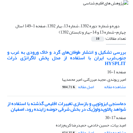
دوره و شماره:
دوره 1392، شماره 13، بهار 1392، صفحه 1-149 (سال
چهارم-شماره 13 و 14-بهار و تابستان 1392)
تعداد مقالات:
10
بررسی تشکیل و انتشار طوفان‌های گرد و خاک ورودی به غرب و
جنوب‌غرب ایران با استفاده از مدل پخش لاگرانژی ذرات
HYSPLIT
صفحه
1-16
امیر ریوندی، مجید میررکنی، امیر محمدیها
مشاهده مقاله
اصل مقاله
904.71 K
دماسنجی ایزوتوپی و بازسازی تغییرات اقلیمی گذشته با استفاده از
شواهد پالئوپدولوژیک در بخش شرقی حوضه زاینده رود، اصفهان
صفحه
17-30
امید بیات، حسین خادمی، حمیدرضا کریم زاده
مشاهده مقاله
اصل مقاله