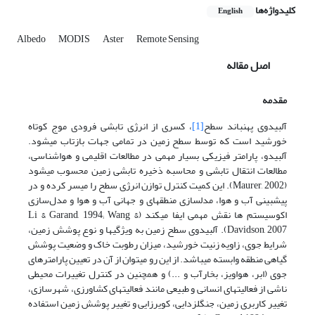
کلیدواژه‌ها
English
Albedo
MODIS
Aster
Remote Sensing
اصل مقاله
مقدمه
آلبیدوی پهن­باند سطح
[1]
، کسری از انرژی تابشی فرودی موج ­کوتاه
خورشید است که توسط سطح زمین در تمامی جهات بازتاب می­شود.
آلبیدو، پارامتر فیزیکی بسیار مهمی در مطالعات اقلیمی و هواشناسی،
مطالعات انتقال تابشی و محاسبه ذخیره­ تابشی زمین محسوب می­شود
(Maurer, 2002). این کمیت کنترل توازن انرژی سطح را میسر کرده و در
پیش­بینی آب و هوا، مدل­سازی­ منطقه­ای و جهانی آب و هوا و مدل‌سازی
اکوسیستم ها نقش مهمی ایفا می­کند (Li & Garand, 1994; Wang &
Davidson, 2007). آلبیدوی سطح زمین به ویژگی­ها و نوع پوشش زمین،
شرایط جوی، زاویه زنیت خورشید، میزان رطوبت خاک و وضعیت پوشش
گیاهی منطقه وابسته می­باشد. از این رو می­توان از آن در تعیین پارامترهای
جوی (ابر، هواویز، بخارآب و ...) و همچنین در کنترل تغییرات محیطی
ناشی از فعالیت­های انسانی و طبیعی مانند فعالیت­های کشاورزی، شهرسازی،
تغییر کاربری زمین، جنگل­زدایی، کویرزایی و تغییر پوشش زمین استفاده