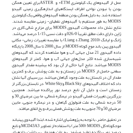
عمل از آلبیدوهای یک کیلومتری ETM+ و ASTERبرای تعیین همگن
بودن یا نبودن نواحی اطراف ایستگاه­های اندازه­گیری زمینی آلبیدو
استفاده شد. به دلیل همگن بودن منطقه آلبیدوهای واقعی یک کیلومتری
MODIS به طور مستقیم با آلبیدوهای نقطه­ای- زمینی مقایسه شدند.
نتایج نشان داد محصولات آلبیدوی MODIS برای مزارع شالی ­کاری در
ژاپن دارای دقت مطلق تقریباً 026/0 و دقت نسبی 1/15 درصد می‌باشد.
ژانگ و لیانگ (Liang & Zhang, 2010) با مقایسه تغییرات زمانی- مکانی
آلبیدوی پهن ­باند موج کوتاه MODIS از سال 2000 تا سال 2008 با پایگاه
داده­ آلبیدوی 21 مدل جهانی آب و هوا مشاهده کردند که آلبیدوهای
شبیه‌سازی شده­ اکثر مدل‌های جهانی آب و هوا، کمتر از آلبیدوهای
MODIS می­باشد. نتایج آنها حاکی از آن بود که بیشینه مقدار آلبیدوی
سطحی حاصل از MODIS در زمستان و به علت پوشش برف و کمترین
مقدار آن در تابستان به علت وجود گیاهان می­باشد. بررسی­های آنها نشان
داد که اختلاف آلبیدوهای Black Sky وWhite Sky در تابستان بزرگتر از
زمستان است و دلیل آن تابع درصد نور پراکنده می­باشد. همچنین
بزرگترین تغییرات فصلی آلبیدو در نیمکره­ شمالی، ما بین عرض­های 30 و
50 درجه­ شمالی به علت فنولوژی گیاهان، و در نیمکره­ جنوبی، مابین
عرض­های 50 و 70 جنوبی به علت پوشش فصلی برف و یخ اتفاق می­افتد.
در تحقیق حاضر، با توجه به پژوهش­های اشاره شده، ابتدا آلبیدوی پهن­باند
موج­کوتاه کل MODIS (500 متر) با استفاده از تصاویر MCD43A3 و تابع
درصد نور پراکنده تولید می­شود. به علت همزمانی برداشت داده­های