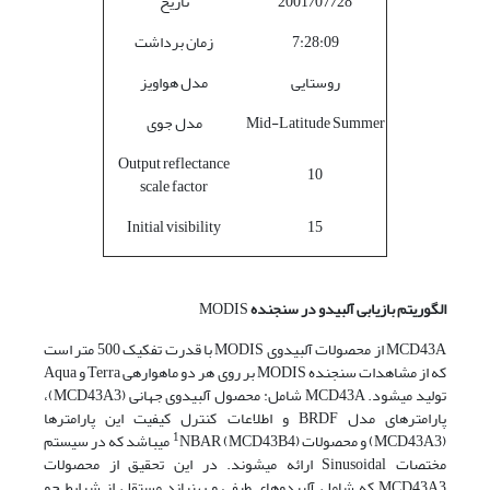
2001/07/28
تاریخ
7:28:09
زمان برداشت
روستایی
مدل هواویز
Mid-Latitude Summer
مدل جوی
Output reflectance
10
scale factor
Initial visibility
15
الگوریتم بازیابی آلبیدو
در سنجنده­
MODIS
MCD43A از محصولات آلبیدوی MODIS با قدرت تفکیک 500 متر است
که از مشاهدات سنجنده MODIS بر روی هر دو ماهواره­ی Terra و Aqua
تولید می­شود. MCD43A شامل: محصول آلبیدوی جهانی (MCD43A3)،
پارامترهای مدل BRDF و اطلاعات کنترل کیفیت این پارامترها
1
(MCD43A3) و محصولات
NBAR (MCD43B4) می­باشد که در سیستم
مختصات Sinusoidal ارائه می­شوند. در این تحقیق از محصولات
MCD43A3 که شامل آلبیدوهای طیفی و پهن­باند مستقل از شرایط جو