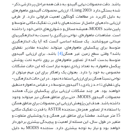
باشد. دقت محصولات نهایی آلبیدو، به دقت همه­ مراحل پردازشی ذکر­
شده بستگی دارد (Liang, 2003). ارزیابی محصولات آلبیدوی ماهواره­ای
به دلیل کاربرد در مطالعات گوناگون اهمیت فراوانی دارد. از طرفی
ارزیابی داده­های حاصل از سنجنده­های با قدرت تفکیک مکانی متوسط و
پایین مانند MODIS، همیشه مسائل و دشواری‌های خاص خود را داشته
است. مشاهدات ماهواره‌ای، نواحی بزرگتری را نسبت به اندازه­گیری­های
میدانی می­پوشانند. یک مسئله­ اساسی آنست که آیا یک اندازه­گیری
متوسط برای پیکسل­های ماهواره­ای، می­تواند نماینده مقادیر نقطه­ای
باشد؟ وقتی سطح زمین غیر همگن
[4]
باشد، برای ارزیابی آلبیدوی
متوسط بدست آمده از تصاویر ماهواره­ای بر روی ناحیه تحت پوشش
پیکسل ماهواره، به تعداد زیادی نمونه نیاز است که این حالت مشکلات
مخصوص به خود را دارد. بعنوان یک راهکار برای این مهم می­توان از
نواحی نسبتاً همگن برای ارزیابی استفاده نمود. در این حالت اندازه­گیری­
های نقطه­ای تا حد زیادی با آلبیدوی متوسط در مقیاس ماهواره منطبق
خواهند بود. هر چند مشکلات ارزیابی برای پیکسل­های بزرگ همانند
محصولات آلبیدوی MODIS، حتی برای مناطق همگن نیز می­تواند وجود
داشته باشد. هدف این پژوهش ارزیابی این محصولات برای مناطق همگن
با استفاده از تصاویر همزمان سنجنده ASTER با قدرت تفکیک مکانی
15 متر می­باشد. مطمئناً برای مناطق غیر همگن و با پوشش­های متفاوت و
متغیر در طول سال، این مسئله از اهمیت و پیچیدگی بیشتری برخوردار
خواهد بود و نیاز به توجه بیشتری دارد. سنجنده MODIS به دلیل