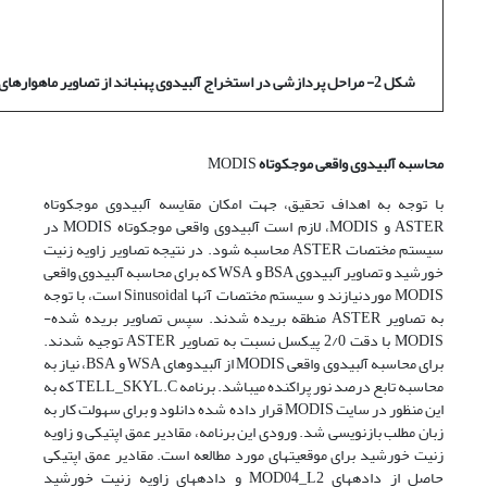
شکل 2- مراحل پردازشی در استخراج آلبیدوی پهن­باند از تصاویر ماهواره­ای چندطیفی (
محاسبه­ آلبیدوی واقعی موج­کوتاه
MODIS
با توجه به اهداف تحقیق، جهت امکان مقایسه­ آلبیدوی موج­کوتاه
ASTER و MODIS، لازم است آلبیدوی واقعی موج­کوتاه MODIS در
سیستم مختصات ASTER محاسبه شود. در نتیجه تصاویر زاویه زنیت
خورشید و تصاویر آلبیدوی BSA و WSA که برای محاسبه آلبیدوی واقعی
MODIS موردنیازند و سیستم مختصات آنها Sinusoidal است، با توجه
به تصاویر ASTER منطقه بریده شدند. سپس تصاویر بریده شده­
MODIS با دقت 2/0 پیکسل نسبت به تصاویر ASTER توجیه شدند.
برای محاسبه آلبیدوی واقعی MODIS از آلبیدوهای WSA و BSA، نیاز به
محاسبه­ تابع درصد نور پراکنده می­باشد. برنامه TELL_SKYL.C که به
این منظور در سایت MODIS قرار داده شده دانلود و برای سهولت کار به
زبان مطلب بازنویسی شد. ورودی این برنامه، مقادیر عمق اپتیکی و زاویه
زنیت خورشید برای موقعیت­های مورد مطالعه است. مقادیر عمق اپتیکی
حاصل از داده­های MOD04_L2 و داده­های زاویه زنیت خورشید