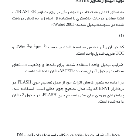
تولید آلبیدو از تصاویر
ASTER
به منظور اعمال تصحیحات رادیومتریکی بر روی تصاویر L1B ASTER،
ابتدا مقادیر درجات خاکستری با استفاده از رابطه­ زیر به تابش دریافت
شده در سنجنده تبدیل شدند (Wubet, 2003):
(1)
-2
-1
-1
که در آن L
رادیانس محاسبه شده بر حسب (Wm
μm
sr
)، و
λ
UCC ضریب تبدیل واحد است.
ضرایب تبدیل واحد استفاده شده، برای باندها و وضعیت Gain‌های
مختلف در جدول 1 برای سنجنده ASTER نشان داده شده است.
در ادامه به منظور کاهش اثرات جو، از مدل تصحیح جوی FLASH در
نرم­افزار ENVI که یک مدل تصحیح جوی مطلق است، استفاده شد.
پارامترهای ورودی برای مدل تصحیح جوی FLASH، در جدول 2 نشان
داده شده است.
جدول 1- ضرایب تبدیل واحد جهت کالیبراسیون اعداد رقومی،
DN