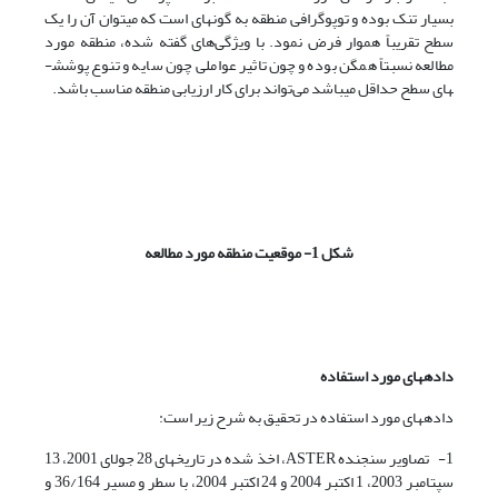
بسیار تنک بوده و توپوگرافی منطقه به گونه­ای است که می­توان آن را یک
سطح تقریباً هموار فرض نمود. با ویژگی‌های گفته شده، منطقه مورد
مطالعه نسبتاً همگن بوده و چون تاثیر عواملی چون سایه و تنوع پوشش­
های سطح حداقل می­باشد می‌تواند برای کار ارزیابی منطقه مناسب باشد.
شکل 1- موقعیت منطقه­ مورد مطالعه
داده­های مورد استفاده
داده­های مورد استفاده در تحقیق به شرح زیر است:
1- تصاویر سنجنده ASTER، اخذ شده در تاریخ­های 28 جولای 2001، 13
سپتامبر 2003، 1 اکتبر 2004 و 24 اکتبر 2004، با سطر و مسیر 36/164 و