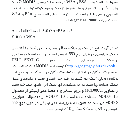
معروفند. آلبیدوهای BSA و WSA در هفت باند زمینی MODIS (7 باند
اول) و 3 پهن باند مرئی، مادون­قرمز نزدیک­ و موج­کوتاه تولید می­شوند.
آلبیدوی واقعی طبق رابطه زیر از ترکیب خطی آلبیدوهای BSA و WSA
بدست­ می‌آید (Geiger et al., 2008):
Actual albedo = (1-S(θ, (λ)τ))BSA + (3)
S(θ, (λ)τ)WSA
که در آن S تابع درصد نور پراکنده، θ زاویه­ زنیت خورشید و (λ)τ عمق
اپتیکی هواویزی در طول موج 550 نانومتر است. برای محاسبه­ درصد نور
پراکنده، برنامه­ای به نام TELL_SKYL.C
ttp://geograghy.bu.edu/brdf/
(h
) توسط تیم MODIS نوشته شده که
به صورت رایگان در اختیار استفاده‌کنندگان قرار می­گیرد. ورودی این
برنامه زوایای زنیت خورشید در ظهر خورشیدی محلی و داده­های عمق
اپتیکی هواویزی است. در این تحقیق برای استخراج زوایای زنیت خورشید
از تصاویر MOD09A1 و برای استخراج داده­ها عمق اپتیکی از محصول
MOD04_L2 استفاده شده است. MOD04_L2 از محصولات هواویزی
MODIS می­باشد که حاوی داده­ روزانه عمق اپتیکی در طول موج 550
نانومتر و با قدرت تفکیک مکانی 10 کیلومتر است.