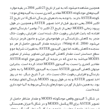
همچنین مشاهده می­شود که به غیر از تاریخ 23 اکتبر 2004 در بقیه موارد
آلبیدوهای موج­کوتاه MODIS مقادیر کمتری نسبت به آلبیدوهای موج­
کوتاه ASTER دارند. با توجه به داده­های بارندگی (شکل 4) در تاریخ 22
اکتبر 2004 یعنی دو روز قبل از اخذ تصویر ASTER و همچنین در طول
پریود زمانی MODIS (یعنی از تاریخ 23 اکتبر تا 7 نوامبر) بارندگی اتفاق
افتاده که باعث افزایش رطوبت خاک شده است. افزایش رطوبت خاک
منجر به کاهش بازتابندگی در طول­موج­های مرئی و مادون قرمز نزدیک
می‌شود (Wang et al., 2004). درنتیجه مقدار آلبیدوی حاصل از هر دو
سنجنده کاهش یافته، اما چون آلبیدوی ASTER به تغییرات شرایط جو و
سطح حساس­تر است مقدار کاهش آلبیدوی این تصاویر بیشتر از تصاویر
MODIS می­باشد به حدی که در نتیجه­ آن آلبیدوی موج کوتاه ASTER
مقادیر کمتری را نسبت به آلبیدوی MODIS اتخاذ کرده است. بنابراین
می­توان کاهش آلبیدوی ASTER نسبت به آلبیدوی MODIS را به عامل
بارندگی و افزایش رطوبت خاک نسبت داد. در 3 تاریخ دیگر، نه در روز
اخذ تصویر ASTER و نه در طول پریود MODIS بارندگی اتفاق نیفتاده
بود، به همین دلیل از آوردن نمودارهای بارندگی مربوط به آنها خودداری
شده است.
در شکل 5 آلبیدوی واقعی موج­کوتاه MODIS و مقدار متناظر حاصل از
تصویر ASTER برای 80 پیکسل MODIS و در شکل 6 میزان همبستگی
این دو نشان داده شده است. با توجه به شکل 5 می­توان گفت آلبیدوهای