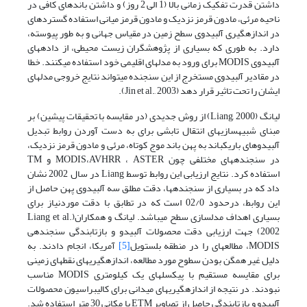
داشتن قدرت تفکیک زمانی بالا (1 الی 2 روز) و داشتن باندهای کافی در
ناحیه مرئی، مادون قرمز نزدیک و مادون قرمز میانی استفاده گسترده­ای
در اندازه­گیری آلبیدوی سطح زمین در مقیاس جهانی و به طور پیوسته،
دارد. به طوری­ که بسیاری از پژوهش­گران زیست­ محیطی، از داده­های
آلبیدوی MODIS برای ورود به مدل­های اقلیمی خود استفاده می­کنند. خطا
در مقادیر آلبیدوی مستخرج از این سنجنده می­تواند نتایج خروجی مدل­های
ایشان را تحت تاثیر قرار دهد (Jin et al., 2003).
لیانگ (Liang, 2000) از روش جدیدی (در مقایسه با تحقیقات پیشین) بر
مبنای شبیه­سازی­های انتقال تابشی برای به ­دست آوردن روابط تبدیل
آلبیدوهای باریک­باند به پهن ­باند موج­ کوتاه، مرئی و مادون قرمز نزدیک،
در سنجنده­های مختلفی چون MODIS،AVHRR ، ASTER و TM
استفاده­ کرد. نتایج ارزیابی این روابط توسط Liang در سال 2002 نشان
داد که در بسیاری از سنجنده­ها، دقت مطلق سه آلبیدوی پهن حاصل از
این روابط، درحدود 02/0 است که در تطابق با دقت موردنیاز برای
بسیاری اهداف مدل­سازی سطح می­باشد. لیانگ و همکاران(Liang et al.
2002) جهت ارزیابی دقت محصولات آلبیدو و بازتابندگی سنجنده­ی
MODIS، مطالعه­ای را در منطقه­ بلستویل
[5]
آمریکا، انجام دادند. به
دلیل غیر همگن بودن سطوح مورد مطالعه، اندازه­گیری­های نقطه­ای زمینی
برای مقایسه­ مستقیم با پیکسل­های یک کیلومتری MODIS مناسب
نبودند. در نتیجه از اندازه­گیری­های میدانی برای کالیبراسیون محصولات
آلبیدو و بازتابندگی حاصل از تصاویر ETM با مکانی 30 متر استفاده شد.