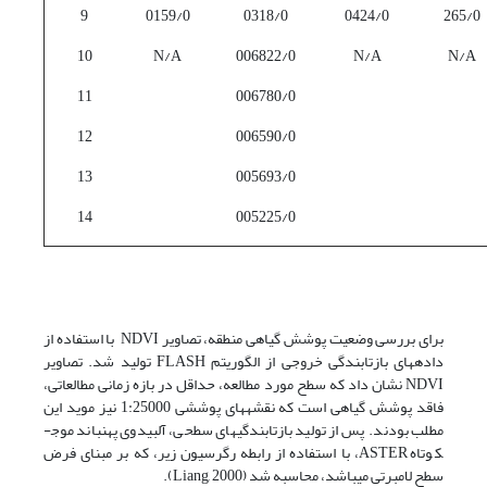
9
0159/0
0318/0
0424/0
265/0
10
N/A
006822/0
N/A
N/A
11
006780/0
12
006590/0
13
005693/0
14
005225/0
برای بررسی وضعیت پوشش گیاهی منطقه، تصاویر NDVI با استفاده از
داده­های بازتابندگی خروجی از الگوریتم FLASH تولید شد. تصاویر
NDVI نشان داد که سطح مورد مطالعه، حداقل در بازه­ زمانی مطالعاتی،
فاقد پوشش گیاهی است که نقشه­های پوششی 1:25000 نیز موید این
مطلب بودند. پس از تولید بازتابندگی­های سطحی، آلبیدوی پهن­باند موج­
کوتاه ASTER، با استفاده از رابطه رگرسیون زیر، که بر مبنای فرض
سطح لامبرتی می­باشد، محاسبه شد (Liang, 2000).