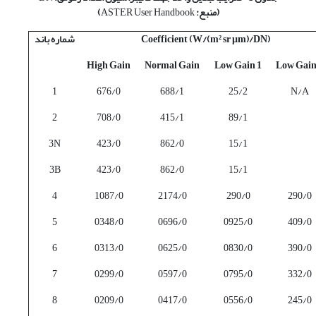
(منبع:
ASTER User Handbook
)
Coefficient (W/(m² sr µm)/DN)
شماره باند
High Gain
Normal Gain
Low Gain 1
Low Gain
1
676/0
688/1
25/2
N/A
2
708/0
415/1
89/1
3N
423/0
862/0
15/1
3B
423/0
862/0
15/1
4
1087/0
2174/0
290/0
290/0
5
0348/0
0696/0
0925/0
409/0
6
0313/0
0625/0
0830/0
390/0
7
0299/0
0597/0
0795/0
332/0
8
0209/0
0417/0
0556/0
245/0