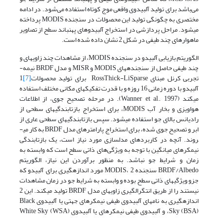
می‌باشد برای تولید آلبیدوی واقعی موج کوتاه استفاده می‌شود. در ادامه
مختصری به چگونگی تولید این محصولات در سنجنده MODIS پرداخته
می­شود. مراحل پردازشی در استخراج آلبیدوهای پهن­باند سطح از تصاویر
ماهواره­ای چند ­طیفی در شکل 2 نشان داده شده است.
الگوریتم بازیابی آلبیدو در سنجنده­ MODIS، از مشاهدات چند زاویه­ای و
چند طیفی حاصل از سنجنده­های MODIS و MISR و مدل BRDF نیمه­
تجربی کرنل مبنای RossThick-LiSparse برای تولید محصولات
[7]
1
آلبیدو با دوره زمانی 16 روزه و با قدرت تفکیک­های مکانی مختلف استفاده
می­کند (Wanner et al., 1997). در مرحله­ تصحیح جوی، از اطلاعات
هواویزی و بخار آب MODIS، برای استخراج بازتابندگی­های سطحی از
رادیانس بالای جو استفاده می­شود. سپس بازتابندگی­های سطحی عاری از
ابر و تصحیح جوی شده­، برای استخراج پارامترهای مدل BRDF به کار می­
روند. آنچه در کاربردهای مدل­سازی مورد نیاز است، یک بازتابندگی
نیمکره­ای میانگین با توجه به ویژگی‌های ذاتی سطح است که وابسته به
زمان و شرایط جو نباشد. به منظور برآوردن این نیاز، الگوریتم
BRDF/Albedo سنجنده­ MODIS، 2 مورد اندازه­گیری­ برای آلبیدو که
جزو ویژگی­های ذاتی سطح بوده و وابسته به شرایط جو در زمان مشاهدات
نیستند را از طریق انتگرالگیری زاویه­ای مدل BRDF تولید می­کند. این 2
اندازه­گیری به نام­های آلبیدوی طیفی نیمکره­ای جهتی یا آلبیدوی Black
Sky (BSA)، و آلبیدوی طیفی نیمکره­ای یا آلبیدوی White Sky (WSA)