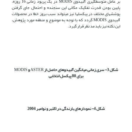
بر عامل متوسط­گیری آلبیدوی MODIS در یک پریود زمانی 16 روزه،
پایین بودن ­قدرت تفکیک مکانی این سنجنده و احتمال جای گرفتن
پوشش­های مختلف در پیکسل­ها نیز می­تواند سبب بروز خطا در محصولات
آلبیدوی MODIS گردد که با توجه به موضوع و منطقه­ مورد پژوهش،
این نکته نیز باید مد نظر قرار گیرد.
شکل 3- سری زمانی میانگین آلبیدوهای حاصل از
ASTER
و
MODIS
برای 80 پیکسل انتخابی
شکل
4- نمودارهای بارندگی در اکتبر و نوامبر 2004