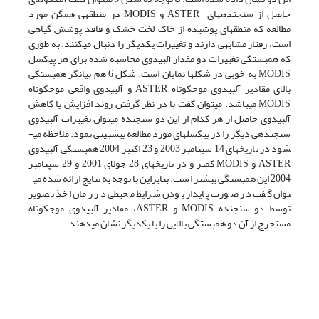
حاصل از سنجنده­های ASTER و MODIS در منطقه­ی همگن مورد
مطالعه که منطقه­ای پوشیده از خاک لخت خشک و فاقد پوشش گیاهی
است، رفتار مشابهی دارند و تغییرات یکدیگر را دنبال می­کنند. به طوری
که همبستگی تغییرات دو مقدار آلبیدوی محاسبه شده برای هر پیکسل
MODIS به خوبی در شکل­ها نمایان است. شکل 6 هم بیانگر همبستگی
بالای مقادیر آلبیدوی موج­کوتاه ASTER و آلبیدوی واقعی موج­کوتاه
MODIS می­باشد. می­توان گفت با در نظر گرفتن روند افزایش یا کاهش
آلبیدوی حاصل از هر کدام از این دو سنجنده می­توان تغییرات آلبیدوی
سنجنده­ی دیگر را در پیکسل­های مورد مطالعه پیش­بینی نمود. ملاحظه می­
شود در تاریخ­های 14 سپتامبر 2003 و 23 اکتبر 2004 همبستگی آلبیدوی
ASTER و MODIS کمتر و در تاریخ­های 28 جولای 2001 و 29 سپتامبر
2004 این همبستگی بیشتر است. بنابراین با توجه به نتایج ارائه شده می­
توان گفت در صورت پایدار بودن شرایط محیطی در زمان اخذ تصویر
توسط دو سنجنده­ MODIS و ASTER، مقادیر آلبیدوی موج­کوتاه
مستخرج از آن دو همبستگی بالایی را با یکدیگر نشان می­دهند.