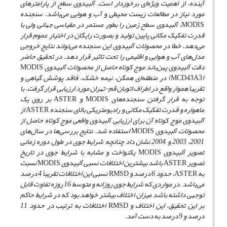
آینده، از اهمیت ویژه‌ای برخوردار است. آلبیدوی سطح از پارامترهای
مورد نیاز در مطالعات زیست محیطی و آب و هوایی می‌باشد. سنجنده‌
MODIS
، آلبیدوی سطح زمین را بطور مستمر در مقیاسی جهانی ولی با
قدرت تفکیک مکانی پایین تولید و بصورت رایگان در اختیار عموم قرار
می‌دهد. خطا در محصولات آلبیدوی این سنجنده می‌تواند نتایج خروجی
مدل‌های آب و هوایی و اقلیمی را تحت تاثیر قرار دهد. در تحقیق
حاضر
دقت آلبیدوی پهن‌باند موج کوتاه حاصل از محصولات آلبیدوی
MODIS
MCD43A3
(
) در منطقه‌ای همگن، نیمه خشک، فاقد پوشش گیاهی و
تقریباَ هموار واقع در اطراف اتوبان قم-تهران مورد ارزیابی قرار گرفت. با
توجه به قرار گرفتن سنجنده‌های
MODIS
و
ASTER
بر روی یک
ماهواره و قدرت تفکیک مکانی و رادیومتریکی بالای سنجنده‌
ASTER
از
آلبیدوی موج کوتاه آن برای ارزیابی آلبیدوی واقعی موج کوتاه حاصل از
محصولات آلبیدوی
MODIS
استفاده شد. نتایج بررسی‌ها در سا‌ل‌های
2001، 2003 و 2004 نشان داد چنانچه شرایط جوی در طول دوره زمانی
تصویر آلبیدوی
MODIS
یکنواخت و مشابه با شرایط جوی در تاریخ
تصویر
ASTER
باشد بیشترین اختلافات نسبی آلبیدوی
MODIS
نسبت
به
ASTER
، حدود 6 درصد و
RMSD
نسبی این اختلافات تقریباً 4 درصد
می‌باشد
.
در مواردی که شرایط جوی روزانه و متوسط 16 روزه تفاوت قابل
توجهی داشته باشد میزان اختلاف بیشتر خواهد بود که در شرایط حاکم
بر این تحقیق، این اختلاف و
RMSD
اختلافات به ترتیب در حدود 11
درصد و 9 درصد به دست آمد.