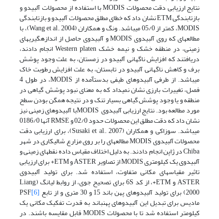
نتایج ارزیابی دقت محصولات MODIS با استفاده از محصولات آلبیدو و
بازتابندگی ETM نشان داد که خطای مطلق محصولات آلبیدو و بازتابندگی
MODIS، کمتر از 05/0 می­باشد. ونگ و همکاران (Wang et al., 2004)، با
مطالعه­ای که روی آلبیدوی MODIS و آلبیدوی حاصل از اندازه­گیری­های
زمینی، در منطقه­ خشک و نیمه خشک Western platen انجام دادند،
دریافتند که افزایش ناگهانی آلبیدو در زمستان، به علت وجود پوشش
برف و کاهش ناگهانی آلبیدو در تابستان، به علت افزایش رطوبت خاک
می­باشد. از طرفی آلبیدوهای طیفی بدست­آمده از MODIS، در طول 4
فصل، تغییرات بارزی نشان نمی­داد که به معنای نبود پوشش گیاهی در
منطقه و یا وجود پوشش گیاهی بسیار تنک و در نتیجه همگن بودن سطح
مورد مطالعه بود. نتایج ارزیابی آلبیدوی MODISبا آلبیدوهای زمینی نیز
نشان داد که دقت مطلق این محصولات حدود 02/0 و RMSE آنها 0186/0
می­باشد. سوزاکی و همکاران (Susaki et al., 2007)، برای ارزیابی دقت
محصولات آلبیدوی MODIS مطالعه­ای را بر روی مزارع شالی­کاری در شهر
Chiba در ژاپن انجام دادند. به دلیل اختلاف مقیاس داده­ نقطه­ای زمینی و
آلبیدوی یک کیلومتری MODIS از تصاویر ASTER و ETM+ برای ارزیابی
تاثیر مقیاس­های مکانی متفاوت، استفاده شد. برای تولید آلبیدوی
ASTER و ETM+، از کد 6S برای تصحیح جوی، از روابط لیانگ (Liang,
2000) برای تولید آلبیدوهای پهن باند 15 و 30 متری و از تابع PSF
[6]
مادیس برای تبدیل این آلبیدوهای پهن­باند به قدرت تفکیک مکانی یک
کیلومتر استفاده شد تا با محصولات MODIS قابل مقایسه باشند. در