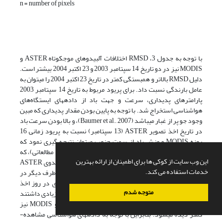
n = number of pixels
با توجه به جدول 3، RMSD اختلافات آلبیدوهای موج­کوتاه ASTER و
MODIS نیز در دو تاریخ­ 14 سپتامبر 2003 و 23 اکتبر 2004 بیشتر است.
دلیل RMSD بالاتر و همبستگی کمتر در تاریخ 23 اکتبر 2004 را می­توان به
عامل بارندگی نسبت داد. برای پریود مربوط به تاریخ 14 سپتامبر 2003
پارامترهای پدیداری، سرعت و جهت باد از داده­های ایستگاه‌های
هواشناسی استخراج شد. با توجه به پایین بودن مقدار پدیداری که مبین
وجود جو پر از غبار می­باشد (Baumer et al., 2007)، و بالا بودن سرعت باد
در تاریخ اخذ تصویر ASTER (13 سپتامبر) نسبت به پریود زمانی 16
روزه MODIS و وزش باد از سمت جنوب می­توان نتیجه گیری نمود که
وزش بادهایی از سمت دریاچه نمک (از سمت جنوب منطقه­ مطالعاتی)، که
این وب سایت از کوکی ها برای اطمینان از ارائه بهترین
حاوی ذرات نمک می­باشند عامل عمده افزایش ناگهانی آلبیدوی ASTER
خدمات استفاده می کند.
نسبت به MODIS و افزایش RMSD اختلافات آنهاست. از طرف دیگر در
تاریخ­های 28 جولای 2001 و 29 سپتامبر 2004 شرایط جوی در روز اخذ
متوجه شدم
تصویر ASTER و در بازه­ زمانی 16 روزه MODIS شباهت زیادی داشتند
که در نتیجه­ آن اختلاف آلبیدوهای موج­کوتاه ASTER و MODIS نیز
کمتر دیده می­شود. بنابراین با توجه به داده­های هواشناسی مشاهده­