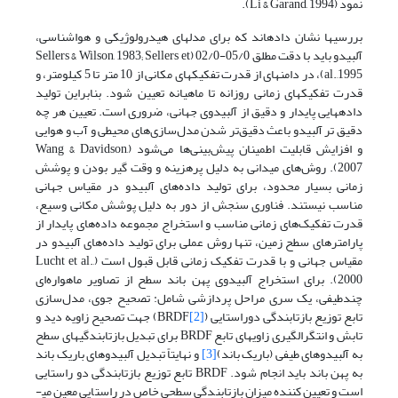
نمود (Li & Garand, 1994).
بررسی­ها نشان داده­اند که برای مدل­های هیدرولوژیکی و هواشناسی،
آلبیدو باید با دقت مطلق 05/0-02/0 (Sellers & Wilson, 1983; Sellers et
al.,1995)، در دامنه­ای از قدرت تفکیک­های مکانی از 10 متر تا 5 کیلومتر، و
قدرت تفکیک­های زمانی روزانه تا ماهیانه تعیین شود. بنابراین تولید
داده­هایی پایدار و دقیق از آلبیدوی جهانی، ضروری است. تعیین هر چه
دقیق تر آلبیدو باعث دقیق‌تر شدن مدل‌سازی‌های محیطی و آب و هوایی
و افزایش قابلیت اطمینان پیش‌بینی‌ها می‌شود (Wang & Davidson,
2007). روش‌های میدانی به دلیل پرهزینه و وقت گیر بودن و پوشش
زمانی بسیار محدود، برای تولید داده‌های آلبیدو در مقیاس جهانی
مناسب نیستند. فناوری سنجش از دور به دلیل پوشش مکانی وسیع،
قدرت تفکیک‌های زمانی مناسب و استخراج مجموعه داده‌های پایدار از
پارامترهای سطح زمین، تنها روش عملی برای تولید داده‌های آلبیدو در
مقیاس جهانی و با قدرت تفکیک زمانی قابل قبول است (Lucht et al.,
2000). برای استخراج آلبیدوی پهن باند سطح از تصاویر ماهواره‌ای
چندطیفی، یک سری مراحل پردازشی شامل:
تصحیح جوی، مدل‌سازی
­
تابع توزیع بازتابندگی دوراستایی (BRDF
[2]
) جهت تصحیح زاویه دید و
تابش و انتگرال­گیری زاویه­ای تابع BRDF برای تبدیل بازتابندگی­های سطح
به آلبیدو­های طیفی (باریک ­باند)
[3]
و نهایتاً ­­تبدیل آلبیدوهای باریک باند
به پهن باند باید انجام شود. BRDF تابع توزیع بازتابندگی دو راستایی
است و تعیین کننده میزان بازتابندگی سطحی خاص در راستایی معین می­