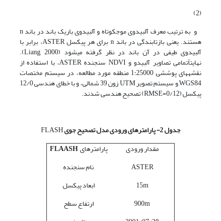
(2)
و به ترتیب معرف آلبیدوی موج­کوتاه و آلبیدوی باریک باند در باند n
هستند. یعنی بازتابندگی در باند n برای هر پیکسل ASTER، برابر با
آلبیدوی طیفی در آن باند در نظر گرفته می­شود (Liang, 2000).
نهایتاًتمامی تصاویر آلبیدو و NDVI سنجنده­ ASTER، با استفاده از
نقشه­های پوششی 1:25000 منطقه­ مورد مطالعه، در سیستم مختصات
WGS84 و سیستم تصویر UTM زون 39 شمالی، و با خطای هندسی 12/0
پیکسل (RMSE=0/12) تصحیح هندسی شدند.
جدول 2- پارامترهای ورودی مدل تصحیح جوی
FLASH
مقدار ورودی
پارامترهای
FLAASH
ASTER
نام سنجنده
15m
ابعاد پیکسل
900m
ارتفاع سطح