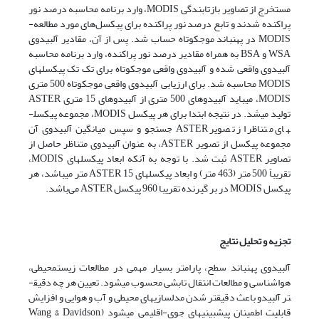
مستخرج از تصاویر بازتابندگی MODIS، وارد برنامه محاسبه­ درصد نور
پراکنده شدند و تابع درصد نور پراکنده برای پیکسل‌های مورد مطالعه­
MODIS در پهن­باند موج­کوتاه حساب شد. پس از آن، مقادیر آلبیدوی
WSA و BSA به همراه مقادیر درصد نور پراکنده، وارد برنامه­ محاسبه
آلبیدوی واقعی شده و آلبیدوی واقعی موج­کوتاه برای تک تک پیکسل­های
MODIS محاسبه شد. برای ارزیابی آلبیدوی واقعی موج­کوتاه 500 متری
MODIS، می­باید آلبیدوهای 500 متری از آلبیدوهای 15 متری ASTER
تولید می­شد. در نتیجه ابتدا برای هر پیکسل MODIS، مجموعه پیکسل­
های متناظر از تصویر ASTER جستجو و سپس میانگین آلبیدوی آن
مجموعه پیکسل از تصویر ASTER، به عنوان آلبیدوی متناظر حاصل از
تصاویر ASTER ثبت شد. با توجه به آنکه ابعاد پیکسل­های MODIS،
تقریباً 500 متر (463 متر) و ابعاد پیکسل­های ASTER 15 متر می­باشد، هر
پیکسل MODIS در بر گیرنده­ تقریبا 960 پیکسل ASTER می‌باشد.
تجزیه و تحلیل نتایج
آلبیدوی پهن­باند سطح، پارامتر بسیار مهمی در مطالعات زیست­محیطی،
هواشناسی و مطالعات انتقال تابشی محسوب می­شود. تعیین هر چه دقیق­
تر آلبیدو باعث دقیق­تر شدن مدل­سازی­های محیطی و آب و هوایی و افزایش
قابلیت اطمینان پیش­بینی­های جوی-اقلیمی می­شود (Wang & Davidson,