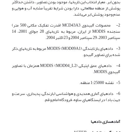
بدون ابر. معیار انتخاب این تاریخ­ها، موجود بودن تصاویر، داشتن حداکثر
پوشش از منطقه مطالعاتی، دارا بودن شرایط تقریباً مشابه آب و هوایی و
عدم وجود پوشش ابر می‌باشد.
2- محصولات آلبیدوی MCD43A3 (قدرت تفکیک مکانی 500 متر)
سنجنده­ MODIS از ایران، مربوط به تاریخ­های 28 جولای 2001، 14
سپتامبر 2003، 29 سپتامبر 2004 و 23 اکتبر 2004.
3- داده­های بازتابندگی MODIS (MOD09A1) مربوط به تاریخ­های ذکر
شده برای تصاویر آلبیدو.
4- داده­های عمق اپتیکی MODIS (MOD04_L2) همزمان با تصاویر
آلبیدوی MODIS.
5- نقشه­ 1:25000 منطقه.
6- داده­های آماری همدیدی و هواشناسی (بارندگی، پدیداری، سرعت و
جهت باد) در ایستگاه­های ساوه، فرودگاه امام و قم.
آماده­سازی داده­ها