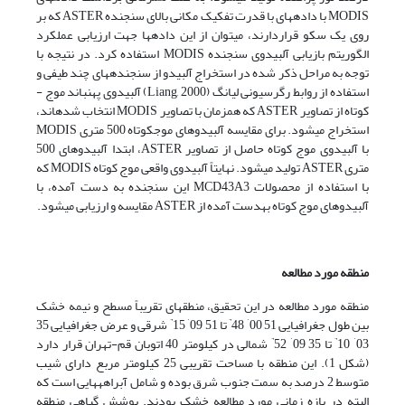
MODIS با داده­های با قدرت تفکیک مکانی بالای سنجنده ASTER که بر
روی یک سکو قراردارند، می­توان از این داده­ها جهت ارزیابی عملکرد
الگوریتم­ بازیابی آلبیدوی سنجنده­ MODIS استفاده کرد. در نتیجه با
توجه به مراحل ذکر شده در استخراج آلبیدو از سنجنده­های چند طیفی و
استفاده از روابط رگرسیونی لیانگ (Liang, 2000) آلبیدوی پهن­باند موج ­
کوتاه از تصاویر ASTER که همزمان با تصاویر MODIS انتخاب شده­اند،
استخراج می­شود. برای مقایسه آلبیدوهای موج­کوتاه 500 متری MODIS
با آلبیدوی موج کوتاه حاصل از تصاویر ASTER، ابتدا آلبیدوهای 500
متری ASTER تولید می­شود. نهایتاً آلبیدوی واقعی موج کوتاه MODIS که
با استفاده از محصولات MCD43A3 این سنجنده به دست آمده، با
آلبیدوهای موج ­کوتاه به­دست آمده از ASTER مقایسه و ارزیابی می­شود.
منطقه­ مورد مطالعه
منطقه­ مورد مطالعه­ در این تحقیق، منطقه­ای تقریباً مسطح و نیمه خشک
”
’
”
’
بین طول­ جغرافیایی 51 00
48
تا 51 09
15
شرقی و عرض جغرافیایی 35
”
’
”
’
03
10
تا 35 09
52
شمالی در کیلومتر 40 اتوبان قم-تهران قرار دارد
(شکل 1). این منطقه با مساحت تقریبی 25 کیلومتر مربع دارای شیب
متوسط 2 درصد به سمت جنوب شرق بوده و شامل آبراهه­هایی است که
البته در بازه­ زمانی مورد مطالعه خشک بودند. پوشش گیاهی منطقه