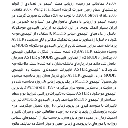
2007). مطالعاتی در زمینه­ ارزیابی دقت آلبیدو در تعدادی از انواع
پوشش­های سطح زمین صورت گرفته است(Susaki, 2007; Wang et al.,
2004; Strove et al., 2005). با توجه به آنکه مطالعات صورت گرفته در
زمینه آلبیدو و ارزیابی داده­های ماهواره­ای در آسیا و به خصوص در
ایران بسیار اندک بوده، در این تحقیق به ارزیابی آلبیدوی موج­کوتاه
حاصل از داده­های آلبیدوی جهانی MODIS با استفاده از آلبیدوی موج­
کوتاه حاصل از تصاویر با قدرت تفکیک مکانی بالای سنجنده­ ASTER
پرداخته شد. در این قسمت نتایج ارزیابی آلبیدوی موج­کوتاه MODIS به
وسیله سنجنده ASTER ارائه شده است.در شکل 3 میانگین آلبیدوی
80 پیکسل MODIS که از تصاویر آلبیدوی MODIS و ASTER همزمان
حاصل شده­اند در تاریخ‌های مختلف نشان داده شده است. ملاحظه می­
شود که آلبیدوی ASTER تغییرات شدیدتری نسبت به آلبیدوی
MODIS دارد. آلبیدوی ASTER برای تاریخ همان روز محاسبه می­شود
ولی معمولاً آلبیدوی MODIS در یک پریود زمانی 16 روزه محاسبه شده و
در سایت در دسترس عموم قرار می­گیرد (Wanner et al., 1997). بنابراین
آلبیدوی موج­کوتاه ASTER نسبت به تغییرات روزانه­ی شرایط جو و سطح
حساس­تر از آلبیدوی MODIS می­باشد، ولی در آلبیدوی MODIS تاثیر این
تغییرات با متوسط ­گیری در پریود زمانی 16 روزه تعدیل می­گردد. در­
نتیجه پژوهش­گران باید با توجه به زمینه مطالعاتی خود و میزان تاثیر و
اهمیت زمان در پدیده­ مورد پژوهش، برحسب نیاز از آلبیدوهای سطحی
روزانه یا دوره­ای با پریودهای زمانی معین و موثر استفاده نمایند. علاوه