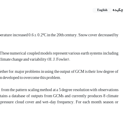
چکیده
English
rature increased 0.6 ± 0.2ºC in the 20th century. Snow cover decreased by
 These numerical coupled models represent various earth systems including
climate change and variability (H. J. Fowler).
 Tether for, major problems in using the output of GCM is their low degree of
een developed to overcome this problem.
m the pattern scaling method at a 5 degree resolution with observations
contains a database of outputs from GCMs and currently produces 8 climate
r pressure, cloud cover and wet-day frequency. For each month, season, or