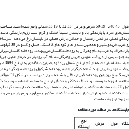
تغیر است. این حوضه دارای زمستان‌های سرد با بارندگی بالا و تابستان نسبتاً خشک و گرم است رژیم بارندگی مانن
ن بارندگی فصلی در فصل زمستان و حداقل بارش فصلی در تابستان رخ می‌دهد. سرشاخه
بختیاری در این حوضه از کوه هشتاد با قله‌ای به ارتفاع
می‌گیرد و در امتداد شرق به شمال‎غرب جریان ‎یافته و پس از انحراف به غرب به نام وهرگان به رودخانه گلستان می‌پیوندد. رودخانه گلستان
پیوستن به شاخه‌ای به نام آب کوک
دریافت نمودن جریان چند شاخه دیگر از جمله رودخانه شرکول و رودخانه چنگر در همین
(A)، 1251 تا 2250 متر (B) و 2251 تا 4045 متر (C) تقسیم بندی شده است. در جدول (1) مشخصات ایستگاه‌های هواشناسی در منطقه مورد مطالعه (بدیجان
است داده‌های دما و بارش دراز مدت ایستگاه‌های مذکور جمع‌آوری و پس از بررسی، در
نوع
تگاه
طول
عرض
ایستگاه