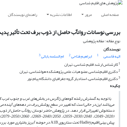
صفحه اصلی
مرور
اطلاعات نشریه
راهنمای نویسندگان
بررسی نوسانات روانآب حاصل از ذوب برف تحت تأثیر پدیده
نوع مقاله : مقاله پژوهشی
نویسندگان
3
2
1
الهه قاسمی
ابراهیم فتاحی
ام السلمه بابائی
1
کارشناس ارشد اقلیم شناسی، تهران
2
دکتری اقلیم‌شناسی عضو هیات علمی پژوهشکده هواشناسی،‌ تهران
3
دکتری اقلیم‌شناسی، استادیار گروه جغرافیای دانشگاه پیام نور
چکیده
با توجه به گسترش رشته کوه‌های زاگرس در بخش‌های غرب و جنوب غرب کشور، 
می‌باشد این در حالی است که تغییر در سطح پوشش برف در دهه‌های آینده می‌تو
دستخوش تغییراتی قرار دهد. در پژوهش حاضر نوسان روانآب حاصل از ذوب بر
(2020-2049)، 2040 (2030-2059)، 2050 (2040-2069)، 2060 (2050-2079)، 2070 (2060-2089) و 2080 (2070-2099) با بهره‌گیری از برونداد مدل
پیش بینی اقلیم
Hadley
تحت سناریوی
A1B