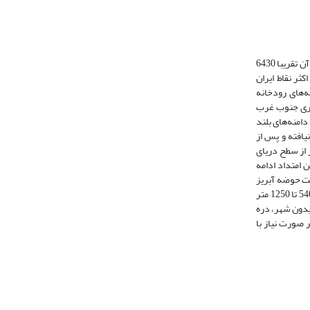
حوضه آبریز بختیاری یکی از زیر حوضه‌های کارون بزرگ در جنوب غرب ایران در طول ´45 °48 تا ´19 °50 شرقی و عرض ´33 °32 تا´19 °33 شمالی واقع شده است. مساحت آن تقریبا 6430
د اکثر نقاط ایران
‌های رودخانه
 3906 متر در 15 کیلومتری غرب فریدونشهر و همچنین بلندی های کوه های لاخشک، حسل و کهنو در 30 کیلومتری جنوب غرب
 نیز از دامنه‌های بلند
زاگرس در جنوب چمن سلطان و الیگودرز سرچشمه گرفته و در امتداد شمال به جنوب پس از دریافت نمودن جریان وهرگان به نام آب رودبار در دره‌ای عمیق جریان‎یافته و پس از
ان به نام رودخانه آب الکن پس از انحراف در جهات مختلف از دامنه‌های کم ارتفاع شمال زردکوه بختیاری (با قله‌ای به ارتفاع 3694 متر از سطح دریای
 امتداد ادامه
مسیر داده و با نام رودخانه بختیاری به رودخانه سزار می‌پیوندد. ایستگاه آبسنجی تنگ پنج روی این رودخانه قبل از تلاقی با شاخه سزار دایر است. در شکل (1) موقعیت حوضه ‎آبریز
بختیاری ارایه شده است. همانطور که در شکل قابل مشاهده است منطقه مورد مطالعه با توجه به وسعت و اختلاف حداکثر و حداقل ارتفاع به سه منطقه هیپسومتریک 540 تا 1250 متر
، سینگرد، فریدون شهر، دره
 صورت نیاز با