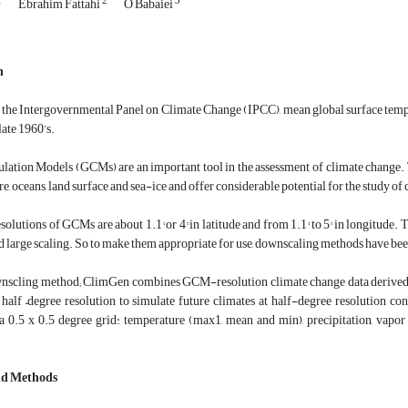
1
2
3
Ebrahim Fattahi
O Babaiei
n
 the Intergovernmental Panel on Climate Change (IPCC), mean global surface tempe
late 1960’s.
ulation Models (GCMs) are an important tool in the assessment of climate change.
e, oceans, land surface and sea-ice and offer considerable potential for the study of 
esolutions of GCMs are about 1.1° or 4° in latitude and from 1.1° to 5° in longitude.
d large scaling. So to make them appropriate for use, downscaling methods have b
cling method; ClimGen combines GCM-resolution climate change data derived fro
t half –degree resolution to simulate future climates at half-degree resolution 
 a 0.5 x 0.5 degree grid: temperature (max1, mean and min), precipitation, vapo
nd Methods