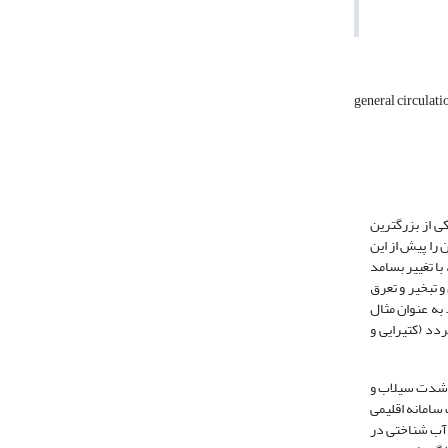
general circulat
ی از بزرگترین
ی در سراسر جهان را پیش از این
 با تغییر بسامد
 تبخیر و تعرق
 به عنوان مثال
دد (کتیرایی و
ب، شدت سیلاب و
ود در یک سامانه اقلیمی
 بر چرخه آب شناختی در