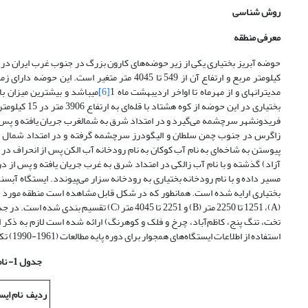
روش شناسی
معرفی منطقه
کیلومتر مربع و ارتفاع آن از 549 تا 4045 متر م
مدیترانه‎ای و از مهرماه تا اواخر اردیبهشت ماه 1
[6]
می‎باشد و بیشترین میزا
فریدونشهر سرچشمه 
آزاد) گذشته و با نام آب زالکی در امتداد شرق به غرب جریان یافته و پس از 
تخت، تنگ پنج، کاظم‌آباد، چرخ و فلک و کوهرنگ) ارائه شده است لازم به ذکر 
استفاده از اطلاعات ایستگاه‌های همجوار برای دوره پایه مطالعات (1961-1990) تکمیل و تطویل شده است.
جدول 1- نام ایستگاه‌ها در منطقه مورد مطالعه
ردیف
نام ایس