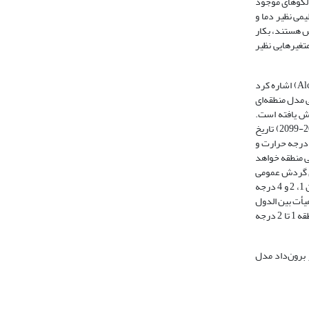
Fowler et al., 2). محققان توانسته‌اند با بهره‎گیری از الگوهای موجود
متغیرهای اقلیمی نظیر دما و
تخاب برای متغیرهای بزرگ مقیاس هستند، بکار
‌های آب‌ شناختی متغیرهایی نظیر
از این سری مطالعات می‌توان به بررسی میزان حساسیت نوسانات منابع آب در مناطق مختلف جهان نسبت به پدیده تغییر اقلیم توسط آلکامو و همکاران (Alcamo et al., 2002) اشاره کرد
 استفاده از خروجی مدل منطقه‌ای
فزایش یافته است.
در حوالی قطب شمال در کانادا نشان داده‌ است در دوره آینده (2070-2099) تاریخ
دوره آینده و حجم تبخیر به میزان 48 درصد در اثر افزایش درجه حرارت و
ی منطقه خواهد
خروجی مدل‌های گردش عمومی
جو HadCM3 به بررسی پتانسیل اثرات تغییر اقلیم بر منابع و مصارف آب کشاورزی پرداختند. نتایج حاصل از این مطالعات نشان داد در صورت افزایش دمای هوا به میزان 1، 2 و 4 درجه
ا استفاده از اطلاعات بانک جهانی و هیأت بین الدول
تغییر اقلیم به بررسی اثرات تغییر اقلیم بر منابع آب خاورمیانه پرداختند. نتایج این پژوهش حاکی از آن است که براساس سناریوی‌های IPCC تا سال 2020 دما در این منطقه 1 تا 2 درجه
 برون‌داد مدل