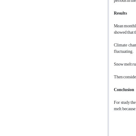
periods in t
Results
Mean monthly 
showed that t
Climate chang
fluctuating.
Snow melt run
Then consider
Conclusion
For study the
melt, because