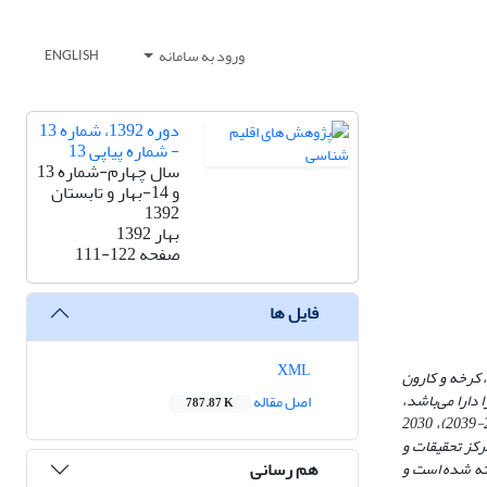
ورود به سامانه
ENGLISH
دوره 1392، شماره 13
- شماره پیاپی 13
سال چهارم-شماره 13
و 14-بهار و تابستان
1392
بهار 1392
صفحه
111-122
فایل ها
XML
‌کرخه و کارون
دارا می‌باشد،
اصل مقاله
787.87 K
در دوره‌های 2020 (2010-2039)، 2030
رکز تحقیقات و
هم رسانی
1990دوره اقلیمی پایه در نظر گرفته شده است و