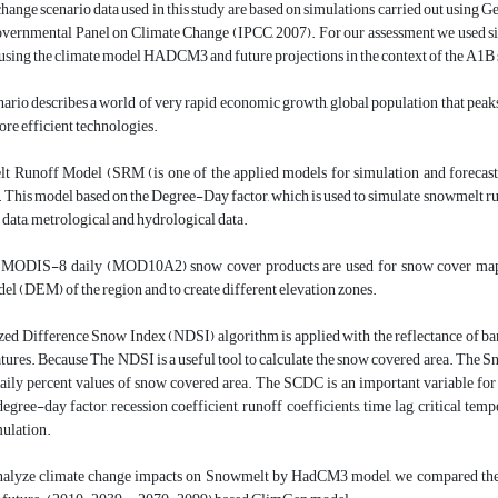
hange scenario data used in this study are based on simulations carried out usin
governmental Panel on Climate Change (IPCC, 2007). For our assessment we used s
using the climate model HADCM3 and future projections in the context of the A1B 
rio describes a world of very rapid economic growth, global population that peaks 
re efficient technologies.
 Runoff Model (SRM (is one of the applied models for simulation and forecast
. This model based on the Degree-Day factor, which is used to simulate snowmelt ru
e data, metrological and hydrological data.
y, MODIS-8 daily (MOD10A2) snow cover products are used for snow cover maps 
el (DEM) of the region and to create different elevation zones.
ed Difference Snow Index (NDSI) algorithm is applied with the reflectance of ba
eatures. Because The NDSI is a useful tool to calculate the snow covered area. T
daily percent values of snow covered area. The SCDC is an important variable for
egree-day factor, recession coefficient, runoff coefficients, time lag, critical te
ulation.
analyze climate change impacts on Snowmelt by HadCM3 model, we compared the s