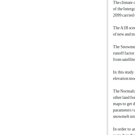
The climate c
of the Inter
2099 carried 
The A1B scena
of new and mo
The Snowmelt
runoff factor
from satellit
In this stud
elevation mod
The Normaliz
other land f
maps to get 
parameters (d
snowmelt sim
In order to 