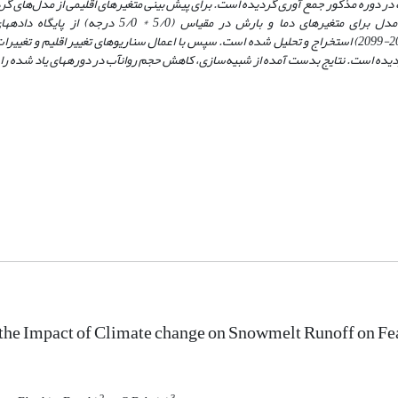
 در دوره مذکور جمع آوری گردیده ‌است. برای پیش بینی متغیرهای اقلیمی از
مدل‌های گر
متغیرهای دما و بارش در مقیاس (5/0 * 5/0 درجه) از پایگاه داده
ها
برای هر دوره سی‌ساله 2020 (2010-2039) تا 2080 (2070-2099) استخراج و تحلیل شده است. سپس با اعمال سناریوهای تغییر اق
ت. نتایج بدست آمده از شبیه‌سازی، کاهش حجم روانآب در دوره‎های یاد شده را نشان می‌دهد.
the Impact of Climate change on Snowmelt Runoff on Fe