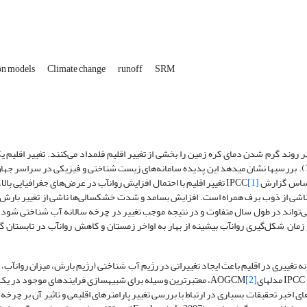
ion models
Climate change
runoff
SRM
وند گرم شدن دمای کره زمین را بخشی از تغییر اقلیم قلمداد می‌کنند. تغییر اقلیم یک
چالش‌های محیطی است که جهان امروز با آن روبروست (خسروی و همکاران، 1389). بررسی‎ها نشان می‎دهد این پدیده سامانه‌های زیست شناختی و فیزیک
[1]
IPCC تغییر اقلیم با احتمال افزایش روانآب در عرض‌های جغرافیایی بالا،
شی از ذوب برف همراه است. افزایش بسامد و شدت خشکسالی‌ها ناشی از تغییر بارش و
ختی می‌تواند در طول سال متفاوت و در نتیجه موجب تغییر در چرخه سالانه آب شناختی شود.
مان شکل‌گیری روانآب بیشینه از بهار به اواخر زمستان و کاهش روانآب در تابستان گر
نه تغییری در اقلیم باعث ایجاد تغییراتی در رژیم آب شناختی (رژیم بارش، میزان روانآ
[2]
، معتبرترین وسیله برای شبیه‎سازی فرایند­های موج
ای است (مساح و مرید، 1384). از این رو در سال‌های اخیر تحقیقات بسیاری در ارتباط با بررسی تغییر پارامترهای اقلیمی و تاثیر آن