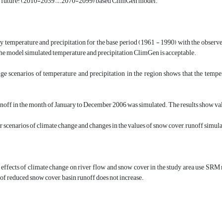
he future: (2010-2039….2070-2099) based ClimGen model.
temperature and precipitation for the base period (1961 - 1990) with the observed 
he model simulated temperature and precipitation ClimGen is acceptable.
e scenarios of temperature and precipitation in the region shows that the tempera
off in the month of January to December 2006 was simulated. The results show valu
 scenarios of climate change and changes in the values of snow cover, runoff simul
 effects of climate change on river flow and snow cover in the study area use SR
 of reduced snow cover, basin runoff does not increase.