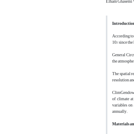
Elham Ghasemi
Introductio
According to
10% since the 
General Circ
the atmospher
The spatial r
resolution an
ClimGendowns
of climate a
variables on
annually.
Materials a