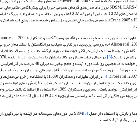
GCM در کشورهای مختلف صورت گرفته است (007
ریز مقیاس نمایی نظیر SDSM، LARS-WG، CLIMEGEN،USCLIMATE ، GEM MET & Roll برون‌داد مدل‌های گردش عمومی جو را برای پیش‌آگاهی 
بارش تا سال 2100 میلادی مورد استفاده قرار دهند این الگوها غالباً برای برون‌داد مدل‌های GCM تحت این فرض که GCM ها بهترین ان
می‌روند و با استفاده از روابط حاکم میزان تغییر اقلیم قابل ارزیابی است (Crane, 2005 & Hewitson). با معرفی متغیرهای اقلیمی ریزمقیاس شده به مدل
که منطقه خاورمیانه را جز مناطق بحرانی جهان برشمرده‌اند. آلیسن و همکاران (Alison et al., 2005) به بررسی این پدیده بر تناوب سیلاب در انگلستان با
ررسی نشان داد با وجود کاهش متوسط سالانه بارش در اکثر حوضه‌ها، دوره بازگشت‌ها، تناوب سیلاب‌ها ا
ال شرقی اینویک
[3]
وقوع اولین پیک روانآب بطور متوسط 25 روز زودتر از دوره پایه (1961-1990) رخ خواهد داد، هچنین روانآب 
د دوره ذوب زود هنگام در میانه زمستان، تأثیر قابل توجه‌ای بر میزان حجم ذخایر برف
[4]
در ایران، علیزاده و همکاران (1389) با استفاده از 
سلسیوس، نیاز آبی الگوی کشت گیاهان در دشت کشفرود به ترتیب 6، 10 و 16 برابر افزایش خواهد یافت. خسروی و همکاران (1389) ب
و بارش با استفاده از مدل SRM
[5]
در دوره‌های سی‌ساله در آینده با بهره‌گیری از