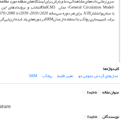
سری زمانی داده‌های
مشاهداتی
دما
و
بارش برای ایستگاه‌های منطقه مورد مطالعه
(General Circulation Model)
مدل
HadCM3
انتخاب و برونداد‌های این مدل برای 
با
سناریو
انتشار
A1B
برف، شبیه‎سازی روانآب با استفاده از مدل
SRM
در دوره‌های یاد شده ارزیابی گردیده اس
کلیدواژه‌ها
مدل‌های گردش عمومی جو
تغییر اقلیم
روانآب
SRM
عنوان مقاله
English
ature
نویسندگان
English