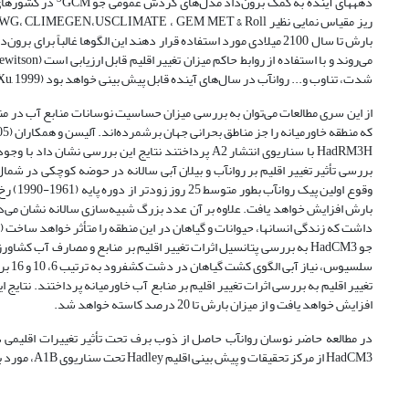
دهه‎های آینده به کمک برون‌داد مدل‌های گردش عمومی جو
شدت، تناوب و... روانآب در سال‌های آینده قابل پیش بینی خواهد بود (Xu, 1999).
HadRM3H با سناریوی انتشار A2 پرداختند نتایج این ب
بررسی تأثیر تغییر اقلیم بر روانآب و بیلان آبی سالانه در حوضه کوچکی در شم
بارش افزایش خواهد یافت. علاوه بر آن عدد بزرگ شبیه‌سازی سالانه نشان می‌ده
داشت که زندگی انسانها، ‌حیوانات و گیاهان در این منطقه را متأثر خواهد ساخت (Poel et al., 2007).
افزایش خواهد یافت و از میزان بارش تا 20 درصد کاسته خواهد شد.
در مطالعه حاضر نوسان روانآب حاصل از ذوب برف تحت تأثیر تغییرات اقلیمی دما 
HadCM3 از مرکز تحقیقات و پیش بینی اقلیم Hadley تحت سناریوی A1B، مورد بررسی قرار گرفته است.