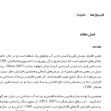
کلیدواژه‌ها
English
اصل مقاله
مقدمه
تغییر اقلیم، نوسان کلی و گسترده در آب و هوای یک منطقه است و در حال حاضر ر
تحت تاثیر قرار داده و در آینده نیز آنها را متاثر خواهد ساخت (Moen, 2007). براساس گزارش
سیل در بعضی مناطق به ویژه در عرض‌های شمالی و همچنین افزایش خطر سیل نا
نیز می‌تواند از دیگر نتایج تغییر اقلیم باشد. اثر تغییر اقلیم بر رژیم آب‌شنا
افزایش دما در زمستان باعث جلو افتادن پدیدة ذوب برف و در نتیجه تغییر در ز
همکار، 1389).
همچنین با توجه به ارتباط بین سامانه اقلیمی و چرخه آب شناختی در جهان، هر گو
خشکی و...) در سطح جهان می‎گردد(IPCC, 2007) . از سوی دیگر براساس توصیه IPCC مدلهایAOGCM
براساس افزایش گازهای گلخانه­
3