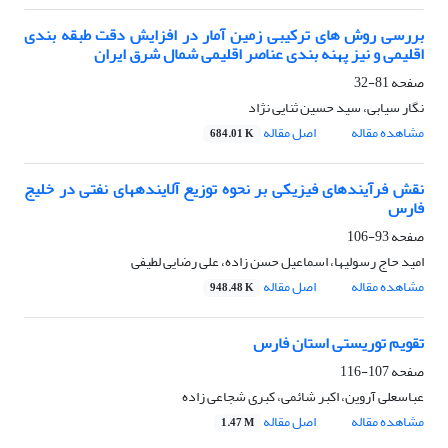
بررسی روش های ترکیبی زمین آمار در افزایش دقت طبقه بندی
اقلیمی و نیز پهنه بندی عناصر اقلیمی شمال شرق ایران
صفحه
81-32
نگار سیابی، سید حسین ثنایی نژاد
مشاهده مقاله
اصل مقاله
684.01 K
نقش فرآیندهای فیزیکی بر نحوه توزیع آلاینده‏های نفتی در خلیج
فارس
صفحه
93-106
امید حاج ‏رسولیها، اسماعیل حسن ‏زاده، علی رضایی لطیفی
مشاهده مقاله
اصل مقاله
948.48 K
تقویم توریستی استان فارس
صفحه
107-116
عباسعلی آروین، اکبر شائمی، کبری شجاعی زاده
مشاهده مقاله
اصل مقاله
1.47 M