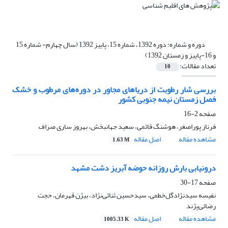
دوره و شماره:
دوره 1392، شماره 15، پاییز 1392 (سال چهارم- شماره 15
و 16-پاییز و زمستان 1392)
تعداد مقالات:
10
بررسی شار رطوبت از دریاهای مجاور در دوره‌های مرطوب و خشک
فصل زمستان نیمه جنوبی کشور
صفحه
2-16
فرناز پوراصغر، هوشنگ قائمی، سعید جهانبخش، بهروز ساری صراف
مشاهده مقاله
اصل مقاله
1.63 M
درونیابی بارش روزانه حوضه آبریز دشت مشهد
صفحه
17-30
نفیسه سیدنژادگل‌خطمی، سیدحسین ثنائی‌نژاد، بیژن قهرمان، حجت
رضائی‌پژند
مشاهده مقاله
اصل مقاله
1005.33 K