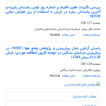
بررسی ﺗﺄثیرات تغییر اقلیم بر شماره روز اولین یخبندان پاییزه و
آخرین یخبندان بهاره در ایران با استفاده از ریز مقیاس نمایی
SDSM
صفحه
117-128
محمد باقر بهیار، مرضیه خیراندیش، محمدتقی زمانیان
مشاهده مقاله
اصل مقاله
745.86 K
راستی آزمایی مدل پیش‌بینی و پژوهش وضع هوا (WRF) در
پیش‌بینی بارشهای سنگین در حوضه کارون (مطالعه موردی: بارش
20 تا 21 بهمن 1384)
صفحه
129-140
پروین غفاریان، سید مجید برکاتی
مشاهده مقاله
اصل مقاله
795.51 K
مقالات آماده انتشار
شماره جاری