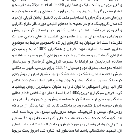
واقعی تری می باشد. نایک و همکاران (Nynke et al., 2008) به مقایسه و
اعتبارسنجی 6 روش درونی‌یابی در برآورد داده‌های روزانه دما و درجه
روزهای سرد و گرم اروپا اقدام نمودند. نتایج تحقیق ایشان گویای آن بود
که مدل کریجینگ عام در تعمیم داده‌های اقلیمی مورد نظر دارای کارایی
واقعی‌تری می‌باشد. اما در داخل کشور در راستای گزینش روش
درون‌یابی بهینه برای برآورد متغیرهای اقلیمی کارهای زیادی صورت
نگرفته است اما می‌توان به کارهای زیر که تاحدودی مرتبط به موضوع
تحقیق هستند اشاره نمود: فرجی و همکاران (1387)، به پهنه‌بندی
نیازهای گرمایشی و سرمایشی یا درجه روزهای گرم و سرد ماهانه و
سالانه آذربایجان در ارتباط با مصرف انرژی‌های گرماساز و سرماساز
اقدام نمودند. بندرآبادی و مهدیان (1384)، برای بررسی تغییرات مکانی
بارش ماهانه مناطق خشک و نیمه خشک جنوب شرق ایران از روش‌های
کریجینگ معمولی میانگین متحرک وزنی و اسپیلاین استقاده کردند. نتایج
کار آنها روش اسپیلاین با توان 2 را به عنوان دقیق­ترین روش پیشنهاد
کرد. فرجی سبکبار و عزیزی(1385)، با استفاده از دو شاخص خطای مطلق
میانگین و خطای اریب میانگین به مقایسه روش‌های درون‌یابی فضایی در
بارش حوضه آبریز کشف رود پرداختند. نتایج کار آنها بیانگر آن بود که
روش‌های تیسن و کریجینگ نتیجه درون‌یابی بهتری در برداشته اند.
همانگونه که دیده شد، تحقیقات داخلی اکثرا به تحلیل و دقت­سنجی
روش­های درون­یابی فضایی در مورد بارش پرداخته­اند که شاید دلیل اصلی
آن، تهدید خشکسالی باشد اما همانطور که اشاره شد امروز بحث مربوط