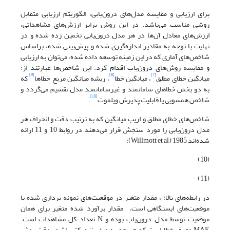
برای ارزیابی و مقایسه مدل‌های درون‌یابی، الگوریتم ارزیابی متقابل
روشی مناسب می‌باشد. در این روش برابر ارزش‌های مشاهداتی،
ارزش‌های معادل آن‌ها در هر مدل درون‌یابی تخمین زده شده و در
نهایت با توجه به مقادیر اندازه‌گیری شده و پیش‌بینی شده، براساس
شاخص‌های آماری که در این زمینه توسعه داده شده، می‌توان به ارزیابی
و مقایسه روش‌های درون‌یاب اقدام کرد. این شاخص‌ها عبارتند از:
[9]
[8]
[7]
میانگین خطای مطلق
، میانگین خطا
، ریشه میانگین مربع خطاها
که
به دو بخش خطاهای سامانمند و غیرسامانمند مدل تقسیم می‌گردد و
[10]
شاخص همسویی یا قابلیت پذیرش ویلموت
.
شاخص‌های خطای مطلق و اریب میانگین که به ترتیب دقت و انحراف هر
مدل درون‌یابی را مورد سنجش قرار می‌دهند در روابط 10 و 11 ارائه
شده‌اند ‌Willmott et al,) 1985):
(10)
(11)
در رابطه‌های بالا: ، مقدار متغیر در موقعیت‌های نمونه برداری شده یا
موقعیت‌های ایستگاهی است، مقدار برآورد شده متغیر برای همان
موقعیت توسط مدل درون‌یاب بوده و N تعداد کل مشاهدات است.
MAE معرف خطا است که هر چه به صفر نزدیکتر باشد، دقت روش