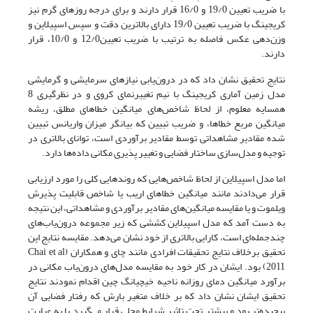
با ضریب تعیین 19/0 و 16/0 قرار دارند و برای درجه روزهای گرم نیز
کریجینگ با ضریب تعیین 19/0 دارای بالاترین دقت و سپس اسپیلاین و
وزن‌دهی عکس فاصله به ترتیب با ضریب تعیین12/0 و 10/0، قرار
دارند.
نتایج تحقیق نشان داد که در درون‌یابی نیازهای سرمایشی و گرمایشی
مدل زمین آماری کریجینگ با نیم تغییرنمای کروی و در نظرگیری 8
همسایه معلوم، از لحاظ شاخص‌های میانگین خطاهای مطلق، ریشه
میانگین مربع خطاها، و ضریب تبیین که بیانگر میزان واریانس تبیین
شده مقادیر مشاهداتی توسط مقادیر برآوردی است، توانای بالاتری در
توجیه و مدل‌سازی ساختار فضایی و تغییر پذیری مکانی داده‌ها دارد.
اما مدل اسپیلاین از لحاظ شاخص‌هایی که روندهایی کلی را مورد ارزیابی
قرار می‌دادند مانند میانگین خطاهای اریب یا شاخص قابلیت پذیرش
ویلموت و یا مقایسه میانگین‌های مقادیر برآوردی و مشاهداتی، این نتیجه
به دست آمد که مدل اسپیلاین کششی که زیر مجموعه درون‌یاب‌های
چندجمله‌ای است، کارایی بالاتری از خود نشان می‌دهد. مقایسه نتایج این
تحقیق برخلاف نتایج تحقیقات افرادی مانند چای و همکاران (Chai et al
2011) بود. ایشان در کار خود به مقایسه مدل‌های درون‌یاب مکانی در
برآورد میانگین دمای روزانه ناحیه خیچیانگ چین اقدام نمودند نتایج
تحقیق ایشان نشان داد که بر خلاف متغیر بارش که رفتار فضایی آن
پیچیده‌تر بود و بیشتر تحت تاثیر شرایط محلی قرار می‌گیرد یا به عبارت