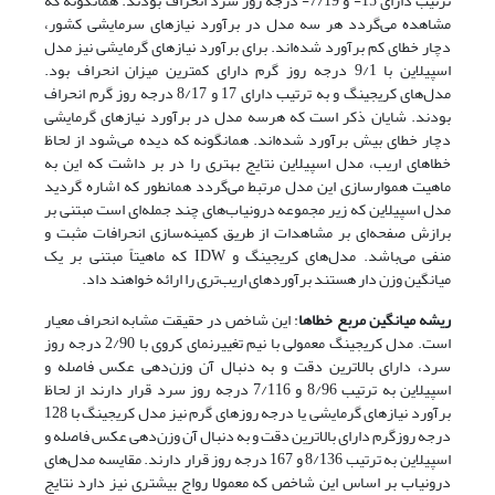
ترتیب دارای 15- و 7/19- درجه روز سرد انحراف بودند. همانگونه که
مشاهده می‌گردد هر سه مدل در برآورد نیازهای سرمایشی کشور،
دچار خطای کم برآورد شده‌اند. برای برآورد نیازهای گرمایشی نیز مدل
اسپیلاین با 9/1 درجه روز گرم دارای کمترین میزان انحراف بود.
مدل‌های کریجینگ و به ترتیب دارای 17 و 8/17 درجه روز گرم انحراف
بودند. شایان ذکر است که هرسه مدل در برآورد نیازهای گرمایشی
دچار خطای بیش برآورد شده‌اند. همانگونه که دیده می‌شود از لحاظ
خطاهای اریب، مدل اسپیلاین نتایج بهتری را در بر داشت که این به
ماهیت هموارسازی این مدل مرتبط می‌گردد همانطور که اشاره گردید
مدل اسپیلاین که زیر مجموعه درونیاب‌های چند جمله‌ای است مبتنی بر
برازش صفحه‌ای بر مشاهدات از طریق کمینه‌سازی انحرافات مثبت و
منفی می‌باشد. مدل‌های کریجینگ و IDW که ماهیتاً مبتنی بر یک
میانگین وزن دار هستند برآوردهای اریب‌تری را ارائه خواهند داد.
ریشه میانگین مربع خطاها
: این شاخص در حقیقت مشابه انحراف معیار
است. مدل کریجینگ معمولی با نیم تغییرنمای کروی با 2/90 درجه روز
سرد، دارای بالاترین دقت و به دنبال آن وزن‌دهی عکس فاصله و
اسپیلاین به ترتیب 8/96 و 7/116 درجه روز سرد قرار دارند از لحاظ
برآورد نیازهای گرمایشی یا درجه روزهای گرم نیز مدل کریجینگ با 128
درجه روزگرم دارای بالاترین دقت و به دنبال آن وزن‌دهی عکس فاصله و
اسپیلاین به ترتیب 8/136 و 167 درجه روز قرار دارند. مقایسه مدل‌های
درونیاب بر اساس این شاخص که معمولا رواج بیشتری نیز دارد نتایج