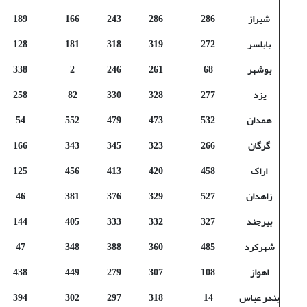
شیراز
286
286
243
166
189
بابلسر
272
319
318
181
128
بوشهر
68
261
246
2
338
یزد
277
328
330
82
258
همدان
532
473
479
552
54
گرگان
266
323
345
343
166
اراک
458
420
413
456
125
زاهدان
527
329
376
381
46
بیرجند
327
332
333
405
144
شهرکرد
485
360
388
348
47
اهواز
108
307
279
449
438
بندر عباس
14
318
297
302
394