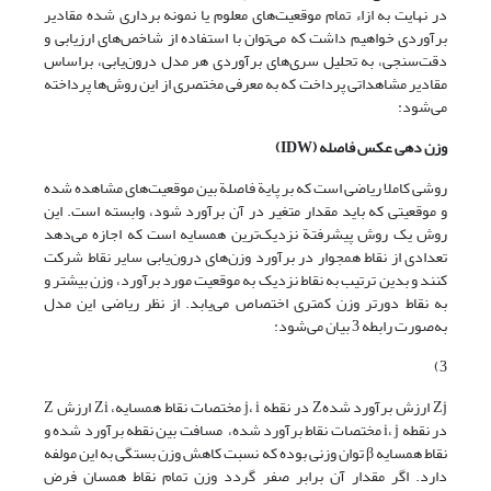
در نهایت به ازاء تمام موقعیت‌های معلوم یا نمونه برداری شده مقادیر
برآوردی خواهیم داشت که می‌توان با استفاده از شاخص‌های ارزیابی و
دقت‌سنجی، به تحلیل سری‌های برآوردی هر مدل درون‌یابی، براساس
مقادیر مشاهداتی پرداخت که به معرفی مختصری از این روش‌ها پرداخته
می‌شود:
وزن دهی عکس فاصله (
IDW
)
روشی کاملا ریاضی است که بر پایة فاصلة بین موقعیت‌های مشاهده شده
و موقعیتی که باید مقدار متغیر در آن برآورد شود، وابسته است. این
روش یک روش پیشرفتة نزدیک‌ترین همسایه است که اجازه می‌دهد
تعدادی از نقاط همجوار در برآورد وزن‌های درون‌یابی سایر نقاط شرکت
کنند و بدین ترتیب به نقاط نزدیک به موقعیت مورد برآورد، وزن بیشتر و
به نقاط دورتر وزن کمتری اختصاص می‌یابد. از نظر ریاضی این مدل
به‌صورت رابطه 3 بیان می‌شود:
3)
Zj ارزش برآورد شدهZ در نقطه j، i مختصات نقاط همسایه، Zi ارزش Z
در نقطه i، j مختصات نقاط برآورد شده، مسافت بین نقطه برآورد شده و
نقاط همسایه β توان وزنی بوده که نسبت کاهش وزن بستگی به این مولفه
دارد. اگر مقدار آن برابر صفر گردد وزن تمام نقاط همسان فرض