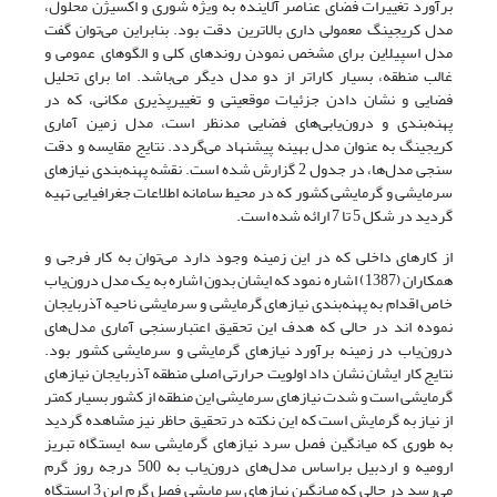
برآورد تغییرات فضای عناصر آلاینده به ویژه شوری و اکسیژن محلول،
مدل کریجینگ معمولی داری بالاترین دقت بود. بنابراین می‌توان گفت
مدل اسپیلاین برای مشخص نمودن روندهای کلی و الگوهای عمومی و
غالب منطقه، بسیار کاراتر از دو مدل دیگر می‌باشد. اما برای تحلیل
فضایی و نشان دادن جزئیات موقعیتی و تغییرپذیری مکانی، که در
پهنه‌بندی و درون‌یابی‌های فضایی مدنظر است، مدل زمین آماری
کریجینگ به عنوان مدل بهینه پیشنهاد می‌گردد. نتایج مقایسه و دقت‌
سنجی مدل‌ها، در جدول 2 گزارش شده است. نقشه پهنه‌بندی نیازهای
سرمایشی و گرمایشی کشور که در محیط سامانه اطلاعات جغرافیایی تهیه
گردید در شکل 5 تا 7 ارائه شده است.
از کارهای داخلی که در این زمینه وجود دارد می‌توان به کار فرجی و
همکاران (1387) اشاره نمود که ایشان بدون اشاره به یک مدل درون‌یاب
خاص اقدام به پهنه‌بندی نیازهای گرمایشی و سرمایشی ناحیه آذربایجان
نموده اند در حالی که هدف این تحقیق اعتبارسنجی آماری مدل‌های
درون‌یاب در زمینه برآورد نیازهای گرمایشی و سرمایشی کشور بود.
نتایج کار ایشان نشان داد اولویت حرارتی اصلی منطقه آذربایجان نیازهای
گرمایشی است و شدت نیازهای سرمایشی این منطقه از کشور بسیار کمتر
از نیاز به گرمایش است که این نکته در تحقیق حاظر نیز مشاهده گردید
به طوری که میانگین فصل سرد نیازهای گرمایشی سه ایستگاه تبریز
ارومیه و اردبیل براساس مدل‌های درون‌یاب به 500 درجه روز گرم
می‌رسد در حالی که میانگین نیازهای سرمایشی فصل گرم این 3 ایستگاه