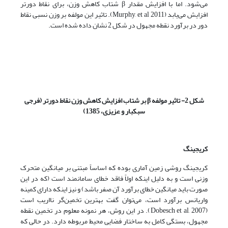
می‌شود. اما با افزایش مقدار β شتاب کاهش وزن، برای نقاط دورتر
افزایش می‌یابد (Murphy, et al 2011). تاثیر این مولفه بر وزن نسبی نقاط
دور در برآورد نقطه مجهول در شکل 2 نشان داده شده است.
شکل 2
-
تاثیر مولفه
β
بر شتاب افزایش کاهش وزن نقاط دورتر (فرجی
سبکبار و عزیزی، 1385)
کریجینگ
کریجینگ روشی زمین آماری بوده که اساساً مبتنی بر میانگین متحرک
وزنی است و به دلیل اینکه اولاً فاقد خطای سامانمند است (که در این
صورت باید میانگین خطای برآورد آن صفر باشد) و نیز اینکه دارای کمینه
واریانس برآورد است، می‌توان گفت بهترین تخمین‌گر نااریب است
(Dobesch et al, 2007). در این روش، هر نمونه معلوم در تخمین نقطه
مجهول، بستگی کامل به ساختار فضایی محیط مربوطه دارد. در حالی ‌که