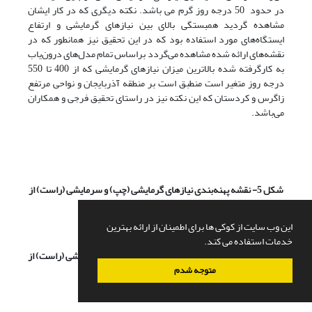
در حدود 50 درجه روز گرم می باشد. نکته دیگری که در کار ایشان
مشاهده گردید همبستگی بالای بین نیازهای گرمایشی و ارتفاع
ایستگاه‌های مورد استفاده بود که در این تحقیق نیز همانطور که در
نقشه‌های ارائه شده مشاهده می‌گردد براساس تمام مدل‌های درون‌یاب
به کارگرفته شده بالاترین میزان نیازهای گرمایشی که از 400 تا 550
درجه روز متغیر است منطبق است بر منطقه آذربایجان و نواحی مرتفع
زاگرس و کردستان که این نکته نیز در راستای تحقیق فرجی و همکاران
می‌باشد.
شکل 5- نقشه پهنه‌بندی نیازهای گرمایشی (چپ) و سرمایشی (راست) از
طریق مدل درون‌یاب
IDW
این وب سایت از کوکی ها برای اطمینان از ارائه بهترین
خدمات استفاده می کند.
شکل 6- نقشه پهنه بندی نیازهای گرمایشی (چپ) و سرمایشی (راست) از
طریق مدل درون‌یاب اسپیلاین
متوجه شدم