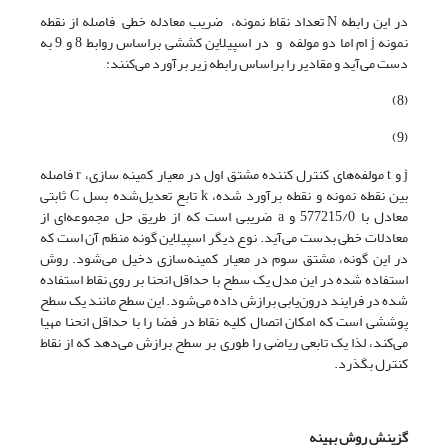
در این رابطه N تعداد نقاط نمونه، ضریب معادله خطی فاصله از نقطه
نمونه j ام اما دو مولفه و در اسپیلاین کششی براساس روابط 8 و 9 به
دست می‌آید و مقادیر را براساس رابطه زیر برآورد می‌کنند:
(8)
(9)
j و t مولفه‌های کنترل ‌کننده مشتق اول در معیار کمینه‌ سازی، r فاصله
بین نقطه نمونه و نقطه برآورد شده، k تابع تعدیل‌شده بسل C ثابتی
معادل با 577215/0 و a ضریبی است که از طریق حل مجموعه‌ای از
معادلات خطی بدست می‌آید. نوع دیگر اسپیلاین گونه منظم آن است که
در این گونه، مشتق سوم در معیار کمینه‌سازی دخیل می‌شود. روش
استفاده شده در این مدل یک سطح با حداقل انحنا بر روی نقاط استفاده
شده در فرایند درون‌یابی برازش داده می‌شود. این سطح مانند یک سطح
پوششی است که امکان اتصال کلیه نقاط در فضا را با حداقل انحنا مهیا
می‌کند، لذا یک تابعی ریاضی را طوری بر سطح برازش می‌دهد که از نقاط
کنترل بگذرد.
گزینش روش بهینه