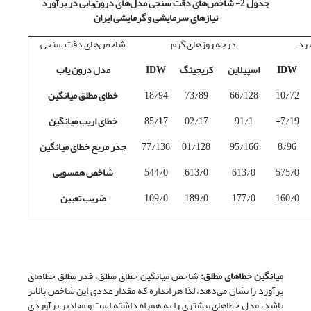
جدول 2- شاخص‌های دقت سنجی مدل‌های درون‌یابی در برآورد
نیازهای سرمایشی و گرمایشی ایران
رد
درجه روزهای گرم
شاخص‌های دقت سنجی
IDW
اسپیلاین
کریجینگ
IDW
مدل درون یاب
10/72
66/128
73/89
18/94
خطای مطلق میانگین
7/19-
91/1
02/17
85/17
خطای اریب میانگین
8/96
95/166
01/128
77/136
جذر مربع خطای میانگین
575/0
613/0
613/0
544/0
شاخص همسویی
160/0
177/0
189/0
109/0
ضریب تعیین
میانگین خطاهای مطلق:
شاخص میانگین خطای مطلق، قدر مطلق خطاهای
برآورد را نشان می‌دهد، لذا هر اندازه که مقدار عددی این شاخص بالاتر
باشد، مدل خطاهای بیشتری را به همراه داشته است و مقادیر برآوردی