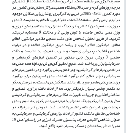
مصرف انرژی هر منطقه است. در این راستا ابتدا با استفاده از داده
های
درجه روزهای گرم و سرد
30
ایستگاه همدید
مراکز استان های کشور، در
دوره آماری 1965-2005
از طریق به کارگیری روش
ارزیابی متقابل موجود
در ابزار زمین آمار سامانه اطلاعات جغرافیایی، اقدام به مقایسه 3 مدل
درون یاب اسپیلاین کششی، کریجینگ معمولی با نیم تغییرنمای کروی و
وزن دهی عکس فاصله با توان وزنی 2 و دخالت 8 همسایه نزدیک،
گردید. از طریق تحلیل شاخص های دقت سنجی مقادیر میانگین خطای
مطلق، میانگین خطای اریب و ریشه مربع میانگین خطاها و در نهایت
شاخص قابلیت پذیرش ویلموت و ضریب تعیین، به مقایسه و دقت
سنجی 3 روش درون یابی مذکور در تخمین نیازهای گرمایشی و
سرمایشی
ایران پرداخته شد. نتایج تحقیق گویای آن بود اولا همه مدل ها
در تخمین نیازهای گرمایشی دچار خطای بیش برآورد و در تخمین نیازهای
سرمایشی دچار خطای کم برآورد شدند. مدل اسپیلاین برای برآورد
روند های کلی متغیر مورد نظر مانند میانگین کل، نسبت به دو مدل دیگر
به مقدار واقعی بسیار نزدیکتر بود. اما از لحاظ دقت برآورد فضایی و
ساختار فضایی و جزییات تغییرات مکانی نیازهای سرمایشی و گرمایشی
مدل زمین آماری
کریجینگ معمولی با نیم تغییرنمای کروی به عنوان مدل
بهینه درون یابی این متغیر اقلیمی انتخاب شد. خروجی کار می‌تواند در
شناسایی مناطق مختلف کشور از لحاظ نیازهای گرمایشی و سرمایشی به
عنوان شاخص اقلیمی معرف پتانسیل مصرف انرژی در راستای اصل 19
مقررات ملی ساختمان و مسکن بسیار مفید واقع شود.