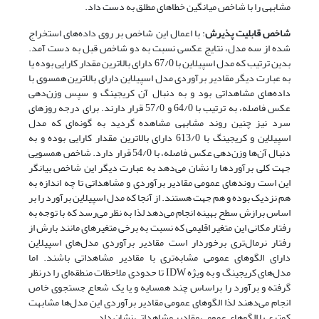
مشابهی را با شاخص میانگین خطاهای مطلق به دست داد.
شاخص قابلیت پذیرش
: با اعمال این شاخص بر روی داده‌های استخراج
شده از سه مدل، نتایج عکسی نسبت به دو شاخص قبل به دست آمد.
بدین ترتیب که مدل اسپیلاین با 67/0 دارای بالاترین مقدار کارایی بوده یا
به عبارت دیگر مقادیر برآوردی مدل اسپیلاین دارای بالاترین همسوی با
داده‌های مشاهداتی بود و به دنبال آن کریجینگ و سپس وزن‌دهی
عکس فاصله، به ترتیب با 64/0 و 57/0 قرار دارند. برای درجه روزهای
سرد نیز چنین روند مشابهی مشاهده گردید به گونه‌ای که مدل
اسپیلاین و کریجینگ با 613/0 دارای بالاترین مقدار کارایی بوده و به
دنبال آن‌ها وزن‌دهی عکس فاصله، با 54/0 قرار دارد. شاخص همسویی
جهت کلی برآوردها را نشان می‌دهد به عبارت دیگر این شاخص بیانگر
این است روندهای عمومی مقادیر برآوردی و مشاهداتی تا چه اندازه به
هم نزدیک بوده و هم جهت هستند. از آنجا که مدل اسپیلاین برآورد را بر
اساس برازش سطح بهینه انجام می‌دهد لذا به نظر می‌رسد که با توجه به
رفتار مکانی این متغیر اقلیمی که نسبت به برخی متغیرهای مانند بارش از
رفتار نرمال‌تری برخوردار است مقادیر برآوردی مدل‌های اسپیلاین
دارای الگوهای عمومی مشابه‌تری با مقادیر مشاهداتی باشند. اما
مدل‌های کریجینگ و به ویژه IDW تا حدودی ملاحظات منطقه‌ای را درنظر
گرفته و برآورد را براساس چند همسایه و یا یک شعاع جستجوی خاص
انجام می‌دهند لذا الگوهای عمومی مقادیر برآوردی این مدل‌ها مشابهت
کمتری با الگوهای عمومی مقادیر مشاهداتی نشان داد.