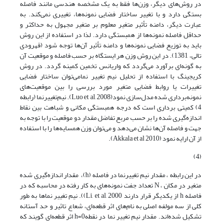
در روش‌های دیگر، وزن‌ها فقط به یک مشخصه هندسی مانند فاصله
بستگی دارد و با تغییر ساختار فضایی نمونه‌ها، تغییری نمی‌کند. به
عبارت دیگر، دامنه تأثیر متغیر معلوم بر متغیر مجهول به حداکثر و
حداقل فاصله نمونه‌ها از همبستگی دارد. لذا در استفاده از این روش
باید به توزیع فضایی نمونه‌ها و دامنه تأثیر آن‌ها توجه شود (قهرودی
تالی، 1381). در این روش وزن هر ایستگاه بر حسب فاصله و موقعیت آن
به گونه‌ای برآورد می‌گردد که واریانس تخمین کمینه گردد. در روش
کریجینگ با استفاده از تحلیل نیم‌ تغییر نمامی‌توان ساختار فضایی
تغییرات یا روابط فضایی متغیر مورد بررسی را بین موقعیت‌های
نمونه‌برداری شده مدل‌سازی نمود(Luo et al, 2008). نیم‌تغییرنما (رابطه
4) کمیتی برداری است که درجه همبستگی مکانی و شباهت بین نقاط
اندازه‌گیری شده را بر حسب مربع تفاضل مقدار دو موقعیت را با توجه به
جهت و فاصله آن‌ها نشان می‌دهد و می‌توان وزن همسایه‌ها را با استفاده
از آن ارایه نمود (Akkala et al 2010).
(4)
در این رابطه ، مقدار نیم تغییرنما در فاصله (h)، مقدار اندازه‌گیری شده
متغیر در مکان ، N تعداد جفت نمونه‌های به ‌کار رفته در محاسبه که در
فاصله h از یکدیگر قرار دارند Li, et al, 2000)). نیم تغییر نماها به طور
کلی از سه مولفه اصلی به نام‌های اثر قطعه‌ای، شعاع تاثیر و حد آستانه
تشکیل شده‌اند. مقدار نیم تغییر نما در نقطهh=0 اثر قطعه‌ای گویند که