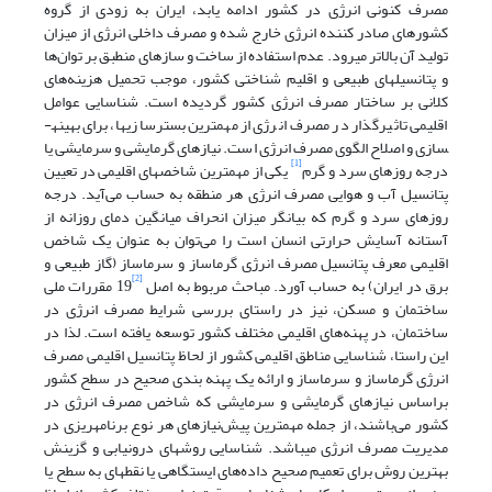
مصرف کنونی انرژی در کشور ادامه یابد، ایران به زودی از گروه
کشورهای صادر کننده انرژی خارج شده و مصرف داخلی انرژی از میزان
تولید آن بالاتر می­رود. عدم استفاده از ساخت و سازهای منطبق بر توان‌ها
و پتانسیل­های طبیعی و اقلیم شناختی ­کشور، موجب تحمیل هزینه‌های
کلانی بر ساختار مصرف انرژی کشور گردیده است. شناسایی عوامل
اقلیمی تاثیرگذار در مصرف انرژی از مهمترین بستر­سازی­ها، برای بهینه­
سازی و اصلاح الگوی مصرف انرژی است. نیازهای گرمایشی و سرمایشی یا
[1]
درجه روزهای سرد و گرم
یکی از مهمترین شاخص­های اقلیمی در تعیین
پتانسیل آب و هوایی مصرف انرژی هر منطقه به حساب می‌آید. درجه
روزهای سرد و گرم که بیانگر میزان انحراف میانگین دمای روزانه از
آستانه آسایش حرارتی انسان است را می‌توان به عنوان یک شاخص
اقلیمی معرف پتانسیل مصرف انرژی گرماساز و سرماساز (گاز طبیعی و
[2]
برق در ایران) به حساب آورد. مباحث مربوط به اصل
19 مقررات ملی
ساختمان و مسکن، نیز در راستای بررسی شرایط مصرف انرژی در
ساختمان، در پهنه‌های اقلیمی مختلف کشور توسعه یافته است. لذا در
این راستا، شناسایی مناطق اقلیمی کشور از لحاظ پتانسیل اقلیمی مصرف
انرژی گرماساز و سرماساز و ارائه یک پهنه بندی صحیح در سطح کشور
براساس نیازهای گرمایشی و سرمایشی که شاخص مصرف انرژی در
کشور می‌باشند، از جمله مهم­ترین پیش‌نیازهای هر نوع برنامه­ریزی در
مدیریت مصرف انرژی می­باشد. شناسایی روش­های درون­یابی و گزینش
بهترین روش برای تعمیم صحیح داده‌های ایستگاهی یا نقطه­ای به سطح یا