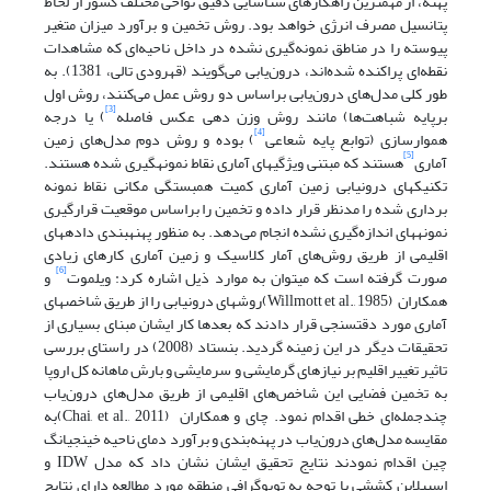
پهنه، از مهم­ترین راهکارهای شناسایی دقیق نواحی مختلف کشور از لحاظ
پتانسیل مصرف انرژی خواهد بود. روش تخمین و برآورد میزان متغیر
پیوسته را در مناطق نمونه‌گیری نشده در داخل ناحیه‌ای که مشاهدات
نقطه‌ای پراکنده شده‌اند، درون‌یابی می‌گویند (قهرودی تالی، 1381). به
طور کلی مدل‌های درون‌یابی براساس دو روش عمل می‌کنند، روش اول
[3]
برپایه شباهت‌ها) مانند روش وزن دهی عکس فاصله
) یا درجه
[4]
هموارسازی (توابع پایه شعاعی
) بوده و روش دوم مدل‌های زمین
[5]
آماری
هستند که مبتنی ویژگی­های آماری نقاط نمونه­گیری شده هستند.
تکنیک­های درونیابی زمین آماری کمیت همبستگی مکانی نقاط نمونه
برداری شده را مدنظر قرار داده و تخمین را براساس موقعیت قرارگیری
نمونه­های اندازه‌گیری نشده انجام می‌دهد. به منظور پهنه­بندی داده­های
اقلیمی از طریق روش‌های آمار کلاسیک و زمین آماری کارهای زیادی
[6]
صورت گرفته است که می­توان به موارد ذیل اشاره کرد: ویلموت
و
همکاران (Willmott et al., 1985)روش­های درون­یابی را از طریق شاخص­های
آماری مورد دقت­سنجی قرار دادند که بعدها کار ایشان مبنای بسیاری از
تحقیقات دیگر در این زمینه گردید. بنستاد (2008) در راستای بررسی
تاثیر تغییر اقلیم بر نیازهای گرمایشی و سرمایشی و بارش ماهانه کل اروپا
به تخمین فضایی این شاخص‌های اقلیمی از طریق مدل‌های درون‌یاب
چندجمله‌ای خطی اقدام نمود. چای و همکاران (Chai, et al., 2011)به
مقایسه مدل‌های درون‌یاب در پهنه‌بندی و برآورد دمای ناحیه خینجیانگ
چین اقدام نمودند نتایج تحقیق ایشان نشان داد که مدل IDW و
اسپیلاین کششی با توجه به توپوگرافی منطقه مورد مطالعه دارای نتایج