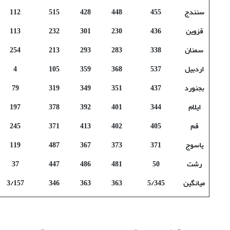
سنندج
455
448
428
515
112
قزوین
436
230
301
232
113
سمنان
338
283
293
213
254
اردبیل
537
368
359
105
4
بجنورد
437
351
349
319
79
ایلام
344
401
392
378
197
قم
405
402
413
371
245
یاسوج
371
373
367
487
119
رشت
50
481
486
447
37
میانگین
5/345
363
363
346
3/157