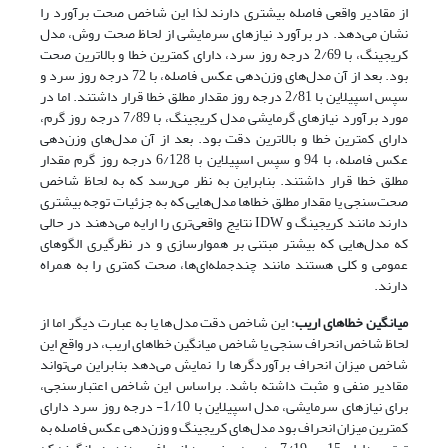
از مقادیر واقعی فاصله بیشتری دارند لذا این شاخص صحت برآورد را
نشان می‌دهد. در برآورد نیازهای سرمایشی از لحاظ صحت روش، مدل
کریجینگ، با 2/69 درجه روز سرد، دارای کمترین خطا و بالاترین صحت
بود. بعد از آن مدل‌های وزن‌دهی عکس فاصله، با 72 درجه روز سرد و
سپس اسپیلاین با 2/81 درجه روز مقدار مطلق خطا قرار داشتند. اما در
مورد برآورد نیازهای گرمایشی مدل کریجینگ، با 7/89 درجه روز گرم،
دارای کمترین خطا و بالاترین دقت بود. بعد از آن مدل‌های وزن‌دهی
عکس فاصله، با 94 و سپس اسپیلاین با 6/128 درجه روز گرم مقدار
مطلق خطا قرار داشتند. بنابراین به نظر می‌رسد که به لحاظ شاخص
صحت‌سنجی یا مقدار مطلق خطاها مدل‌هایی که به جزئیات توجه بیشتری
دارند مانند کریجینگ و IDW نتایج واقعی‌تری را ارایه می‌دهند در حالی
که مدل‌هایی که بیشتر مبتنی بر هموارسازی و در نظرگیری الگوهای
عمومی و کلی هستند مانند چندجمله‌ای‌ها، صحت کمتری را به همراه
دارند.
میانگین خطاهای اریب
: این شاخص دقت مدل‌ها یا به عبارت دیگر اما از
لحاظ شاخص انحراف سنجی یا شاخص میانگین خطاهای اریب، در واقع این
شاخص میزان انحراف برآوردگرها را نمایش می‌دهد بنابراین می‌تواند
مقادیر منفی و مثبت داشته باشد. براساس این شاخص اعتبارسنجی،
برای نیازهای سرمایشی، مدل اسپیلاین با 1/10- درجه روز سرد دارای
کمترین میزان انحراف بود مدل‌های کریجینگ و وزن‌دهی عکس فاصله به