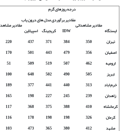
درجه روزهای گرم
مقادیر برآوردی مدل های درون یاب
مقادیر مشاهداتی
مقادیر مشاهدا
ایستگاه
IDW
کریجینگ
اسپیلاین
تهران
350
384
371
437
220
اصفهان
356
479
443
501
170
ارومیه
462
507
519
509
51
تبریز
505
490
502
648
100
خرم اباد
313
440
441
377
189
زاهدان
239
245
227
198
165
کرمانشاه
410
388
375
368
117
کرمان
326
198
198
178
116
مشهد
412
380
365
473
103