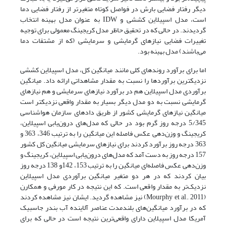
دیگر رفتار فضایی بارش در فواصل کوتاه متغیرتر از رفتار فضایی دما
است، مدل اسپیلاین کششی و IDW به عنوان مدل بهینه انتخاب
گردیدند. در حالی که در تحقیق حاظر مدل کریجینگ معمولی برای توجیه
تغییرات فضایی نیازهای گرمایشی و سرمایشی (که از مشتقات دما
می‌باشند) مدل بهینه بود.
اما برای برآورد روندهای کلی مانند میانگین کل، مدل اسپیلاین کششی
نزدیکترین برآوردها را نسبت به مقدار مشاهداتی ارائه داد. میانگین
برآوردی مدل اسپیلاین هم در برآورد نیازهای سرمایشی و هم نیازهای
گرمایشی نسبت به دو مدل دیگر بسیار به مقدار واقعی نزدیکتر است
میانگین نیازهای گرمایشی کشور از طریق دادهای سازمان هواشناسی
5/345 درجه روز گرم بود در حالی که مدل‌های درون‌یابی اسپیلاین،
کریجینگ و وزن‌دهی عکس فاصله این میانگین را به ترتیب 346، 363 و
363 درجه روز برآورد کردند برای نیازهای سرمایشی میانگین کل کشور
157 درجه روز به دست آمد که مدل‌های درون‌یابی اسپیلاین، کریجینگ و
وزن‌دهی عکس فاصله‌ای میانگین را به ترتیب 153، 142و 138 درجه روز
بیان کردند که در هر دو متغیر میانگین برآوردی مدل اسپیلاین
نزدیک‌تر به مقدار واقعی است. که این نتیجه در کار مورفی و همکارن
(Mourphy et al., 2011) نیز مشاهده گردید. ایشان نیز مشاهده کردند
که در برآورد میانگین‌های بلندمدت عناصر آلاینده آب بندر جاسبیک
آمریکا مدل اسپیلاین دارای واقعی‌ترین نتیجه است در حالی که برای