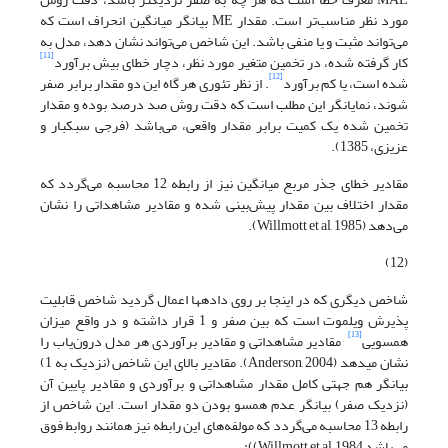
مورد نظر مناسب‌تر است. مقدار ME بیانگر میانگین انحراف است که
می‌تواند مثبت و یا منفی باشد. این شاخص می‌تواند نشان دهد، مدل به
[11]
کار گرفته شده، در تخمین متغیر مورد نظر، دچار خطای بیش برآورد
[12]
شده است، یا کم برآورد
. از نظر تئوری هر گاه این دو مقدار برابر صفر
شوند، نمایانگر این مطلب است که دقت روش صد درصد بوده و مقدار
تخمین شده یک کمیت برابر مقدار واقعی، می‌باشد (فرجی سبکبار و
عزیزی، 1385).
مقادیر خطای جذر مربع میانگین نیز از رابطه 12 محاسبه می‌گردد که
مقدار اختلاف بین مقدار پیش‌بینی شده و مقادیر مشاهداتی را نشان
می‌دهد (Willmott et al, 1985).
(12)
شاخص دیگری که در اینجا بر روی داده­ها اعمال گردید شاخص قابلیت
پذیرش ویلموت است که بین صفر و 1 قرار داشته و در واقع میزان
[13]
همسویی
مقادیر مشاهداتی و مقادیر برآوردی هر مدل درون‌یاب را
نشان می­دهد (Anderson, 2004). مقادیر بالای این شاخص (نزدیک به 1)
بیانگر هم جهتی کامل مقدار مشاهداتی و برآوردی و مقادیر پایین آن
(نزدیک صفر) بیانگر عدم همسو بودن دو مقدار است. این شاخص از
رابطه 13 محاسبه می‌گردد که مولفه‌های این رابطه نیز همانند روابط فوق
می‌باشد Willmott et al, 1984)):