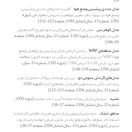
16]
مدل عددی پیش­بینی وضع هوا
کاربرد مدل‌های عددی پیش‌بینی
وضع هوا در بهبود دقت تعیین موقعیت به روش ماهواره‌ای
[دوره
1392، شماره 13، سال انتشار 1394، صفحه 123-131]
مدل کوهرنس
نقش فرآیندهای فیزیکی بر نحوه توزیع آلاینده‏های
نفتی در خلیج فارس
[دوره 1392، شماره 15، سال انتشار 1394، صفحه
93-106]
مدل‌ منطقه‌ای WRF
راستی آزمایی مدل پیش‌بینی و پژوهش وضع
هوا (WRF) در پیش‌بینی بارشهای سنگین در حوضه کارون (مطالعه
موردی: بارش 20 تا 21 بهمن 1384)
[دوره 1392، شماره 15، سال
انتشار 1394، صفحه 129-140]
مدل‌های گردش عمومی جو
بررسی نوسانات روانآب حاصل از ذوب
برف تحت تأثیر پدیده تغییر اقلیم در دهه‌های آینده
[دوره 1392،
شماره 13، سال انتشار 1394، صفحه 111-122]
مشهد
درونیابی بارش روزانه حوضه آبریز دشت مشهد
[دوره 1392،
شماره 15، سال انتشار 1394، صفحه 17-30]
مناطق خشک
دماسنجی ایزوتوپی و بازسازی تغییرات اقلیمی گذشته با
استفاده از شواهد پالئوپدولوژیک در بخش شرقی حوضه زاینده رود،
اصفهان
[دوره 1392، شماره 13، سال انتشار 1394، صفحه 17-30]