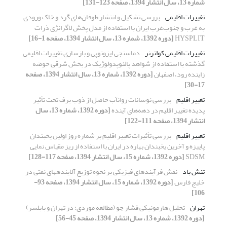
شماره 13، سال انتشار 1394، صفحه 123-131]
تغییرات اقلیمی
بررسی تشکیل و انتشار طوفان‌های گرد و خاک ورودی
به غرب و جنوب‌غرب ایران با استفاده از مدل پخش لاگرانژی ذرات
HYSPLIT
[دوره 1392، شماره 13، سال انتشار 1394، صفحه 1-16]
تغییرات اقلیمی کواترنر
دماسنجی ایزوتوپی و بازسازی تغییرات اقلیمی
گذشته با استفاده از شواهد پالئوپدولوژیک در بخش شرقی حوضه
زاینده رود، اصفهان
[دوره 1392، شماره 13، سال انتشار 1394، صفحه
17-30]
تغییر اقلیم
بررسی نوسانات روانآب حاصل از ذوب برف تحت تأثیر
پدیده تغییر اقلیم در دهه‌های آینده
[دوره 1392، شماره 13، سال
انتشار 1394، صفحه 111-122]
تغییر اقلیم
بررسی ﺗﺄثیرات تغییر اقلیم بر شماره روز اولین یخبندان
پاییزه و آخرین یخبندان بهاره در ایران با استفاده از ریز مقیاس نمایی
SDSM
[دوره 1392، شماره 15، سال انتشار 1394، صفحه 117-128]
تنش باد
نقش فرآیندهای فیزیکی بر نحوه توزیع آلاینده‏های نفتی در
خلیج فارس
[دوره 1392، شماره 15، سال انتشار 1394، صفحه 93-
106]
تهران
تحلیل هارمونیکی فشار جو (مطالعه موردی: در تهران و بابلسر)
[دوره 1392، شماره 13، سال انتشار 1394، صفحه 45-56]