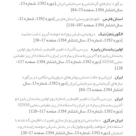
برآورد نیازهای گرمایشی و سرمایشی ایران
[دوره 1392، شماره 13،
سال انتشار 1394، صفحه 73-84]
استان فارس
تقویم توریستی استان فارس
[دوره 1392، شماره 15،
سال انتشار 1394، صفحه 107-116]
الگوریتم­ ژنتیک
درونیابی بارش روزانه حوضه آبریز دشت مشهد
[دوره 1392، شماره 15، سال انتشار 1394، صفحه 17-30]
اولین یخبندان پاییزه
بررسی ﺗﺄثیرات تغییر اقلیم بر شماره روز اولین
یخبندان پاییزه و آخرین یخبندان بهاره در ایران با استفاده از ریز مقیاس
نمایی SDSM
[دوره 1392، شماره 15، سال انتشار 1394، صفحه 117-
128]
ایران
ارزیابی و دقت سنجی روش‌های درون‌یابی مکانی در برآورد
نیازهای گرمایشی و سرمایشی ایران
[دوره 1392، شماره 13، سال
انتشار 1394، صفحه 73-84]
ایران
بررسی ﺗﺄثیرات تغییر اقلیم بر شماره روز اولین یخبندان پاییزه و
آخرین یخبندان بهاره در ایران با استفاده از ریز مقیاس نمایی SDSM
[دوره 1392، شماره 15، سال انتشار 1394، صفحه 117-128]
ایران مرکزی
دماسنجی ایزوتوپی و بازسازی تغییرات اقلیمی گذشته با
استفاده از شواهد پالئوپدولوژیک در بخش شرقی حوضه زاینده رود،
اصفهان
[دوره 1392، شماره 13، سال انتشار 1394، صفحه 17-30]