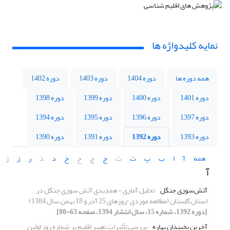
نمایه کلیدواژه ها
همه دوره ها
دوره 1404
دوره 1403
دوره 1402
دوره 1401
دوره 1400
دوره 1399
دوره 1398
دوره 1397
دوره 1396
دوره 1395
دوره 1394
دوره 1393
دوره 1392
دوره 1391
دوره 1390
همه
آ
ا
ب
پ
ت
ث
ج
چ
ح
خ
د
ذ
ر
ز
ژ
آ
آتش‌سوزی جنگل
تحلیل آماری - همدیدی آتش سوزی جنگل در
استان گلستان (مطالعه موردی :روزهای 25 آذر و 18 بهمن سال 1384)
[دوره 1392، شماره 15، سال انتشار 1394، صفحه 63-80]
آخرین یخبندان بهاره
بررسی ﺗﺄثیرات تغییر اقلیم بر شماره روز اولین