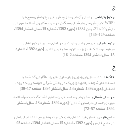
ج
جدول توافقی
راستی آزمایی مدل پیش‌بینی و پژوهش وضع هوا
(WRF) در پیش‌بینی بارشهای سنگین در حوضه کارون (مطالعه موردی:
بارش 20 تا 21 بهمن 1384)
[دوره 1392، شماره 15، سال انتشار 1394،
صفحه 129-140]
جنوب ایران
بررسی شار رطوبت از دریاهای مجاور در دوره‌های
مرطوب و خشک فصل زمستان نیمه جنوبی کشور
[دوره 1392، شماره
15، سال انتشار 1394، صفحه 2-16]
خ
خاک‌ها
دماسنجی ایزوتوپی و بازسازی تغییرات اقلیمی گذشته با
استفاده از شواهد پالئوپدولوژیک در بخش شرقی حوضه زاینده رود،
اصفهان
[دوره 1392، شماره 13، سال انتشار 1394، صفحه 17-30]
خراسان شمالی
مکان‌یابی مناسب‌ترین مناطق کشت گندم دیم(مطالعه
موردی: استان خراسان شمالی)
[دوره 1392، شماره 13، سال انتشار
1394، صفحه 57-72]
خلیج فارس
نقش فرآیندهای فیزیکی بر نحوه توزیع آلاینده‏های نفتی
در خلیج فارس
[دوره 1392، شماره 15، سال انتشار 1394، صفحه 93-