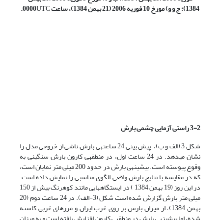
1384)؛ ج و و) مورخ 10 فوریه 2006 (21 بهمن 1384)، ساعت 0000
UTC
.
3-2 راستی آزمایی چشمی بارش
شکل 3 (الف و ب)، پیش بینی 24 ساعته­ی بارش ناشی از خروجی مدل را
نشان می­دهد. در 24 ساعت اول، در منطقه­ی کارون بارش سنگینی به
وقوع پیوسته است. بیشینه­ی بارش در حدود 200 میلی متر نمایان است،
که در مقایسه با نتایج بارش واقعی الگوی مناسبی را نمایش داده است.
در این روز (19 بهمن 1384 ) در ایستگاه­هایی مانند کوهرنگ بیش از 150
میلی متر بارش گزارش شده است شکل (3-الف). در 24 ساعت دوم (20
بهمن 1384)، از میزان بارش بر روی غرب ایران و مرزهای غربی کاسته
شده، اما بیشینه­ی بارش در منطقه­ی کارون افزایش یافته است و به میزان