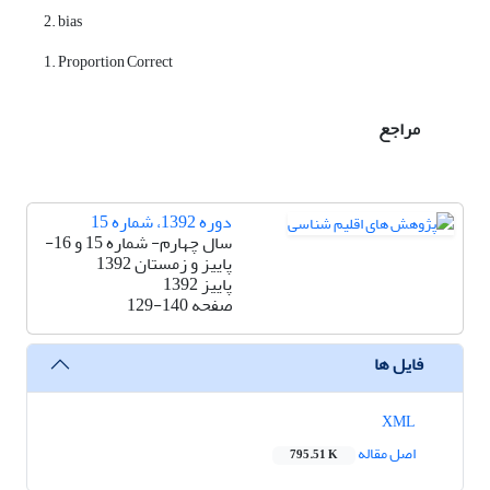
2. bias
1. Proportion Correct
مراجع
دوره 1392، شماره 15
سال چهارم- شماره 15 و 16-
پاییز و زمستان 1392
پاییز 1392
صفحه
129-140
فایل ها
XML
اصل مقاله
795.51 K