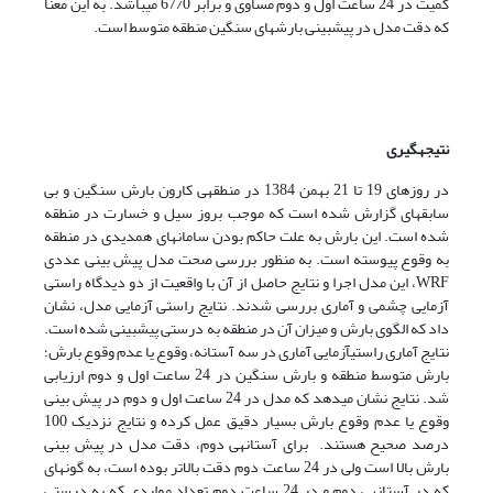
کمیت در 24 ساعت اول و دوم مساوی و برابر 67/0 می­باشد. به این معنا
که دقت مدل در پیش­بینی بارش­های سنگین منطقه متوسط است.
نتیجه­گیری
در روزهای 19 تا 21 بهمن 1384 در منطقه­ی کارون بارش سنگین و بی
سابقه­ای گزارش شده است که موجب بروز سیل و خسارت در منطقه
شده است. این بارش به علت حاکم بودن سامانه­ای همدیدی در منطقه
به وقوع پیوسته است. به منظور بررسی صحت مدل پیش بینی عددی
WRF، این مدل اجرا و نتایج حاصل از آن با واقعیت از دو دیدگاه راستی
آزمایی چشمی و آماری بررسی شدند. نتایج راستی آزمایی مدل، نشان
داد که الگوی بارش و میزان آن در منطقه به درستی پیش­بینی شده است.
نتایج آماری راستی­آزمایی آماری در سه آستانه، وقوع یا عدم وقوع بارش؛
بارش متوسط منطقه و بارش سنگین در 24 ساعت اول و دوم ارزیابی
شد. نتایج نشان می­دهد که مدل در 24 ساعت اول و دوم در پیش بینی
وقوع یا عدم وقوع بارش بسیار دقیق عمل کرده و نتایج نزدیک 100
درصد صحیح هستند. برای آستانه­ی دوم، دقت مدل در پیش بینی
بارش بالا است ولی در 24 ساعت دوم دقت بالاتر بوده است، به گونه­ای
که در آستانه­ی دوم و در 24 ساعت دوم تعداد مواردی که به درستی