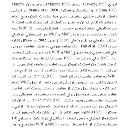
لیوزی (Livezey, 1995) ، مورفی(Murphy, 1997)، مورفی و دان (Murphy
& Daan , 1985)، و استانسکی و همکاران (Stanski et al, 1989) در زمینه­ی
راستی آزمایی مدل­های پیش­بینی وضع هوا مطالعات گسترده­ای انجام
داده­اند که نتایج کار آن ها منجر به گسترش این مبحث شده است. از
نمونه کارهای انجام شده در خصوص راستی­آزمایی مدل WRF
[2]
، می­
توان به مقایسه بین دو مدل MM5 و WRF در شبیه­سازی بارش­های
سنگین حاره­ای در طی روزهای 9 تا 11 ژانویه­ی 2002 در سنگال اشاره
نمود، (Fall et al., 2007). یک مطالعه موردی به منظور مقایسه خروجی
های شبیه سازی شده مدل­های MM5 و WRF با مقادیر دیدبانی شده، در
سال 2005 برای سیلاب سال 1993 غرب ایالات متحده آمریکا صورت
گرفت. شایان ذکر است که توپوگرافی در اقلیم این منطقه نقش مهمی ایفا
می کند. از مقایسه نتایج بدست آمده، مشاهده گردید که نتایج مدل
WRF به مقادیر واقعی نزدیکتر است، (Shing, 2005). در تایلند نیز
تحقیق مشابهی در خصوص بارندگی تجمعی حاصل از مدل WRF انجام
شد. اگرچه مقدار مدل بیشتر از مقادیر دیدبانی بدست آمد، اما بین
مقادیر پیش بینی شده مدل برای کمینه ها و بیشینه ها همخوانی قابل
قبولی با مقادیر واقعی وجود داشت، (Sukhumvit, 2006). در ایران نیز
تحقیقاتی در این خصوص انجام شده است، که می­توان به کار آزادی و
همکاران (1389)، اشاره نمود. نتایج کار آن­ها نشان داد که به­طور کلی با
استفاده از کمیت­های بررسی شده در آستانه­های بارش کمتر یا مساوی 1/0
میلی­متر و بیشتر از 1/0 میلی­متر دو مدل MM5 و WRF رفتارهای وارون