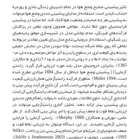
تاثیر پیش­بینی صحیح وضع هوا در تمام جنبه­های زندگی عادی و روزمره
اجتناب ناپذیر است. استفاده از مدل­های پیش­بینی عددی وضع هوا می­تواند
به پیش­بینی هر چه صحیح­تر وضعیت هوا کمک کند. اما مدل­ها در پیش­بینی
فراسنج­های جوی خطا دارند. عواملی همچون وجود نقص در پراکنش
فرآیندهای فیزیکی، عدم توانایی مدل در شبیه­سازی موفق پدیده­های
زیر شبکه­ای، استفاده از درونیابی نتایج مدل برای تعیین مقادیر مربوط به
نقاطی که روی نقاط شبکه نیستند، توانا نبودن مدل در نمایش حقیقی
پدیده­های کوهساری در سطوح پایین و اثر عوامل موضعی و محلی می­
توانند به ایجاد خطا در خروجی مدل منجر شود ( آزادی و همکاران،
1385). بنابراین خروجی­های مدل باید مورد ارزیابی قرار گیرد. راستی
آزمایی
[1]
پیش­بینی وضع هوا حداقل از سال 1884 میلادی مطرح شده
است، (Muller, 1994). منظوراز فرآیند راستی­آزمایی همان ارزیابی کیفیت
پیش بینی­های جوی و اقیانوسی است که در آن نتایج فرآیند پیش بینی با
دیدبانی متناظر مقایسه می­شود. از مهم­ترین اهداف راستی­آزمایی آن است
که نتایج آن باید حاوی اطلاعات مفیدی باشد تا بتواند راه­کارهای جدیدی
برای پیش­بینی بهتر ارائه دهد. تحلیل آماری راستی­آزمایی می­تواند در
ارزیابی نقاط قوت و ضعف پیش بین و یا امر پیش بینی کمک کند. از نظر
علمی، مورفی و همکاران (Murphy, 1988)، راستی آزمایی را فرایابی
راستی آزمایی نامیدند. در این دیدگاه می­توان به ارزیابی نقاط قوت و
ضعف مجموعه­ای از شرایط و مراحل انجام پیش بینی نیز پرداخت، (Wilks,
1995). همچنین جولیف و استفنسن (Joliffe & Stephensons, 2003)،