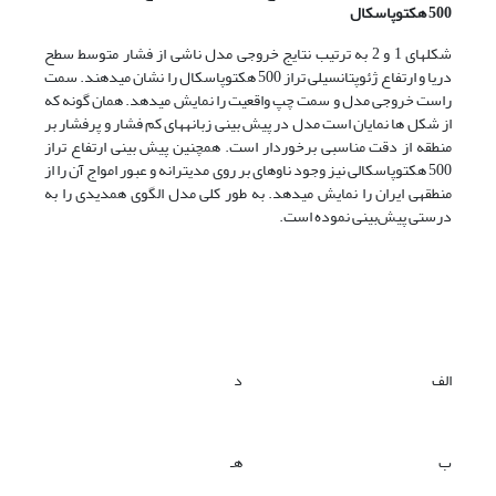
500 هکتوپاسکال
شکل­های 1 و 2 به ترتیب نتایج خروجی مدل ناشی از فشار متوسط سطح
دریا و ارتفاع ژئوپتانسیلی تراز 500 هکتوپاسکال را نشان می­دهند. سمت
راست خروجی مدل و سمت چپ واقعیت را نمایش می­دهد. همان گونه که
از شکل ها نمایان است مدل در پیش بینی زبانه­های کم فشار و پرفشار بر
منطقه از دقت مناسبی برخوردار است. همچنین پیش بینی ارتفاع تراز
500 هکتوپاسکالی نیز وجود ناوه­ای بر روی مدیترانه و عبور امواج آن را از
منطقه­ی ایران را نمایش می­دهد. به طور کلی مدل الگوی همدیدی را به
درستی پیش‌بینی نموده است.
الف
د
ب
هـ