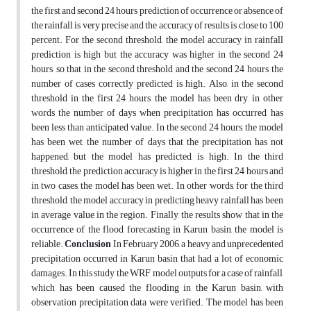
the first and second 24 hours prediction of occurrence or absence of
the rainfall is very precise and the accuracy of results is close to 100
percent. For the second threshold, the model accuracy in rainfall
prediction is high but the accuracy was higher in the second 24
hours, so that in the second threshold and the second 24 hours, the
number of cases correctly predicted is high. Also, in the second
threshold in the first 24 hours, the model has been dry, in other
words the number of days when precipitation has occurred, has
been less than anticipated value. In the second 24 hours, the model
has been wet, the number of days that the precipitation has not
happened, but the model has predicted, is high. In the third
threshold, the prediction accuracy is higher in the first 24 hours and
in two cases, the model has been wet. In other words, for the third
threshold, the model accuracy in predicting heavy rainfall has been
in average value in the region. Finally, the results show that in the
occurrence of the flood forecasting in Karun basin, the model is
reliable.
Conclusion
In February 2006, a heavy and unprecedented
precipitation occurred in Karun basin that had a lot of economic
damages. In this study, the WRF model outputs for a case of rainfall,
which has been caused the flooding in the Karun basin, with
observation precipitation data were verified. The model has been