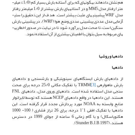
هم نشان داده­اند به­گونه­ای که برای آستانه بارش بسیار کم (1/0≥ میلی­
متر) رفتار مدل MM5 و در آستانه­های بارش بیشتر از 1/0 میلی­متر رفتار
مدل WRF پیش­بینی­های مثبت بیشتر است. هدف از این تحقیق راستی­
آزمایی مدل عددی پیش­بینی عددی وضع هوا (WRF)، در پیش­بینی بارش
سنگین است، تا صحت مدل برآورد شود تا در نهایت در صدور اخطاریه­
های مربوط به سیل بتوان با اطمینان بیشتری از آن استفاده نمود.
داده­ها و روش­ها
داده­ها
از داده­های بارش ایستگاه­های سینوپتیکی و بارش­سنجی و داده­های
بارش ماهواره­ی TRMM
[3]
با تفکیک مکانی 25/0 درجه برای صحت
سنجی مدل استفاده شده است. داده­های وروی مدل­، داده­های FNL
هستند. این داده­ها در واقع داده­های NCEP هستند که توسط لابراتوار
منابع وابسته به NOAA مورد پردازش مجدد قرار گرفته است. این
داده­ها با تفکیک افقی 1´1 درجه، برای 26 تراز فشاری ( 100- 1000
هکتوپاسکال) و با گام زمانی 6 ساعته از جولای 1999 در دسترس
هستند، (Stunder B.J.B, 1997).