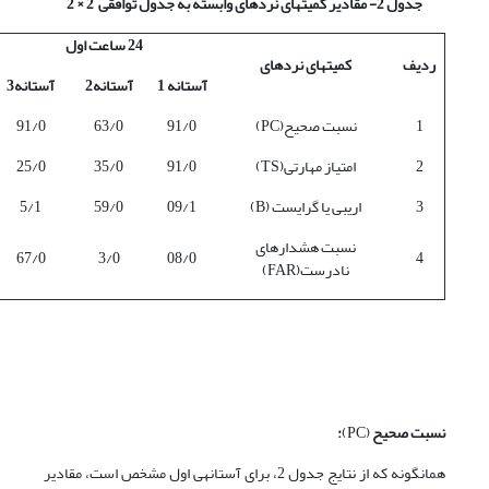
جدول 2- مقادیر کمیت­های نرده­ای وابسته به جدول توافقی 2 × 2
24 ساعت اول
ردیف
کمیت­های نرده­ای
آستانه 1
آستانه2
آستانه3
1
نسبت صحیح(PC)
91/0
63/0
91/0
2
امتیاز مهارتی(TS)
91/0
35/0
25/0
3
اریبی یا گرایست (B)
09/1
59/0
5/1
نسبت هشدارهای
67/0
3/0
08/0
4
نادرست(FAR)
نسبت صحیح
(PC)
:
همانگونه که از نتایج جدول 2، برای آستانه­ی اول مشخص است، مقادیر