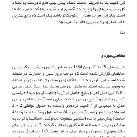
این کمیت بنا به تعریف، نسبت تعداد پیش بینی های نادرست به تعداد
کل پیش‌بینی‌های وقوع پدیده (کسری از پیش‌بینی‌ها که تحقق نیافته)
است. بنابراین هر چه مقدار آن کوچک‌تر باشد بهتر است که برای بهترین
حالت صفر و برای بدترین حالت یک می‌شود:
(4)
مطالعه­ی موردی
در روزهای 19 تا 21 بهمن 1384 در منطقه­ی کارون بارش سنگین و بی
سابقه­ای گزارش شده است که موجب بروز سیل و خسارت در منطقه
شده است. این بارش به علت حاکم بودن سامانه­ای همدیدی در منطقه
به وقوع پیوسته است. به منظور بررسی صحت مدل پیش بینی عددی
WRF، این مدل اجرا و نتایج حاصل از آن با واقعیت از دو دیدگاه راستی
آزمایی چشمی و آماری بررسی شدند. برای راستی­آزمایی نتایج خروجی
مدل با دیدبانی از 4 کمیت­ نرده­ای وابسته به جدول توافقی
2 × 2
استفاده نمودیم. راستی آزمایی برای 24 ساعت اول و 24 ساعت دوم (48
ساعت) پیش بینی با سه آستانه­ی متفاوت انجام شد. آستانه­ها با توجه به
میانگین بارش متوسط منطقه کارون انتخاب گردید. آستانه­ی اول برای
حالت وقوع یا عدم وقوع پیش بینی بارش مقدار 1/0 انتخاب گردید. به