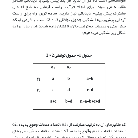
هواشناسی است که در آن نتایج فرآیند پیش بینی با دیدبانی متناظر
مقایسه می شود. برای انجام فرآیند راست آزمایی به تابع احتمال
مشترک پیش بینی- دیدبانی نیاز داریم. ساده ترین راه برای راست
آزمایی پیش‌بینی‌ها تشکیل جدول توافقی (2 × 2) است. با فرض اینکه
پیش بینی و دیدبانی به ترتیب با y و o نشان داده شوند، این جدول را به
شکل زیر تشکیل می دهیم:
جدول 1- جدول توافقی
2 × 2
o
o
1
2
y
a
b
a+b
1
y
c
d
c+d
2
a+c
b+d
n=a+b+c+d
که متغیرهای آن به ترتیب عبارتند از : o1 : تعداد دفعات وقوع پدیده، o2
: تعداد دفعات عدم وقوع پدیده، y1 : تعداد دفعات پیش بینی های
پدیده، y2 : تعداد دفعاتی که پدیده پیش بینی نشده، a : تعداد دفعاتی