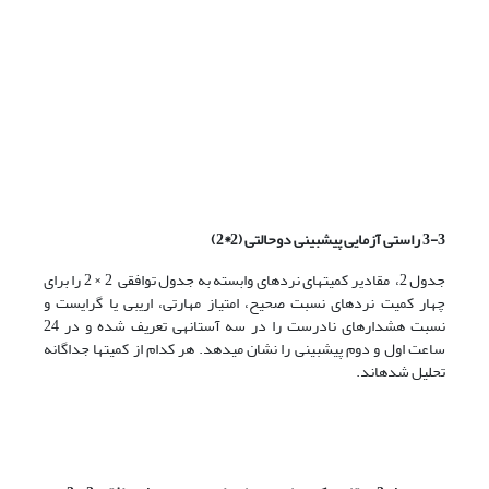
3-3 راستی آزمایی پیش­بینی دوحالتی (2*2)
جدول 2، مقادیر کمیت­های نرده­ای وابسته به جدول توافقی 2 × 2 را برای
چهار کمیت نرده­ای نسبت صحیح، امتیاز مهارتی، اریبی یا گرایست و
نسبت هشدارهای نادرست را در سه آستانه­ی تعریف شده و در 24
ساعت اول و دوم پیش­بینی را نشان می­دهد. هر کدام از کمیت­ها جداگانه
تحلیل شده­اند.