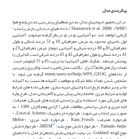
پیکربندی مدل
در این تحقیق خروجی­های مدل عددی منطقه­ای پیش بینی عددی وضع هوا
(WRF)، (Skamarock et al., 2008) با داده­های دیدبانی بارش راستی­­
آزمایی خواهد شد. دو آشیانه­ی تو در تو در نظر گرفته می­شوند. آشیانه­ی
اول ناحیه­ای محدود به عرض جغرافیائی 10 و 51 درجه شمالی و طول
جغرافیائی 20 و 80 درجه شرقی و آشیانه­ی دوم از عرض جغرافیائی 23 و
41 درجه شمالی و طول جغرافیائی 42 و 65 درجه شرقی است که ایران را
پوشش می­دهد. تفکیک افقی آشیانه­ها به ترتیب 45 و 15 کیلومتر است.
تعداد تراز های قائم27 تراز ، نگاشت مدل لامبرت است وکاربری زمین نیز
از داده‌‎های mmm/users/wrfhelp/WPS_GEOG گرفته می شود. با
مشخص شدن تعداد نقاط شبکه و موقعیت آشیانه ها نسبت به آشیانه
مادر و نیز تنظیم تاریخ ابتدا و انتهای شبیه سازی، معرفی داده های شرایط
اولیه و شرایط مرزی، فاصله زمانی پیش بینی و گام زمانی مدل، طرح واره
های فیزیکی مورد استفاده برای پراسنجی فرایندهای فیزیکی، همرفت،
لایه مرزی و تابش براساس مطالعات قبلی ( آزادی وهمکاران، 1389 ) به
صورت زیر انتخاب می شوند: طرحواره خردفیزیک: Lin et al. Scheme، -
طرحواره همرفت: Kain_Fritsch ، طرحواره لایه مرزی: Mellor-
[4]
Yamada-Janjic ، - طرحواره تابش موج بلند: RRTM
، - طرحواره تابش
موج کوتاه: Goddard . در نهایت خروجی بارش تجمعی از مدل با داده­های