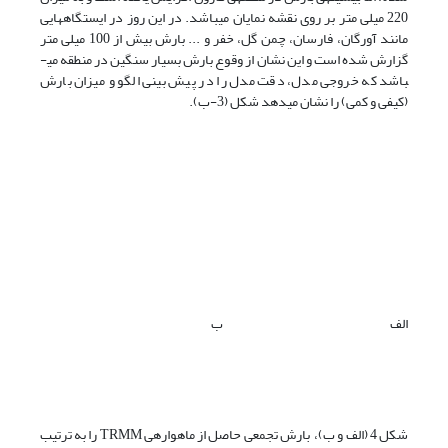
220 میلی متر بر روی نقشه نمایان می­باشد. در این روز در ایستگاه­هایی
مانند آورگان، فارسان، چمن گل، خفر و ... بارش بیش از 100 میلی متر
گزارش شده است و این نشان از وقوع بارش بسیار سنگین در منطقه می­
باشد که خروجی مدل، دقت مدل را در پیش بینی الگو و میزان بارش
(کیفی و کمی) را نشان می­دهد شکل (3-ب).
الف
ب
شکل 4 (الف و ب)، بارش تجمعی حاصل از ماهواره­ی TRMM را به ترتیب