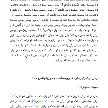
که پدیده اتفاق افتد و وقوع آن پیش بینی شده باشد، b : تعداد دفعاتی
که پدیده اتفاق نیفتد ولی وقوع آن پیش بینی شده باشد، c : تعداد
دفعاتی که پدیده اتفاق افتد ولی وقوع آن پیش بینی نشده باشد، d :
تعداد دفعاتی که پدیده اتفاق نیفتد و وقوع آن نیز پیش بینی نشده
باشد. بدیهی است که برای یک پیش بینی خوب باید مقادیر a و d بزرگ و
b و c کوچک باشند. هر چند جدول توافقی2 × 2 ساده ترین نوع پیش
بینی را مشخص می کند ولی برای سنجش دقیق این نوع پیش بینی با این
جدول به حداقل 3 کمیت عددی (برابر با بعد مساله) نیاز است؛ به بیان
دیگر عملکرد پیش‌بینی را که در این جدول نهفته است، تنها با یک عدد
نمی توان به طور کامل مشخص کرد. کمیت های نرده ای متعددی برای
سنجش عملکرد پیش بینی با استفاده از این جدول ابداع شده‌اند که
بسته به کاربرد اسامی مختلفی دارند.
برخی از کمیت­های نرده­ای وابسته به جدول توافقی 2 × 2
نسبت صحیح
(PC)
:
یکی از شهودی ترین کمیت های نرده ای وابسته به جدول توافقی2 × 2
برای سنجش دقت پیش بینی ها «نسبت صحیح
[5]
» است که از نظر
مفهومی نیز درک آن بسیار آسان است و برابر نسبت مجموع پیش بینی