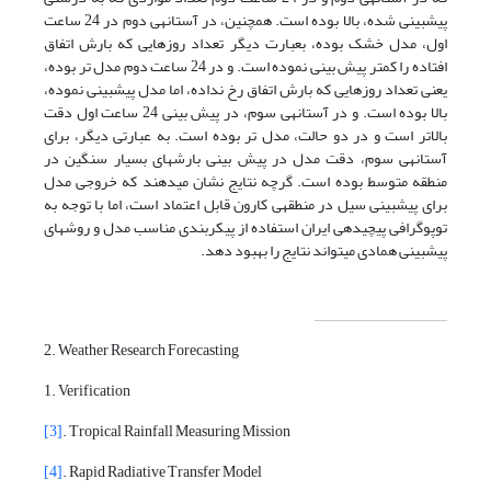
پیش­بینی شده، بالا بوده است. همچنین، در آستانه­ی دوم در 24 ساعت
اول، مدل خشک بوده، بعبارت دیگر تعداد روزهایی که بارش اتفاق
افتاده را کمتر پیش بینی نموده است. و در 24 ساعت دوم مدل تر بوده،
یعنی تعداد روزهایی که بارش اتفاق رخ نداده، اما مدل پیش­بینی نموده،
بالا بوده است. و در آستانه­ی سوم، در پیش بینی 24 ساعت اول دقت
بالاتر است و در دو حالت، مدل تر بوده است. به عبارتی دیگر، برای
آستانه­ی سوم، دقت مدل در پیش بینی بارش­های بسیار سنگین در
منطقه متوسط بوده است. گرچه نتایج نشان می­دهند که خروجی مدل
برای پیش­بینی سیل در منطقه­ی کارون قابل اعتماد است، اما با توجه به
توپوگرافی پیچیده­ی ایران استفاده از پیکربندی مناسب مدل و روش­های
پیش­بینی همادی می­تواند نتایج را بهبود دهد.
2. Weather Research Forecasting
1. Verification
[3]
. Tropical Rainfall Measuring Mission
[4]
. Rapid Radiative Transfer Model