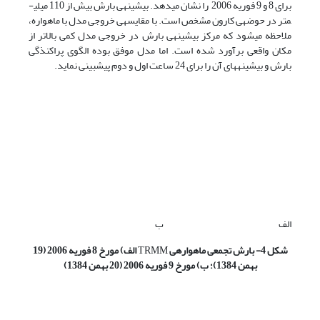
برای 8 و 9 فوریه 2006 را نشان می­دهد. بیشینه­ی بارش بیش از 110 میلی­
متر در حوضه­ی کارون مشخص است. با مقایسه­ی خروجی مدل با ماهواره،
ملاحظه می­شود که مرکز بیشینه­ی بارش در خروجی مدل کمی بالاتر از
مکان واقعی برآورد شده است. اما مدل موفق بوده الگوی پراکنذگی
بارش و بیشینه­های آن را برای 24 ساعت اول و دوم پیش­بینی نماید.
الف
ب
شکل 4- بارش تجمعی ماهواره­ی
TRMM
الف) مورخ 8 فوریه 2006 (19
بهمن 1384)؛ ب) مورخ 9 فوریه 2006 (20 بهمن 1384)