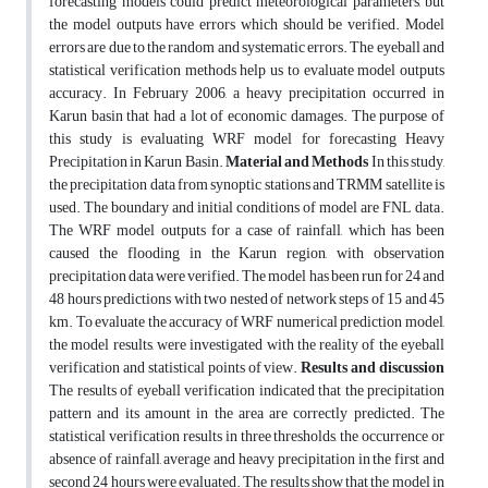
forecasting models could predict meteorological parameters, but
the model outputs have errors which should be verified. Model
errors are due to the random and systematic errors. The eyeball and
statistical verification methods help us to evaluate model outputs
accuracy. In February 2006, a heavy precipitation occurred in
Karun basin that had a lot of economic damages. The purpose of
this study is evaluating WRF model for forecasting Heavy
Precipitation in Karun Basin.
Material and Methods
In this study,
the precipitation data from synoptic stations and TRMM satellite is
used. The boundary and initial conditions of model are FNL data.
The WRF model outputs for a case of rainfall, which has been
caused the flooding in the Karun region, with observation
precipitation data were verified. The model has been run for 24 and
48 hours predictions with two nested of network steps of 15 and 45
km. To evaluate the accuracy of WRF numerical prediction model,
the model results, were investigated with the reality of the eyeball
verification and statistical points of view.
Results and discussion
The results of eyeball verification indicated that the precipitation
pattern and its amount in the area are correctly predicted. The
statistical verification results in three thresholds, the occurrence or
absence of rainfall, average and heavy precipitation in the first and
second 24 hours were evaluated. The results show that the model in