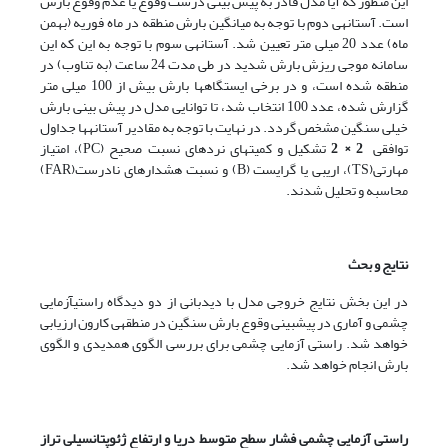
این منظور که آیا مدل قادر به پیش بینی درست وقوع یا عدم وقوع بارش
است. آستانه­ی دوم با توجه به میانگین بارش منطقه در ماه فوریه (بهمن
ماه) عدد 20 میلی متر تعیین شد. آستانه­ی سوم با توجه به این که این
سامانه موجی ریزش بارش شدید در طی مدت 24 ساعت (به تناوب) در
منطقه شده است، و در برخی ایستگاه­ها بارش بیش از 100 میلی متر
گزارش شده، عدد 100 انتخاب شد، تا توانایی مدل در پیش بینی بارش
خیلی سنگین مشخص گردد. در نهایت با توجه به مقادیر آستانه­ها جداول
توافقی
2 × 2
تشکیل و کمیت­های نرده­ای نسبت صحیح (PC)، امتیاز
مهارتی(TS)، اریبی یا گرایست (B) و نسبت هشدارهای نادرست(FAR)
محاسبه و تحلیل شدند.
نتایج و بحث
در این بخش نتایج خروجی مدل با دیدبانی از دو دیدگاه راستی­آزمایی
چشمی و آماری در پیش­بینی وقوع بارش سنگین در منطقه­ی کارون ارزیابی
خواهد شد. راستی آزمایی چشمی برای بررسی الگوی همدیدی و الگوی
بارش انجام خواهد شد.
راستی آزمایی چشمی فشار سطح متوسط دریا و ارتفاع ژئوپتانسیلی تراز