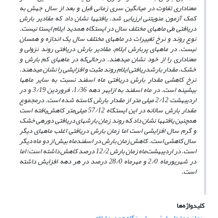
معناداری تفاوت در میانگین سری زمانی قبل و بعد از سال جهش به
کمک آزمون من­ویتنی ارزیابی شد. یافته­ها نشان داد که مقادیر بارش
دریافتی طی ماههای مختلف سال در ایستگاه همدید ایلام ایستا نیست.
نوع روند و نرخ تغییرات در ماههای مختلف سال یک اندازه و همسان
نیست. در ماههای پربارش ایلام، مقادیر بارش دریافتی روند نزولی و
معناداری را از خود نشان می­دهند. درحالی‌که در ماههای کم بارش و
خشک، مقدار بارش
دریافتی ایلام روند مثبت و افزایشی را نشان می­دهند.
نرخ کاهشی مقدار بارش دریافتی ماه اسفند
نسبت به سایر ماهها
بیشینه است. در ماه اسفند به ازایهر دهه 1/36، فروردین 3/19 و در
اردیبهشت 2/12 میلی متر از مقدار بارش کاسته شده است. درمجموع
مقدار بارش سالانه در این ایستگاه 57/12 میلی‌متر کاهش‌یافته است
همچنین یافته­ها نشان داد که روند زمان بارش­های دریافتی دوره­ی خشک
و گرم سال افزایشی است اما زمان بارش دریافتی اغلب ماههای دیگر
سال کاهشی است. کاهش زمان بارش در اسفندماه بیش از دو ماه دیگر
است. در اردیبهشت‌ماه زمان بارش 12/2 درصد کاهش داشته است؛ اما
در شهریورماه 2/0 و مهرماه 28/0 درصد در هر دهه افزایش داشته
است.
کلیدواژه‌ها
زمان و مقدار بارش
ایستگاه همدید ایلام