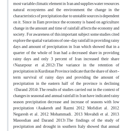
most variable climatic element in Iran and supplies water resources,
natural ecosystems and the environment, the change in the
characteristics of precipitation due to unstable sources is dependent
on it. Since in Ilam province, the economy is based on agriculture,
change in the amount and time of rainfall affects the economy and
society. For awareness of this important subject some studies cited
explore the spatial variations of one-day rainfall in providing rainy
days and amount of precipitation in Iran which showed that in a
quarter of the whole of Iran had a decreased share in providing
rainy days and only 3 percent of Iran increased their share
(Nazarpour et al.,2012).The variance in the retention of
precipitation in Kurdistan Province indicate that the share of short-
term survival of rainy days and providing the amount of
precipitation in the eastern half of the province is declining
(Darand, 2014).The results of studies carried out in the context of
changes in seasonal and annual rainfall in Iran have indicated rainy
season precipitation decrease and increase of seasons with low
precipitation (Asakereh and Razmi, 2012, Mofidi,et al., 2012,
Negaresh et al., 2012, Mohammadi., 2013, Movahdi et al., 2013,
Masoodian and Darand, 2013).The findings of the study of
precipitation and drought in southern Italy showed that annual