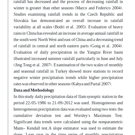
rainfall has decreased and the process of decreasing rainfall in
winter is greater than other seasons (Marco and Federico, 2004).
Studies examining rainfall trends in the Czech Republic and
Slovakia has demonstrated an overall increase in rainfall
variability at all scales (Bodri et al., 2005). Evaluation of heavy
rains in China has revealed an increase in average annual rainfall in
the south west, North West and east of China and a decreasing trend
of rainfall in central and north eastern parts (Gong et al., 2004).
Evaluation of daily precipitation in the Yangtze River basin
illustrated increased summer rainfall, particularly in June and July
(Jing Tong et al., 2007). Examination of the two scales of monthly
and seasonal rainfall in Turkey showed more stations to record
negative winter precipitation trends while higher precipitation
rates was observed in other seasons (Kahya and Partal, 2007).
Data and Methodology
In this study, daily precipitation data of Ilam synoptic station in the
period 22/05/1986 to 21/09/2012 was used. Homogeneous and
heterogeneous precipitation data was evaluated using two tests: the
cumulative deviation test and Worsley's Maximum Test.
Significant data trends were calculated using the nonparametric
Mann- Kendall test.A slope estimator was used to estimate the
slope. Leap year in the time series of monthly precipitation