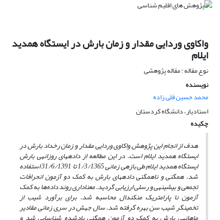
واکاوی وردایی مقدار و زمان بارش در ایستگاه همدید
ایلام
نوع مقاله : مقاله پژوهشی
نویسنده
محمد حسین قلی زاده
استادیار، دانشگاه کردستان
چکیده
هدف از انجام این پژوهش واکاوی وردایی مقدار و زمان رخداد بارش در
ایستگاه همدید ایلام است.
در این مطالعه از داده­های روزانه­ی بارش
ایستگاه همدید ایلام طی بازه­ی زمانی 1/3/1365 تا 31/6/1391 استفاده
شد
. همگنی و ناهمگنی داده­های بارش به کمک دو آزمون انحرافات
تجمعی و بیشینه­ی و رسلی ارزیابی گردید. معناداری روند داده‌ها به کمک
آزمون نا پارامتریک من­کندال محاسبه شد. برای برآورد شیب از
تخمینگر شیب سن بهره گرفته شد. سال جهش در سری زمانی مقادیر
ماهانه­ی بارش به کمک دو آزمون همگنی یادشده شناسایی شد و