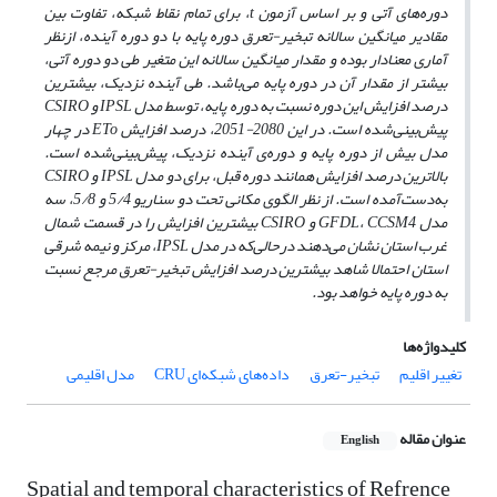
دوره‌های آتی و بر اساس آزمون
t
، برای تمام نقاط شبکه، تفاوت بین
مقادیر میانگین سالانه تبخیر-تعرق دوره پایه با دو دوره آینده، ازنظر
آماری معنادار بوده و مقدار میانگین سالانه این متغیر طی دو دوره آتی،
بیشتر از مقدار آن در دوره پایه می‌باشد. طی آینده نزدیک، بیشترین
درصد افزایش این دوره نسبت به دوره پایه، توسط مدل
IPSL
و
CSIRO
پیش‌بینی‌شده است. در این 2080-2051، درصد افزایش
ETo
در چهار
مدل بیش از دوره پایه و دوره‌ی آینده نزدیک، پیش‌بینی‌شده است.
بالاترین درصد افزایش همانند دوره قبل، برای دو مدل
IPSL
و
CSIRO
به‌دست‌آمده است. از نظر الگوی مکانی تحت دو سناریو 5/4 و 5/8، سه
مدل
CCSM4
،
GFDL
و
CSIRO
بیشترین افزایش را در قسمت شمال
غرب استان نشان می‌دهند درحالی‌که در مدل
IPSL
، مرکز و نیمه شرقی
استان احتمالا شاهد بیشترین درصد افزایش تبخیر-تعرق مرجع نسبت
به دوره پایه خواهد بود.
کلیدواژه‌ها
تغییر اقلیم
تبخیر-تعرق
داده‌های شبکه‌ای CRU
مدل اقلیمی
عنوان مقاله
English
Spatial and temporal characteristics of Refrence