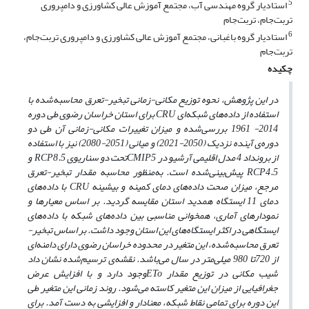
5
استادیار گروه مهندسی آب، مجتمع آموزش عالی کشاورزی و دامپروری
تربت‌جام، تربت‌جام
6
استادیار گروه باغبانی، مجتمع آموزش عالی کشاورزی و دامپروری تربت‌جام،
تربت‌جام
چکیده
در این پژوهش، نحوه توزیع مکانی-زمانی
تبخیر-تعرق محاسبه‌شده با
استفاده از داده‌های شبکه‌ای
CRU
برای استان خراسان رضوی طی دوره
2014- 1961 بررسی‌شده و میزان تغییرات مکانی-زمانی آن طی دو
دوره‌ی آینده نزدیک (2050-2021) و میانی (2051-2080) نیز با استفاده
از برونداد 4 مدل اقلیمی آرشیو در
CMIP5
تحت دو سناریوی
RCP8.5
و
RCP4.5
پیش‌بینی‌شده است. به‌منظور محاسبه مقدار تبخیر-تعرق
مرجع، میزان صحت داده‌های دمای کمینه و بیشینه
CRU
با داده‌های
دمای 11 ایستگاه همدید استان مقایسه گردید. بر اساس معیارها و
نمودارهای آماری، همخوانی مناسبی بین داده‌های شبکه با داده‌های
ایستگاهی در اکثر ایستگاه‌های این استان وجود داشت. بر اساس تبخیر-
تعرق محاسبه‌شده، این متغیر در محدوده خراسان رضوی دارای دامنه‌ای
از 720تا 980 میلی‌متر در سال می‌باشد. نقشه‌ی ترسیم‌شده نشان داد
شیب مکانی در توزیع مقدار
ETo
وجود دارد و با افزایش عرض
جغرافیایی از میزان این متغیر کاسته می‌شود. روند زمانی این متغیر طی
این دوره برای تمامی نقاط شبکه، معنادار و افزایشی به دست آمد.
برای