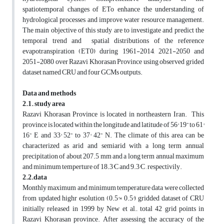
spatiotemporal changes of ETo enhance the understanding of
hydrological processes and improve water resource management.
The main objective of this study are to investigate and predict the
temporal trend and spatial distributions of the reference
evapotranspiration (ET0) during 1961-2014, 2021-2050 and
2051-2080 over Razavi Khorasan Province using observed grided
dataset named CRU and four GCMs outputs.
Data and methods
2.1. study area
Razavi Khorasan Province is located in northeastern Iran. This
province is located within the longitude and latitude of 56° 19” to 61°
16” E and 33° 52” to 37° 42” N. The climate of this area can be
characterized as arid and semiarid with a long term annual
precipitation of about 207.5 mm and a long term annual maximum
and minimum temperture of 18.3°C and 9.3°C , respectivily.
2.2.data
Monthly maximum and minimum temperature data were collected
from updated highr esolution (0.5°× 0.5°) gridded dataset of CRU
initially released in 1999 by New et al., total 42 grid points in
Razavi Khorasan province. After assessing the accuracy of the