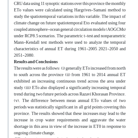
CRU data using 11 synoptic stations over this province, the monthly
ETo values were calculated using Hargrives-Samani method to
study the spatiotemporal variations in this variable. The impact of
climate change on future spatiotemporal Eto, evaluated using four
coupled atmosphere-ocean general circulation models (AOGCMs)
under RCP8.5 scenarios. The parametric t-test and nonparametric
Mann-Kendall test methods were used to analyze the temporal
characteristics of annual ET during 1961-2005, 2021-2050 and
2051-2080.
Results and Conclusions
The results were as follows: (i) generally, ETo increased from north
to south across the province (ii) from 1961 to 2014, annual ET
exhibited an increasing continuous trend across the area under
study (iii) ETo also displayed a significantly increasing temporal
trend during two future periods across Razavi Khorasan Province.
(v). The difference between mean annual ETo values of two
periods was statistically significant in all grid points covering this
province. The results showed that these increases may lead to the
increase in crop water requirements and aggravate the water
shortage in this area in view of the increase in ET0 in response to
ongoing climate change.