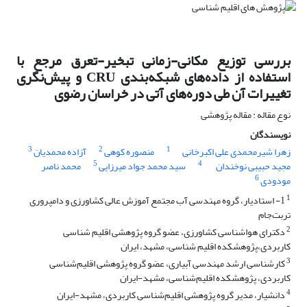
بررسی توزیع مکانی-زمانی تبخیر-تعرق مرجع با
استفاده از داده‌های شبکه‌بندی CRU و پیش‌نگری
تغییرات آن طی دوره‌های آتی در خراسان رضوی
نوع مقاله : مقاله پژوهشی
نویسندگان
3
2
1
زهرا شیرمحمدی علی اکبرخانی
منصوره کوهی
آزاده محمدیان
5
4
مجید حبیبی نوخندان
سید محمد جواد میرزایی
محمد ناصر
6
مودودی
1
1- استادیار، گروه مهندسی آب مجتمع آموزش عالی کشاورزی و دامپروری
تربت‌جام
2
دکترای هواشناسی کشاورزی، عضو گروه پژوهشی اقلیم شناسی
کاربردی،پژوهشکده اقلیم شناسی، مشهد، ایران
3
کارشناسی ارشد مهندسی آبیاری، عضو گروه پژوهشی اقلیم‌شناسی
کاربردی، پژوهشکده اقلیم‌شناسی، مشهد-ایران
4
دانشیار، مدیر گروه پژوهشی اقلیم‌شناسی کاربردی، مشهد-ایران