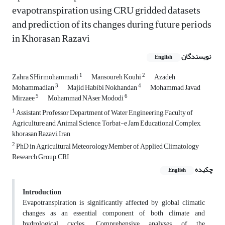
evapotranspiration using CRU gridded datasets
and prediction of its changes during future periods
in Khorasan Razavi
نویسندگان
English
1
2
Zahra SHirmohammadi
Mansoureh Kouhi
Azadeh
3
4
Mohammadian
Majid Habibi Nokhandan
Mohammad Javad
5
6
Mirzaee
Mohammad NAser Mododi
1
Assistant Professor Department of Water Engineering, Faculty of
Agriculture and Animal Science, Torbat-e Jam Educational Complex,
khorasan Razavi, Iran
2
PhD in Agricultural Meteorology,Member of Applied Climatology
Research Group, CRI
چکیده
English
Introduction
Evapotranspiration is significantly affected by global climatic
changes as an essential component of both climate and
hydrological cycles. Comprehensive analyses of the