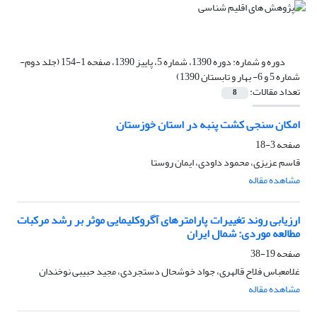
دوره و شماره:
دوره 1390، شماره 5، پاییز 1390، صفحه 1-154 (جلد دوم-
شماره 5 و 6- بهار و تابستان 1390)
تعداد مقالات:
8
امکان سنجی کشت پنبه در استان خوزستان
صفحه
3-18
قاسم عزیزی، محمود داودی، ایمان روستا
مشاهده مقاله
ارزیابی روند تغییرات پارامترهای آگروکلیمایی موثر بر رشد مرکبات
مطالعه موردی: شمال ایران
صفحه
19-38
غلامعباس فلاح قالهری، جواد خوشحال دستجردی، مجید حبیبی نوخندان
مشاهده مقاله