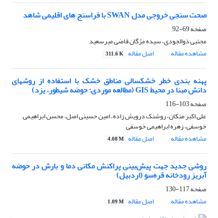
صحت سنجی خروجی مدل SWAN با فراسنج های اقلیمی شاهد
صفحه
69-92
مجتبی ذوالجودی، سیده مژگان قاضی میرسعید
مشاهده مقاله
اصل مقاله
311.6 K
پهنه بندی خطر خشکسالی مناطق خشک با استفاده از روشهای
دانش مبنا در محیط GIS (مطالعه موردی: حوضه شیطور، یزد)
صفحه
103-116
علی اکبر متکان، روشنک درویش زاده، امین حسینی اصل، محسن ابراهیمی
خوسفی، زهره ابراهیمی خوسفی
مشاهده مقاله
اصل مقاله
4.08 M
روشی جدید جهت پیش‌بینی پراکنش مکانی دما و بارش در حوضه
آبریز رودخانه قره‌سو (اردبیل)
صفحه
117-130
مشاهده مقاله
اصل مقاله
1.09 M