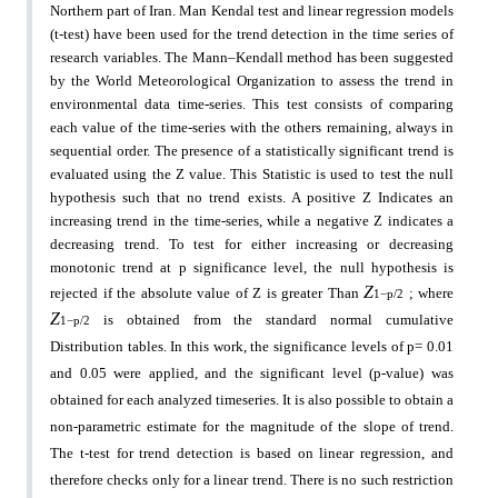
Northern part of Iran. Man Kendal test and
linear regression models
(t-test) have been used for the trend detection in the time series of
research variables.
The Mann–Kendall method has been suggested
by the World Meteorological Organization to assess the trend
in
environmental data time-series. This test consists of comparing
each value of the time-series with the
others remaining, always in
sequential order. The presence of a statistically significant trend is
evaluated
using the Z value. This Statistic is used to test the null
hypothesis such that no trend exists. A positive Z
Indicates an
increasing trend in the time-series, while a negative Z indicates a
decreasing trend. To test for
either increasing or decreasing
monotonic trend at p significance level, the null hypothesis is
Z
rejected if the
absolute value of Z is greater Than
; where
1
−
p/2
Z
is obtained from the standard normal cumulative
1
−
p/2
Distribution tables. In this work, the significance levels of p= 0.01
and 0.05 were applied, and the significant
level (p-value) was
obtained for each analyzed timeseries. It is also possible to obtain a
non-parametric
estimate for the magnitude of the slope of trend.
The t-test for trend detection is based on linear regression,
and
therefore checks only for a linear trend. There is no such restriction