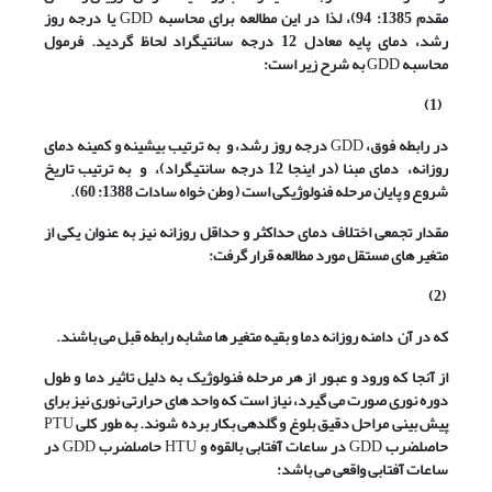
مقدم 1385: 94)، لذا در این مطالعه برای محاسبه
GDD
یا درجه روز
رشد، دمای پایه معادل 12 درجه سانتیگراد لحاظ گردید. فرمول
محاسبه
GDD
به شرح زیر است:
(1)
در رابطه فوق،
GDD
درجه روز رشد،
و
به ترتیب بیشینه و کمینه دمای
روزانه،
دمای مبنا (در اینجا 12 درجه سانتیگراد)،
و
به ترتیب تاریخ
شروع و پایان مرحله فنولوژیکی است ( وطن خواه سادات 1388: 60).
مقدار تجمعی اختلاف دمای حداکثر و حداقل روزانه نیز به عنوان یکی از
متغیر های مستقل مورد مطالعه قرار گرفت:
)
2
(
که در آن
دامنه روزانه دما و بقیه متغیر ها مشابه رابطه قبل می باشند.
از آنجا که ورود و عبور از هر مرحله فنولوژیک به دلیل تاثیر دما و طول
دوره نوری صورت می گیرد، نیاز است که واحد های حرارتی نوری نیز برای
پیش بینی مراحل دقیق بلوغ و گلدهی بکار برده شوند. به طور کلی
PTU
حاصلضرب
GDD
در ساعات آفتابی بالقوه و
HTU
حاصلضرب
GDD
در
ساعات آفتابی واقعی می باشد: