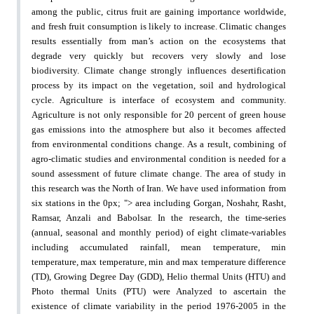
among the public,
citrus fruit are gaining importance worldwide,
and fresh fruit consumption is likely to increase.
Climatic changes
results essentially from man’s action on the ecosystems that
degrade very quickly but
recovers very slowly and lose
biodiversity.
Climate change strongly influences desertification
process by its impact on the vegetation, soil and
hydrological
cycle. Agriculture is interface of ecosystem and community.
Agriculture is not only responsible
for 20 percent of green house
gas emissions into the atmosphere but also it becomes affected
from
environmental conditions change. As a result, combining of
agro-climatic studies and environmental
condition is needed for a
sound assessment of future climate change.
The area of study in
this research was the North of Iran. We have used information from
six stations in the 0px; ">
area including Gorgan, Noshahr, Rasht,
Ramsar, Anzali and Babolsar. In the research, the time-series
(annual, seasonal and monthly period) of eight climate-variables
including accumulated rainfall, mean
temperature, min
temperature, max temperature, min and max temperature difference
(TD), Growing Degree
Day (GDD), Helio thermal Units (HTU) and
Photo thermal Units (PTU) were Analyzed to ascertain the
existence of climate variability in the period 1976-2005 in the