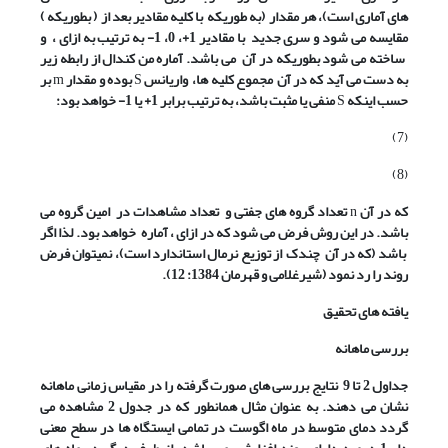
های آماری است)، هر مقدار
(به طوریکه
با کلیه مقادیر بعد از
( بطوریکه
)
مقایسه می شود و سری جدید
با مقادیر 1+، 0، 1- به ترتیب به ازای
،
و
ساخته می شود بطوریکه در آن
می باشد. آماره من کندال
از رابطه زیر
به دست می آید که در آن
مجموع کلیه
ها،
واریانس
S
بوده و مقدار
m
بر
حسب اینکه
S
منفی یا مثبت باشد، به ترتیب برابر 1+ یا 1- خواهد بود:
(7)
(8)
که در آن
n
تعداد گروه های جفتی و
تعداد مشاهدات در
امین گروه می
باشد. در این روش فرض می شود که در ازای
، آماره
خواهد بود. لذا اگر
باشد (که در آن
چندک
از توزیع نرمال استاندارد است)، نمیتوان فرض
روند را رد نمود (شیرغلامی و قهرمان 1384: 12).
یافته های تحقیق
بررسی ماهانه
جداول 2 تا 9 نتایج بررسی های صورت گرفته را در مقیاس زمانی ماهانه
نشان می دهند. به عنوان مثال همانطور که در جدول 2 مشاهده می
گردد دمای متوسط در ماه اگوست در تمامی ایستگاه ها در سطح معنی