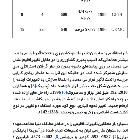
5/7×4/4
8
4
600
1988
GFDL
درجه
UKMO
1986
5/7×5 درجه
640
2/5
15
شرایط اقلیمی و بنابراین تغییر اقلیم، کشاورزی را تحت تأثیر قرار می دهد.
بیشتر مطالعاتی که آسیب پذیری کشاورزی را در مقابل تغییر اقلیم نشان
می دهند، بر روی پیامدهای بالقوه بدون در نظر گرفتن استراتژی های
سازش متمرکز شده اند، در حالیکه این اثرات به مقدار زیادی کارایی
مزرعه را تحت تأثیر قرار می دهند و احتمالاً سازش به تغییرات آینده را
نیز به همین شکل تحت تاثیر قرار خواهند داد (پیتریک
[5]
و همکاران
2010: 92). طبق نظر (بزاز و سامبروک
[6]
1996:) راه حل های ارائه شده
بر چند راهکار اصلی تاکید دارند که شامل تغییر زمان کاشت، استفاده از
ارقام جدید، تغییر نحوه آبیاری، نوع کود مورد استفاده و تغییر در نوع
کشت است (شائمی برزکی و حبیبی نوخندان 1388: 142).
بسیاری از محققین تغییرات اقلیمی را در مناطق مختلف دنیا مطالعه نموده
اند. به عنوان مثال می توان به تحقیقات انجام شده در آمریکا ( بالینگ و
برازل
[7]
1987: 593، کومیر و برویلس
[8]
2002: 573)، فیلیپین (