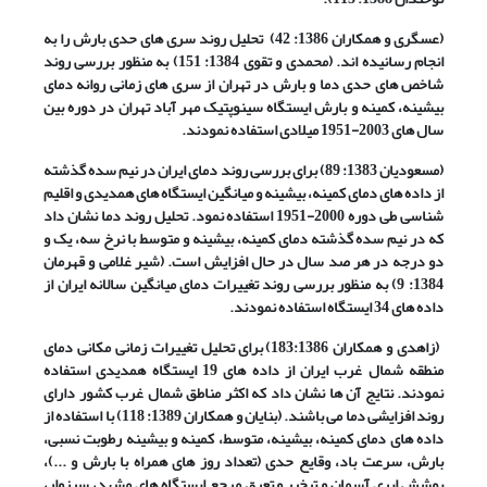
(عسگری و همکاران 1386: 42) تحلیل روند سری های حدی بارش را به
انجام رسانیده اند. (محمدی و تقوی 1384: 151) به منظور بررسی روند
شاخص های حدی دما و بارش در تهران از سری های زمانی روانه دمای
بیشینه، کمینه و بارش ایستگاه سینوپتیک مهر آباد تهران در دوره بین
سال های 2003-1951 میلادی استفاده نمودند.
(مسعودیان 1383: 89) برای بررسی روند دمای ایران در نیم سده گذشته
از داده های دمای کمینه، بیشینه و میانگین ایستگاه های همدیدی و اقلیم
شناسی طی دوره 2000-1951 استفاده نمود. تحلیل روند دما نشان داد
که در نیم سده گذشته دمای کمینه، بیشینه و متوسط با نرخ سه، یک و
دو درجه در هر صد سال در حال افزایش است. (شیر غلامی و قهرمان
1384: 9) به منظور بررسی روند تغییرات دمای میانگین سالانه ایران از
داده های 34 ایستگاه استفاده نمودند.
(زاهدی و همکاران 183:1386) برای تحلیل تغییرات زمانی مکانی دمای
منطقه شمال غرب ایران از داده های 19 ایستگاه همدیدی استفاده
نمودند. نتایج آن ها نشان داد که اکثر مناطق شمال غرب کشور دارای
روند افزایشی دما می باشند. (بنایان و همکاران 1389: 118) با استفاده از
داده های دمای کمینه، بیشینه، متوسط، کمینه و بیشینه رطوبت نسبی،
بارش، سرعت باد، وقایع حدی (تعداد روز های همراه با بارش و ...)،
پوشش ابری آسمان و تبخیر و تعرق مرجع ایستگاه های مشهد، سبزوار،