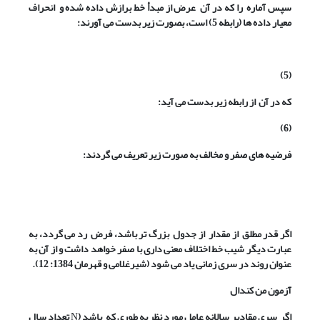
سپس آماره
را که در آن
عرض از مبدأ خط برازش داده شده و
انحراف
معیار داده ها (رابطه 5) است، بصورت زیر بدست می آورند:
(5)
که در آن
از رابطه زیر بدست می آید:
(6)
فرضیه های صفر و مخالف به صورت زیر تعریف می گردند:
اگر قدر مطلق
از مقدار
از جدول
بزرگ تر باشد، فرض
رد می گردد، به
عبارت دیگر شیب خط اختلاف معنی داری با صفر خواهد داشت و از آن به
عنوان روند در سری زمانی یاد می شود (شیرغلامی و قهرمان 1384: 12).
آزمون من کندال
اگر
سری مقادیر سالانه عامل مورد نظر به طوری که
باشد (
N
تعداد سال