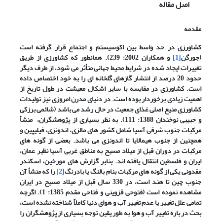
اصل مقاله
مقدمه
کشاورزی در حد واسط بین اکوسیستم و اجتماع قرار گرفته است
(جورگن
[1]
و همکاران 2002: 239). همانطور که کشاورزی از طریق
تغییرات ایجاد شده در شرایط محیط جهانی متأثر می شود، از طرف دیگر
حدود 20 درصد از انتشار گازهای گلخانه ای را به خود اختصاص داده
است. کشاورزی در مقایسه با سایر اشکال معیشت در طول تاریخ از
اهمیت زیادی برخوردار بوده است. در دنیای مدرن امروزی نیز تولیدات
کشاورزی منیع اصلی غذای جمعیت در حال رشد می باشد (شائمی برزکی
و حبیبی نوخندان 1388: 111). به نظر بسیاری از پژوهشگران، منشأ
مرکبات جنوب شرقی آسیا شامل کشور های مالزی، اندونزی، فیلیپین و
همچنین از جنوب هیمالایا تا اندونزی می باشد. بعضی از گونه های
مرکبات در دوران قبل از میلاد مسیح به مناطق غربی آسیا نظیر عمان،
ایران و فلسطین انتقال یافته اند. بنابر گزارش های مورخین، اسکندر
مقدونی یکی از گونه های مرکبات بنام بالنگ یا بادرنگ
[2]
را که منشأ آن
جنوب چین تا هند است، در 330 سال قبل از میلاد مسیح در ایران
مشاهده نموده است (فتوحی قزوینی و فتاحی مقدم 1385: 1). اگرچه
تمامی علل تغییر یا عدم تغییر آب و هوای دنیا کاملاً شناخته نشده است،
بحث در باره تغییر آب و هوا به طور یقین توجه بسیاری از پژوهشگران را