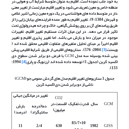
به خود جلب نموده است. اقلیم به عنوان متوسط شرایط آب و هوایی در
منطقه خاص و معین تعریف می شود و تغییر اقلیم عبارتست از تغییر معنی
دار در متوسط داده های هواشناسی در یک دوره معین زمانی (شیر غلامی
و قهرمان 1384: 9). تغییر اقلیم به طور عمده فرایندهای بیابان زایی را از
طریق پیامدهای آن بر روی پوشش گیاهی، خاک و چرخه هیدرولوژی تحت
تاثیر قرار می دهد. در این میان اثرات مستقیم تغییر اقلیم، تغییرات
موجود در میزان دما و بارش می باشد. اما تغییر پذیری اقلیم و تغییر
اقلیم اخیراً بر مبنای تحلیل متغیرهای متفاوت اقلیمی محقق شده اند (
ویسنت
[3]
2004: 576). سناریوهای اقلیمی از طریق شرایط اقلیمی پیش
بینی شده بوسیله سه مدل
GCM
با فرض دو برابر شدن سطوح دی
اکسید کربن (جدول 1) توسعه داده شده اند (رزنویگ و پاری
[4]
1994:
133).
جدول 1 سناریوهای تغییر اقلیم مدل های گردش عمومی جو (
GCM
)
ناشی از دو برابر شدن دی اکسید کربن
تغییر در میانگین جهانی
CO2
GCM
سال
قدرت تفکیک
(قسمت در
دما(درجه
بارش
میلیون)
سانتیگراد)
(درصد)
10×83/7
11
2/4
630
1982
GISS
درجه