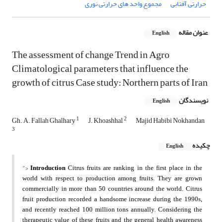
حرارتی آفتابی
مجموع واحد های حرارتی نوری
عنوان مقاله
English
The assessment of change Trend in Agro
Climatological parameters that influence the
growth of citrus Case study: Northern parts of Iran
نویسندگان
English
1
2
Gh. A. Fallah Ghalhary
J. Khoashhal
Majid Habibi Nokhandan
3
چکیده
English
">
Introduction
Citrus fruits are ranking in the first place in the
world with respect to production among fruits. They are
grown
commercially in more than 50 countries around the world.
Citrus
fruit production recorded a handsome increase during the 1990s,
and recently reached 100 million tons
annually. Considering the
therapeutic value of these fruits and the general health awareness