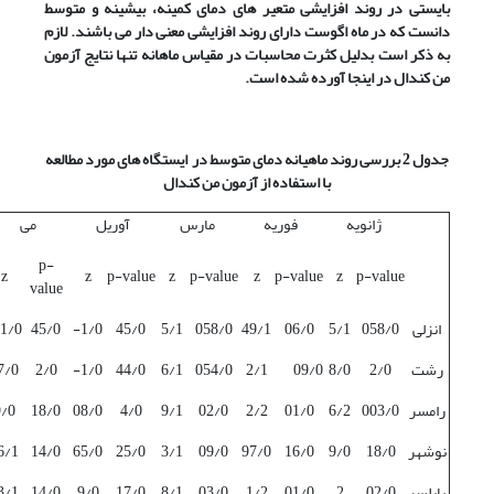
بایستی در روند افزایشی متعیر های دمای کمینه، بیشینه و متوسط
دانست که در ماه اگوست دارای روند افزایشی معنی دار می باشند. لازم
به ذکر است بدلیل کثرت محاسبات در مقیاس ماهانه تنها نتایج آزمون
من کندال در اینجا آورده شده است.
جدول 2 بررسی روند ماهیانه دمای متوسط در ایستگاه های مورد مطالعه
با استفاده از آزمون من کندال
ژانویه
فوریه
مارس
آوریل
می
p-
z
z
p-value
z
p-value
z
p-value
z
p-value
value
انزلی
058/0
5/1
06/0
49/1
058/0
5/1
45/0
1/0-
45/0
1/0
رشت
2/0
8/0
09/0
2/1
054/0
6/1
44/0
1/0-
2/0
7/0-
رامسر
003/0
6/2
01/0
2/2
02/0
9/1
4/0
08/0
18/0
9/0
نوشهر
18/0
9/0
16/0
97/0
09/0
3/1
25/0
65/0
14/0
6/1
بابلسر
02/0
2
01/0
1/2
03/0
8/1
17/0
9/0
14/0
3/1