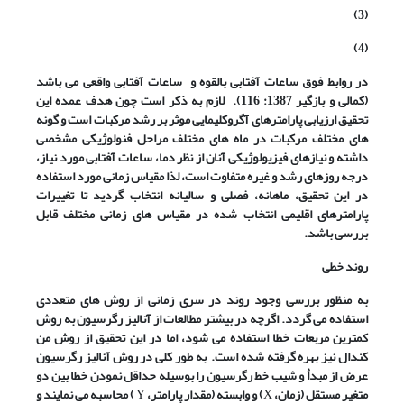
(3)
(4)
در روابط فوق
ساعات آفتابی بالقوه و
ساعات آفتابی واقعی می باشد
(کمالی و بازگیر 1387: 116). لازم به ذکر است چون هدف عمده این
تحقیق ارزیابی پارامترهای آگروکلیمایی موثر بر رشد مرکبات است و گونه
های مختلف مرکبات در ماه های مختلف مراحل فنولوژیکی مشخصی
داشته و نیازهای فیزیولوژیکی آنان از نظر دما، ساعات آفتابی مورد نیاز،
درجه روزهای رشد و غیره متفاوت است، لذا مقیاس زمانی مورد استفاده
در این تحقیق، ماهانه، فصلی و سالیانه انتخاب گردید تا تغییرات
پارامترهای اقلیمی انتخاب شده در مقیاس های زمانی مختلف قابل
بررسی باشد.
روند خطی
به منظور بررسی وجود روند در سری زمانی از روش های متعددی
استفاده می گردد. اگرچه در بیشتر مطالعات از آنالیز رگرسیون به روش
کمترین مربعات خطا استفاده می شود، اما در این تحقیق از روش من
کندال نیز بهره گرفته شده است. به طور کلی در روش آنالیز رگرسیون
عرض از مبدأ و شیب خط رگرسیون را بوسیله حداقل نمودن خطا بین دو
متغیر مستقل (زمان،
X
) و وابسته (مقدار پارامتر،
Y
) محاسبه می نمایند و