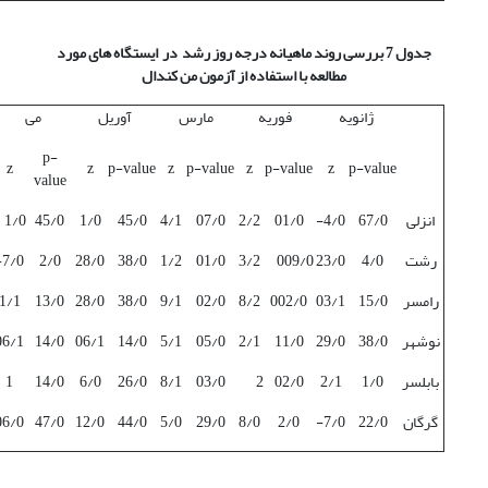
جدول 7 بررسی روند ماهیانه درجه روز رشد در ایستگاه های مورد
مطالعه با استفاده از آزمون من کندال
ژانویه
فوریه
مارس
آوریل
می
p-
z
z
p-value
z
p-value
z
p-value
z
p-value
value
انزلی
67/0
4/0-
01/0
2/2
07/0
4/1
45/0
1/0
45/0
1/0
رشت
4/0
23/0
009/0
3/2
01/0
1/2
38/0
28/0
2/0
7/0-
رامسر
15/0
03/1
002/0
8/2
02/0
9/1
38/0
28/0
13/0
1/1
نوشهر
38/0
29/0
11/0
2/1
05/0
5/1
14/0
06/1
14/0
06/1
بابلسر
1/0
2/1
02/0
2
03/0
8/1
26/0
6/0
14/0
1
گرگان
22/0
7/0-
2/0
8/0
29/0
5/0
44/0
12/0
47/0
06/0