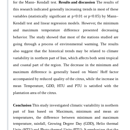
Results and discussion
for the Mann- Kendall test.
The results of
this research indicated generally increasing trends in most of these
variables (statistically
significant at p<0.01 or p<0.05) by Mann–
Kendall test and linear regression models. However, the minimum
and maximum temperature difference presented decreasing
behavior. The study showed that most of the
stations studied are
going through a process of environmental warming. The results
also suggest that the
historical trends may be related to climate
variability in northern part of Iran, which affects both semi tropical
and coastal part of the region.
The decrease in the minimum and
maximum difference is generally based on Wants' Hoff factor
accompanied
by reduced quality of the citrus, while the increase in
mean Temperature, GDD, HTU and PTU is satisfied
with the
plantation area of the citrus.
Conclusion
This study investigated climatic variability in northern
part of Iran based on Maximum, minimum and mean
air
temperatures, the difference between minimum and maximum
temperature, rainfall, Growing Degree Day
(GDD), Helio thermal
Units (HTU) and Photo thermal Units (PTU). It emphasizes that the