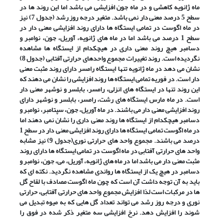
ماه ژانویه کاهشی و در ماه جون افزایشی می باشد اما این روند ها در
سطح 5 درصد معنی دار نمی باشد. متغیر درجه روز رشد (جدول 7) نیز
در ماه اگوست در تمامی ایستگاه ها دارای روند افزایشی معنی دار در
سطح 1 درصد می باشد اما در ماه های ژانویه، آوریل، جون، نوامبر و
دسامبر هیچ روند معنی داری در هیچکدام از ایستگاه ها مشاهده
نگردیده است. روند تغییرات مجموع واحدهای حرارتی آفتابی (جدول 8)
نشان می دهد در ماه ژانویه تنها ایستگاه رامسر دارای روند مثبت معنی
دار است. در فوریه تمامی ایستگاه ها روند افزایشی را نشان می دهند که
این روند تنها در ایستگاه های انزلی، رامسر، بابلسر و نوشهر معنی دار
است. در ماه مارس ایستگاه های رشت، رامسر، بابلسر و نوشهر دارای
روند افزایشی معنی دار می باشند. در ماه آوریل، جون، سپتامبر، نوامبر و
دسامبر هیچکدام از ایستگاه ها روند معنی داری را نشان نمی دهند اما
در ماه اگوست تمامی ایستگاه ها دارای روند افزایشی معنی دار در سطح 1
درصد می باشند. مجموع واحد های حرارتی نوری(جدول 9) نیز مشابه
واحد های حرارتی آفتابی در ماه اگوست در تمامی ایستگاه ها دارای روند
مثبت معنی دار می باشد اما در ماه های ژانویه، آوریل، می، جون، نوامبر و
دسامبر در هیچ یک از ایستگاه ها رواندی مشاهده نگردید. نکته ای که
باید به آن توجه داشت آن است که چون ماه اگوست مصادف با لقاح گل
ها در مرکبات است لذا افزایش مجموع واحد های حرارتی آفتابی، حرارتی
نوری و درجه روز رشد می تواند تعداد گل هایی که به میوه تبدیل می
شوند را افزایش دهد. نرخ افزایشی سه متغیر ذکر شده در فوق را