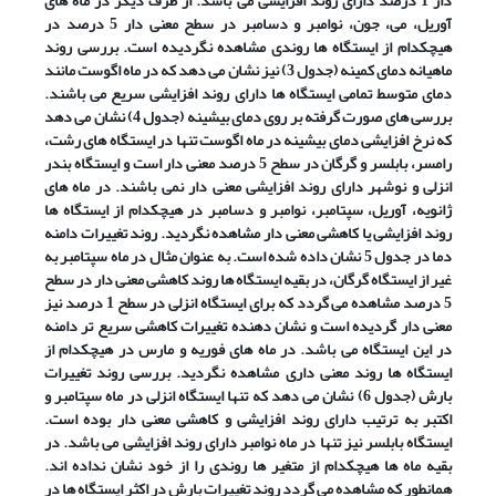
دار 1 درصد دارای روند افزایشی می باشد. از طرف دیگر در ماه های
آوریل، می، جون، نوامبر و دسامبر در سطح معنی دار 5 درصد در
هیچکدام از ایستگاه ها روندی مشاهده نگردیده است. بررسی روند
ماهیانه دمای کمینه (جدول 3) نیز نشان می دهد که در ماه اگوست مانند
دمای متوسط تمامی ایستگاه ها دارای روند افزایشی سریع می باشند.
بررسی های صورت گرفته بر روی دمای بیشینه (جدول 4) نشان می دهد
که نرخ افزایشی دمای بیشینه در ماه اگوست تنها در ایستگاه های رشت،
رامسر، بابلسر و گرگان در سطح 5 درصد معنی دار است و ایستگاه بندر
انزلی و نوشهر دارای روند افزایشی معنی دار نمی باشند. در ماه های
ژانویه، آوریل، سپتامبر، نوامبر و دسامبر در هیچکدام از ایستگاه ها
روند افزایشی یا کاهشی معنی دار مشاهده نگردید. روند تغییرات دامنه
دما در جدول 5 نشان داده شده است. به عنوان مثال در ماه سپتامبر به
غیر از ایستگاه گرگان، در بقیه ایستگاه ها روند کاهشی معنی دار در سطح
5 درصد مشاهده می گردد که برای ایستگاه انزلی در سطح 1 درصد نیز
معنی دار گردیده است و نشان دهنده تغییرات کاهشی سریع تر دامنه
در این ایستگاه می باشد. در ماه های فوریه و مارس در هیچکدام از
ایستگاه ها روند معنی داری مشاهده نگردید. بررسی روند تغییرات
بارش (جدول 6) نشان می دهد که تنها ایستگاه انزلی در ماه سپتامبر و
اکتبر به ترتیب دارای روند افزایشی و کاهشی معنی دار بوده است.
ایستگاه بابلسر نیز تنها در ماه نوامبر دارای روند افزایشی می باشد. در
بقیه ماه ها هیچکدام از متغیر ها روندی را از خود نشان نداده اند.
همانطور که مشاهده می گردد روند تغییرات بارش در اکثر ایستگاه ها در