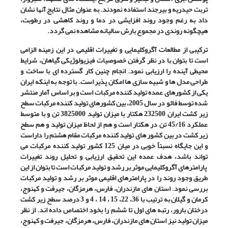
تربت حیدریه و بیرجند استفاده نمودند. به عنوان مثال نتایج آنها نشان
داد به رغم وجود روند افزایشی در دما و روند کاهشی در رطوبت،
هیچگونه روندی در مجموع بارش سالیانه مشاهده نمی گردد.
ترکیبی از مطالعات آگروکلیمایی و تغییرات اقلیمی در این زمینه الزامی
است تا بتوان با در نظر گرفتن خصوصیات فیزیولوژیکی گیاهان، شرایط
محیطی آینده را ارزیابی نمود. انجام چنین کار گسترده ای با ساخت و
طراحی مدل ها و شبیه سازی ها امکان پذیر است. با توجه به اینکه ایران
یکی از کشورهای عمده تولید کننده مرکبات است و بر اساس آمار منتشر
شده توسط فائو در سال 2005، بین کشورهای تولید کننده مرکبات سطح
زیر کشت ایران 232500 هکتار با میزان تولید 3825000 تن و با متوسط
عملکرد 45/16 تن در هکتار است و هم از لحاظ میزان تولید و هم سطح
زیر کشت در بین کشور های تولید کننده مرکبات مقام هشتم را داراست
و این جایگاه نسبتاً خوبی در میان 125 کشور تولید کننده مرکبات می
تواند باشد، هدف عمده این تحقیق ارزیابی و تحلیل روند تغییرات
پارامترهای آگروکلیمایی موثر بر رشد و تولید مرکبات است تا بتوان از این
طریق وجود روند را در پارامترهای اقلیمی موثر بر رشد و تولید مرکبات
بررسی نمود. استان های مازندران، فارس، هرمزگان، جیرفت و کهنوج،
کرمان و گیلان به ترتیب با 36، 22، 15 ، 14 ، 4 و 3 درصد سطح زیر کشت
درختان بارور، رتبه های اول تا ششم را بخود اختصاص داده اند. از نظر
میزان تولید نیز استان های مازندران، فارس، هرمزگان، جیرفت و کهنوج،