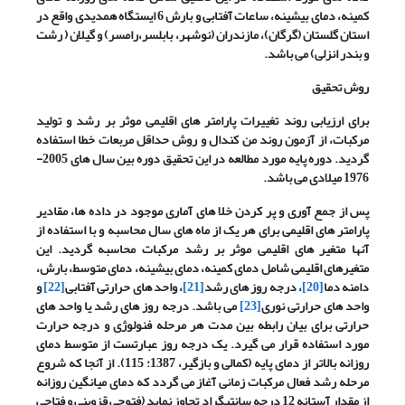
کمینه، دمای بیشینه، ساعات آفتابی و بارش 6 ایستگاه همدیدی واقع در
استان گلستان (گرگان)، مازندران (نوشهر، بابلسر،رامسر) و گیلان ( رشت
و بندر انزلی) می باشد.
روش تحقیق
برای ارزیابی روند تغییرات پارامتر های اقلیمی موثر بر رشد و تولید
مرکبات، از آزمون روند من کندال و روش حداقل مربعات خطا استفاده
گردید. دوره پایه مورد مطالعه در این تحقیق دوره بین سال های 2005-
1976 میلادی می باشد.
پس از جمع آوری و پر کردن خلا های آماری موجود در داده ها، مقادیر
پارامتر های اقلیمی برای هر یک از ماه های سال محاسبه و با استفاده از
آنها متغیر های اقلیمی موثر بر رشد مرکبات محاسبه گردید. این
متغیرهای اقلیمی شامل دمای کمینه، دمای بیشینه، دمای متوسط، بارش،
دامنه دما
[20]
، درجه روز های رشد
[21]
، واحد های حرارتی آفتابی
[22]
و
واحد های حرارتی نوری
[23]
می باشد. درجه روز های رشد یا واحد های
حرارتی برای بیان رابطه بین مدت هر مرحله فنولوژی و درجه حرارت
مورد استفاده قرار می گیرد. یک درجه روز عبارتست از متوسط دمای
روزانه بالاتر از دمای پایه (کمالی و بازگیر، 1387: 115). از آنجا که شروع
مرحله رشد فعال مرکبات زمانی آغاز می گردد که دمای میانگین روزانه
از مقدار آستانه 12 درجه سانتیگراد تجاوز نماید (فتوحی قزوینی و فتاحی