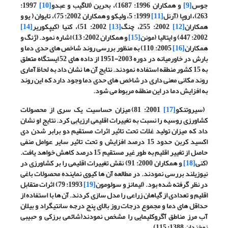
جوس
[9]
و همکاران 1996: 1687)، بحرین (الاگیب و عبدو
[10]
1997:
263)، اروپا (آرنل
[11]
1999: 5، ولیکو و همکاران 2002: 75)، تایوان ( یو و
همکاران
[12]
2002: 255، چنگ
[13]
2002: 51)، کنیا (کیپکوریر
[14]
2002: 447) و ایتالیا (مونن
[15]
و همکاران 2002: 13) اشاره نمود. (ژنگ و
همکاران
[16]
2005: 110) به منظور بررسی روند شاخص های حدی دما و
بارش در خاورمیانه در دوره 2003-1951 از داده های 52 ایستگاه متعلق
به 15 کشور منطقه استفاده نمودند. نتایج آن ها نشان داد به لحاظ آماری
روند مکانی معنی داری در شاخص های حدی دما وجود دارد که این روند
به افزایش دما در این منطقه مربوط می شود.
(سیروتنکو
[17]
2001: 81) میزان حساسیت یک سری از محصولات
کشاورزی روسیه را نسبت به تغییرات اقلیمی ارزیابی کرد. نتایج او نشان
داد که میزان تولید غلات تحت تاثیر اثرات مستقیم دو برابر شدن دی
اکسید کربن حدود 15 درصد افزایش و تحت تاثیر سایر عوامل منفی
حاصل از تغییر اقلیم به طور غیر مستقیم 15 درصد کاهش خواهد یافت.
(کنی
[18]
و همکاران 2000: 91) نقش تغییرات اقلیمی را بر کشاورزی در
نیوزیلند بررسی نمودند. در مطالعه آن ها کیوی نماینده محصولات باغی
در نظر گرفته شده بود. (لیمانز و سولومون
[19]
1993: 79) اثرات متقابل
اقلیم و تعدادی از گیاهان زراعی را مدل سازی کردند. آن ها با استفاده از
حداقل های دما و مجموع درجات روز بالای پنج درجه سانتیگراد و بیلان
آب مرز مناطق آگروکلیمایی را مشخص نمودند(شائمی برزکی و حبیبی
نوخندان 1388: 115).