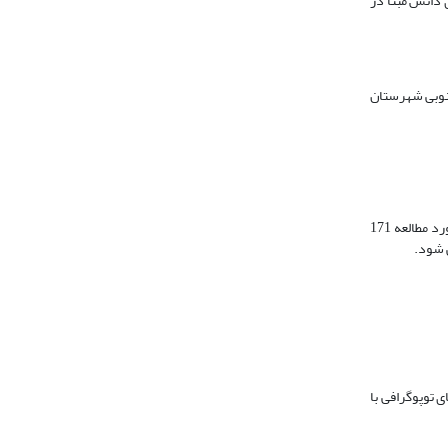
 دانش مبنا در
در استان یزد، در بخش جنوبی شهرستان
مساحت کل محدوده شیطور برابر 416 کیلومترمربع می باشد. بلندترین نقطه ارتفاعی با 2989 متر و پست ترین آن 1844 متر می باشد. متوسط بارندگی محدوده ی مورد مطالعه 171
ر و 4 باند طیفی)، نقشه های توپوگرافی با