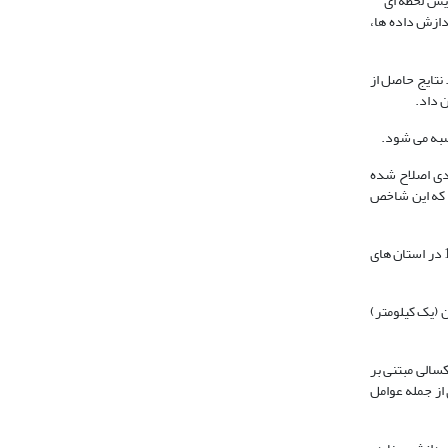
ایش لحظه ای
ازش داده ها،
 نتایج حاصل از
 شاخص PDI با عنوان شاخص خشکسالی عمودی اصلاح شده
د که این شاخص
در ایران مطالعات متعددی به منظور بررسی و ضعیت خشکسالی با استفاده از داده های ماهواره ای صورت گرفته است که از آن جمله می توان به مطالعه چنار در سال 1380 در استان های
 (یک کیلومتر)
سالی مبتنی بر
از جمله عوامل