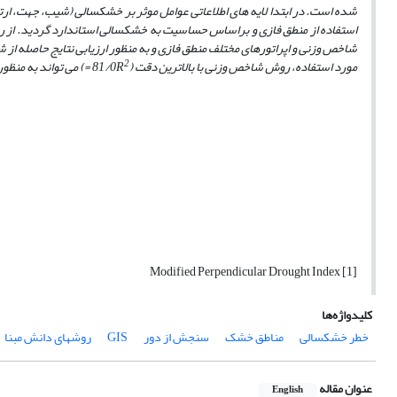
شده است. در ابتدا لایه های اطلاعاتی عوامل موثر بر خشکسالی (شیب، جهت، ارت
استفاده از منطق فازی و براساس حساسیت به خشکسالی استاندارد گردید. از رو
شاخص وزنی و اپراتورهای مختلف منطق فازی و به منظور ارزیابی نتایج حاصله
2
مورد استفاده، روش شاخص وزنی با بالاترین دقت (81/0
R
=
) می تواند به منظو
[1] Modified Perpendicular Drought Index
کلیدواژه‌ها
خطر خشکسالی
مناطق خشک
سنجش از دور
GIS
روشهای دانش مبنا
عنوان مقاله
English