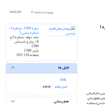
ورود به سامانه
ENGLISH
دوره 1390، شماره 5 -
شماره پیاپی 5
جلد دوم- شماره 5 و
6- بهار و تابستان
1390
پاییز 1390
صفحه
103-116
فایل ها
XML
اصل مقاله
4.08 M
 بینی خشکسالی
ی ماهواره ای،
هم رسانی
ستگاههای هواشناسی استفاده