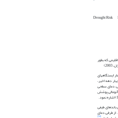
Drought Risk
اقلیمی که بطور
2003)
ر ایستگاههای
ار دهه اخیر،
ی، دمای سطحی
)، شاخص آنومالی پوشش
و تبدیل باندهای طیفی
شد. از طرفی دمای
[14]