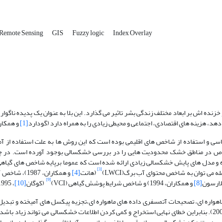
Remote Sensing
GIS
Fuzzy logic
Index Overlay
زنده اش بر ابعاد مختلف زندگی بشر تاثیر می گذارد. این بلا به عنوان یک پدیده ناگوار 
هد، هزینه های اقتصادی، اجتماعی و محیطی زیادی را به همراه دارد (گودارد
[1]
و همکاران، 
 و استفاده از شاخص های اقلیمی بوده است که این روش ها به علت استفاده از آما
وص در مناطق خشک محدودیت هایی را در بررسی خشکسالی بوجود آورده است. در چه
 و مدل های پایش خشکسالی زیادی ارائه شده است که عموما برپایه شاخص های گیاه
[3]
ه می توان به شاخص محتوای آب برگ(LWCI)
(هانت
[4]
و همکاران، 1987
[9]
لارسون
[8]
و همکاران، 1994) و شاخص شرایط پوشش گیاهی (VCI)
(کوگان
[10]
، 1995) اشاره نمود.
 الذکر نیاز به بازیابی LST و آلبیدو از تصاویر ماهواره ای، تصحیحات آتمسفری داده های ماهواره ای،تجزیه پیکسل های آمیخته 
و همکاران، 2000). بنابراین خطای نهایی استخراج و کمی کردن اطلاعات خشکسالی می تواند زیاد با