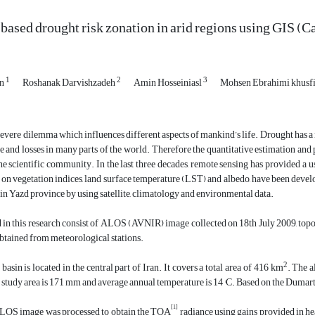
ased drought risk zonation in arid regions using GIS (Ca
1
2
3
an
Roshanak Darvishzadeh
Amin Hosseiniasl
Mohsen Ebrahimi khusf
severe dilemma which influences different aspects of mankind’s life. Drought has 
and losses in many parts of the world. Therefore the quantitative estimation and
e scientific community. In the last three decades, remote sensing has provided a 
 on vegetation indices, land surface temperature (LST) and albedo, have been devel
 in Yazd province by using satellite, climatology and environmental data.
 in this research consist of ALOS (AVNIR) image collected on 18th July 2009, topo
btained from meteorological stations.
2
basin is located in the central part of Iran. It covers a total area of 416 km
. The a
he study area is 171 mm and average annual temperature is 14 °C. Based on the Dumarten
[1]
e ALOS image was processed to obtain the TOA
radiance using gains provided in h