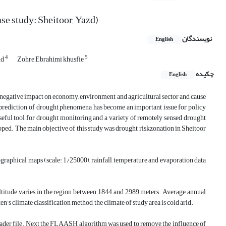
se study: Sheitoor, Yazd)
نویسندگان
English
4
5
id
Zohre Ebrahimi khusfie
چکیده
English
a negative impact on economy, environment and agricultural sector and cause
 prediction of drought phenomena has become an important issue for policy
useful tool for drought monitoring and a variety of remotely sensed drought
oped. The main objective of this study was drought riskzonation in Sheitoor
graphical maps (scale: 1/25000), rainfall, temperature and evaporation data
ltitude varies in the region between 1844 and 2989 meters. Average annual
's climate classification method, the climate of study area is cold arid.
eader file. Next the FLAASH algorithm was used to remove the influence of