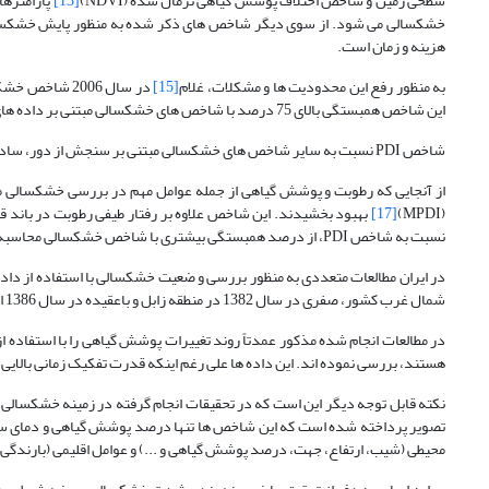
سطحی زمین و شاخص اختلاف پوشش گیاهی نرمال شده (NDVI)
[13]
پارامترها
خشکسالی می شود. از سوی دیگر شاخص های ذکر شده به منظور پایش خشکسالی ن
هزینه و زمان است.
به منظور رفع این محدودیت ها و مشکلات، غلام
[15]
در سال 2006 شاخص خشکسالی عمودی (PDI)
این شاخص همبستگی بالای 75 درصد با شاخص های خشکسالی مبتنی بر داده های اقلیمی و داده های رطوبتی و همچنین سایر شاخص های مبتنی بر تصاویر ماهواره ای نشان داد.
شاخص PDI نسبت به سایر شاخص های خشکسالی مبتنی بر سنجش از دور، ساده تر و کارآتر است و تنها براساس رفتار رطوبتی پدیده ها در باند قرمز و مادون قرمز محاسبه می شود.
(MPDI)
[17]
بهبود بخشیدند. این شاخص علاوه بر رفتار طیفی رطوبت در باند قر
نسبت به شاخص PDI، از درصد همبستگی بیشتری با شاخص خشکسالی محاسبه شده از طریق داده های زمینی برخوردار است.
شمال غرب کشور، صفری در سال 1382 در منطقه زابل و باعقیده در سال 1386 اشاره نمود.
در مطالعات انجام شده مذکور عمدتاً روند تغییرات پوشش گیاهی را با استفاده از شاخص NDVI و بوسیله داده های ماهو
هستند، بررسی نموده اند. این داده ها علی رغم اینکه قدرت تفکیک زمانی بالایی د
نکته قابل توجه دیگر این است که در تحقیقات انجام گرفته در زمینه خشکسالی
تصویر پرداخته شده است که این شاخص ها تنها درصد پوشش گیاهی و دمای سطحی 
محیطی (شیب، ارتفاع، جهت، درصد پوشش گیاهی و ...) و عوامل اقلیمی (بارندگی سا