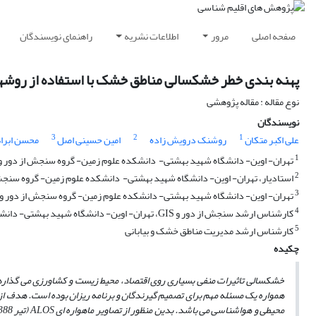
صفحه اصلی
مرور
اطلاعات نشریه
راهنمای نویسندگان
پهنه بندی خطر خشکسالی مناطق خشک با استفاده از روشهای دانش مبنا در محیط GIS (
نوع مقاله : مقاله پژوهشی
نویسندگان
3
2
1
علی اکبر متکان
روشنک درویش زاده
امین حسینی اصل
محسن ابرا
1
تهران- اوین- دانشگاه شهید بهشتی- ‌ دانشکده علوم زمین- گروه سنجش از دور و GIS،
2
استادیار، تهران- اوین- دانشگاه شهید بهشتی- ‌ دانشکده علوم زمین- گروه سنجش
3
تهران- اوین- دانشگاه شهید بهشتی- دانشکده علوم زمین- گروه سنجش از دور و GIS
4
کارشناس ارشد سنجش از دور و GIS، تهران- اوین- دانشگاه شهید بهشتی- دانشکده علوم زمین- گروه سنجش از دور و GIS
5
کارشناس ارشد مدیریت مناطق خشک و بیابانی
چکیده
خشکسالی تاثیرات منفی بسیاری روی اقتصاد، محیط زیست و کشاورزی می گذارد 
همواره یک مسئله مهم برای تصمیم گیرندگان و برنامه ریزان بوده است. هدف از 
محیطی و هواشناسی می باشد. بدین منظور از تصاویر ماهواره ای
ALOS