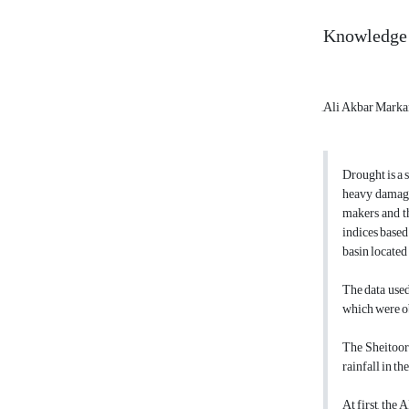
Knowledge b
َAli Akbar Mark
Drought is a 
heavy damage 
makers and th
indices based
basin located
The data used
which were o
The Sheitoor 
rainfall in t
At first, th