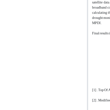
satellite da
broadband co
calculating t
drought monit
MPDI.
Final results
[1] . Top Of
[2] . Modifi