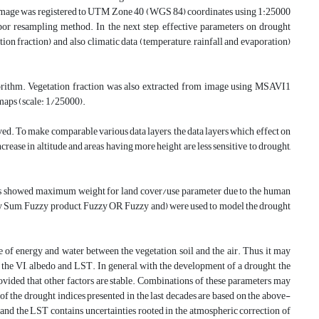
e image was registered to UTM Zone 40 (WGS 84) coordinates using 1:25000
hbor resampling method. In the next step, effective parameters on drought
tion fraction) and also climatic data (temperature, rainfall and evaporation)
lgorithm. Vegetation fraction was also extracted from image using MSAVI1
maps (scale: 1/25000).
lved. To make comparable various data layers, the data layers which effect on
ease in altitude and areas having more height are less sensitive to drought,
ers showed maximum weight for land cover/use parameter due to the human
zy Sum, Fuzzy product, Fuzzy OR, Fuzzy and) were used to model the drought
 of energy and water between the vegetation, soil and the air. Thus, it may
s the VI, albedo and LST. In general, with the development of a drought, the
ovided that other factors are stable. Combinations of these parameters may
of the drought indices presented in the last decades are based on the above-
nd the LST contains uncertainties rooted in the atmospheric correction of