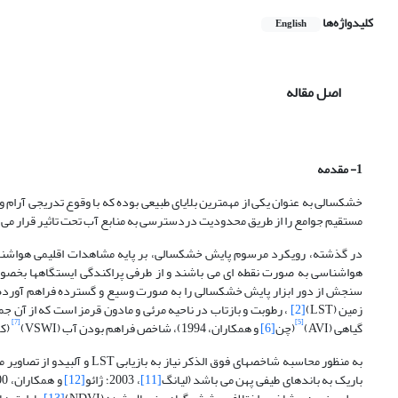
کلیدواژه‌ها
English
اصل مقاله
1- مقدمه
خشکسالی به عنوان یکی از مهمترین بلایای طبیعی بوده که با وقوع تدریجی آرام و خ
مستقیم جوامع را از طریق محدودیت دردسترسی به منابع آب تحت تاثیر قرار می د
در گذشته، رویکرد مرسوم پایش خشکسالی، بر پایه مشاهدات اقلیمی هواشناسی
هواشناسی به صورت نقطه ای می باشند و از طرفی پراکندگی ایستگاهها بخص
سنجش از دور ابزار پایش خشکسالی را به صورت وسیع و گسترده فراهم آورده
زمین (LST)
[2]
، رطوبت و بازتاب در ناحیه مرئی و مادون قرمز است که از آن جمل
[7]
[5]
گیاهی (AVI)
(چن
[6]
و همکاران، 1994)، شاخص فراهم بودن آب (VSWI)
(ک
به منظور محاسبه شاخصهای فوق
باریک به باندهای طیفی پهن می باشد (لیانگ
[11]
، 2003؛ ژائو
[12]