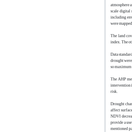
atmosphere a
scale digita
including env
were mapped 
The land cov
index. The ot
Data standard
drought were 
so maximum a
The AHP meth
intervention 
risk.
Drought chang
affect surfac
NDVI decrease
provide a use
mentioned par