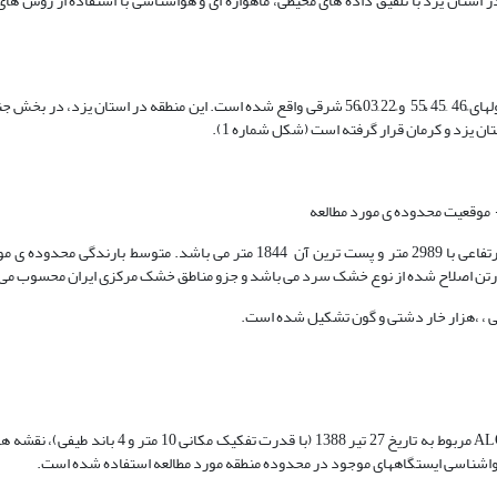
ان یزد با تلفیق داده های محیطی، ماهواره ای و هواشناسی با استفاده از روش های
ناحیه مطالعاتی از نظر جغرافیایی بین عرضهای ً25 َ31 ْ31 و ً15 َ45 ْ31 شمالی و طولهای ً46 َ45 ْ55 و ً22 َ03 ْ56 شرقی واقع شده است. این منطقه 
مربوط به تاریخ 27 تیر 1388 (با قدرت تفکیک مکانی 10 مت