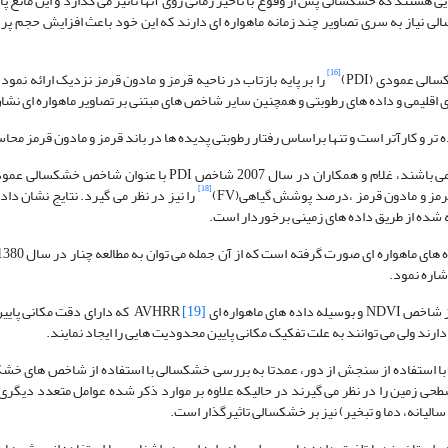
یی هستند که خشکسالی پس از وقوع با تاخیر زمانی روی آنها تاثیر می گذارد و این مانع پ
یاز به سری تصاویر چند زمانه ماهواره ای دارند که این خود باعث افزایش حجم پرد
[16]
را بر پایه بازتاب در ناحیه قرمز و مادون قرمز نزدیک ارائه نمود.
از آنجایی که رطوبت و پوشش گیاهی از جمله عوامل مهم در بررسی خشکسالی می باشند، غلام و همکاران در سال 2007
[18]
مز و مادون قرمز ،درصد پوشش گیاهی(FV)
را نیز در نظر می گیرد. نتایج نشان دا
اره ای AVHRR
[19]
که دارای دقت مکانی پایین
ارند ولی می توانند به علت تفکیک مکانی پایین محدودیت هایی را ایجاد نمایند.
 با استفاده از سنجش از دور، عمدتا به بررسی خشکسالی با استفاده از شاخص های خشک
زمین را در نظر می گیرند در حالیکه علاوه بر موارد ذکر شده عوامل متعدد دیگری 
لیانه، دما و تبخیر) نیز بر خشکسالی تاثیرگذار است.