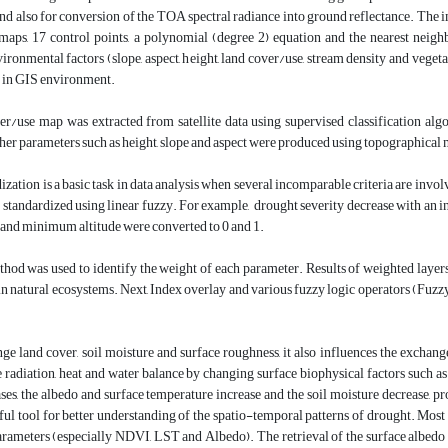
nd also for conversion of the TOA spectral radiance into ground reflectance. Th
l maps, 17 control points, a polynomial (degree 2) equation and the nearest neig
ironmental factors (slope, aspect, height, land cover/use, stream density and vegeta
in GIS environment.
er/use map was extracted from satellite data using supervised classification a
her parameters such as height, slope and aspect were produced using topographical 
ization is a basic task in data analysis when several incomparable criteria are invo
standardized using linear fuzzy. For example, drought severity decrease with an incr
nd minimum altitude were converted to 0 and 1.
od was used to identify the weight of each parameter. Results of weighted lay
in natural ecosystems. Next, Index overlay and various fuzzy logic operators (Fuz
e land cover, soil moisture and surface roughness, it also influences the exchange
e radiation, heat and water balance by changing surface biophysical factors such a
s, the albedo and surface temperature increase and the soil moisture decrease, pr
ful tool for better understanding of the spatio-temporal patterns of drought. Most 
ameters (especially NDVI, LST and Albedo). The retrieval of the surface albedo a