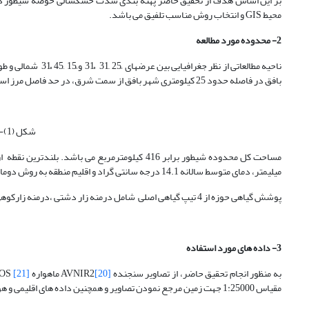
بر این اساس هدف از تحقیق حاضر پهنه بندی شدت خشکسالی حوضه شیطور در است
محیط GIS و انتخاب روش مناسب تلفیق می باشد.
2- محدوده مورد مطالعه
بافق در فاصله حدود 25 کیلومتری شهر بافق از سمت شرق، در حد فاصل مرز استان یزد و کرمان قرار گرفته است (شکل شماره 1).
شکل (1)- موقعیت محدوده ی مورد مطالعه
میلیمتر، دمای متوسط سالانه 14.1 درجه سانتی گراد و اقلیم منطقه به روش دومارتن اصلاح شده از نوع خشک سرد می باشد و جزو مناطق خشک مرکزی ایران محسوب می شود.
پوشش گیاهی حوزه از 4 تیپ گیاهی اصلی شامل درمنه زار دشتی ،درمنه زارکوهی ، ،هزار خار دشتی و گون تشکیل شده است.
3-
داده های مورد استفاده
به منظور انجام تحقیق حاضر، از تصاویر سنجنده AVNIR2
[20]
ماهواره ALOS
[21]
مقیاس 1:25000 جهت زمین مرجع نمودن تصاویر و همچنین داده های اقلیمی و هواشناسی ایستگاههای موجود در محدوده منطقه مورد مطالعه استفاده شده است.