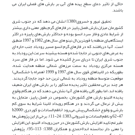
حاکی از تاثیر دمای سطح پهنه های آبی بر بارش های فصلی ایران می
باشند.
تحقیق غیور و خسروی(1380) نشان می دهد که در جنوب شرق
کشورمان میزان بارش فصل پاییز در فازهای گرم بطور معنی داری بیشتر
از شرایط عادی و فاز سرد انسو بوده و حداکثر بارش های پاییزه در اکثر
ایستگاههای منطقه با قویترین ال نینو های سال های 1982 و 1997 منطبق
است. آنها دریافتند که در فازهای گرم انسو مسیر رودباد جنب حاره ای
به عرض های جنوبی تر جابجا شده و هسته بیشینه سرعت این رودباد به
جنوب شرق ایران تا دریای سرخ کشیده می شود. اما در فاز های سرد
هسته مرکزی رودباد به سمت مرزهای شمالی منطقه هدایت شده،
بطوریکه در لانیناهای قوی سال های 1997 و 1999 (همراه با خشکسالی)
موقعیت متوسط منطقه رودباد به شمالی ترین حد خود جابجا گردیدند.
هر چند برخی محققین تاثیر پدیده مذکور را بر بارش های ایران ضعیف
یافته اند، اما بطور کلی یافته های آنها نشان می دهند که در هنگام وقوع
پدیده النینو بارش های کشورمان، بخصوص در فصل پاییز، متمایل به
بیش از نرمال می گردند و در هنگام رویداد لانینا شرایط به سوی کم
بارشی و وقوع خشکسالی پیش می رود (ناظم السادات و کوردری b2000:
62-47 و ناظم السادات و شیروانی 1383: 24-11). برخی از این پژوهش ها
علیرغم تایید افزایش بارش کشورمان در حین رویداد النینو، این افزایش
را معنی دار ندانسته اند(احمدی و همکاران 1388: 113-95). پژوهش