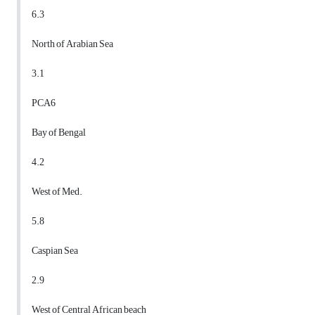
6.3
North of Arabian Sea
3.1
PCA6
Bay of Bengal
4.2
West of Med.
5.8
Caspian Sea
2.9
West of Central African beach