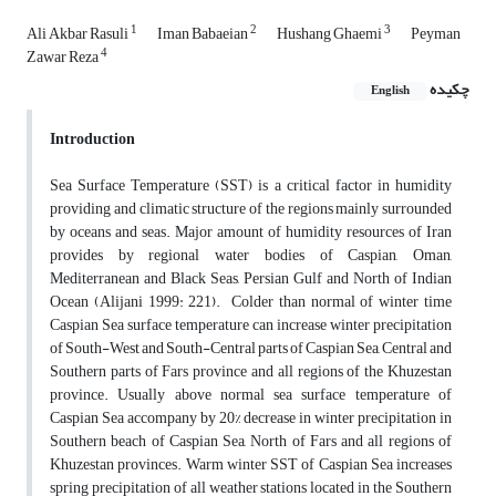
1
2
3
Ali Akbar Rasuli
Iman Babaeian
Hushang Ghaemi
Peyman
4
Zawar Reza
چکیده
English
Introduction
Sea Surface Temperature (SST) is a critical factor in humidity
providing and climatic structure of the regions mainly surrounded
by oceans and seas. Major amount of humidity resources of Iran
provides by regional water bodies of Caspian, Oman,
Mediterranean and Black Seas, Persian Gulf and North of Indian
Ocean (Alijani 1999: 221). Colder than normal of winter time
Caspian Sea surface temperature can increase winter precipitation
of South-West and South-Central parts of Caspian Sea, Central and
Southern parts of Fars province and all regions of the Khuzestan
province. Usually above normal sea surface temperature of
Caspian Sea accompany by 20% decrease in winter precipitation in
Southern beach of Caspian Sea, North of Fars and all regions of
Khuzestan provinces. Warm winter SST of Caspian Sea increases
spring precipitation of all weather stations located in the Southern