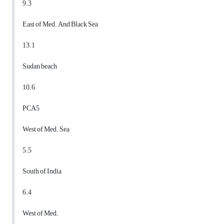
9.3
East of Med. And Black Sea
13.1
Sudan beach
10.6
PCA5
West of Med. Sea
5.5
South of India
6.4
West of Med.