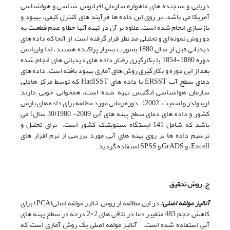
دریایی و سنجنده های ماهواره سازمان اقیانوس شناسی و هواشناسی
آمریکا می باشد. بر روی این داده ها فرآیند های کنترل کیفی، بهبود و
بازسازی انجام شده است. علاوه بر آن در تهیه آنها خطا و عدم قطعیت به
دو روش نمونه ای و تحلیلی مد نظر قرار گرفته است. از آنجا که داده های
دیدبانی قبل از سال 1880 بصورت بسیار پراکنده هستند، لذا واریانس
دوره 1880-1854 با بکارگیری رفتار داده های دیدبانی های انجام شده
بعد از این دوره و بکارگیری روش های آماری بهبود یافته است. داده های
دمای سطح آب ERSST با داده های HadISST که توسط مرکز هادلی
سازمان هواشناسی انگلیس تهیه شده است، همخوانی خوبی دارند
(رینولدز و اسمیت، 2002). دوره زمانی مورد مطالعه برای داده های بارش
کشور و داده های دمای سطح پهنه های آبی 2009- 1980(30 سال) می
باشد که شامل 141 ایستگاه سینوپتیک کشور است. برای تحلیل و
ترسیم داده ها بر روی پهنه های آبی مورد بررسی از نرم افزار های
Excell، و GrADS و SPSS استفاده گردید.
ج. روش تحقیق
آنالیز مولفه اصلی:
در این مطالعه از روش آنالیز مولفه اصلی(PCA) برای
کاهش حجم 483 متغییر دما در تلاقی های 2×2 درجه در سطح پهنه های
آبی استفاده شده است. آنالیز مولفه اصلی یک روش آماری است که