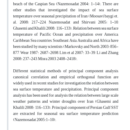
beach of the Caspian Sea (Nazemosadat 2004: 1-14). There are
other studies that investigated the impact of sea surface
temperature over seasonal precipitation of Iran (Moosavi baygi et.
al. 2008: 217-224, Nazemosadat and Shirvani 2005: 1-10,
Ghasemi and Khalili 2008: 116-133). Relation between sea surface
temperature of Pacific Ocean and precipitation over America,
Caribbean Sea countries, Southeast Asia, Australia and Africa have
been studied by many scientists (Markovsky and North 2003: 856-
877, Wear 1987: 2687-2698, Lim et al 2007: 33-39, Li and Zhang
2008: 237-243, Misra 2003, 2408-2418).
Different statistical methods of principal component analysis,
canonical correlation and empirical orthogonal function are
widely used in recent studies for investigation the relation between
sea surface temperature and precipitation. Principal component
analysis has been used for analysis the relation between large scale
weather patterns and winter droughts over Iran (Ghasemi and
Khalili 2008: 116-133). Principal component of Persian Gulf SST
are extracted for seasonal sea surface temperature prediction
(Nazemosadat 2005:1-10).