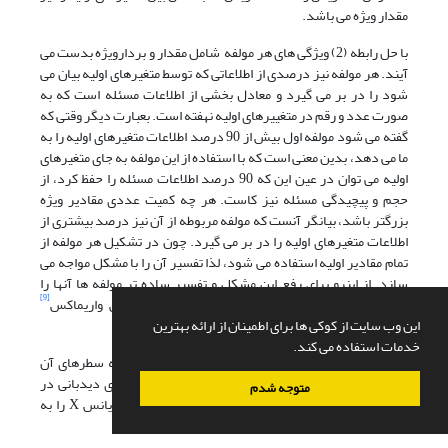
مقدار ویژه می باشد.
با حل رابطه (2) ویژگی های هر مولفه شامل مقدار و بردارویژه بدست می
آیند. هر مولفه نیز درصدی از اطلاعاتی که توسط متغیرهای اولیه بیان می
شود را در بر می گیرد و معادل بخشی از اطلاعات مسئله است که به
صورت عدد و رقم در متغییرهای اولیه نهفته است. بعبارت دیگر وقتی که
گفته می شود مولفه اول بیش از 90 درصد اطلاعات متغیرهای اولیه را به
ما می دهد، بدین معنی است که با استفاده از این مولفه به جای متغیرهای
اولیه می توان در عین این که 90 درصد اطلاعات مسئله را حفظ کرد، از
حجم و پیچیدگی مسئله نیز کاست. هر چه کمیت عددی مقادیر ویژه
بزرگتر باشد، بیانگر آنست که مولفه مربوطه از آن نیز درصد بیشتری از
اطلاعات متغیرهای اولیه را در بر می گیرد. چون در تشکیل هر مولفه از
تمام مقادیر اولیه استفاده می شود، لذا تفسیر آن را با مشکل مواجه می
سازد. از اینرو برای رفع این مشکل و تفسیر ساده تر مولفه ها آنها را
[9]
چرخش می دهند. در بیشتر مطالعات علمی از چرخش واریماکس
این وب سایت از کوکی ها برای اطمینان از ارائه بهترین
استفاده می شود.
خدمات استفاده می کند.
برای استخراج مولفه های اصلی ماتریس ها را بصورتی که سطرهای آن
نمایانگر دیدبانی های لحظه ای و ستون های آن متغیر های دیدبانی در
متوجه شدم
مکان های مختلف باشد، مرتب می کنیم و ماتریس کوواریانس X را به
صورت زیر محاسبه می کنیم: