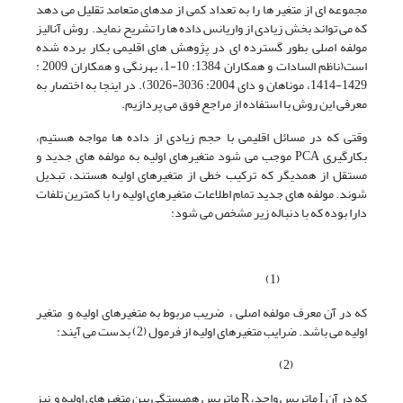
مجموعه ای از متغیر ها را به تعداد کمی از مدهای متعامد تقلیل می دهد
که می تواند بخش زیادی از واریانس داده ها را تشریح نماید. روش آنالیز
مولفه اصلی بطور گسترده ای در پژوهش های اقلیمی بکار برده شده
است(ناظم السادات و همکاران 1384: 10-1، بهرنگی و همکاران 2009 :
1429-1414، موناهان و دای 2004: 3036-3026). در اینجا به اختصار به
معرفی این روش با استفاده از مراجع فوق می پردازیم.
وقتی که در مسائل اقلیمی با حجم زیادی از داده ها مواجه هستیم،
بکارگیری PCA موجب می شود متغیرهای اولیه به مولفه های جدید و
مستقل از همدیگر که ترکیب خطی از متغیرهای اولیه هستند، تبدیل
شوند. مولفه های جدید تمام اطلاعات متغیرهای اولیه را با کمترین تلفات
دارا بوده که با دنباله زیر مشخص می شود:
(1)
که در آن معرف مولفه اصلی ، ضریب مربوط به متغیرهای اولیه و متغیر
اولیه می باشد. ضرایب متغیرهای اولیه از فرمول (2) بدست می آیند:
(2)
که در آن I ماتریس واحد، R ماتریس همبستگی بین متغیرهای اولیه و نیز