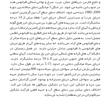
و خلیج فارس، دریاهای عمان، عرب، سرخ و نواحی شمالی اقیانوس هند
در جنوب این ناحیه می شود. در شکل 1 میانگین دمای سالانه بین دوره
2009-1980 دیده می شود. اختلاف دمای سطح آب بین گرمترین (جنوب
دریای عرب) و سردترین (شمال دریای خزر) نقطه بیش از 14 درجه
سانتیگراد است. در بین پهنه های آبی مورد بررسی دریای خزر هیچ گونه
ارتباطی با آبهای آزاد ندارد و دریای سیاه هم دارای کمترین ارتباط با دریای
مدیترانه می باشد که خود از طریق باریکه جبل الطارق به اقیانوس اطلس
متصل است. به همین دلیل دمای سطح آب دریاهای خزر و سیاه متاثر از
دمای اقیانوس های آزاد نمی باشد. اما سایر پهنه های آبی از طریق جریان
های اقیانوسی با اقیانوس تبادل حرارتی دارند. در فصل زمستان در
حالیکه آب های کرانه های شمالی دریای خزر یخ بسته است آبهای سطحی
آن در کرانه های جنوبی حرارتی بین 8 تا 10 درجه سانتیگراد دارند.
دریای سیاه میانگین دمایی در حدود 5/15 درجه در طول سال دارد.
میانگین بارش ترکیه در سواحل دریای سیاه حدود 800 میلیمتر است که
بیشترین بارش در این کشور است. در دوره سرد سال با استقرار جبهه
قطبی بر سواحل شمالی دریای مدیترانه و بوجود آمدن گرادیان دمایی
بین دریا و خشکی، این دریا در تشکیل سیکلون ها شرکت می کند.
اختلاف دمای بیشتر بین دمای سطح آب و جبهه قطبی فرآیند تشکیل
سیکلونزائی در این منطقه را تشدید می نماید.