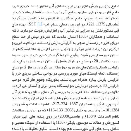
منابع رطوبتی بارش های ایران از پهنه های آبی مجاور مانند دریای خزر،
خلیج فارس و دریای عمان و منابع آبی دوردست منطقه ای مانند دریای
مدیترانه، سیاه، سرخ، خلیج بنگال و اقیانوس هند تامین می گردد
(علیجانی 1379: 221). در این بین دمای سطح آب (SST
[1]
)
پهنه های
آبی مذکور نقش به سزایی در تبخیر آب و افزایش رطوبت جو دارد. ناظم
السادات و همکاران (1383) نشان دادند که سردی بیش از حد سطح
دریای خزر در زمستان منجر به افزایش بارش زمستانه در ناحیه غربی و
مرکزی این دریا، مناطق مرکزی و جنوبی استان فارس و تمام ایستگاههای
استان خوزستان می شود. وقوع شرایط گرم در دمای دریای خزر عموما
موجب کاهش 20 درصدی در بارش فصل زمستان در سواحل دریای خزر
و نواحی شمالی استان های فارس و خوزستان می گردد. در فاز گرم دمای
زمستانه، تمام ایستگاههای مورد بررسی در نواحی ساحلی دریای خزر با
افزایش بارش بهاره همراه می باشند، بطوریکه وقوع فاز گرم موجب
افزایش 80 درصدی در بارش دو ایستگاه بندر انزلی و آستارا می گردد.
علاوه بر این مطالعات مختلفی نیز به بررسی اثر دمای سطح پهنه های آبی
مجاور و دوردست منطقه ای بر بارش های ناحیه ای ایران پرداخته اند
(موسوی بایگی و همکاران 1387: 224-217، ناظم السادات و شیروانی
1384: 10-1 و قاسمی و خلیلی 2008: 133-116) که در این بین مطالعات
ناظم السادات (1384) و قاسمی(2008) بر روی پهنه های آبی مجاور
کشورمان و مطالعات موسوی بایگی(1387) با استفاده از شبکه عصبی و
شامل پهنه های آبی دوردست هم بوده است. نتایج تحقیقات یادشده