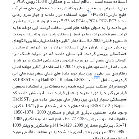
استفاده شده است . . ناظم السادات و همکاران (1384) روش PCA را
برای استخراج مولفه های اصلی و کاهش حجم داده های دمای سطح آب
[5]
خلیج فارس(PGSST)
مورد استفاده قرار دادند و چهار سری زمانی
جدید PC1)، PC2، PC3 و (PC4 که 5/73 درصد از واریانس کل را شرح
می دادند را به عنوان مولفه های اصلی انتخاب کردند. این مولفه ها به
ترتیب معرف تغییرات دما در فصل زمستان، پاییز، بهار و تابستان بودند.
قاسمی و خلیلی(2008) با استفاده از آنالیز مولفه اصلی ارتباط بین الگوهای
چرخش جوی و بارش های زمستانه ایران را در شرایط ترسالی و
خشکسالی بررسی کردند. آنها نشان دادند که در شرایط خشک (تر)
آنومالی دمای سطح آب در غرب اقیانوس هند منفی (مثبت) و در شرق
مثبت (منفی) استموناهان و دای (2004) با استفاده از آنالیز مولفه اصلی
رفتارهای غیرخطی را بین چهار نوع داده های دمای سطح پهنه های آبی
[7]
[6]
کره زمین شامل
HadISST، Kaplan، ERSST v.1
و ERSST v.2 که
توسط مراکز مختلف اقلیمی تهیه شده و به دفعات مورد استفاده محققین
قرار می گیرند را مورد تجزیه و تحلیل قرار دادند. آنها نشان دادند که
همبستگی بسیار زیادی بین رفتار های غیرخطی داده های HadISST،
Kaplan و ERSST v.2 و داده های دیدبانی شده از سال 1871 تا کنون
وجود دارد. محققین دیگری (ترکیش و همکاران 2009 : 1074-1056،
ناظم السادات و شیروانی 1385: 77-65 ، ناظم السادات و همکاران 1382:
71-61 ، بهرنگی و همکاران 2009 : 1429-1414 و مالمگرین و وینتر 1999
: 985-977) نیز روش های آماری یاد شده را در مطالعات اقلیمی مورد
استفاده قرار داده اند.