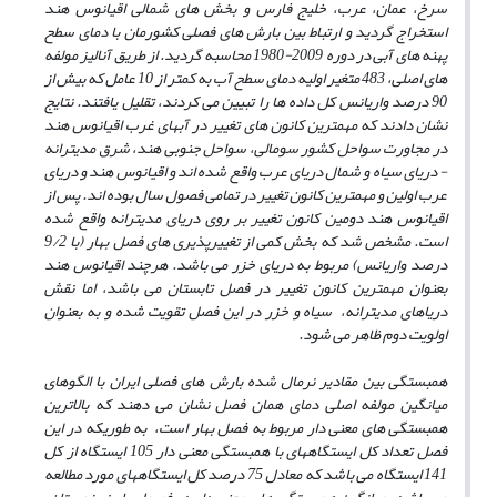
سرخ، عمان، عرب، خلیج فارس و بخش های شمالی اقیانوس هند
استخراج گردید و ارتباط بین بارش های فصلی کشورمان با دمای سطح
پهنه های آبی در دوره 2009-1980 محاسبه گردید. از طریق آنالیز مولفه
های اصلی، 483 متغیر اولیه دمای سطح آب به کمتر از 10 عامل که بیش از
90 درصد واریانس کل داده ها را تبیین می کردند، تقلیل یافتند. نتایج
نشان دادند که مهمترین کانون های تغییر در آبهای غرب اقیانوس هند
در مجاورت سواحل کشور سومالی، سواحل جنوبی هند، شرق مدیترانه
- دریای سیاه و شمال دریای عرب واقع شده اند و اقیانوس هند و دریای
عرب اولین و مهمترین کانون تغییر در تمامی فصول سال بوده اند. پس از
اقیانوس هند دومین کانون تغییر بر روی دریای مدیترانه واقع شده
است. مشخص شد که بخش کمی از تغییرپذیری های فصل بهار (با 9/2
درصد واریانس) مربوط به دریای خزر می باشد. هرچند اقیانوس هند
بعنوان مهمترین کانون تغییر در فصل تابستان می باشد، اما نقش
دریاهای مدیترانه، سیاه و خزر در این فصل تقویت شده و به بعنوان
اولویت دوم ظاهر می شود.
همبستگی بین مقادیر نرمال شده بارش های فصلی ایران با الگوهای
میانگین مولفه اصلی دمای همان فصل نشان می دهند که بالاترین
همبستگی های معنی دار مربوط به فصل بهار است، به طوریکه در این
فصل تعداد کل ایستگاههای با همبستگی معنی دار 105 ایستگاه از کل
141 ایستگاه می باشد که معادل 75 درصد کل ایستگاههای مورد مطالعه