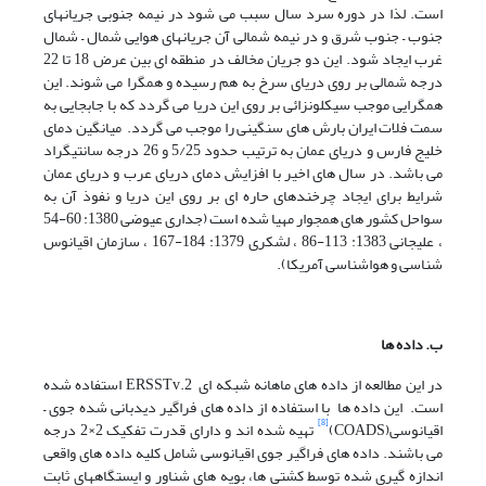
است. لذا در دوره سرد سال سبب می شود در نیمه جنوبی جریانهای
جنوب – جنوب شرق و در نیمه شمالی آن جریانهای هوایی شمال – شمال
غرب ایجاد شود. این دو جریان مخالف در منطقه ای بین عرض 18 تا 22
درجه شمالی بر روی دریای سرخ به هم رسیده و همگرا می شوند. این
همگرایی موجب سیکلونزائی بر روی این دریا می گردد که با جابجایی به
سمت فلات ایران بارش های سنگینی را موجب می گردد. میانگین دمای
خلیج فارس و دریای عمان به ترتیب حدود 5/25 و 26 درجه سانتیگراد
می باشد. در سال های اخیر با افزایش دمای دریای عرب و دریای عمان
شرایط برای ایجاد چرخندهای حاره ای بر روی این دریا و نفوذ آن به
سواحل کشور های همجوار مهیا شده است (جداری عیوضی 1380: 60-54
، علیجانی 1383: 113-86 ، لشکری 1379: 184-167 ، سازمان اقیانوس
شناسی و هواشناسی آمریکا).
ب. داده ها
در این مطالعه از داده های ماهانه شبکه ای ERSSTv.2 استفاده شده
است. این داده ها با استفاده از داده های فراگیر دیدبانی شده جوی –
[8]
اقیانوسی(COADS)
تهیه شده اند و دارای قدرت تفکیک 2×2 درجه
می باشند. داده های فراگیر جوی اقیانوسی شامل کلیه داده های واقعی
اندازه گیری شده توسط کشتی ها، بویه های شناور و ایستگاههای ثابت