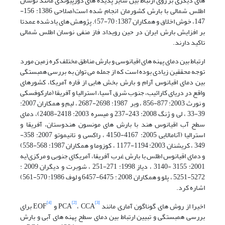
های دیگری بر روی ارتباط بین سایر پدیده های دورپیوندی مانند نوسان
اطلس شمالی با بارش کشورمان انجام شده است(صلاحی 1386: 156-
147، خوش اخلاق و همکاران 1387: 70-57). پژوهش های یادشده عمدتا
بر افزایش بارش ایران در حین رویداد فاز منفی نوسان اطلس شمالی
تاکید دارند.
ارتباط بین دمای پهنه های اقیانوسی و بارش مناطق مختلف کره زمین مورد
توجه محققین زیادی بوده است که از جمله می توان به بررسی همبستگی
بین دمای اقیانوس آرام و بارش بخش هایی از قاره آمریکا، کشورهای
واقع در دریای کارائیب، جنوب شرق آسیا، استرالیا و آفریقا (مارکوفسکی
و نورث 2003: 877-856 ، ویر 1987: 2698-2687 ، لیم و همکاران 2007:
39-33 ، لی و ژنگ 2008: 243-237 و میسره 2003: 2418-2408)، دمای
سطح آب اقیانوس هند با بارش های مونسون هندوستان، آفریقا و
استرالیا (آنامالایی 2005: 4167-4150 ، راکسی و تانیموتو 2007: 358-
349 ، کریشنان 2003: 1194-1177 ، کوزوما و همکاران 1987: 568-558)
و دمای اقیانوس اطلس با بارش غرب آفریقا، آمریکای جنوبی و مرکزی(یه
2001: 3155 -3140 ، دیاز 1998: 271-251 ، شوبرت و دیگران 2009 :
5272-5251 ، پلو و همکاران 2008 : 6475-6457 و لوف 1986: 570-561)
اشاره کرد.
[4]
[2]
[3]
اخیرا از روش های گوناگون آماری مانند PCA
، CCA
و EOF
برای
بررسی همبستگی و تبیین ارتباط بین دمای سطح پهنه های آبی و بارش