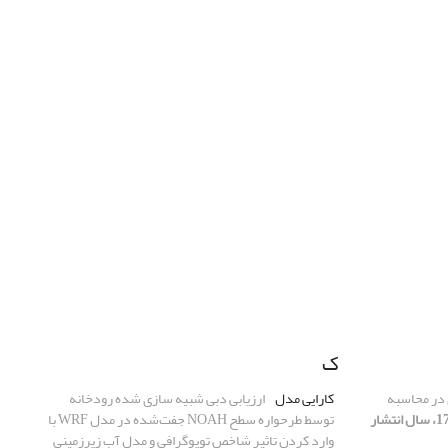
ک
ی در محاسبه
کارایی مدل
ارزیابی دبی شبیه سازی شده رودخانه
[دوره 1393، شماره 17، سال انتشار
توسط طرحواره سطح NOAH جفت‌شده در مدل WRF با
وارد کردن تاثیر شاخص توپوگرافی و مدل آب زیرزمینی