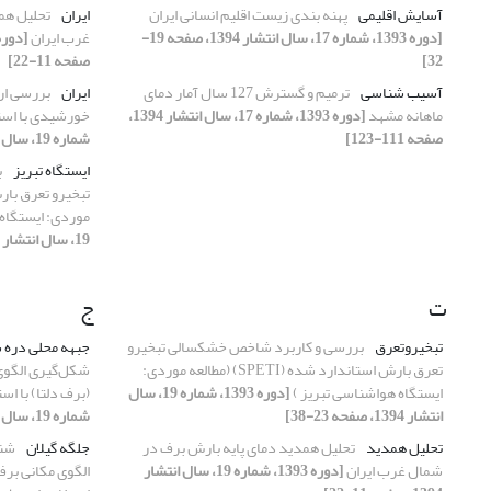
آسایش اقلیمی
پهنه بندی زیست اقلیم انسانی ایران
ایران
تحلیل هم
[دوره 1393، شماره 17، سال انتشار 1394، صفحه 19-
غرب ایران
32]
صفحه 11-22]
آسیب شناسی
ترمیم و گسترش 127 سال آمار دمای
ایران
بررسی ارت
ماهانه مشهد
[دوره 1393، شماره 17، سال انتشار 1394،
خورشیدی با است
صفحه 111-123]
شماره 19، سال انتشار 1394، صفحه 39-52]
ایستگاه تبریز
ب
موردی: ایستگاه 
19، سال انتشار 1394، صفحه 23-38]
ت
ج
تبخیروتعرق
بررسی و کاربرد شاخص خشکسالی تبخیرو
جبهه محلی دره 
تعرق بارش استاندارد شده (SPETI) (مطالعه موردی:
شکل‌گیری الگوی
ایستگاه هواشناسی تبریز )
[دوره 1393، شماره 19، سال
(برف دلتا) با است
انتشار 1394، صفحه 23-38]
شماره 19، سال انتشار 1394، صفحه 113-125]
تحلیل همدید
تحلیل همدید دمای پایه بارش برف در
جلگه گیلان
شنا
شمال غرب ایران
[دوره 1393، شماره 19، سال انتشار
الگوی مکانی برف‌