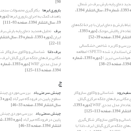
90]
دید دمای پایه بارش برف در شمال
[دوره 1393، شماره 19، سال انتشار 1394،
باروری ابرها
بکارگیری محصولات سنجن
باهدف کمک به اجرای باروری ابرها
19، سال انتشار 1394، صفحه 93-111]
باط بارش و دمای ایران با چرخۀ لکه‌های
فاده از پالایش موجک
[دوره 1393،
برف
تحلیل همدید دمای پایه بارش بر
ایران
11-22]
ررسی و کاربرد شاخص خشکسالی
تبخیرو تعرق بارش استاندارد شده (SPETI) (مطالعه
برف دلتا
شناسائی و واکاوی سازوکار شک
هواشناسی تبریز )
[دوره 1393، شماره
مکانی برف‌های جلگه مرکزی گیلان (برف دل
از مدل عددی WRF
1394، صفحه 113-125]
چ
سفیدرود
شناسائی و واکاوی سازوکار
چینش سرعتی باد
بررسی موردی چینش 
 مکانی برف‌های جلگه مرکزی گیلان
سطوح پایین در فرودگاه مهرآباد
فاده از مدل عددی WRF
[دوره 1393،
سال انتشار 1394، صفحه 33-46]
چینش سمتی باد
بررسی موردی چینش ق
سائی و واکاوی سازوکار شکل‌گیری
پایین در فرودگاه مهرآباد
های جلگه مرکزی گیلان (برف دلتا) با
انتشار 1394، صفحه 33-46]