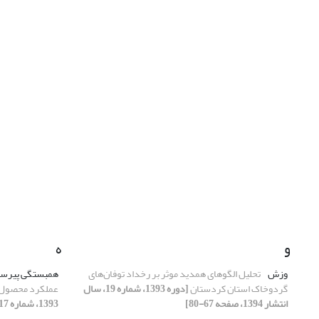
و
ه
وزش
تحلیل الگوهای همدید موثر بر رخداد توفان‌های
همبستگی پیرس
گردوخاک استان کردستان
[دوره 1393، شماره 19، سال
عملکرد محصول ب
انتشار 1394، صفحه 67-80]
1393، شماره 17، سال انتشار 1394، صفحه 125-141]