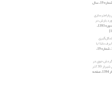
[دوره 1393، شماره 19، سال
 پارامترسازی
فت مدل WRF در برآورد بارش در
[دوره 1393،
 شکل‌گیری
رف دلتا) با
[دوره 1393، شماره 19،
گردش جوی در
طی بارش سنگین 21 دسامبر 1992 برروی شیراز (30 آذر
[دوره 1393، شماره 17، سال انتشار 1394، صفحه