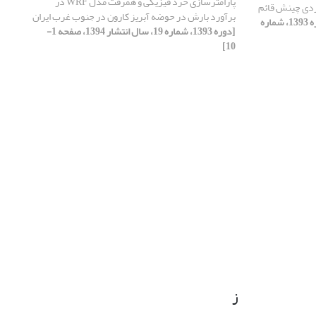
پارامترسازی خرد فیزیکی و همرفت مدل WRF در
دی چینش قائم
برآورد بارش در حوضه آبریز کارون در جنوب غرب ایران
[دوره 1393، شماره
[دوره 1393، شماره 19، سال انتشار 1394، صفحه 1-
10]
ز