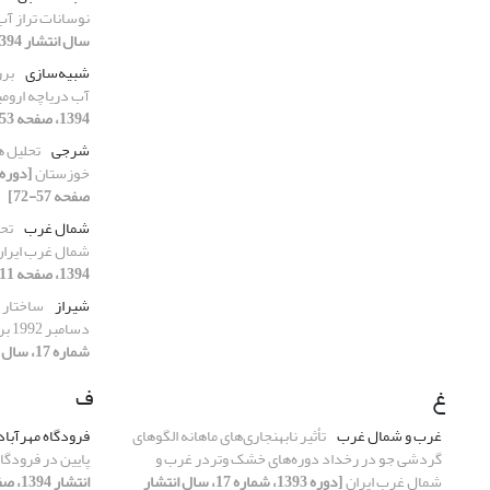
نوسانات تراز آب
سال انتشار 1394، صفحه 53-65]
شبیه‌سازی
برر
آب دریاچه اروم
1394، صفحه 53-65]
شرجی
تحلیل ه
خوزستان
صفحه 57-72]
شمال غرب
تحل
شمال غرب ایرا
1394، صفحه 11-22]
شیراز
دسامبر 1992 برروی شیراز (30 آذر 1371)
شماره 17، سال انتشار 1394، صفحه 73-90]
غ
ف
غرب و شمال غرب
تأثیر نابهنجاری‌های ماهانه الگوهای
فرودگاه مهرآباد
گردشی جو در رخداد دوره‌های خشک وتردر غرب و
پایین در فرودگا
شمال غرب ایران
[دوره 1393، شماره 17، سال انتشار
انتشار 1394، صفحه 33-46]