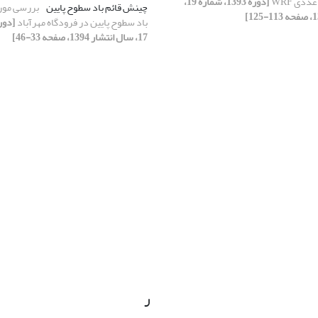
ددی WRF
[دوره 1393، شماره 19،
چینش قائم باد سطوح پایین
بررسی مور
باد سطوح پایین در فرودگاه مهرآباد
17، سال انتشار 1394، صفحه 33-46]
ر