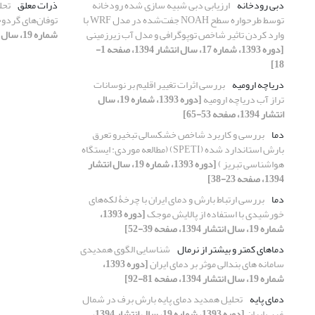
دبی رودخانه
ارزیابی دبی شبیه سازی شده رودخانه
ذرات معلق
تحل
توسط طرحواره سطح NOAH جفت‌شده در مدل WRF با
توفان‌های گردو
وارد کردن تاثیر شاخص توپوگرافی و مدل آب زیرزمینی
شماره 19، سال انتشار 1394، صفحه 67-80]
[دوره 1393، شماره 17، سال انتشار 1394، صفحه 1-
18]
دریاچه ارومیه
بررسی اثرات تغییر اقلیم بر نوسانات
تراز آب دریاچه ارومیه
[دوره 1393، شماره 19، سال
انتشار 1394، صفحه 53-65]
دما
بررسی و کاربرد شاخص خشکسالی تبخیرو تعرق
بارش استاندارد شده (SPETI) (مطالعه موردی: ایستگاه
هواشناسی تبریز )
[دوره 1393، شماره 19، سال انتشار
1394، صفحه 23-38]
دما
بررسی ارتباط بارش و دمای ایران با چرخۀ لکه‌های
خورشیدی با استفاده از پالایش موجک
[دوره 1393،
شماره 19، سال انتشار 1394، صفحه 39-52]
دماهای کمتر و بیشتر از نرمال
شناسایی الگوی همدیدی
سامانه های بندالی موثر بر دمای ایران
[دوره 1393،
شماره 19، سال انتشار 1394، صفحه 81-92]
دمای پایه
تحلیل همدید دمای پایه بارش برف در شمال
غرب ایران
[دوره 1393، شماره 19، سال انتشار 1394،