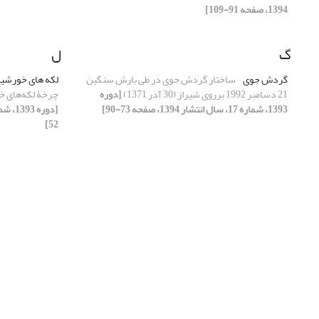
1394، صفحه 91-109]
گ
ل
گردش جوی
ساختار گردش جوی در طی بارش سنگین
لکه ­های خورشی
21 دسامبر 1992 برروی شیراز (30 آذر 1371)
[دوره
چرخۀ لکه‌های خ
1393، شماره 17، سال انتشار 1394، صفحه 73-90]
52]