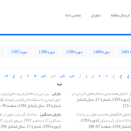
ارسال مقاله
داوران
تماس با ما
1
دوره 1400
دوره 1399
دوره 1398
دوره 1397
چ
ح
خ
د
ذ
ر
ز
ژ
س
ش
ص
ض
ط
ظ
ع
غ
ف
ب
تحلیل همدیدی سامانه‌های شرجی در
بارش
بررسی ارتباط بارش و دمای ایران 
[دوره 1393، شماره 17، سال انتشار
خورشیدی با استفاده از پالایش موجک
شماره 19، سال انتشار 1394، صفحه 39-52]
تحلیل الگوهای همدید موثر بر رخداد
بارش سنگین
ساختار گردش جوی در ط
خاک استان کردستان
[دوره 1393،
سنگین 21 دسامبر 1992 برروی شیراز (30 آذر 1371)