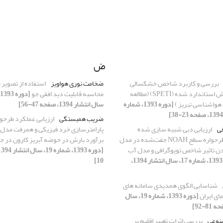
ض
بررسی و کاربرد شاخص خشکسالی
ضخامت نوری هواویز
استفاده از تصویر م
تبخیرو تعرق بارش استاندارد شده (SPETI) (مطالعه
محاسبه قابلیت دید افقی جو
هواشناسی تبریز )
[دوره 1393، شماره
سال انتشار 1394، صفحه 47-56]
ضریب همبستگی
ارزیابی عملکرد طرحوا
ی
ارزیابی دبی شبیه سازی شده
رودخانه توسط طرحواره سطح NOAH جفت‌شده در مدل
برآورد بارش در حوضه آبریز کارون در ج
د کردن تاثیر شاخص توپوگرافی و مدل آب
[دوره 1393، شماره 17، سال انتشار 1394،
10]
شناسایی الگوی همدیدی سامانه های
مای ایران
[دوره 1393، شماره 19، سال
نوعی
بررسی اثرات تغییر اقلیم بر