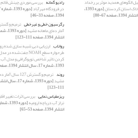
یل الگوهای همدید موثر بر رخداد
رادیو گمانه
بررسی موردی چینش قائم ب
خاک استان کردستان
[دوره 1393،
در فرودگاه مهرآباد
1394، صفحه 33-46]
رگرسیون خطی و غیرخطی
آمار دمای ماهانه مشهد
انتشار 1394، صفحه 111-123]
رواناب
ارزیابی دبی شبیه سازی شده رو
کردن تاثیر شاخص توپوگرافی و مدل آب 
1393، شماره 17، سال انتشار 1394، صفحه 1-18]
روند
ترمیم و گسترش 127 سال 
مشهد
111-123]
ریزمقیاس نمایی
بررسی اثرات تغییر اقل
تراز آب دریاچه ارومیه
انتشار 1394، صفحه 53-65]