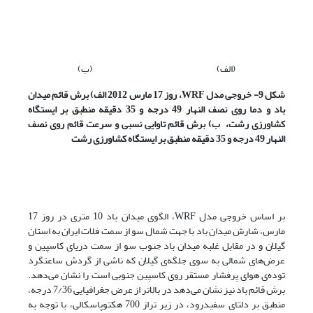
(الف) (ب)
شکل 9- خروجی مدل
WRF
، روز 17 مارس 2012 الف) برش قائم میدان
باد و دما روی نصف النهار 49 درجه و 35 دقیقه منطبق بر ایستگاه
کشاورزی رشت، ب) برش قائم تاوایی نسبی و سرعت قائم روی نصف
النهار 49 درجه و 35 دقیقه منطبق بر ایستگاه کشاورزی رشت
بر اساس خروجی مدل WRF‌، الگوی میدان باد 10 متری در روز 17
مارس، شارش میدان باد با جهت شمال سو از سمت فلات ایران به استان
گیلان و در مقابل غلبه میدان باد جنوب سو از سمت دریای کاسپین و
عرض‌های شمالی به سوی جلگه‌ی گیلان که ناشی از گردش ساعتگرد
توده‌ی هوای پرفشار مستقر روی کاسپین جنوبی است را نشان می‌دهد.
برش قائم باد نیز نشان می‌دهد در بالاتر از عرض جغرافیایی 7/36 درجه،
منطبق بر دلتای سفیدرود، ‌در زیر تراز 700 هکتوپاسکالی، با توجه به