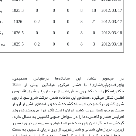
2012/03/17
18
8
0
0
0
1025.3
ب
2012/03/17
21
8
0
0
0.2
1026
با
2012/03/18
0
8
0
0
0
1026.5
رگ
2012/03/18
3
8
0
0
0.2
1029.5
مه 
در مجموع منشاء این سامانه‌ها درمقیاس همدیدی،
واچرخندی(پرفشاری‌) با فشار مرکزی میانگین بیش از 1035
هکتوپاسکال است که روی بخش‌هایی ازغرب اروپا و شرق اقیانوس
اطلس شکل می‌گیرد. هسته‌ی این سامانه ضمن حرکت شرق‌سو، تا روی
شرق کشور ترکیه و دریای سیاه کشیده شده و زبانه‌های ناشی از آن، از
سمت غرب و شمال‌غرب، کشور ایران را تحت تأثیر قرار می‌دهند که روند
افزایش فشار و کاهش دما را در سواحل جنوبی کاسپین به دنبال دارد.
گردش ساعت‌گرد این واچرخند همراه با تاوایی نسبی منفی در وردسپهر
زیرین، جریان‌های شمالی و شمال‌غربی، از روی دریای کاسپین به سمت
سواحل ایجاد می‌کند‌. استقرار مرکز کم‌فشار روی مرکز ایران و نفوذ زبانه