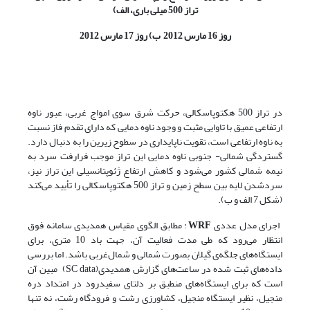
تراز 500 میلی باری، الف)
روز 16 مارس 2012 ب) روز 17 مارس 2012
در تراز 500 هکتوپاسکالی، حرکت شرق سوی امواج غربی‌، عبور ناوه
ارتفاعی عمیق با تاوایی مثبت و وجود ناوه دمایی که دارای تقدم فاز نسبت
به ناوه ارتفاعی است، تقویت ناپایداری در سطوح زیرین را به دنبال دارد.
گستردگی شمالی- جنوبی ناوه دمایی این تراز موجب فرارفت سرد به
نیمه شمالی کشور می‌شود و کاهش ارتفاع ژئوپتانسیلی این تراز نیز،
سردشدن لایه بین سطح زمین و تراز 500 هکتوپاسکالی را تأیید می‌کند
(شکل 7 الف و ب).
اجرای مدل عددی
WRF
: مطابق الگوی مقیاس همدیدی سامانه فوق
انتظار می‌رود که طی مدت فعالیت آن، جهت باد 10 متری، برای
ایستگاه‌های جلگه‌ی گیلان بصورت شمالی و شمال‌غربی باشد. اما بررسی
داده‌های ثبت شده در ساعت‌های گزارش همدیدی(SC data) مبین آن
است که برای ایستگاه‌های منطبق بر دلتای سفیدرود در امتداد دره
منجیل، نظیر ایستگاه منجیل، کشاورزی رشت و فرودگاه رشت، نه تنها