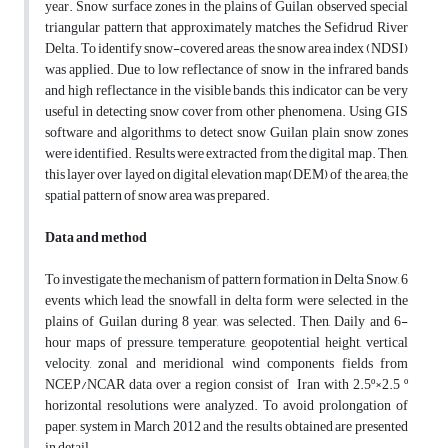
year. Snow surface zones in the plains of Guilan observed special
triangular pattern that approximately matches the Sefidrud River
Delta. To identify snow-covered areas, the snow area index (NDSI)
was applied. Due to low reflectance of snow in the infrared bands
and high reflectance in the visible bands, this indicator can be very
useful in detecting snow cover from other phenomena. Using GIS
software and algorithms to detect snow Guilan plain snow zones
were identified. Results were extracted from the digital map. Then,
this layer over layed on digital elevation map(DEM) of the area; the
spatial pattern of snow area was prepared.
Data and method
To investigate the mechanism of pattern formation in Delta Snow, 6
events which lead the snowfall in delta form were selected, in the
plains of Guilan during 8 year, was selected. Then, Daily and 6-
hour maps of pressure, temperature, geopotential height, vertical
velocity, zonal and meridional wind components fields from
NCEP/NCAR data over a region consist of Iran with 2.5º×2.5 º
horizontal resolutions were analyzed. To avoid prolongation of
paper, system in March 2012 and the results obtained are presented
in detail.