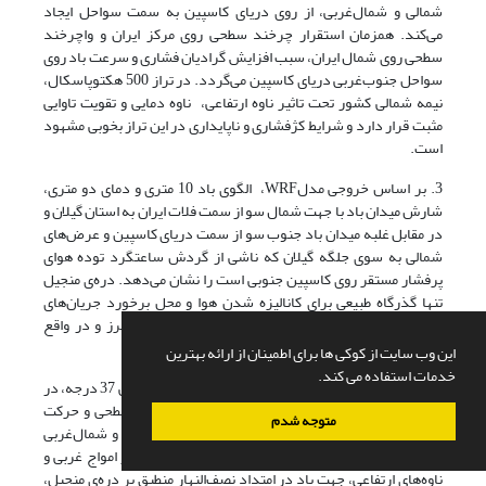
شمالی و شمال‌غربی، از روی دریای کاسپین به سمت سواحل ایجاد
می‌کند‌. همزمان استقرار چرخند سطحی روی مرکز ایران و واچرخند
سطحی روی شمال‌ ایران، سبب افزایش گرادیان فشاری و سرعت باد روی
سواحل جنوب‌غربی دریای کاسپین می‌گردد. در تراز 500 هکتوپاسکال،
نیمه شمالی کشور تحت تاثیر ناوه ارتفاعی، ناوه دمایی و تقویت تاوایی
مثبت قرار دارد و شرایط کژفشاری و ناپایداری در این تراز بخوبی مشهود
است.
3. بر اساس خروجی مدلWRF، الگوی باد 10 متری و دمای دو متری،
شارش میدان باد با جهت شمال سو از سمت فلات ایران به استان گیلان و
در مقابل غلبه میدان باد جنوب سو از سمت دریای کاسپین و عرض‌های
شمالی به سوی جلگه گیلان که ناشی از گردش ساعتگرد توده هوای
پرفشار مستقر روی کاسپین جنوبی است را نشان می‌دهد. دره‌ی منجیل
تنها گذرگاه طبیعی برای کانالیزه شدن هوا و محل برخورد جریان‌های
شمالی و جنوبی بین جلگه‌ی گیلان و بخش‌های جنوب البرز و در واقع
همگرایی مولفه‌های شمالی و جنوبی میدان باد است.
این وب سایت از کوکی ها برای اطمینان از ارائه بهترین
خدمات استفاده می کند.
4. برش قائم باد مبین آن است در بالاتر از عرض جغرافیایی 37 درجه، در
ترازهای زیرین وردسپهر با توجه به حاکمیت واچرخند سطحی و حرکت
متوجه شدم
پادساعتگرد توده هوای پرفشار، غلبه جریان‌های شمالی و شمال‌غربی
مشاهده می‌شود. اما در وردسپهر میانی و فوقانی با عبور امواج غربی و
ناوه‌های ارتفاعی، جهت باد در امتداد نصف‌النهار منطبق بر دره‌ی منجیل،