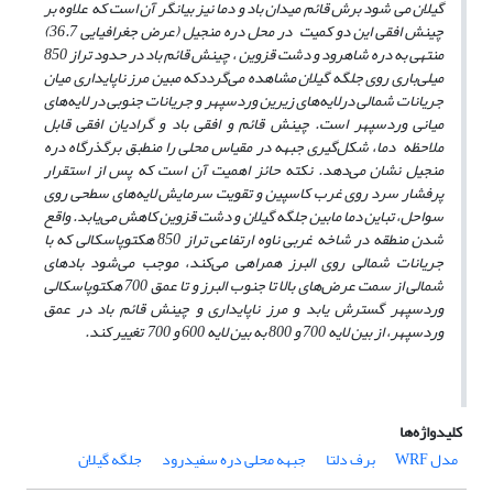
گیلان می شود برش قائم میدان باد و دما نیز بیانگر آن است که علاوه بر
چینش افقی این دو کمیت در محل دره منجیل (عرض جغرافیایی 36.7)
منتهی به دره شاهرود و دشت قزوین ، چینش قائم باد در حدود تراز 850
میلی‌باری روی جلگه گیلان مشاهده می‌گرددکه مبین مرز ناپایداری میان
جریانات شمالی درلایه‌های زیرین وردسپهر و جریانات جنوبی در لایه‌های
میانی وردسپهر است. چینش قائم و افقی باد و گرادیان افقی قابل
ملاحظه دما، شکل‌گیری جبهه در مقیاس محلی را منطبق برگذرگاه دره
منجیل نشان می‌دهد. نکته حائز اهمیت آن است که پس از استقرار
پرفشار سرد روی غرب کاسپین و تقویت سرمایش لایه‌های سطحی روی
سواحل، تباین دما مابین جلگه گیلان و دشت قزوین کاهش می‌یابد. واقع
شدن منطقه در شاخه غربی ناوه ارتفاعی تراز 850 هکتوپاسکالی که با
جریانات شمالی روی البرز‌ همراهی می‌کند، موجب می‌شود باد‌های
شمالی از سمت عرض‌های بالا تا جنوب البرز و تا عمق 700 هکتوپاسکالی
وردسپهر گسترش یابد و مرز ناپایداری و چینش قائم باد در عمق
وردسپهر، از بین لایه 700 و 800 به بین لایه 600 و 700 تغییر ‌کند.
کلیدواژه‌ها
مدل WRF
برف دلتا
جبهه محلی دره سفیدرود
جلگه گیلان