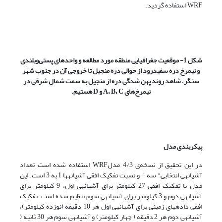
WRF استفاده گردید.
شکل 1- موقعیت جغرافیایی منطقه مورد مطالعه و واحدهای پستی‌وبلندی
و نیمرخ دره سفیدرود از حوالی دره منجیل تا خروجی آن در جنوب شهر
سنگر، شاهد روند پهن شدگی دره از منجیل به سمت شمال شرقی در
نیمرخ‌های
C
،
B
،
A
و
D
هستیم.
پیکربندی مدل
در این تحقیق از نسخه‌ی 4/3 مدلWRF استفاده شده است تعداد
آشیانه­ی انتخابی" سه " و نسبت تفکیک افقی آشیانه­ها 1 به 3 است. این
مدل با تفکیک افقی 27 کیلومتر برای آشیانه­ی اول، 9 کیلومتر برای
آشیانه­ی دوم و 3 کیلومتر برای آشیانه­ی سوم تنظیم شده است. تفکیک
افقی داده­های زمینی برای آشیانه­ی اول هر 10 دقیقه (نوزده کیلومتر)،
آشیانه­ی دوم هر 2 دقیقه ( چهار کیلومتر) و آشیانه­ی سوم هر 30 ثانیه (