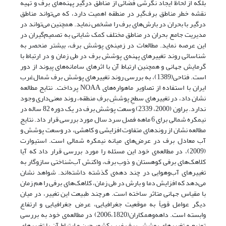
بلکه از لحاظ ایجاد نگرشی فضائی از مناطق درگیر پهنه‌های برف و تهیه
نقشه خطر مناطق برف‌گیر در منطقه اهمیت دارد، که می‌تواند مناطق
درگیر با بحران در بار‌ش‌های برف را مشخص نماید. همچنین می‌تواند در
مدیریت جامع بحران در مناطق مختلف کمک شایانی به تصمیم‌گیران در
این عرصه نماید. مطالعات در زمینه‌ی پوشش برف، بیشتر منحصر به
شناسائی روند تغییرهای پهنه‌ی پوشش برف در طی زمان و در ارتباط با
گرمایش جهانی و همچنین ارتباط آن با اثرهای سامانه‌های پیوند از دور
است. فتاحی(1389)، به بررسی روند تغییرهای پوشش برف شمال‌غرب
ایران با استفاده از تصاویر ماهواره‌های NOAA پرداخت. نتایج مطالعه‌
نشان داد، در تغییرهای سطحِ پوششِ برفِ منطقه، روند معنی‌داری وجود
ندارد. براون (2000‌، ‌2339) وسعت پوشش برف در یک دوره 82 ساله در
نیمکره شمالی برای 6 ماهه فصل سرد سال مورد بررسی قرار داد. نتایج
مطالعه نشان از روندهای متفاوت افزایشی و کاهشی، در وسعت پوشش و
آب معادل برف در عرض‌های میانه نیمکره شمالی است. استیوارت
(2009)، در مطالعه‌ی خود این مسئله را مورد بررسی قرار داد که آیا
کلاهک‌های برفی کوهستان و ذوب برف، واکنش آب‌شناختی سازوگار به
تغییرهای آب‌و‌هوایی در چند دهه‌ی گذشته داشته‌اند. شواهد نشان
می‌دهد که افزایش دما و بارش در طی زمان، کلاهک‌های برفی را هم‌ زمان
با مقیاس جهانی متاثر ساخته است. هرچند طبیعت این تغییر، در میان
دیگر عوامل قویاً به موقعیت جغرافیایی، عرض جغرافیایی و ارتفاع
وابسته است. داهه‌و‌همکاران(‌2006‌،‌1820) در مطالعه‌ی خود به بررسی
توزیع و تغییرهای پوشش برف غرب کشور چین و ارتباط آن با تغییرهای