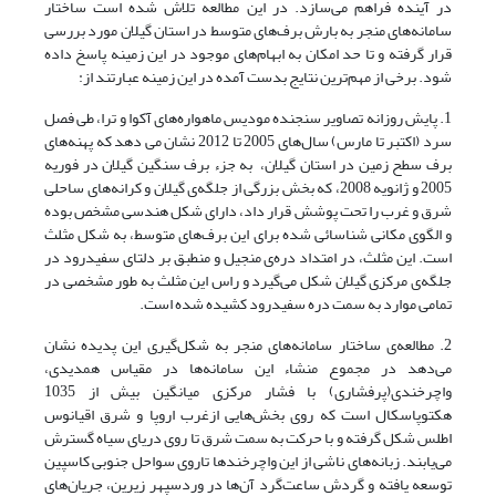
در آینده فراهم می‌سازد. در این مطالعه تلاش شده است ساختار
سامانه‌های منجر به بارش برف‌های متوسط در استان گیلان مورد بررسی
قرار گرفته و تا حد امکان به ابهام‌های موجود در این زمینه پاسخ داده
شود. برخی از مهم‌ترین نتایج بدست آمده در این زمینه عبارتند از:
1. پایش روزانه تصاویر سنجنده‌ مودیس ماهواره‌های آکوا و ترا، طی فصل
سرد (اکتبر تا مارس) سال‌های 2005 تا 2012 نشان می دهد که پهنه‌های
برف سطح زمین در استان گیلان، به جزء برف سنگین گیلان در فوریه
2005 و ژانویه 2008، که بخش بزرگی از جلگه‌ی گیلان و کرانه‌های ساحلی
شرق و غرب را تحت پوشش قرار داد، دارای شکل هندسی مشخص بوده
و ‌الگوی مکانی شناسائی شده برای این برف‌های متوسط، به شکل مثلث
است. این مثلث‌، در امتداد دره‌ی منجیل و منطبق بر دلتای سفیدرود در
جلگه‌ی مرکزی گیلان شکل می‌گیرد و راس این مثلث به طور مشخصی در
تمامی موارد به سمت دره سفیدرود کشیده شده است.
2. مطالعه‌ی ساختار سامانه‌های منجر به شکل‌گیری این پدیده نشان
می‌دهد در مجموع منشاء این سامانه‌ها در مقیاس همدیدی،
واچرخندی(پرفشاری‌) با فشار مرکزی میانگین بیش از 1035
هکتوپاسکال است که روی بخش‌هایی ازغرب اروپا و شرق اقیانوس
اطلس شکل گرفته و با حرکت به سمت شرق تا روی دریای سیاه گسترش
می‌یابند. زبانه‌های ناشی از این واچرخندها تاروی سواحل جنوبی کاسپین
توسعه یافته و گردش ساعت‌گرد آن‌ها در وردسپهر زیرین، جریان‌های