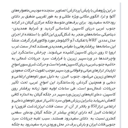
در این پژوهش با پایش (پردازش) تصاویر سنجنده‌ مودیس ماهواره‌های
آکوا و ترا، الگوی مکانی ویژه مثلثی و به طور تقریبی منطبق بر دلتای
رودخانه سفیدرود برای برف‌های متوسط جلگه مرکزی گیلان در کرانه
جنوب غربی دریای کاسپین شناسائی گردید و شرایط همدیدی-
دینامیکی سامانه‌های منجر به شکل‌گیری این الگو، با استفاده از اجرای
مدل عددی
WRF
با تفکیک 3 و 9 کیلومتر مورد واکاوی قرار گرفت. منشأ
این سامانه‌ها پرفشارهایی با مقیاس همدیدی هستند که از سمت غرب
اروپا تا روی دریای کاسپین کشیده می‌شوند. چرخش ساعت‌گرد این
واچرخند‌ها در وردسپهر زیرین با فرارفت سرد جریانات شمالی به
حاشیه جنوب‌غربی دریای کاسپین همراه است و حرکت شرق‌سوی امواج
ناپایدار ترازهای میانی و فوقانی وردسپهر موجب تقویت حرکات صعودی
لایه‌های زیرین می‌شود‌. جنوب البرز، به دلیل عبور‌ ناوه‌های ارتفاعی و
دمایی و همچنین گردش پادساعتگرد این امواج غربی، تحت تأثیر
جریانات شمال‌سو است. طی ساعات اولیه نفوذ زبانه پرفشار روی
کاسپین، دمای لایه‌های زیرین وردسپهر در جلگه گیلان به اندازه کافی
کاهش نمی‌یابد بنابراین ریزش هوای سرد ناشی از عبور ناوه‌های دمایی و
ارتفاعی تراز850 ‌و بالاتر از آن، از سمت فلات ایران(دشت قزوین) و
ارتفاعات البرز که دارای ارتفاع بیشتر از جلگه گیلان ودمای سطحی
کمتری نسبت به دلتای سفیدرود هستند، سبب غلبه جریانات سرد
جنوبی فلات ایران و بارش برف در محل ورودی دره سفید‌رود به جلگه