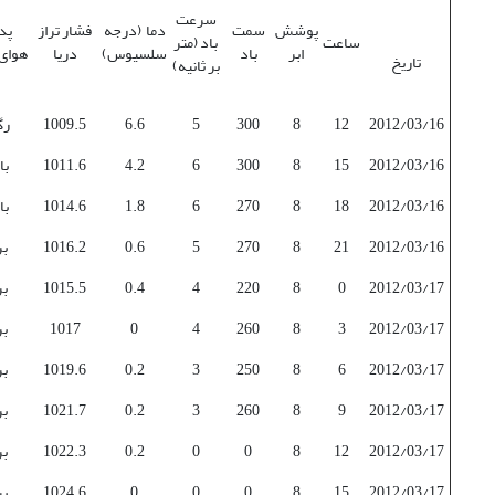
سرعت
پوشش
سمت
دما (درجه
فشار تراز
پد
ساعت
باد (متر
ابر
باد
سلسیوس)
دریا
هوای
تاریخ
بر ثانیه)
2012/03/16
12
8
300
5
6.6
1009.5
رگ
2012/03/16
15
8
300
6
4.2
1011.6
با
2012/03/16
18
8
270
6
1.8
1014.6
با
2012/03/16
21
8
270
5
0.6
1016.2
ب
2012/03/17
0
8
220
4
0.4
1015.5
ب
2012/03/17
3
8
260
4
0
1017
ب
2012/03/17
6
8
250
3
0.2
1019.6
ب
2012/03/17
9
8
260
3
0.2
1021.7
ب
2012/03/17
12
8
0
0
0.2
1022.3
ب
2012/03/17
15
8
0
0
0
1024.6
ب