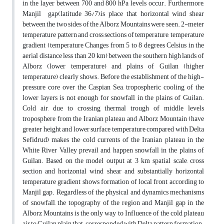
in the layer between 700 and 800 hPa levels occur. Furthermore,
Manjil gap(latitude 36/7),is place that horizontal wind shear
between the two sides of the Alborz Mountains were seen. 2-meter
temperature pattern and cross sections of temperature, temperature
gradient (temperature Changes from 5 to 8 degrees Celsius in the
aerial distance less than 20 km) between the southern high lands of
Alborz (lower temperature) and plains of Guilan (higher
temperature) clearly shows. Before the establishment of the high-
pressure core over the Caspian Sea, tropospheric cooling of the
lower layers is not enough for snowfall in the plains of Guilan.
Cold air, due to crossing thermal trough of middle levels
troposphere from the Iranian plateau and Alborz Mountain (have
greater height and lower surface temperature compared with Delta
Sefidrud) makes the cold currents of the Iranian plateau in the
White River Valley prevail and happen snowfall in the plains of
Guilan. Based on the model output at 3 km spatial scale, cross
section and horizontal wind shear and substantially horizontal
temperature gradient shows formation of local front according to
Manjil gap. Regardless of the physical and dynamics mechanisms
of snowfall, the topography of the region and Manjil gap in the
Alborz Mountains is the only way to Influence of the cold plateau
air to Guilan plain that corresponded with Delta pattern formation.