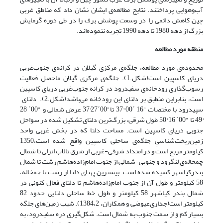
آب‌وهوایی پرداختند. نتایج مطالعه‌ی ایشان نشان داد که مناطق غربی
چین کاهش دائمی را در وسعت پوشش برف را در طی دوره گرمایش
بزرگ از دهه 1980 تا دهه 1990 تجربه ننموده‌اند.
منطقه مورد مطالعه
محدوده‌ی مورد مطالعه،‌ جلگه‌ی مرکزی گیلان در کرانه‌ی جنوب‌‌غربی
دریای کاسپین است(شکل.1). جلگه‌ی مرکزی گیلان ماحصل فعالیت
رسوب‌گذاری رودخانه‌ی سفیدرود در کرانه جنوب‌غربی دریای کاسپین
است، بنابراین منطبق بر دلتای این رودخانه می‌باشد(شکل.2). دلتای
سپیدرود با مختصات "16 ´00 °37 تا"00‌´‌27°‌37 عرض شمالی و "00´ 28
°49 تا "00´ 16 °50 طول شرقی، بزرگ‌ترین دلتای تشکیل شده در سواحل
جنوبی دریای کاسپین است. مساحت دلتا که در بخش غربی واحد
زمین‌ریخت‌شناسیِ جلگه‌ی ساحلی کاسپین واقع شده است،1350
کیلومتر مربع است و در امتداد شرقی-غربی از شرق تالاب ‌انزلی تا شمال
چمخاله‌ی لنگرود و جنوبی-شمالی از جنوب امام‌‌‌زاده‌هاشم رشت تا شمال
بندرکیاشهر کشیده شده است. بیشترین پهنای دلتا از رشت تا چمخاله،
58 کیلومتر و طول آن از جنوب امام‌زاده‌هاشم تا دلتای فعال کنونی در
شمال بندر کیاشهر 58 کیلومتر و طول خط ساحلی دلتایی حدود 82
کیلومتر است(جداری‌عیوضی و همکاران، 1384،2). شیب زمین‌های جلگه
بسیار کم و از سمت جنوب به شمال است. شکل‌گیری دره سفیدرود، به