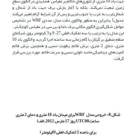
جهت باد 10 متری، از تئوری‌های حاکم بر مقیاس همدیدی‌ در الگوی سطح
زمین تبعیت نمی‌کند، بلکه با آغاز بارش برف جهت باد از شمال و
شمال‌غرب به غرب یا جنوب‌غربی و پس از آن شرایط آرام تغییر می‌کند
جدول1 بنابراین به منظور واکاوی دقت مدل عددی WRF در تشخیص
عوامل شکل‌گیری الگوی مکانی برف دلتا و بررسی در مقیاس کوچک‌تر‌،
این مدل را به ترتیب با سه تفکیک افقی 27، 9 و 3 کیلومتر روی شبکه‌ای
منظم منطبق بر گیلان با گام زمانی سه ساعته اجرا گردید و الگوی باد 10
متری، دمای 2 متری، برش قائم رطوبت نسبی و همچنین برش قائم
کمیت‌های دینامیکی مانند تاوایی نسبی و سرعت قائم مورد بررسی قرار
گرفت.
شکل 8- خروجی مدل
WRF
برای میدان باد 10 متری و دمای 2 متری
ساعت
00 روز 17 مارس 2012، الف)
UTC
برای دامنه 2 (تفکیک افقی 9کیلومتر)