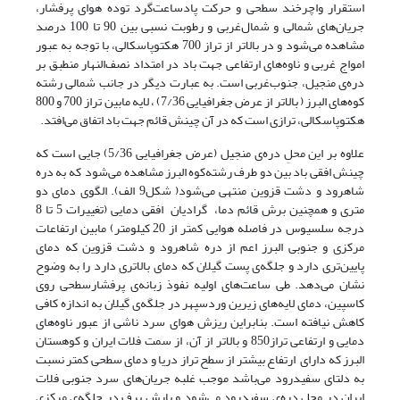
استقرار واچرخند سطحی و حرکت پادساعت‌گرد توده هوای پرفشار،
جریان‌های شمالی و شمال‌غربی و رطوبت نسبی بین 90 تا 100 درصد
مشاهده می‌شود و در بالاتر از تراز 700 هکتوپاسکالی، با توجه به عبور
امواج غربی و ناوه‌های ارتفاعی جهت باد در امتداد نصف‌النهار منطبق بر
دره‌ی منجیل، جنوب‌غربی است. به عبارت دیگر در جانب شمالی رشته
کو‌ه‌های البرز ( بالاتر از عرض جغرافیایی 7/36) ، لایه مابین تراز 700 و 800
هکتوپاسکالی، ترازی است که در آن چینش قائم جهت باد اتفاق می‌افتد.
علاوه بر این محلِ دره‌ی منجیل (عرض جغرافیایی 5/36) جایی است که
چینش افقی باد بین دو طرف رشته‌کوه البرز مشاهده می‌شود که به دره
شاهرود و دشت قزوین منتهی می‌شود‌( شکل9 الف‌‌‌). الگوی دمای دو
متری و همچنین برش قائم دما، گرادیان افقی دمایی (‌تغییرات 5 تا 8
درجه سلسیوس در فاصله هوایی کمتر از 20 کیلومتر) مابین ارتفاعات
مرکزی و جنوبی البرز اعم از دره شاهرود و دشت قزوین که دمای
پایین‌تری دارد و جلگه‌ی پست گیلان که دمای بالاتری دارد را به وضوح
نشان می‌دهد. طی ساعت‌های اولیه نفوذ زبانه‌ی پرفشارسطحی روی
کاسپین، دمای لایه‌های زیرین وردسپهر در جلگه‌ی گیلان به اندازه کافی
کاهش نیافته است. بنابراین ریزش هوای سرد ناشی از عبور ناوه‌های
دمایی و ارتفاعی تراز850 ‌و بالاتر از آن، از سمت فلات ایران و کوهستان
البرز که دارای ارتفاع بیشتر از سطح تراز دریا و دمای سطحی کمتر نسبت
به دلتای سفیدرود می‌باشد موجب غلبه جریان‌های سرد جنوبی فلات
ایران در محل دره‌ی سفید‌رود می‌شود و بارش برف در جلگه‌ی مرکزی