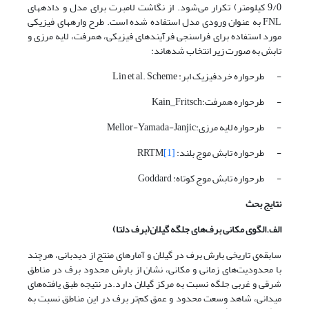
9/0 کیلومتر) تکرار می‌شود. از نگاشت لامبرت برای مدل و داده­های
FNL به عنوان ورودی مدل استفاده شده است. طرح واره­های فیزیکی
مورد استفاده برای فراسنجی فرآیندهای فیزیکی، همرفت، لایه مرزی و
تابش به صورت زیر انتخاب شده­اند:
- طرحواره خردفیزیک ابر: Lin et al. Scheme
- طرحواره همرفت:Kain_Fritsch
- طرحواره لایه مرزی:Mellor-Yamada-Janjic
- طرحواره تابش موج بلند: RRTM
[1]
- طرحواره تابش موج کوتاه: Goddard
نتایج بحث
الف.الگوی مکانی برف‌های جلگه گیلان(برف دلتا)
سابقه‌ی تاریخی بارش برف در گیلان و آمارهای منتج از دید‌بانی، هرچند
با محدودیت‌های زمانی و مکانی، نشان از بارش محدود برف در مناطق
شرقی و غربی جلگه نسبت به مرکز گیلان دارد.در نتیجه طبق یافته‌های
میدانی، شاهد وسعت محدود و عمق کم‌تر برف در این مناطق نسبت به