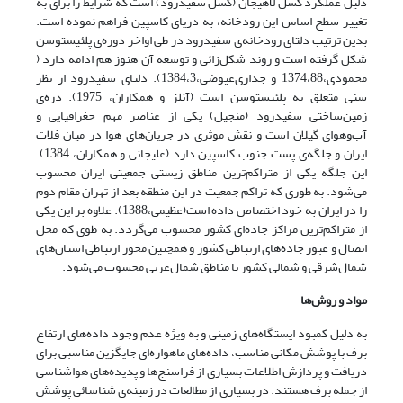
دلیل عملکرد گسل لاهیجان (گسل سفیدرود) است که شرایط را برای به
تغییر سطح اساس این رودخانه، به دریای کاسپین فراهم نموده است.
بدین ترتیب دلتای رودخانه‌ی سفیدرود در طی اواخر دوره‌ی پلئیستوسن
شکل گرفته است و روند شکل‌زائی و توسعه آن هنوز هم ادامه دارد (
محمودی،1374،88 و جداری‌عیوضی،1384،3). دلتای سفیدرود از نظر
سنی متعلق به پلئیستوسن است (آنلز ‌و‌ همکاران، 1975). دره‌ی
زمین‌ساختی سفیدرود (منجیل) یکی از عناصر مهم جغرافیایی و
آب‌و‌هوای گیلان است و نقش موثری در جریان‌های هوا در میان فلات
ایران و جلگه‌ی پست جنوب کاسپین دارد (علیجانی ‌و‌ همکاران،‌ 1384).
این جلگه یکی از متراکم‌ترین مناطق زیستی جمعیتی ایران محسوب
می‌شود. به طوری که تراکم جمعیت در این منطقه بعد از تهران مقام دوم
را در ایران به خود اختصاص داده است(عظیمی،1388). علاوه بر این یکی
از متراکم‌ترین مراکز جاده‌ای کشور محسوب می‌گردد. به طوی که محل
اتصال و عبور جاده‌های ارتباطی کشور و همچنین محور ارتباطی استان‌های
شمال‌شرقی و شمالی کشور با مناطق شمال‌غربی محسوب می‌شود.
مواد و روش‌ها
به دلیل کمبود ایستگاه‌های زمینی و به ویژه عدم وجود داده‌های ارتفاع
برف با پوشش مکانی مناسب‌، داده‌های ماهواره‌ای جایگزین مناسبی برای
دریافت و پردازش اطلاعات بسیاری از فراسنج‌ها و پدیده‌های هواشناسی
از جمله برف هستند. در بسیاری از مطالعات در زمینه‌ی شناسائی پوشش