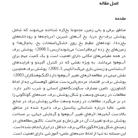
اصل مقاله
مقدمه
مناطق برفی و یخی زمین، مجموعا یخ‌کره شناخته می‌شوند که شامل
پوشش برف-یخ دریا، یخ آب‌های شیرین (دریاچه‌ها و رودخانه‌های
یخ‌زده)، توده‌های عظیم یخ روی خشکی(صفحات یخ، یخچال‌ها) و
زمین‌های یخ زده (پرمافراست) می‌شوند(ریس،2008،‌1). پوشش برف
در همه مقیاس‌های مکانی دارای اهمیت است و یک کمیت مهم برای
آب‌و‌هوا می‌باشد. به ویژه نقشی که در کنترل آلبیدو و فرایندهای
آب‌شناسی و زیستی بازی می‌کند(تاپینر،2001‌‌‌،1). پوشش برف همچنین
نقش مهمی در مطالعه اثرهای تغییر آب‌و‌هوا دارد(‌گنگ‌و‌همکاران 2003).
پوشش برف بر اقتصاد مردم پائین‌دست مناطق کوهستانی چه از لحاظ
کشاورزی، تامین مصارف سکونت‌گاه‌های انسانی و شرب تاثیر دارد.
مطالعات در زمینه‌ی وسعت و شکل پوشش برف، جنبه‌های گوناگونی را
در بر می‌گیرد، مطالعات در زمینه وسعت مکانی پوشش برف در منابع
علمی، غالبا درباره شناسائی پتانسیل برف ذخیره شده در مناطق
بالادست آبخیزها، اثرهای تغییر آب‌وهوا و گرمایش جهانی، بر مساحت
پوشش برف و تغییرات آن در طی زمان و غیره است. تاکنون مطالعه‌ای در
زمینه‌ی شکل ویژه الگوی مکانی برف، حداقل در ایران انجام نشده است.
این مسئله نه تنها از لحاظ جنبه‌های علمی-آموزشی دارای اهمیت است.