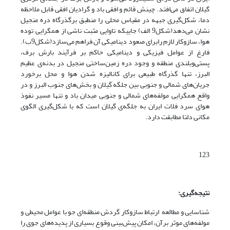
گیلان اتفاق می‌افتد. چینش قائم و افقی باد و گرادیان افقی قابل ملاحظه
دما، شکل‌گیری جبهه در مقیاس محلی را منطبق برگذرگاه دره منجیل
نشان می‌دهد(شکل9 الف) ‌جاییکه تاوایی مثبت ناشی از همگرایی توده
هوا‌، سازوکار لازم رابرای صعود دینامیکی آن فراهم می‌سازد(شکل‌9‌ب‌‌).
فارغ از عوامل فیزیکی و دینامیکی حاکم بر فرآیند بارش برف،
پستی‌وبلندی منطقه و وجود دره زمین‌ساختی منجیل در بدنه‌ی عظیم
البرز، تنها گذرگاه طبیعی برای کانالیزه شدن هوا و محل برخورد
جریان‌های شمالی و جنوبی بین جلگه گیلان و بخش‌های جنوب البرز و در
واقع همگرایی مولفه‌های شمالی و جنوبی میدان باد و تنها مسیر نفوذ
هوای سرد فلات ایران به جلگه‌ی گیلان است که با شکل‌گیری الگوی
مکانی دلتا مطابقت دارد.
123
نتیجه‌گیری:
شناسایی و مطالعه ارتباط سازوکار گردش منطقه‌ای جو با عوامل محیطی و
مولفه‌های موثر برآن، امکان پیش‌بینی وقوع بسیاری از پدیده‌های جوی را