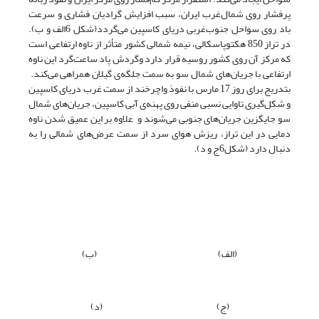
پرفشار روی شمال‌غرب ایران، سبب افزایش گرادیان فشاری و سرعت
باد روی سواحل جنوب‌غربی دریای کاسپین می‌گردد(شکل 6الف و ب).
در تراز 850 هکتوپاسکالی، نیمه شمالی کشور متأثر از ناوه ارتفاعی است
که مرکز آن روی کشور روسیه قرار دارد وگردش پاد ساعت‌گرد این ناوه
ارتفاعی با جریان‌های شمال سو به سمت جلگه‌ی گیلان همراهی می‌کند.
بتدریج برای روز 17 مارس با نفوذ واچرخند از سمت غرب دریای کاسپین
و شکل‌گیری تاوایی نسبی منفی روی پهنه‌ی آبی کاسپین، جریان‌های شمال
سو جایگزین جریان‌های جنوبی می‌شوند و علاوه بر این عمیق شدن ناوه
دمایی در این تراز، ریزش هوای سرد از سمت عرض‌های شمالی را به
دنبال دارد ‌(شکل‌6‌ج و د).
(الف) (ب)
(ج) (د)