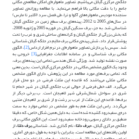
جلگه‌ی مرکزی گیلان می‌باشیم. تصاویر ماهواره‌ای امکان مطالعه‌ی مکانی
جامع را با دقت مکانی بالا فراهم می‌نماید. با مطالعه روزانه‌ی تصاویر
سنجنده‌ مودیس ماهواره‌های آکوا و ترا، طی فصل سرد (اکتبر تا مارس)
در سال‌های 2005 تا 2012، پهنه‌های برف سطح زمین در جلگه‌ی گیلان
شناسائی شد. به جزء برف سنگین گیلان در فوریه 2005 و ژانویه 2008،
که بخش بزرگی از جلگه‌ی گیلان و کرانه‌های ساحلی شرق و غرب را تحت
پوشش قرار داد، شش پهنه‌ی مکانی برف ملایم در جلگه گیلان شناسائی
شد. سپس با پردازش تصاویر ماهواره‌ای در نرم افزار ارداس
[2]
، الگوی
مکانی برف شناسائی و در سامانه اطلاعات جغرافیایی
[3]
خروجی به
صورت نقشه تولید شد. ویژگی شکل هندسی تمامی این پهنه‌های برف،
وجود یک الگوی مشخص مکانی در جلگه‌ی مرکزی گیلان است. بدین معنی
که، تمامی برف‌های مورد مطالعه در این پژوهش، دارای الگوی مشخص
مکانی مثلثی می‌باشند که قاعده این مثلث فرضی در دو محل قرار
می‌گیرد. الف.خطی فرضی از حوالی غرب جلگه‌ی گیلان در شهر خمام تا
شرق در سواحل شمال‌شرقی شهر لاهیجان است. ب.برخی دیگر از
برف‌ها، قاعده‌ی این مثلث از غرب بر رشت و از شرق بر لاهیجان منتهی
می‌گردد. راس این مثلث هم به طور مشخص در تمامی موارد به سمت
دره‌ی سفیدرود کشیده شده است. به دلیل همین شکل خاص، که دقیقا
منطبق بر دلتای رسوبی رودخانه سفیدرود است، این الگوی مکانیِ برفِ
جلگه‌ی مرکزی گیلان،
«برف دلتا
» نام گذاری شد. شناسائی
برف دلتا،
از
اولین یافته‌های این مطالعه است، بنابراین با توجه به طول دوره‌ی آماری،
تصاویر مطالعه شده در اکثر قریب به اتفاق برف‌های با ارتفاع متوسط در