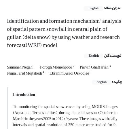
عنوان مقاله
English
Identification and formation mechanism’ analysis
of spatial pattern snowfall in central plain of
guilan (delta snow) by using weather and research
forecast(WRF) model
نویسندگان
English
1
2
3
Samaneh Negah
Forogh Momenpoor
Parvin Ghaffarian
4
5
Nima Farid Mojtahedi
Ebrahim Asadi Oskooiee
چکیده
English
Introduction
To monitoring the spatial snow cover, by using MODIS images
(Aqua and Terra satellites), during the cold season (October to
March) in the years 2005 to 2012 (9 years). These images, with daily
intervals and spatial resolution of 250 meter were studied for 9-