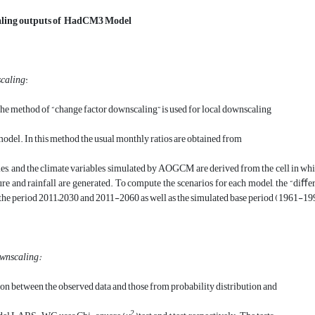
aling outputs of HadCM3 Model
caling
:
, the method of “change factor downscaling” is used for local downscaling
el. In this method the usual monthly ratios are obtained from
ries, and the climate variables simulated by AOGCM are derived from the cell in which
re and rainfall are generated. To compute the scenarios for each model, the “diﬀer
the period 2011–2030 and 2011-2060 as well as the simulated base period (1961-199
ownscaling:
n between the observed data and those from probability distribution and
2