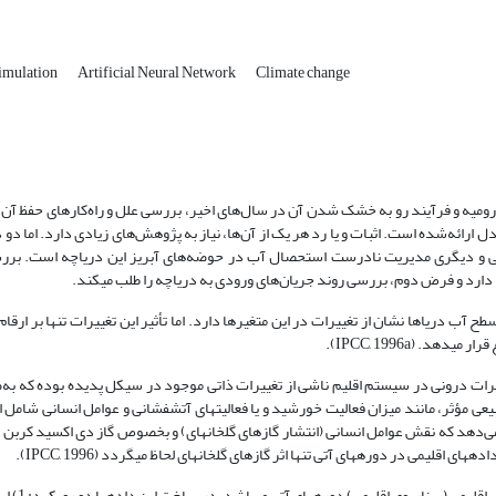
imulation
Artificial Neural Network
Climate change
ومیه و فرآیند رو به خشک شدن آن در سال‌های اخیر، بررسی علل و راه‌کارهای حفظ آن 
ارائه‌شده است. اثبات و یا رد هر یک از آن‌ها، نیاز به پژوهش‌های زیادی دارد. اما دو 
هوایی و دیگری مدیریت نادرست استحصال آب در حوضه‌های آبریز این دریاچه است. بر
 دارد و فرض دوم، بررسی روند جریان‌های ورودی به دریاچه را طلب می­کند.
شش برف و سطح آب دریاها نشان از تغییرات در این متغیرها دارد. اما تأثیر این تغییرات تنها بر ار
. (IPCC, 1996a).
غییرات درونی در سیستم اقلیم ناشی از تغییرات ذاتی موجود در سیکل پدیده بوده که به
یعی مؤثر، مانند میزان فعالیت خورشید و یا فعالیت­های آتشفشانی و عوامل انسانی شامل 
 مواد معلق ناشی از فعالیت­های انسانی است. اما بررسی­های IPCC نشان می‌دهد که نقش عوامل انسانی (انتشار گازهای گلخانه­ای) و بخصوص گاز دی ا
اقلیمی در دوره­های آتی تنها اثر گازهای گلخانه­ای لحاظ می­گردد (IPCC, 1996).