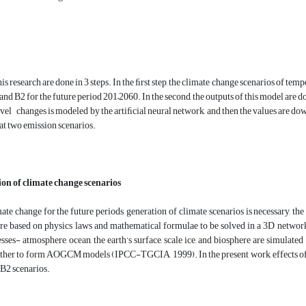
his research are done in 3 steps. In the ﬁrst step, the climate change scenarios of 
and B2 for the future period 201–2060. In the second, the outputs of this model a
vel changes is modeled by the artiﬁcial neural network, and then the values are down
t two emission scenarios.
on of climate change scenarios
ate change for the future periods, generation of climate scenarios is necessary, 
re based on physics laws and mathematical formulae to be solved in a 3D network o
sses- atmosphere, ocean, the earth’s surface, scale ice, and biosphere are simulate
ther to form AOGCM models (IPCC-TGCIA, 1999). In the present work, effects of
B2 scenarios.