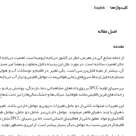
کلیدواژه‌ها
English
اصل مقاله
مقدمه
از جمله منابع آبی در معرض خطر در کشور دریاچه ارومیه است. اهمیت دریاچه ار
حائز اهمیت ساخته است. در مورد علل این پدیده دلایل متفاوت و بعضاً غیر مستدل 
آن، بیشتر از بقیه قابل‌بررسی است. یکی تغییر در اقلیم و نوسانات آب و 
مستلزم تحلیل ارتباط سری‌های زمانی طولانی‌مدت عوامل اقلیمی و تراز آب دریاچه
بررسی­های اولیه IPCC بر روی‌داده‌های مشاهداتی دما، بارندگی، پو
رخدادهای فرین اقلیمی مانند طوفان­ها، سیلاب‌ها و خشک‌سالی‌ها را نیز تحت شعاع قرار می­دهد
این تغییرات می­تواند ناشی از دو عامل تغییرات درونی و عوامل خارجی باشد. ت
دهه­ای یا چند دهه­ای ظاهر می­شوند. عوامل خارجی نیز شامل دو عامل، عوامل طب
گلخانه­ای و
اقلیم کره زمین نسبت به عوامل دیگر بسیار بیشتر است. از این‌رو به‌منظور تولید داده­های 