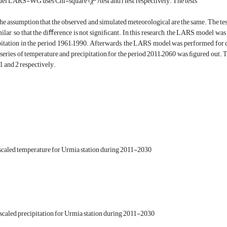
odel LARS-WG uses Chi-square (
χ
)
test and
t
test, respectively. The tests
the assumption that the observed and simulated meteorological are the same. The test 
ilar, so that the diﬀerence is not signiﬁcant. In this research, the LARS model 
pitation in the period 1961–1990. Afterwards, the LARS model was performed for cl
 series of temperature and precipitation for the period 2011–2060 was ﬁgured out. 
1 and 2 respectively.
caled temperature for Urmia station during 2011-2030
scaled precipitation for Urmia station during 2011-2030