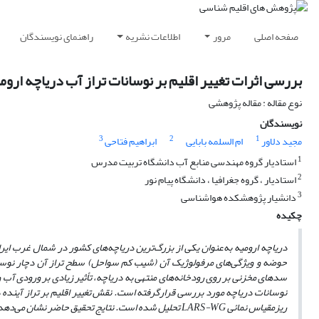
صفحه اصلی
مرور
اطلاعات نشریه
راهنمای نویسندگان
بررسی اثرات تغییر اقلیم بر نوسانات تراز آب دریاچه اروم
نوع مقاله : مقاله پژوهشی
نویسندگان
3
2
1
مجید دلاور
ام السلمه بابایی
ابراهیم فتاحی
1
استادیار گروه مهندسی منابع آب دانشگاه تربیت مدرس
2
استادیار ، گروه جغرافیا ، دانشگاه پیام نور
3
دانشیار پژوهشکده هواشناسی
چکیده
دریاچه ارومیه به‌عنوان یکی از بزرگ‌ترین دریاچه‌های کشور در شمال غرب ایر
حوضه و ویژگی‌های مرفولوژیک آن (شیب کم سواحل) سطح تراز آن دچار نوسانات
سدهای مخزنی بر روی رودخانه‌های منتهی به دریاچه، تأثیر زیادی بر ورودی آب
نوسانات دریاچه مورد بررسی قرارگرفته است. نقش تغییر اقلیم بر تراز آینده
ریزمقیاس نمائی
LARS-WG
تحلیل شده است. نتایج تحقیق حاضر نشان می‌دهد ک