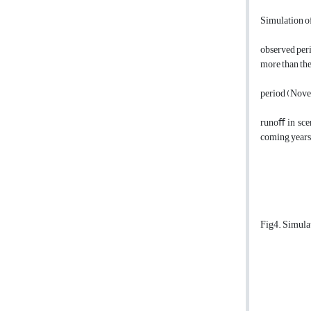
Simulation of
observed peri
more than the
period (Novem
runoﬀ in scen
coming years 
Fig4. Simula