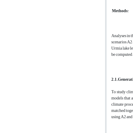
Methods:
Analyses in t
scenarios A2 
Urmia lake le
be computed a
2.1.Generati
To study clim
models that a
climate proce
matched toge
using A2 and 