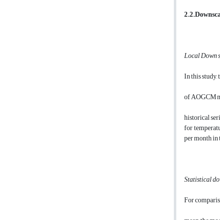
2.2.Downsc
Local Down s
In this study
of AOGCM mod
historical se
for temperatu
per month in 
Statistical d
For compariso