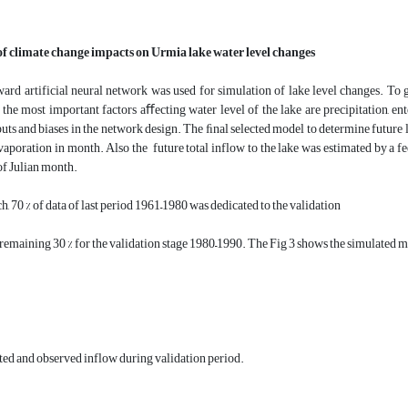
of climate change impacts on
Urmia
lake water level changes
rd artificial neural network was used for simulation of lake level changes. To g
the most important factors aﬀecting water level of the lake are precipitation, ent
puts and biases in the network design. The ﬁnal selected model to determine future la
aporation in month. Also the future total inflow to the lake was estimated by a 
of Julian month.
ch, 70 % of data of last period 1961–1980 was dedicated to the validation
e remaining 30 % for the validation stage 1980–1990. The Fig 3 shows the simulated 
ed and observed inflow during validation period.