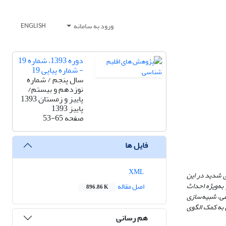
ورود به سامانه
ENGLISH
دوره 1393، شماره 19
- شماره پیاپی 19
سال پنجم / شماره
نوزدهم و بیستم/
پاییز و زمستان 1393
پاییز 1393
صفحه
53-65
فایل ها
XML
ی شدید در این
به‌ویژه احداث
اصل مقاله
896.86 K
عی، شبیه‌سازی
 به کمک الگوی
هم رسانی