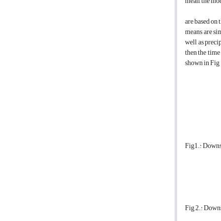
mean, the m
are based on 
means are sim
well as preci
then the time
shown in Fig 
Fig1.: Downs
Fig 2.: Down