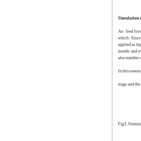
Simulation
An feed forwa
which. Since 
applied as in
month and ev
also number 
In this resear
stage, and th
Fig3. Simulat