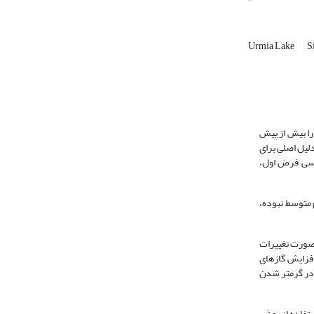
Urmia Lake
S
را بیش از پیش
دلیل اصلی برای
رسی فرض اول،
قام متوسط نبوده،
‌صورت تغییرات
افزایش گازهای
کسید کربن در گرم­تر شدن
در ارزیابی اثرات منطقه­ای تغییر اقلیم پیش از هر چیز نیاز به سری زمانی متغیرهای اقلیمی (سناریوی اقلیمی) دوره­های آتی می­باشد. در ساخت این داده­ها دو رویکرد: 1) استفاده از روش­