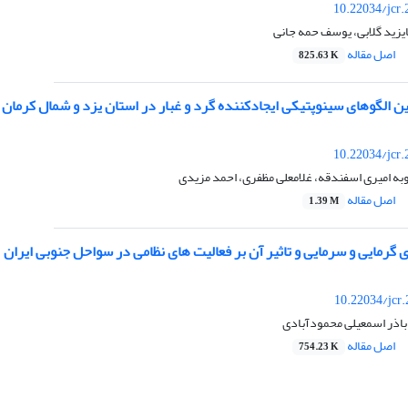
10.22034/jcr
یزید گلابی، یوسف حمه جانی
اصل مقاله
825.63 K
 الگوهای سینوپتیکی ایجادکننده گرد و غبار در استان یزد و شمال کرمان
10.22034/jcr
وبه امیری اسفندقه، غلامعلی مظفری، احمد مزیدی
اصل مقاله
1.39 M
 گرمایی و سرمایی و تاثیر آن بر فعالیت های نظامی در سواحل جنوبی ایران
10.22034/jcr
اباذر اسمعیلی محمودآبادی
اصل مقاله
754.23 K