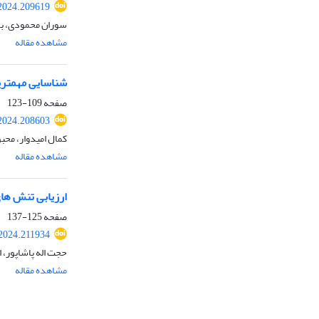
.2024.209619
سوران محمودی، با
مشاهده مقاله
شناسایی مهمترین
صفحه
109-123
.2024.208603
کمال امیدوار، محب
مشاهده مقاله
ارزیابی تنش های
صفحه
125-137
.2024.211934
حجت اله پاشاپور، 
مشاهده مقاله