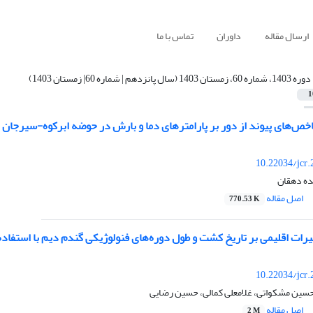
ارسال مقاله
داوران
تماس با ما
دوره 1403، شماره 60، زمستان 1403 (سال پانزدهم | شماره 60| زمستان 1403)
1
خص‌های پیوند از دور بر پارامترهای دما و بارش در حوضه ابرکوه-سیرجان
10.22034/jcr
ده دهقان
اصل مقاله
770.53 K
ت اقلیمی بر تاریخ کشت و طول دوره‌های فنولوژیکی گندم دیم با استفاده از مدل‌های CMIP6 
10.22034/jcr
حسین مشکواتی، غلامعلی کمالی، حسین رضایی
اصل مقاله
2 M