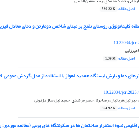
زجانی، حمید محمدی، زینب معین الدینی
اصل مقاله
580.22 K
طقه کلیماتولوژی روستای نقنج بر مبنای شاخص دومارتن و دمای معادل فیزی
10.22034/jcr
میرزایی
اصل مقاله
1.39 M
 و بارش ایستگاه همدید اهواز با استفاده از مدل گردش عمومی MPI-EMS1-2-HR و مدل ریزمقیاس نمایی آماری SDSM6.1.
10.22034/jcr.2025
جبرائیل قربانیان، رضا برنا، جعفر مرشدی، حمید نیل ساز دزفولی
اصل مقاله
564.92 K
اقلیمی نحوه استقرار ساختمان ها در سکونتگاه های بومی (مطالعه موردی: 