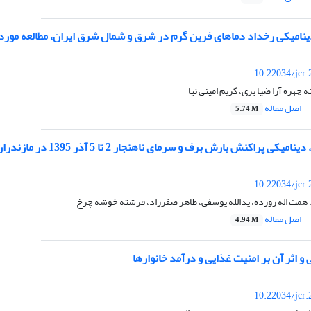
امیکی رخداد دماهای فرین گرم در شرق و شمال شرق ایران، مطالعه موردی: 13 ژوئن 8
10.22034/jcr
چهره آرا ضیا بری، کریم امینی نیا
اصل مقاله
5.74 M
ی پراکنش بارش برف و سرمای ناهنجار 2 تا 5 آذر 1395 در مازندران
10.22034/jcr
 همت اله رورده، یدالله یوسفی، طاهر صفرراد، فرشته خوشه چرخ
اصل مقاله
4.94 M
 و اثر آن بر امنیت غذایی و درآمد خانوارها
10.22034/jcr