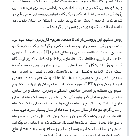
حیات تعیین کننده‌اند مع-الاسف طبیعت تمایلی به حمایت از ضعفا ندارد
و به گونه‌هایی که برای حیات آماده‌ترند پاداش بیشتری می‌دهد. این
پژوهش بر اساس اطلاعات کمی مرکز کلیماتولوژی روستای نقنج واقع در
شرقی‌ترین ناحیه از بخش مرکزی بیرجند در استان خراسان جنوبی در
دامنه ارتفاعات گینو مورد پژوهش قرار گرفته است.
روش تحقیق این پژوهش از لحاظ هدف، نظری- کاربردی؛ حیطه میدانی؛
ماهیت و روش، تحقیقی از نوع مطالعات کمی برگرفته از کتاب فرهنگ و
معماری روستا (مطالعه موردی روستای نقنج) [1] می‌باشد. گردآوری
اطلاعات از طریق مطالعات کتابخانه‌ای، برخط، و اطلاعات آماری ایستگاه
کلیماتولوژی اداره کل آب منطقه‌ای استان خراسان جنوبی بدست آمده
است. روش تجزیه و تحلیل در این پژوهش کمی و کیفی، بر اساس دو
شاخص کمی‌سازِ دومارتن(De Martonne) و شاخص دمای معادل
فیزیولوژیکی بدن( PET) صورت پذیرفت. نتایج حاکی از آن است که نوع
اقلیم این منطقه بر اساس شاخص خشکی دومارتن، خشک و بر اساس
شاخص دمای معادل فیزیولوژیکی بدن به طور متوسط دو ماه از سال
دارای آسایش حرارتی، چهار ماه‌ دمای هوا بین خنک و خیلی خنک، یک ماه
از سال گرم، دو ماه از سال سرد و سه ماه از سال بسیار سرد می‌باشد.
یافته‌ها نشان می‌دهند گرم‌ترین و سردترین ماه سال به ترتیب، تیرماه
و دی ماه بوده است. یافته‌ها تصدیق می‌کند که بر اساس بوم‌گرایی
اقلیمی در ساخت ابنیه این روستا و سایر روستاها و شهرهای هم ارتفاع
این منطقه، شرایط جوّیِ تقریبا سرد در نظر گرفته شود.