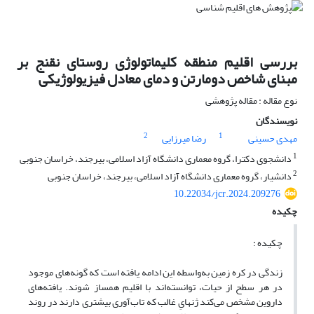
بررسی اقلیم منطقه کلیماتولوژی روستای نقنج بر
مبنای شاخص دومارتن و دمای معادل فیزیولوژیکی
نوع مقاله : مقاله پژوهشی
نویسندگان
2
1
مهدی حسینی
رضا میرزایی
1
دانشجوی دکترا، گروه معماری دانشگاه آزاد اسلامی، بیرجند، خراسان جنوبی
2
دانشیار، گروه معماری دانشگاه آزاد اسلامی، بیرجند، خراسان جنوبی
10.22034/jcr.2024.209276
چکیده
چکیده :
زندگی در کره زمین به‌واسطه این ادامه یافته است که گونه‌های موجود
در هر سطح از حیات، توانسته‌اند با اقلیم همساز شوند. یافته‌های
داروین مشخص می‌کند ژنهایِ غالب که تاب‌آوری بیشتری دارند در روند