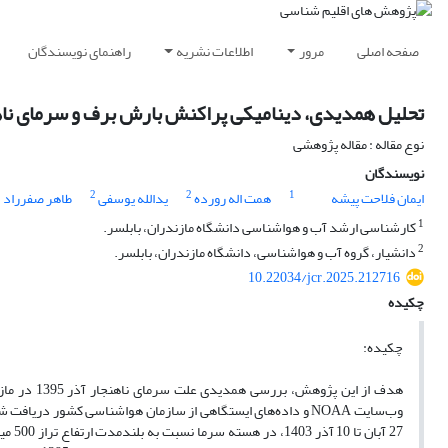
صفحه اصلی
مرور
اطلاعات نشریه
راهنمای نویسندگان
تحلیل همدیدی، دینامیکی پراکنش بارش برف و سرمای ناهنجار 2 تا 5 آذر 1395 در 
نوع مقاله : مقاله پژوهشی
نویسندگان
2
2
2
1
ایمان فلاحت پیشه
همت اله رورده
یدالله یوسفی
طاهر صفرراد
1
کارشناسی ارشد آب و هواشناسی دانشگاه مازندران، بابلسر.
2
دانشیار، گروه آب و هواشناسی، دانشگاه مازندران، بابلسر.
10.22034/jcr.2025.212716
چکیده
چکیده: