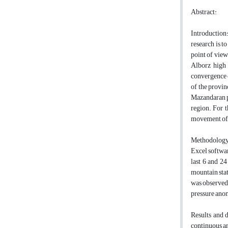
Abstract:
Introduction:
research is 
point of view
Alborz high 
convergence o
of the provin
Mazandaran pr
region. For t
movement of a
Methodology:
Excel softwar
last 6 and 24
mountain stat
was observed 
pressure anom
Results and 
continuous an