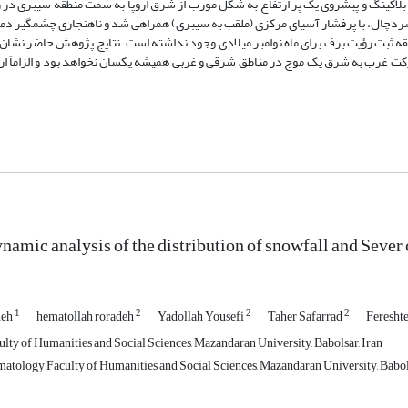
ت، به تحلیل این سامانه پرداخته شد. در اوایل آذر 1395 با وقوع بلاکینگ و پیشروی یک پر ارتفاع به شکل مورب از شرق اروپا به سمت منطقه س
سردچال، با پرفشار آسیای مرکزی (ملقب به سیبری) همراهی شد و ناهنجاری چشمگیر دما
ایستگاه‌های جلگه استان سابقه ثبت رؤیت برف برای ماه نوامبر میلادی وجود نداشته است. نتایج پژوهش حاضر ن
کت غرب به شرق یک موج در مناطق شرقی و غربی همیشه یکسان نخواهد بود و الزاماً ار
ynamic analysis of the distribution of snowfall and Sev
1
2
2
2
heh
hematollah roradeh
Yadollah Yousefi
Taher Safarrad
Feresht
lty of Humanities and Social Sciences, Mazandaran University, Babolsar, Iran
atology Faculty of Humanities and Social Sciences, Mazandaran University, Babols