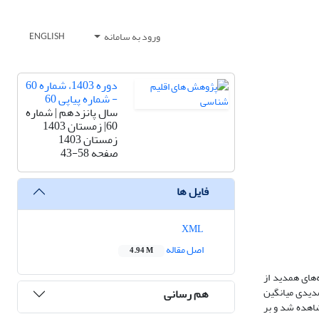
ورود به سامانه
ENGLISH
دوره 1403، شماره 60
- شماره پیاپی 60
سال پانزدهم | شماره
60| زمستان 1403
زمستان 1403
صفحه
43-58
فایل ها
XML
اصل مقاله
4.94 M
ز منظر دینامیک می‌باشد. نقشه‌های همدید از
رچه شدند. در ترسیم نقشه‌های همدیدی میانگین
هم رسانی
میلی بار کمتر از 60-، فشار سطح دریا بیش از 9 میلی بار و دما سطح کمتر از 12- کلوین مشاهده شد و بر