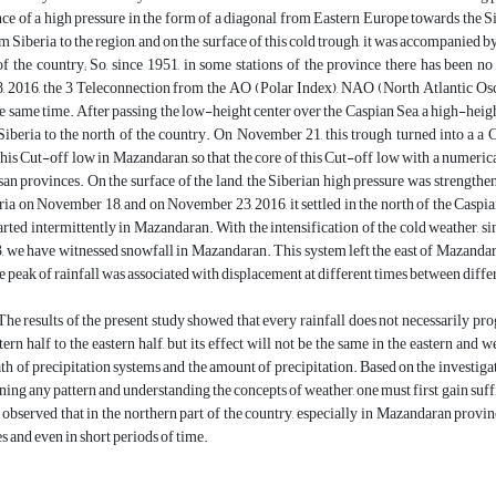
ce of a high pressure in the form of a diagonal from Eastern Europe towards the Sib
 Siberia to the region, and on the surface of this cold trough, it was accompanied b
of the country; So, since 1951, in some stations of the province there has been 
 2016, the 3 Teleconnection from the AO (Polar Index), NAO (North Atlantic Osc
he same time. After passing the low-height center over the Caspian Sea, a high-he
iberia to the north of the country. On November 21, this trough turned into a
this Cut-off low in Mazandaran, so that the core of this Cut-off low with a numerica
n provinces. On the surface of the land, the Siberian high pressure was strengthen
ria on November 18, and on November 23, 2016, it settled in the north of the Cas
tarted intermittently in Mazandaran. With the intensification of the cold weather,
 we have witnessed snowfall in Mazandaran. This system left the east of Mazand
he peak of rainfall was associated with displacement at different times between diffe
he results of the present study showed that every rainfall does not necessarily pr
ern half to the eastern half, but its effect will not be the same in the eastern and w
 of precipitation systems and the amount of precipitation. Based on the investigatio
ing any pattern and understanding the concepts of weather, one must first gain suf
y observed that in the northern part of the country, especially in Mazandaran provin
es and even in short periods of time.