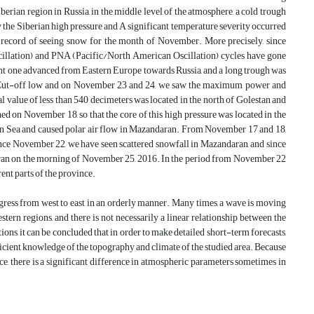
erian region in Russia, in the middle level of the atmosphere, a cold trough
y the Siberian high pressure and A significant temperature severity occurred
no record of seeing snow for the month of November. More precisely, since
illation) and PNA (Pacific/North American Oscillation) cycles have gone
ight one advanced from Eastern Europe towards Russia, and a long trough was
 a Cut-off low and on November 23 and 24, we saw the maximum power and
l value of less than 540 decimeters was located in the north of Golestan and
ed on November 18, so that the core of this high pressure was located in the
pian Sea and caused polar air flow in Mazandaran. From November 17 and 18,
 since November 22, we have seen scattered snowfall in Mazandaran, and since
aran on the morning of November 25, 2016. In the period from November 22
rent parts of the province.
ogress from west to east in an orderly manner. Many times, a wave is moving
estern regions, and there is not necessarily a linear relationship between the
ns, it can be concluded that in order to make detailed short-term forecasts,
ficient knowledge of the topography and climate of the studied area. Because
ce, there is a significant difference in atmospheric parameters sometimes in