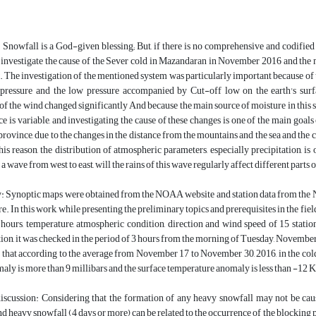
 Snowfall is a God-given blessing; But, if there is no comprehensive and codified pl
to investigate the cause of the Sever cold in Mazandaran in November 2016 and t
. The investigation of the mentioned system was particularly important because of 
pressure and the low pressure accompanied by Cut-off low on the earth's surfac
f the wind changed significantly And because the main source of moisture in this 
ce is variable, and investigating the cause of these changes is one of the main goals 
ovince, due to the changes in the distance from the mountains and the sea and the con
his reason, the distribution of atmospheric parameters, especially precipitation, is
 wave from west to east, will the rains of this wave regularly affect different parts 
 Synoptic maps were obtained from the NOAA website and station data from the Na
e. In this work, while presenting the preliminary topics and prerequisites in the fiel
 hours, temperature, atmospheric condition, direction and wind speed of 15 stations
ion, it was checked in the period of 3 hours from the morning of Tuesday, November
that according to the average from November 17 to November 30, 2016, in the cold cor
aly is more than 9 millibars and the surface temperature anomaly is less than -12 Ke
discussion: Considering that the formation of any heavy snowfall may not be ca
d heavy snowfall (4 days or more) can be related to the occurrence of the blockin