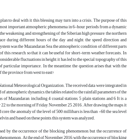
an to deal with it, this blessing may turn into a crisis. The purpose of this
he most important atmospheric phenomena in 6-hour periods from a dynamic
the weakening and strengthening of the Siberian high pressure, the northern
e during different hours of the day and night, the speed, direction and
system was the Mazandaran Sea, the atmospheric condition of different parts
of this research, so that it can be useful for short-term weather forecasts. In
siderable fluctuations in height, it has led to the special topography of this
 of particular importance. In the meantime, the question arises that with the
of the province from west to east?
tional Meteorological Organization. The received data were integrated in
d of atmospheric dynamics, the tables related to the rainfall parameters of the
 of Mazandaran, including 4 coastal stations, 5 plain stations and 6 It is a
 22, to the morning of Friday, November 25, 2016. After drawing the maps, it
e, the anomaly of the level of 500 millibars is less than -60, the sea level
lvin and based on these points, this system was analyzed.
used by the occurrence of the blocking phenomenon, but the occurrence of
g phenomenon. At the end of November 2016, with the occurrence of blocking