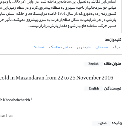
اساس این نکا
میانی جو سردچالی از ناحیه سیبری به منطقه پیشروی کرد و در سطح زمین این 
کشور رقم زد؛ به‌طوری‌که، از سال 1951 خاصه در 
بارشی در هر شرایطی به شکل منظم از غرب به شرق پیشروی نمی‌کند. تأثیر حر
مسیر حرکت سامانه‌های بارشی و مقدار بارش برقرار نیست.
کلیدواژه‌ها
برف
یخبندان
مازندران
تحلیل دینامیک
همدید
عنوان مقاله
English
er cold in Mazandaran from 22 to 25 November 2016
نویسندگان
English
1
eh Khooshehcharkh
ar, Iran
چکیده
English