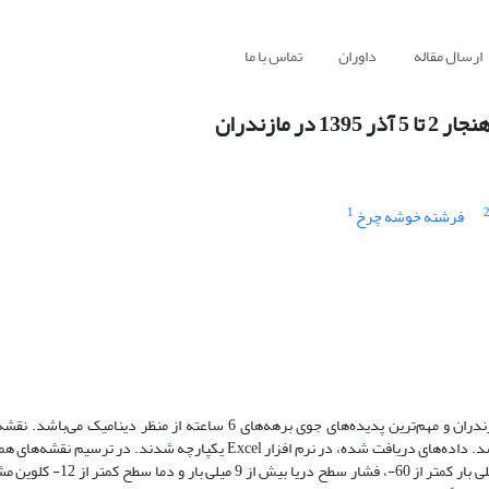
ارسال مقاله
داوران
تماس با ما
مازندران
1
فرشته خوشه چرخ
هدف از این پژوهش، بررسی همدیدی علت سرمای ناهنجار آذر 1395 در مازندران و مهم‌ترین پدیده‌های جوی برهه‌های 6 ساعته ا
وب‌سایت NOAA و داده‌های ایستگاهی از سازمان هواشناسی کشور دریافت شد. داده‌های دریافت شده، در نرم افزار Excel یکپا
27 آبان تا 10 آذر 1403، در هسته سرما نسبت به بلندمدت ارتفاع تراز 500 