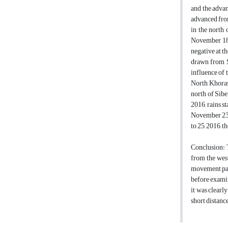
and the advan
advanced from
in the north 
November 18,
negative at t
drawn from S
influence of 
North Khorasa
north of Sibe
2016, rains s
November 23,
to 25, 2016, t
Conclusion: T
from the west
movement path
before examin
it was clearl
short distanc