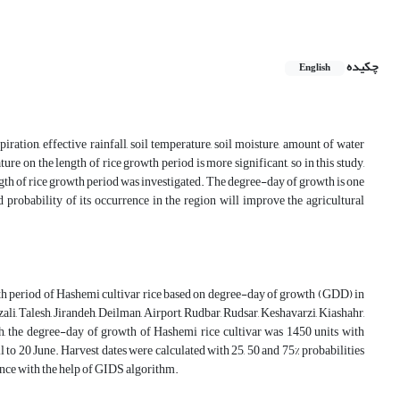
چکیده
English
ration, effective rainfall, soil temperature, soil moisture, amount of water
ure on the length of rice growth period is more significant, so in this study,
ngth of rice growth period was investigated. The degree-day of growth is one
probability of its occurrence in the region will improve the agricultural
owth period of Hashemi cultivar rice based on degree-day of growth (GDD) in
ali, Talesh, Jirandeh, Deilman, Airport, Rudbar, Rudsar, Keshavarzi, Kiashahr,
h, the degree-day of growth of Hashemi rice cultivar was 1450 units with
 to 20 June. Harvest dates were calculated with 25, 50 and 75% probabilities
vince with the help of GIDS algorithm.