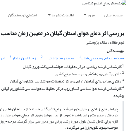
صفحه اصلی
مرور
اطلاعات نشریه
راهنمای نویسندگان
بررسی اثر دمای هوای استان گیلان در تعیین زمان مناسب
نوع مقاله : مقاله پژوهشی
نویسندگان
3
2
1
سیدمحمدتقی سدیدی شال
محمد رضا یزدانی
زهرا امین دلدار
ابر
1
کارشناس ارشد ریاضی، مرکز تحقیقات هواشناسی کشاورزی گیلان
2
دکتری آبیاری و زهکشی، موسسه برنج کشور
3
دکتری فیزیولوژی گیاهان زراعی، مرکز تحقیقات هواشناسی کشاورزی گیلان
4
کارشناس ارشد هواشناسی کشاورزی، مرکز تحقیقات هواشناسی کشاورزی گیلان
چکیده
پارامتر های زیادی بر طول دوره رشد برنج تاثیرگذار هستند از جمله آن ها می 
دریافتی، مدیریت زراعی اشاره نمود. از بین عوامل فوق اثر دمای هوا بر طول دو
لازم برای کامل شدن طول دوره رشد برنج مورد بررسی قرار گرفت. درجه-روز ر
موجب بهبود تقویم زراعی می‌گردد.