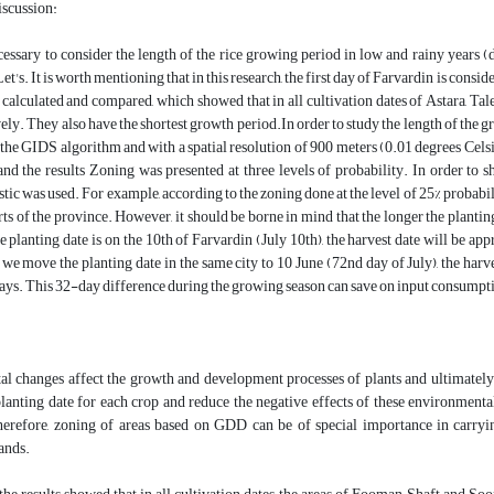
iscussion:
ecessary to consider the length of the rice growing period in low and rainy years 
et's. It is worth mentioning that in this research, the first day of Farvardin is conside
 calculated and compared, which showed that in all cultivation dates of Astara, Ta
ively. They also have the shortest growth period.In order to study the length of the 
g the GIDS algorithm and with a spatial resolution of 900 meters (0.01 degrees Celsiu
and the results Zoning was presented at three levels of probability. In order to 
tic was used. For example, according to the zoning done at the level of 25% probab
rts of the province. However, it should be borne in mind that the longer the plantin
e planting date is on the 10th of Farvardin (July 10th), the harvest date will be ap
 we move the planting date in the same city to 10 June (72nd day of July), the harve
days. This 32-day difference during the growing season can save on input consumption 
 changes affect the growth and development processes of plants and ultimately th
lanting date for each crop and reduce the negative effects of these environmenta
herefore, zoning of areas based on GDD can be of special importance in carrying
lands.