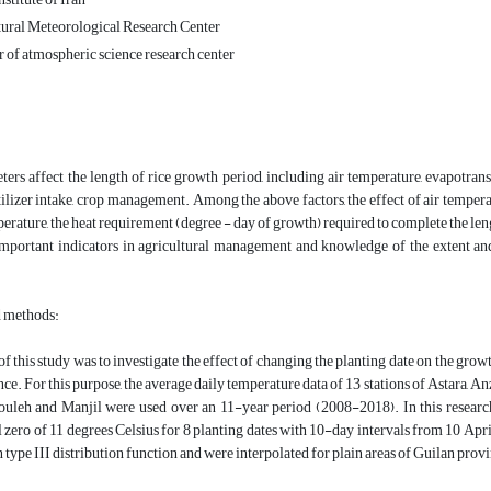
ural Meteorological Research Center
of atmospheric science research center
:
rs affect the length of rice growth period, including air temperature, evapotranspi
rtilizer intake, crop management. Among the above factors, the effect of air temperat
perature, the heat requirement (degree - day of growth) required to complete the le
important indicators in agricultural management and knowledge of the extent and 
d methods:
f this study was to investigate the effect of changing the planting date on the gr
ce. For this purpose, the average daily temperature data of 13 stations of Astara, Anz
ouleh and Manjil were used over an 11-year period (2008-2018). In this researc
 zero of 11 degrees Celsius for 8 planting dates with 10-day intervals from 10 April
 type III distribution function and were interpolated for plain areas of Guilan pro