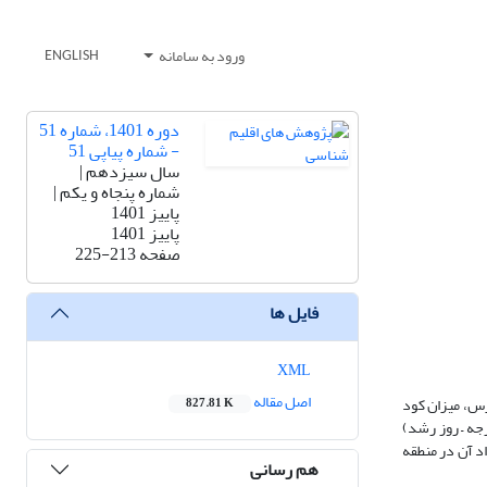
ورود به سامانه
ENGLISH
دوره 1401، شماره 51
- شماره پیاپی 51
سال سیزدهم |
شماره پنجاه و یکم |
پاییز 1401
پاییز 1401
صفحه
225-213
فایل ها
XML
اصل مقاله
رس، میزان کود
827.81 K
جه – روز رشد)
د آن در منطقه
هم رسانی