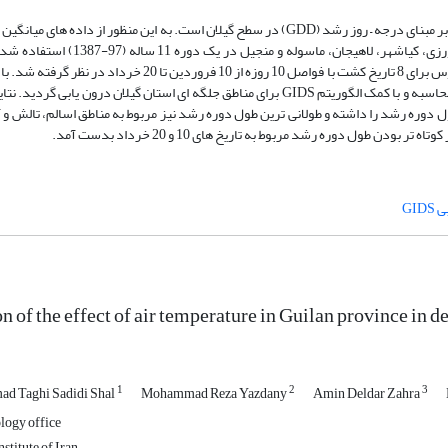
ایستگاه آستارا، انزلی، تالش، جیرنده، دیلمان، فرودگاه، رودبار، رودسر، کشاورزی، ک
درجه-روز رشد برنج هاشمی، 1450 واحد با صفر فیزیولوژیکی 11 درجه سلسیوس برای 8 تاریخ کشت با فواصل 10 روزه از 0
توزیع پیرسون نوع سوم تاریخ های برداشت با احتمال های 25، 50 و 75 درصد محاسبه و با کمک الگوریتم GIDS برای مناطق جلگه ای استان گیلان
وره رشد را داشته و طولانی ترین طول دوره رشد نیز مربوط به مناطق اسالم، تالش و آ
طول دوره رشد مربوط به تاریخ های 10 و 20 خرداد بدست آمد.
GID
n of the effect of air temperature in Guilan province in d
1
2
3
d Taghi Sadidi Shal
Mohammad Reza Yazdany
Amin Deldar Zahra
logy office
stitute of Iran