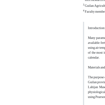
3
Guilan Agricult
4
Faculty member 
Introduction
Many paramete
available, fe
using air tem
of the most 
calendar.
Materials an
The purpose o
Guilan provin
Lahijan, Mas
physiological
using Pearson