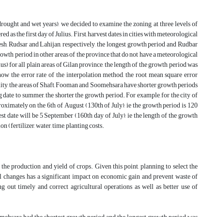
(drought and wet years), we decided to examine the zoning at three levels of
red as the first day of Julius. First, harvest dates in cities with meteorological
lesh, Rudsar and Lahijan, respectively, the longest growth period and Rudbar
growth period in other areas of the province that do not have a meteorological
s) for all plain areas of Gilan province, the length of the growth period was
show the error rate of the interpolation method, the root mean square error
ility, the areas of Shaft, Fooman and Soomehsara have shorter growth periods
g date to summer, the shorter the growth period. For example, for the city of
proximately on the 6th of August (130th of July), ie the growth period is 120
st date will be 5 September (160th day of July), ie the length of the growth
(fertilizer, water, time, planting costs.
e production and yield of crops. Given this point, planning to select the
l changes, has a significant impact on economic gain and prevent waste of
 out timely and correct agricultural operations as well as better use of