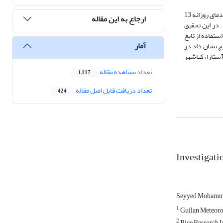
هدف از این تحقیق بررسی اثر تغییر تاریخ کشت بر طول دوره رشد برنج هاشمی بر مبنای درجه – روز رشد (GDD) در سطح گیلان است. به این منظور از داده های میانگین دمای روزانه 13
ارجاع به این مقاله
یاشهر، لاهیجان، ماسوله و منجیل در یک دوره 11 ساله (97-1387) استفاده شد. در این تحقیق
1 فروردین تا 20 خرداد در نظر گرفته شد. با استفاده از تابع
آمار
 درون یابی گردید. نتایج نشان داد در
ستارا، کیاشهر
تعداد مشاهده مقاله
1,117
تعداد دریافت فایل اصل مقاله
424
Investigatio
Seyyed Mohamma
1
Guilan Meteoro
2
Rice Research In