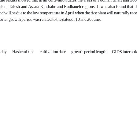
, the results showed that in all cultivation dates, the areas of Fooman, Shaft and
alem, Talesh and Astara, Kiashahr and Rudbaneh regions. It was also found that the
d will be due to the low temperature in April, when the rice plant will naturally rece
horter growth period was related to the dates of 10 and 20 June.
-day
Hashemi rice
cultivation date
growth period length
GIDS interpol