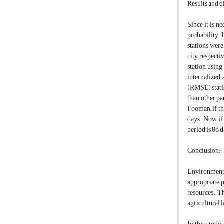
Results and d
Since it is n
probability. L
stations were
city, respect
station, usin
internalized 
(RMSE) statis
than other pa
Fooman, if th
days. Now, if
period is 88 
Conclusion:
Environmental
appropriate p
resources. T
agricultural 