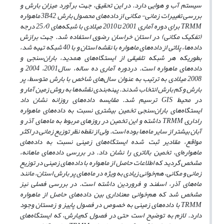
سیستم آب و هوایی دارد. در این تحقیق، جهت برآورد میزان بارش و
بررسی تغییرات زمانی- مکانی از داده‌های محصول بارش 3B42 ماهواره
TRMM برای دوره آماری 2001 تا2010 میلادی با شبکه‌های 25/0 درجه
(تفکیک مکانی) در استان خراسان رضوی استفاده شد. جهت برازش
داده‌ها، پلاتی از داده‌های ماهواره با نقشه استان و با 40 شبکه تهیه شد،
بطوریکه هر شبکه تلفیقی از ایستگاه‌های همدید، باران‌سنجی و
داده‌های ماهواره است. دردوره آماری ده ساله، سال2001، 2004 و
2008 میلادی به ترتیب به عنوان سال‌های شاخص با بارش متوسط، پر
بارش و کم بارش انتخاب شدند. پهنه‌بندی نقشه‌ها به روش زمین آمار و
در محیط GIS ترسیم شد. مقایسه داده‌های روزانه نشان داد
ایستگاه‌های باران‌سنجی تخمین بیشتری نسبت به داده‌های ماهواره
راداری TRMM داشته و این تخمین در روزهای مربوط به ماه‌های آذر و
آبان بیشتر از سایر ماه‌ها بوده است. ولی از نقطه نظر توزیع زمانی در اکثر
مواقع، مقادیر ثبت شده ایستگاه‌های زمینی نسبت به داده‌های
ماهواره‌ای، تخمین بالاتری را نشان داد. در بررسی داده‌های ماهانه،
مشخص گردید که اطلاعات حاصل از ماهواره با داده‌های زمینی در توزیع
زمانی و مکانی، هم‌خوانی زیادی به ویژه در ماه‌های پر بارش استان، مانند
ماه‌های آذر، اسفند و فروردین داشته است. در بررسی فصلی نیز
مشخص شد که هم‌خوانی معناداری بین داده‌های حاصل از ماهواره
TRMM با داده‌های زمینی به خصوص در فصول پاییز و زمستان وجود
دارد. لازم به توضیح است حتی در فصول کم‌بارش، که ایستگاه‌های