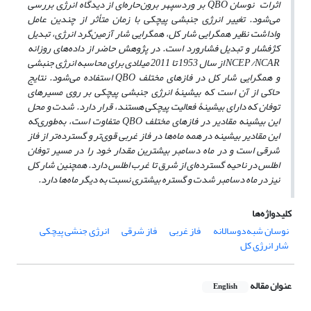
اثرات نوسان
QBO
بر وردسپهر برون‌حاره‌ای از دیدگاه انرژی بررسی
می‌شود.
تغییر انرژی جنبشی پیچکی با زمان متأثر از چندین عامل
واداشت نظیر همگرایی شار کل
،
همگرایی شار آزمین‌گرد انرژی، تبدی
ل
کژفشار و تبدیل فشارورد است
.
در پژوهش حاضر از داده‌های روزانه
NCEP/NCAR
از سال 1953 تا 2011 میلادی برای محاسبه انرژی جنبشی
و همگرایی شار کل در فازهای مختلف
QBO
استفاده می‌شود.
نتایج
حاکی از آن است که بیشینۀ انرژی جنبشی پیچکی بر روی مسیرهای
توفان که دارای بیشینۀ فعالیت پیچکی هستند، قرار دارد. شدت و محل
این بیشینه مقادیر در فازهای مختلف
QBO
متفاوت است، به‌طوری‌که
این مقادیر بیشینه در همه ماه‌ها در فاز غربی قوی‌تر و گسترده‌تر از فاز
شرقی است و در ماه دسامبر بیشترین مقدار خود را در مسیر توفان
اطلس در ناحیه گسترده‌ای از شرق تا غرب اطلس دارد. همچنین شار کل
نیز در ماه دسامبر شدت و گستره بیشتری نسبت به دیگر ماه‌ها دارد.
کلیدواژه‌ها
نوسان شبه‌دوسالانه
فاز غربی
فاز شرقی
انرژی جنشی پیچکی
شار انرژی کل
عنوان مقاله
English