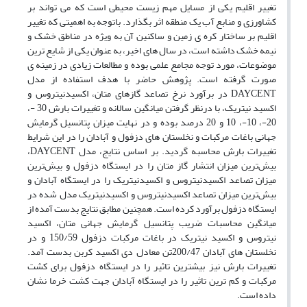
تغییر اقلیم یکی از مسایل مهم زیست محیطی است که می تواند بر
کشاورزی و منابع آب یک منطقه اثر بگذارد. باتوجه به اهمیتی که تغییر
اقلیم بر ساختار کره ی زمین و ساکنین آن به ویژه در مناطق خشک و
نیمه خشک داشته است، در سال های اخیر، به عنوان یکی از شایع ترین
موضوعات، مورد توجه مجامع علمی بوده و مطالعات زیادی در زمینه ی
صورت گرفته است. پژوهش حاضر با هدف استفاده از مدل
DAYCENT در برآورد نرخ تصاعد گازهای متان، اکسیدنیتروس و
اکسید نیتریک، با درنظر گرفتن میانگین سالانه و تغییرات بارش 30 -،
20-، 10-، 10 و 20 درصد بوده و در نهایت میزان پتانسیل گرمایش
جهانی باغات مرکبات و نخلستان های دزفول و آبادان را در این شرایط
تغییرات بارش محاسبه گردید. بر اساس نتایج، مدل DAYCENT،
بیش‌ترین میزان انتشار گاز متان را در ایستگاه دزفول و بیش‌ترین
میزان تصاعد اکسیدنیتروس و اکسیدنیتریک را در ایستگاه آبادان و
بیش‌ترین میزان تصاعد اکسیدنیتروس و اکسیدنیتریک مدل شده در
ایستگاه دزفول برآورد کرده است. همچنین مطابق نتایج بدست آمده از
میانگین محاسبات ضریب پتانسیل گرمایش جهانی متان، اکسید
نیتروس و اکسید نیتریک در باغات مرکبات دزفول 150/59 و در
نخلستان های آبادان 200/47تن معادل دی اکسید کربن بدست آمد.
تغییرات بارش نیز بیشترین تاثیر را در ایستگاه دزفول برای کشت
مرکبات و کم ترین تاثیر را در ایستگاه آبادان جهت کشت خرما نشان
داده است.