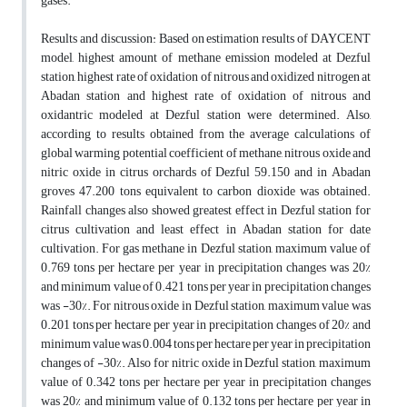
gases.
Results and discussion: Based on estimation results of DAYCENT
model, highest amount of methane emission modeled at Dezful
station, highest rate of oxidation of nitrous and oxidized nitrogen at
Abadan station and highest rate of oxidation of nitrous and
oxidantric modeled at Dezful station were determined. Also,
according to results obtained from the average calculations of
global warming potential coefficient of methane, nitrous oxide and
nitric oxide in citrus orchards of Dezful 59.150 and in Abadan
groves 47.200 tons equivalent to carbon dioxide was obtained.
Rainfall changes also showed greatest effect in Dezful station for
citrus cultivation and least effect in Abadan station for date
cultivation. For gas methane in Dezful station, maximum value of
0.769 tons per hectare per year in precipitation changes was 20%
and minimum value of 0.421 tons per year in precipitation changes
was -30%. For nitrous oxide in Dezful station, maximum value was
0.201 tons per hectare per year in precipitation changes of 20% and
minimum value was 0.004 tons per hectare per year in precipitation
changes of -30%. Also for nitric oxide in Dezful station, maximum
value of 0.342 tons per hectare per year in precipitation changes
was 20% and minimum value of 0.132 tons per hectare per year in