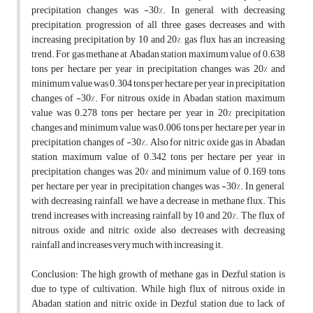
precipitation changes was -30%. In general, with decreasing
precipitation, progression of all three gases decreases and with
increasing precipitation by 10 and 20%, gas flux has an increasing
trend. For gas methane at Abadan station, maximum value of 0.638
tons per hectare per year in precipitation changes was 20% and
minimum value was 0.304 tons per hectare per year in precipitation
changes of -30%. For nitrous oxide in Abadan station, maximum
value was 0.278 tons per hectare per year in 20% precipitation
changes and minimum value was 0.006 tons per hectare per year in
precipitation changes of -30%. Also for nitric oxide gas in Abadan
station, maximum value of 0.342 tons per hectare per year in
precipitation changes was 20% and minimum value of 0.169 tons
per hectare per year in precipitation changes was -30%. In general,
with decreasing rainfall, we have a decrease in methane flux. This
trend increases with increasing rainfall by 10 and 20%. The flux of
nitrous oxide and nitric oxide also decreases with decreasing
rainfall and increases very much with increasing it.
Conclusion: The high growth of methane gas in Dezful station is
due to type of cultivation. While high flux of nitrous oxide in
Abadan station and nitric oxide in Dezful station due to lack of