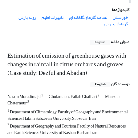
کلیدواژه‌ها
خوزستان
تصاعد گازهای گلخانه ای
تغییرات اقلیم
روند بارش
گرمایش جهانی
عنوان مقاله
English
Estimation of emission of greenhouse gases with
changes in rainfall in citrus orchards and groves
(Case study: Dezful and Abadan)
نویسندگان
English
1
2
Nasrin Moradimajd
Gholamabas Fallah Ghalhari
Mansour
3
Chaternour
1
Department of Climatology, Faculty of Geography and Environmental
Sciences, Hakim Sabzevari University, Sabzevar, Iran
2
Department of Geography and Tourism, Faculty of Natural Resources
and Earth Sciences, University of Kashan, Kashan, Iran.