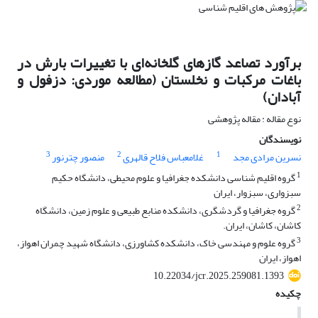
برآورد تصاعد گازهای گلخانه‌ای با تغییرات بارش در
باغات مرکبات و نخلستان (مطالعه موردی: دزفول و
آبادان)
نوع مقاله : مقاله پژوهشی
نویسندگان
3
2
1
نسرین مرادی مجد
غلامعباس فلاح قالهری
منصور چترنور
1
گروه اقلیم شناسی دانشکده جغرافیا و علوم محیطی، دانشگاه حکیم
سبزواری، سبزوار، ایران
2
گروه جغرافیا و گردشگری، دانشکده منابع طبیعی و علوم زمین، دانشگاه
کاشان، کاشان، ایران.
3
گروه علوم و مهندسی خاک، دانشکده کشاورزی، دانشگاه شهید چمران اهواز،
اهواز، ایران
10.22034/jcr.2025.259081.1393
چکیده