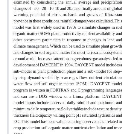
estimated by considering the annual average and precipitation
changes of -30, -20, -10, 10 and 20%, and finally amount of global
warming potential of citrus orchards and groves of Khuzestan
province in these conditions, rainfall changes were calculated. This
model was first widely used in 1970s to simulate changes in soil
organic matter (SOM), plant productivity, nutrient availability, and
other ecosystem parameters in response to changes in land and
climate management. Which can be used to simulate plant growth
and changes in soil organic matter for most terrestrial ecosystems
around world. Increased attention to greenhouse gas analysis led to
development of DAYCENT in 1994. DAYCENT model includes a
sub-model in plant production phase and a sub-model for step-
by-step dynamics of daily scarce gas flow, nutrient circulation,
water flow and soil organic matter (SOM). DAYCENT model
program is written in FORTRAN and C programming languages
and can use a DOS window or a Linux platform. DAYCENT
model inputs include observed daily rainfall and maximum and
minimum daily temperature; Soil variables include texture, density,
thickness, field capacity, wilting point, pH, saturated hydraulics, and
EC. This model has been validated using observed data related to
crop production, soil organic matter, nutrient circulation and trace