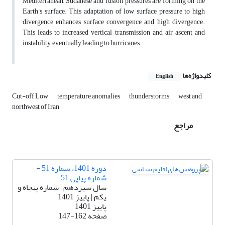
Mediterranean, Sudanese and fusion pressures are forming on the
Earth's surface. This adaptation of low surface pressure to high
divergence enhances surface convergence and high divergence.
This leads to increased vertical transmission and air ascent and
instability, eventually leading to hurricanes.
کلیدواژه‌ها
English
Cut-off Low
temperature anomalies
thunderstorms
west and
northwest of Iran
مراجع
دوره 1401، شماره 51 -
شماره پیاپی 51
سال سیزدهم | شماره پنجاه و
یکم | پاییز 1401
پاییز 1401
صفحه
147-162