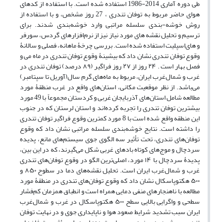
طی دوره آماری 2014-1986 استفاده شده است. با استفاده از کدهای
هوای حاضر مربوط به توفان تندری ، 27 روز مشخص، و با استفاده از
روش خوشه-بندی سلسله مراتبی وارد خوشه‌بندی شدند. برای
ترسیم و تحلیل نقشه های مورد نیاز نیز از نرم‌افزارهای گردس، سورفر
و های‌اسپلیت استفاده شده است. بررسی چرخۀ ماهانه، فصلی و سالانۀ
وقوع توفان تندری نشان داد که بیشینۀ وقوع توفان تندری در ماه می و
فصل بهار است . ۲۴ روز از ۲۷ روز فراگیر (۸۹ درصد) توفان تندری در
غرب و شمال‌غرب ایران، مربوط به ماه‌های گرم سال(آوریل تا سپتامبر)
می‌باشد. از نظر موقعیت مکانی، استان‌های واقع در غرب منطقۀ مورد
مطالعه شامل استان‌های آذربایجان غربی و کردستان مجموعاً با 49 مورد
بیشترین توفان تندری را تجربه کرده‌اند و استان لرستان که در جنوب
این منطقه واقع شده است با 8 مورد کمترین وقوع فراگیر توفان تندری
را داشته است. نتایج خوشه‌بندی سلسله مراتبی نشان داد که وقوع
توفان‌های تندری، تحت تأثیر سه الگوی جوی سیستم‌های مانع، پدیده
سردچال و موج‌های کوتاه بادهای غربی شکل می‌گیرند، که در این بین،
پدیدۀ سردچال با ۱۴ مورد، اصلی‌ترین الگو در وقوع توفان‌های تندری
غرب و شمال‌غرب ایران است. تحلیل نقشه‌های دما در سطوح ۸۵۰ و
۵۰۰ هکتوپاسکال نشان داد که وقوع توفان‌های تندری در منطقۀ مورد
مطالعه با ناهنجارهای منفی دمایی همراه است و انطباق همزمان کم‌فشار
سطحی و واگرایی بالایی سطح ۵۰۰ هکتوپاسکال در غرب و شمال‌غرب
ایران سبب تشدید شرایط صعود هوا و ناپایداری جوی و در نهایت توفان