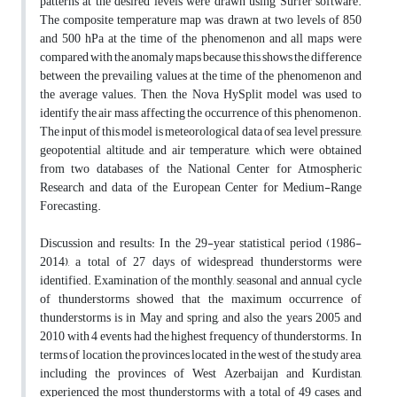
patterns at the desired levels were drawn using Surfer software.
The composite temperature map was drawn at two levels of 850
and 500 hPa at the time of the phenomenon and all maps were
compared with the anomaly maps because this shows the difference
between the prevailing values at the time of the phenomenon and
the average values. Then, the Nova HySplit model was used to
identify the air mass affecting the occurrence of this phenomenon.
The input of this model is meteorological data of sea level pressure,
geopotential altitude, and air temperature, which were obtained
from two databases of the National Center for Atmospheric
Research and data of the European Center for Medium-Range
Forecasting.
Discussion and results: In the 29-year statistical period (1986-
2014), a total of 27 days of widespread thunderstorms were
identified. Examination of the monthly, seasonal and annual cycle
of thunderstorms showed that the maximum occurrence of
thunderstorms is in May and spring, and also the years 2005 and
2010 with 4 events had the highest frequency of thunderstorms. In
terms of location, the provinces located in the west of the study area,
including the provinces of West Azerbaijan and Kurdistan,
experienced the most thunderstorms with a total of 49 cases, and