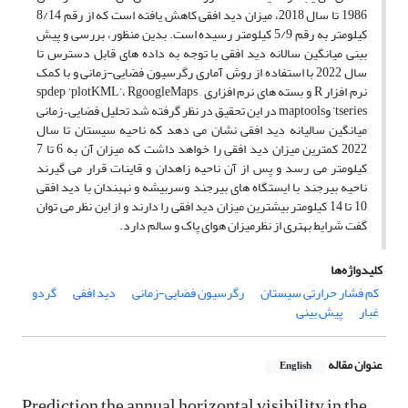
1986 تا سال 2018، میزان دید افقی کاهش یافته است که از رقم 8/14
کیلومتر به رقم 5/9 کیلومتر رسیده است. بدین منظور، بررسی و پیش
بینی میانگین سالانه دید افقی با توجه به داده های قابل دسترس تا
سال 2022 با استفاده از روش آماری رگرسیون فضایی-زمانی و با کمک
نرم افزار R و بسته های نرم افزاری spdep ‘plotKML’، RgoogleMaps ,
tseries’ وmaptools در این تحقیق در نظر گرفته شد تحلیل فضایی – زمانی
میانگین سالیانه دید افقی نشان می دهد که ناحیه سیستان تا سال
2022 کمترین میزان دید افقی را خواهد داشت که میزان آن به 6 تا 7
کیلومتر می رسد و پس از آن ناحیه زاهدان و قاینات قرار می گیرند
ناحیه بیرجند با ایستگاه های بیرجند وسربیشه و نهبندان با دید افقی
10 تا 14 کیلومتر بیشترین میزان دید افقی را دارند و از این نظر می توان
گفت شرایط بهتری از نظرمیزان هوای پاک و سالم دارد.
کلیدواژه‌ها
کم فشار حرارتی سیستان
رگرسیون فضایی-زمانی
دید افقی
گردو
غبار
پیش بینی
عنوان مقاله
English
Prediction the annual horizontal visibility in the