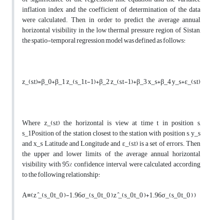
inflation index and the coefficient of determination of the data
were calculated. Then, in order to predict the average annual
horizontal visibility in the low thermal pressure region of Sistan,
the spatio-temporal regression model was defined as follows:
z_(s,t)=β_0+β_1 z_(s_1,t-1)+β_2 z_(s,t-1)+β_3 x_s+β_4 y_s+ε_(s,t)
Where z_(s,t) the horizontal is view at time t in position s,
s_1Position of the station closest to the station with position s, y_s
and x_s Latitude and Longitude and ε_(s,t) is a set of errors. Then
the upper and lower limits of the average annual horizontal
visibility with 95% confidence interval were calculated according
to the following relationship:
A≡(z ̂_(s_0,t_0 )-1.96σ_(s_0,t_0 ),z ̂_(s_0,t_0 )+1.96σ_(s_0,t_0 ) )