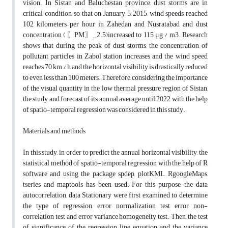
vision. In Sistan and Baluchestan province, dust storms are in
critical condition, so that on January 5, 2015, wind speeds reached
102 kilometers per hour in Zahedan and Nusratabad and dust
concentration (〖PM〗_2.5)increased to 115 μg / m3. Research
shows that during the peak of dust storms, the concentration of
pollutant particles in Zabol station increases and the wind speed
reaches 70 km / h and the horizontal visibility is drastically reduced
to even less than 100 meters. Therefore, considering the importance
of the visual quantity in the low thermal pressure region of Sistan,
the study and forecast of its annual average until 2022 with the help
of spatio-temporal regression was considered in this study.
Materials and methods
In this study, in order to predict the annual horizontal visibility, the
statistical method of spatio-temporal regression with the help of R
software and using the package spdep, plotKML, RgoogleMaps,
tseries and maptools has been used. For this purpose, the data
autocorrelation, data Stationary were first examined to determine
the type of regression, error normalization test, error non-
correlation test and error variance homogeneity test. Then, the test
of significance of the regression line equation and the variance