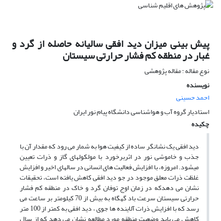
پیش بینی میزان دید افقی سالیانه حاصله از گرد و
غبار در منطقه کم فشار حرارتی سیستان
نوع مقاله : مقاله پژوهشی
نویسنده
احمد حسینی
استادیار گروه آب و هواشناسی دانشگاه پیام نور ایران
چکیده
دید افقی یک نشانگر ساده از کیفیت هوا به شمار می رود که مقدار آن با
جذب و خاموشی نور در اثربرخورد با مولکولهای گاز و ذرات تعیین
میشود. امروزه، با افزایش فعالیت های انسانی در سالهای اخیر و افزایش
غلظت ذرات معلق موجود در جو دید افقی کاهش یافته است، تحقیقات
نشان می دهدکه در زمان اوج توفان گرد و خاک در منطقه کم فشار
حرارتی سیستان سرعت باد گهگاه به بیش از 70 کیلومتر بر ساعت می
رسد که با افزایش ذرات آلاینده ها جوی ، دید افقی به کمتر از 100 متر
کاهش می یابد وضعیت منطقه مورد مطالعه نشان می دهد که از سال