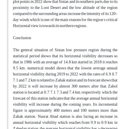
plot points in 2022 show that Sistan and its southern parts, due to its
proximity to the Loot Desert and the low altitude of the region
compared to the surrounding areas, increase the intensity of its 120-
day winds, which is one of the main reasons for the region's critical
Horizontal view is towards its northern regions.
Conclusion
The general situation of Sistan low pressure region during the
statistical period shows that its horizontal visibility decreases so
that in 1986 with an average of 14.8 km started in 2018 it reaches
9.5 km. numerical model shows that the lowest average annual
horizontal visibility during 2019 to 2022 with the rates of 6.9, 0.7,
7.1 and 7.2 km is related to Zahak station and its forecast shows that
by 2022, it will increase by almost 300 meters, after that, Zabol
station is located at 0.7, 7.1, 7.3 and 7.4 km, respectively, which the
forecast of this station indicates that the average annual horizontal
visibility will increase during the coming years. Its incremental
figure is approximately 400 meters and 100 meters more than
Zahak station. Nusrat Abad station is also facing an increase in
annual horizontal visibility which reaches from 9.9 to 0.9 km, in
Zahedan station, the average horizontal visibility has a decreasing