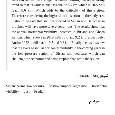
trend, so that its value in 2019 is equal to 8.7 km, which in 2022 will
reach 8.6 km. Which adds to the criticality of this station.
Therefore, considering the high risk of all stations in the study area,
it should be said that stations located in Sistan and Baluchestan
province will have more severe conditions. The results show that
the annual horizontal visibility increases in Birjand and Ghaen
stations, which shows in 2019 with 10.0 and 9.2 km, respectively.
And in 2022 it will reach 10.5 and 9.8 km. Finally, the results show
that the average annual horizontal visibility in the coming years in
the low-pressure region of Sistan will decrease, which can
challenge the economic and demographic changes in the region.
کلیدواژه‌ها
English
Sistan thermal low pressure
spatio-temporal regression
horizontal
visibility
dust
Predict
مراجع