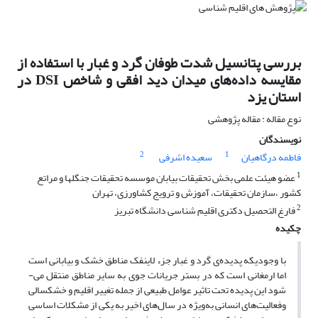
بررسی پتانسیل شدت طوفان گرد و غبار با استفاده از
مقایسه داده‌های میدان دید افقی و شاخص DSI در
استان یزد
نوع مقاله : مقاله پژوهشی
نویسندگان
2
1
فاطمه درگاهیان
سعیده اشرفی
1
عضو هیئت علمی بخش تحقیقات بیابان موسسه تحقیقات جنگلها و مراتع
کشور ،سازمان تحقیقات، آموزش و ترویج کشاورزی، تهران
2
فارغ التحصیل دکتری اقلیم شناسی دانشگاه تبریز
چکیده
با وجودیکه پدیده‌ی گرد و غبار جزء لاینفک مناطق خشک و بیابانی است
اما ارمغانی است که در بستر جریانات جوی به سایر مناطق منتقل می-
شود این پدیده تحت تاثیر عوامل طبیعی از جمله تغییر اقلیم و خشکسالی
وفعالیت‌های انسانی به‌ویژه در سال‌های اخیر به یکی از مشکلات اساسی