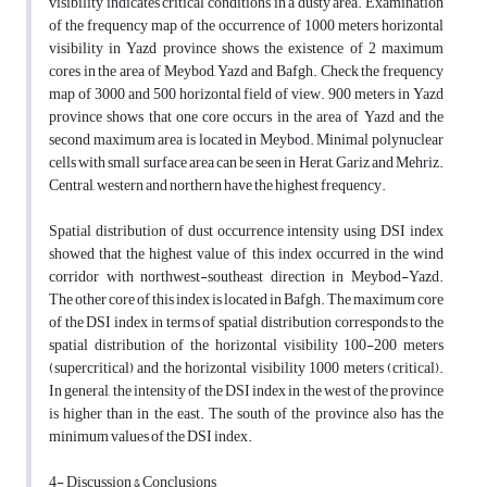
visibility indicates critical conditions in a dusty area. Examination
of the frequency map of the occurrence of 1000 meters horizontal
visibility in Yazd province shows the existence of 2 maximum
cores in the area of Meybod, Yazd and Bafgh. Check the frequency
map of 3000 and 500 horizontal field of view. 900 meters in Yazd
province shows that one core occurs in the area of Yazd and the
second maximum area is located in Meybod. Minimal polynuclear
cells with small surface area can be seen in Herat, Gariz and Mehriz.
Central, western and northern have the highest frequency.
Spatial distribution of dust occurrence intensity using DSI index
showed that the highest value of this index occurred in the wind
corridor with northwest-southeast direction in Meybod-Yazd.
The other core of this index is located in Bafgh. The maximum core
of the DSI index in terms of spatial distribution corresponds to the
spatial distribution of the horizontal visibility 100-200 meters
(supercritical) and the horizontal visibility 1000 meters (critical).
In general, the intensity of the DSI index in the west of the province
is higher than in the east. The south of the province also has the
minimum values of the DSI index.
4- Discussion & Conclusions