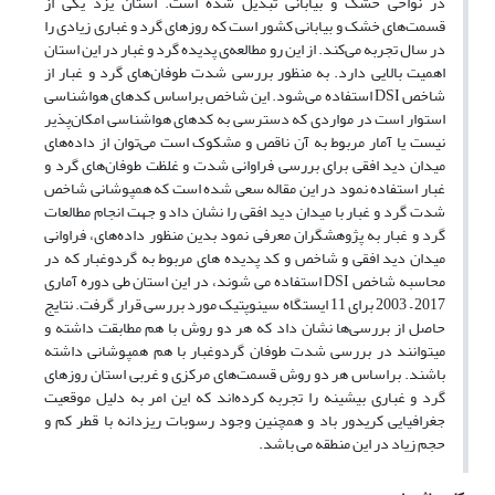
در نواحی خشک و بیابانی تبدیل شده است. استان یزد یکی از
قسمت‌های خشک و بیابانی کشور است که روزهای گرد و غباری زیادی را
در سال تجربه می‌کند. از این رو مطالعه‌ی پدیده گرد و غبار در این استان
اهمیت بالایی دارد. به منظور بررسی شدت طوفان‌های گرد و غبار از
شاخص DSI استفاده می‌شود. این شاخص براساس کدهای هواشناسی
استوار است در مواردی که دسترسی به کدهای هواشناسی امکان‌پذیر
نیست یا آمار مربوط به آن ناقص و مشکوک است می‌توان از داده‌های
میدان دید افقی برای بررسی فراوانی شدت و غلظت طوفان‌های گرد و
غبار استفاده نمود در این مقاله سعی شده است که همپوشانی شاخص
شدت گرد و غبار با میدان دید افقی را نشان داد و جهت انجام مطالعات
گرد و غبار به پژوهشگران معرفی نمود بدین منظور داده‌های، فراوانی
میدان دید افقی و شاخص و کد پدیده های مربوط به گردوغبار که در
محاسبه شاخص DSI استفاده می شوند، در این استان طی دوره آماری
2017 – 2003 برای 11 ایستگاه سینوپتیک مورد بررسی قرار گرفت. نتایج
حاصل از بررسی‌ها نشان داد که هر دو روش با هم مطابقت داشته و
میتوانند در بررسی شدت طوفان گردوغبار با هم همپوشانی داشته
باشند. براساس هر دو روش قسمت‌های مرکزی و غربی استان روزهای
گرد و غباری بیشینه را تجربه کرده‌اند که این امر به دلیل موقعیت
جغرافیایی کریدور باد و همچنین وجود رسوبات ریزدانه با قطر کم و
حجم زیاد در این منطقه می باشد.