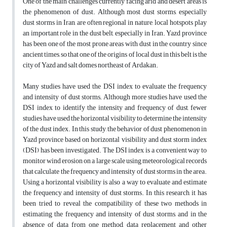
One of the main challenges currently facing arid and desert areas is
the phenomenon of dust. Although most dust storms, especially
dust storms in Iran, are often regional in nature, local hotspots play
an important role in the dust belt, especially in Iran. Yazd province
has been one of the most prone areas with dust in the country since
ancient times, so that one of the origins of local dust in this belt is the
city of Yazd and salt domes northeast of Ardakan.
Many studies have used the DSI index to evaluate the frequency
and intensity of dust storms; Although more studies have used the
DSI index to identify the intensity and frequency of dust, fewer
studies have used the horizontal visibility to determine the intensity
of the dust index. In this study, the behavior of dust phenomenon in
Yazd province based on horizontal visibility and dust storm index
(DSI) has been investigated. The DSI index is a convenient way to
monitor wind erosion on a large scale using meteorological records
that calculate the frequency and intensity of dust storms in the area.
Using a horizontal visibility is also a way to evaluate and estimate
the frequency and intensity of dust storms. In this research, it has
been tried to reveal the compatibility of these two methods in
estimating the frequency and intensity of dust storms, and in the
absence of data from one method, data replacement and other