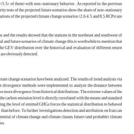
ons (5.5% of them) with non-stationary behavior. As reported in the previous
narity tests of the projected future scenarios show the share of non-stationary
tations of the projected climate change scenarios (2.6, 4.5, and 8.5 RCPs) are
s, and the results showed that the stations in the northeast and southwest of
l and future scenarios of climate change, this is worthwhile to mention that
the GEV distribution over the historical and evaluation of different return
) are obviously detected.
climate change scenarios have been analyzed. The results of trend analysis via
he divergence methods were implemented to analyze the distance between
ave more divergence from historical distributions. The extreme values of the
the carbon emission level is directly correlated with the means and standard
sing the level of emitted GHGs forces the statistical distribution to behaved
han before. To further investigations, detection and attribution on Iran can
otential of climate change and climate classes, future (and probable) climate
les.