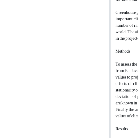
Greenhouse ga
important cli
number of rai
world. The ai
in the projec
Methods
To assess the
from Pahlava
values to pro
effects of cl
stationarity 
deviation of 
are known in 
Finally, the 
values of clim
Results