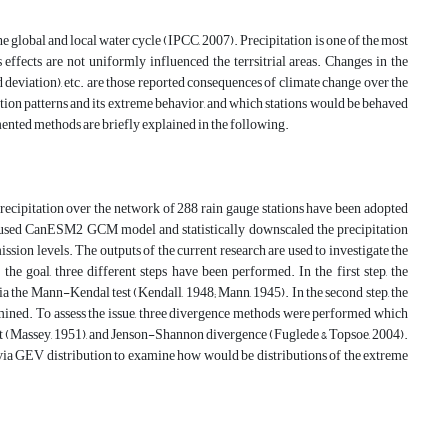
 global and local water cycle (IPCC, 2007). Precipitation is one of the most
effects are not uniformly influenced the terrsitrial areas. Changes in the
d deviation), etc. are those reported consequences of climate change over the
tation patterns and its extreme behavior, and which stations would be behaved
mented methods are briefly explained in the following.
 precipitation over the network of 288 rain gauge stations have been adopted
ey used CanESM2 GCM model and statistically downscaled the precipitation
ssion levels. The outputs of the current research are used to investigate the
the goal, three different steps have been performed. In the first step, the
via the Mann-Kendal test (Kendall, 1948; Mann, 1945). In the second step, the
ermined. To assess the issue, three divergence methods were performed which
st (Massey, 1951), and Jenson-Shannon divergence (Fuglede & Topsoe, 2004).
 via GEV distribution to examine how would be distributions of the extreme