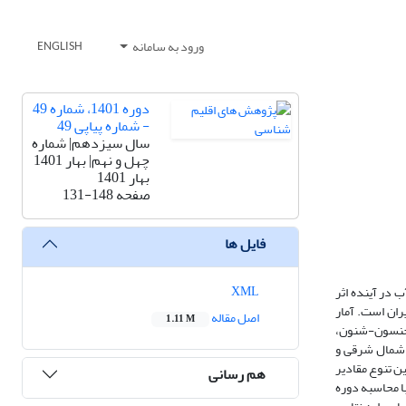
ورود به سامانه
ENGLISH
دوره 1401، شماره 49
- شماره پیاپی 49
سال سیزدهم| شماره
چهل و نهم| بهار 1401
بهار 1401
صفحه
131-148
فایل ها
XML
 در آینده اثر
ران است. آمار
اصل مقاله
1.11 M
 جنسون-شنون،
ق شمال شرقی و
ین تنوع مقادیر
هم رسانی
ا محاسبه دوره