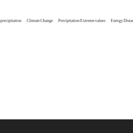
 precipitation
Climate Change
Precipitation Extreme values
Energy Dista