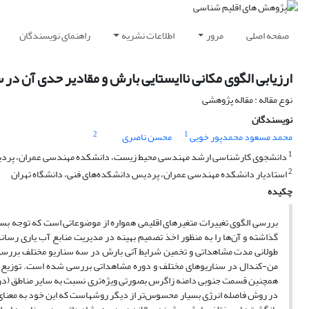
صفحه اصلی
مرور
اطلاعات نشریه
راهنمای نویسندگان
ارزیابی الگوی مکانی ناایستایی بارش و مقادیر حدی آن در 
نوع مقاله : مقاله پژوهشی
نویسندگان
2
1
محمد مسعود محمدپور خویی
محسن ناصری
1
دانشجوی کارشناسی ارشد مهندسی محیط زیست، دانشکده مهندسی عمران، پردیس
2
استادیار دانشکده مهندسی عمران، پردیس دانشکده‌های فنی، دانشگاه تهران
چکیده
بررسی الگوی تغییرات متغیرهای اقلیمی همواره از موضوعاتی است که توجه بسیا
گذاشته و آن‌ها را به منظور اخذ تصمیم بهینه در مدیریت منابع آب یاری رسا
طولانی مدت مشاهداتی و تخمین‌ شرایط آتی بارش در سه سناریو مختلف بررس
من-کندال در سناریوهای مختلف و دوره مشاهداتی بررسی شده است. توزیع بار
همچنین قسمت جنوبی دامنه زاگرس بصورتی ویژه‌تری نسبت به سایر مناطق (در ارتب
در روش فاصله انرژی بسیار محسوس‌تر از دیگر روشهاست که این خود به معنای