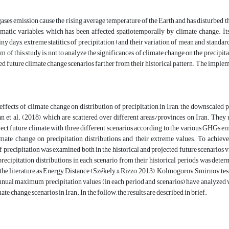
ses emission cause the rising average temperature of the Earth and has disturbed the
matic variables, which has been affected spatiotemporally by climate change. Its 
ny days, extreme statitics of precipitation (and their variation of mean and standar
m of this study is not to analyze the significances of climate change on the precipi
ted future climate change scenarios farther from their historical pattern. The imple
 effects of climate change on distribution of precipitation in Iran, the downscaled
n et al. (2018), which are scattered over different areas/provinces on Iran. Th
ject future climate with three different scenarios according to the various GHGs emi
imate change on precipitation distributions and their extreme values. To achieve 
of precipitation was examined both in the historical and projected future scenarios 
precipitation distributions in each scenario from their historical periods was det
the literature as Energy Distance (Székely & Rizzo, 2013), Kolmogorov Smirnov te
annual maximum precipitation values (in each period and scenarios) have analyzed
ate change scenarios in Iran. In the follow, the results are described in brief.