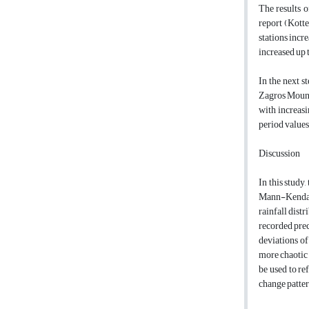
The results o
report (Kotte
stations incr
increased up t
In the next s
Zagros Mounta
with increasi
period values
Discussion
In this study
Mann-Kendal 
rainfall dist
recorded prec
deviations of
more chaotic 
be used to re
change patter