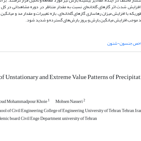
ار مختلف در آینده، مقادیر بیشینه بارش نیز مورد مطالعه و تحلیل قرار گرفتند. بر اس
ا افزایش شدت اثر گازهای گلخانه‌ای نسبت به مقدار متناظر در دوره مشاهداتی در کل
ریکه با افزایش میزان رهاسازی گازهای گلخانه‌ای، بازه تغییرات و مقدار مد و میانگین
اند موجب افزایش میانگین بارش و بروز بارش‌های گسترده و شدید شود.
خص جنسون-شنون
of Unstationary and Extreme Value Patterns of Precipita
1
2
oud Mohammadpour Khoie
Mohsen Nasseri
ol of Civil Engineering, College of Engineering, University of Tehran, Tehran, Ira
mic board, Civil Enge, Department, university of Tehran