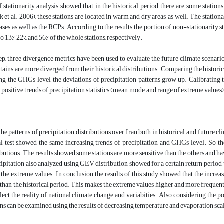
f stationarity analysis showed that in the historical period, there are some stati
k et al., 2006), these stations are located in warm and dry areas, as well. The statio
eases as well as the RCPs. According to the results, the portion of non-stationarity s
o 13%, 22%, and 56% of the whole stations, respectively.
tep, three divergence metrics have been used to evaluate the future climate scenario
ins are more diverged from their historical distributions. Comparing the historica
ng the GHGs level, the deviations of precipitation patterns grow up. Calibrating 
, positive trends of precipitation statistics (mean, mode, and range of extreme values
, the patterns of precipitation distributions over Iran both in historical and future 
test showed the same increasing trends of precipitation and GHGs level. So, t
ributions. The results showed some stations are more sensitive than the others and h
ipitation also analyzed using GEV distribution showed for a certain return period, 
 the extreme values. In conclusion, the results of this study showed that the increa
than the historical period. This makes the extreme values higher and more frequent t
flect the reality of national climate change and variabities. Also, considering the p
ns can be examined using the results of decreasing temperature and evaporation sca