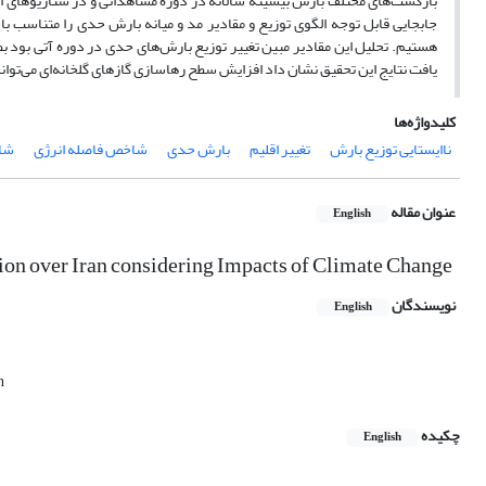
بازگشت‌های مختلف بارش بیشینه سالانه در دوره مشاهداتی و در سناریوهای انتش
جابجایی قابل توجه الگوی توزیع و مقادیر مد و میانه بارش حدی را متناسب ب
هستیم. تحلیل این مقادیر مبین تغییر توزیع بارش‌های حدی در دوره آتی بود بطو
یافت نتایج این تحقیق نشان داد افزایش سطح رهاسازی گازهای گلخانه‌ای می‌تو
کلیدواژه‌ها
ناایستایی توزیع بارش
تغییر اقلیم
بارش حدی
شاخص فاصله انرژی
شا
عنوان مقاله
English
tion over Iran considering Impacts of Climate Change
نویسندگان
English
n
چکیده
English