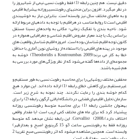
دقیق نیست. هم چنین رابطه (1) فقط رطوبت نسبی نیمی از شبانه­روز را
در نظر می­گیرد. افزون براین منحنی­های رطوبت­نسبی­روزانه به­شرایط اقلیمی
و به ماه­های مختلف سال نیز وابسته است. بنابراین نیاز به خوشه­بندی
اقلیمی است تا روابط مناسب در هراقلیم با توجه به داده­های مربوط ارائه
شود. ناحیه بندی یا تفکیک زمانی- مکانی به واحدهای نسبتا مستقل
براساس یک یا چند معیار مفروض اقلیم شناسی و جغرافیایی همواره در
کانون توجه اقلیم شناسان بوده است. امروزه اقلیم شناسان واقعیت های
موجود در پهنه های اقلیمی را با استفاده از روش­های نوین آماری با حداقل
خطا به کار می برند(Theodoridis & Koutroumbas, 2009) خوشه‌ به
مجموعه‌ای از داده‌ها گفته می‌شود که از نظر ویژگی های مورد بررسی به
هم شبیه باشند.
محققین مختلف روش­هایی را برای محاسبه رطوبت نسبی به طور مستقیم و
غیرمستقیم برای کاهش خطای رابطه (1) ارائه داده اند. این موارد هیچ
کدام خوشه بندی را رعایت نکردند. چند نمونه به شرح زیر است.
سازمان تحلیل اقلیم­های فضایی دردانشگاه ایالتی آرگون رابطه (2) را برای
به­عنوان جانشین رابطه (1) برای محاسبه متوسط رطوبت­نسبی روزانه
پیشنهاد کرد که برای ماه های مختلف کمی اریب است (با مقدار واقعی
اختلاف دارد)،2008) ,(Corvallis. این رابطه نشان می­دهد که متوسط
روزانه فقط به رطوبت­نسبی ساعت 3و 15 گرینویچ (صبح و بعدازظهر)
وابسته است. همچنین مشاهده می­شود که اثر رطوبت­نسبی صبح تقریبا 2
برابر رطوبت نسبی بعدازظهر است.