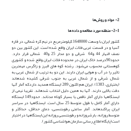
2- مواد و روش‌ها
2-1- منطقه مورد مطالعه و داده ها
کشور ایران با وسعت 1648000 کیلومترمربع در نیم کره شمالی،‌ در قاره
آسیا و در قسمت غربی فلات ایران واقع شده است. این کشور بین دو
نصف النهار 44 و64 شرقی و دو مدار 25 و40 شمالی قرار دارد.
حدود90درصد خاک ایران در محدوده فلات ایران واقع شده و کشوری
کوهستانی محسوب می‌شود. رشته کوه های البرز و زاگرس مهمترین
تاثیر را در آب و هوایی ایران دارند.‌ این دو به ترتیب از شمال غربی به
شمال شرقی و از شمال غربی به جنوب شرقی کشیده شده­اند
(بختیاری، 1383). ایران هم اکنون 289 ایستگاه همدید داردکه آمار آن­ها
دقت بالایی دارند. آن­ها به همین دلیل انتخاب شده­اند. تقریبا نیمی از
ایستگاه­ها دارای آمار ناقص یا بسیار کوتاه مدت­اند. حدود149 ایستگاه
دارای آمار کامل با طول متوسط 25 سال است. ایستگاه­ها در سراسر
ایران پراکنده­اند. آمار ساعتی رطوبت­نسبی، دمای حداقل، حداکثر و
متوسط روزانه، بارش­روزانه و رطوبت­نسبی روزانه این ایستگاه­ها در اختیار
است(پایگاه اطلاع رسانی سازمان هواشناسی کشور).