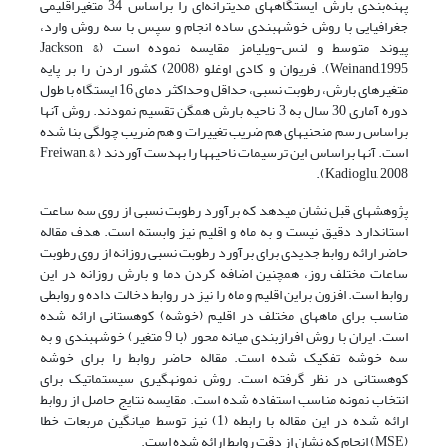
پهنه‌بندی بارش ایستگاه­های مدیترانه‌ای را براساس 34 متغیراقلیمی
جغرافیایی با روش خوشه­بندی ساده انجام و سپس با سه روش وارد،
‌پیوند متوسط و لنس-ویلیامز مقایسه نموده است (Jackson &
Weinand,1995). فریوان و کادی اوغلو (2008) کشور اردن را بر پایه
متغیرهای بارش، ‌رطوبت نسبی، ‌حداقل وحداکثر دمای 16 ایستگاه با طول
دوره آماری 30 سال به 3 ناحیه بارش همگن تقسیم نمودند. روش آن­ها
براساس رسم منحنی­های هم ضریب تغییرات و هم ضریب چولگی بنا شده
است. آن­ها براساس این ترسیمات ناحیه­ها را به­دست آوردند ( Freiwan, &
Kadioglu, 2008).
پژوهش­های قبل نشان می­دهد که برآورد رطوبت نسبی از روی سه ساعت
استاندارد دقیق نیست و به ماه و اقلیم نیز وابسته است. هدف مقاله
حاضر ارائه روابط جدیدی برای برآورد رطوبت نسبی روزانه از روی رطوبت
ساعات مختلف روز، همچنین اضافه کردن دما و بارش روزانه در این
روابط است. افزون براین اقلیم و ماه را نیز در روابط دخالت داده و روابطی
مناسب برای ماه­های مختلف در اقلیم (خوشه) کوهستانی ارائه شده
است. ایران با روش افرازبندی میانه محور (با 9 متغیر) خوشه­بندی و به
سه خوشه تفکیک شده است. مقاله حاضر روابط را برای خوشه
کوهستانی در نظر گرفته است. روش نمونه­گیری سیستماتیک برای
انتخاب نمونه مناسب استفاده شده است. مقایسه نتایج حاصل از روابط
ارائه شده در این مقاله با رابطه (1) نیز توسط میانگین مربعات خطا
(MSE) انجام که نشان از دقت روابط ارائه شده است.