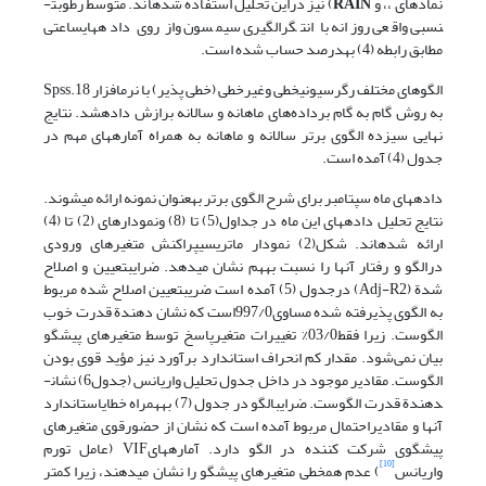
نمادهای ،، و
RAIN
) نیز دراین تحلیل استفاده شده­اند. متوسط رطوبت­
نسبی واقعی روزانه با انتگرال­گیری سیمسون واز روی داده­های­ساعتی
مطابق رابطه (4) به­درصد حساب شده است.
الگوهای مختلف رگرسیونی­خطی وغیرخطی (خطی پذیر) با نرم­افزار Spss.18
به روش گام به گام برداده‌های ماهانه و سالانه برازش داده­شد. نتایج
نهایی سیزده الگوی برتر سالانه و ماهانه به همراه آماره­های مهم در
جدول (4) آمده است.
داده­های ماه­ سپتامبر برای شرح الگوی برتر به­عنوان نمونه ارائه می­شوند.
نتایج تحلیل داده­های این ماه در جداول(5) تا (8) ونمودارهای (2) تا (4)
ارائه شده­اند. شکل(2) نمودار ماتریسی­پراکنش متغیرهای ورودی
درالگو و رفتار آن­ها را نسبت به­هم نشان می­دهد. ضرایب­تعیین و اصلاح
شدة (Adj-R2) درجدول (5) آمده است ضریب­تعیین اصلاح شده مربوط
به الگوی پذیرفته شده مساوی997/0است که نشان دهندة قدرت خوب
الگوست. زیرا فقط03/0% تغییرات متغیرپاسخ توسط متغیرهای پیشگو
بیان نمی‌شود. مقدار کم انحراف استاندارد برآورد نیز مؤید قوی بودن
الگوست. مقادیر موجود در داخل جدول تحلیل واریانس (جدول6) نشان­
دهندة قدرت الگوست. ضرایب­الگو در جدول (7) به­همراه خطای­استاندارد
آنها و مقادیر­احتمال مربوط آمده است که نشان از حضورقوی متغیرهای
پیشگوی شرکت کننده در الگو دارد. آماره­هایVIF (عامل تورم
[10]
واریانس
) عدم هم­خطی متغیرهای پیشگو را نشان می­دهند، زیرا کمتر