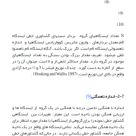
(8)
(9)
(10)
N تعداد ایستگاه­های گروه، بردار نسبت­های گشتاوری ­خطی­ ایستگاه
iام،معدل بردارهای ، وارون ماتریس کوواریانس ایستگاه­ها و اندازه
ناهمنوائی ایستگاه iام است. اگر بزرگ باشد، آنگاه ‌ایستگاه iام ناهمنوا
تلقی می­شود. تعریف مقدار بزرگ بودن بستگی به تعداد ایستگاه­های
موجود در گروه دارد. مقدار حداکثر تابعی از و n است. می­توان آن­ را در
سطح از آماره به­ دست آورد. چندک توزیع فیشر با 3 و () درجه آزادی
واقع در بالای این توزیع است، (Hosking and Wallis, 1997) .
2-7- اندازه ناهمگنی
[9]
اندازه نا همگنی ‌تخمین درجه نا همگنی در یک گروه از ایستگاه ­ها و
ارزیابی همگن بودن ناحیه است. این معیار، ‌تغییرات بین ایستگاهی
گشتاور ­خطی نمونه را برای گروهی از ایستگاه­ها با مقدار مورد انتظار برای
یک ناحیه همگن مقایسه می‌کند. تمامی ایستگاه های واقع در یک ناحیه
همگن ‌جامعه، گشتاور خطی یکسانی دارند. در حالی که گشتاورهای ­خطی