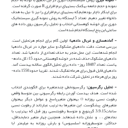
نمونه و حجم جامعه به­کمک بسته­های نرم افزاری R صورت گرفته است.
برای اینکار ناچار بوده­ایم که بسته­های نرم افزاری را نیز تا نیل به هدف
دلخواه تغییر دهیم. تعداد 5 ایستگاه به روش نمونه گیری سیستماتیک
دوری برای خوشه کوهستانی انتخاب و تحلیل رگرسیون روی داده های
ساعتی این پنج ایستگاه انجام شده است.
- آماده­سازی و غربال داده­ها:
اولین گام برای انجام هرتحلیل است.
بررسی صحت، دقت، داده­های مشکوک و سایر موارد در غربال داده­ها
انجام شده­است. این عمل منجر به حذف تعدادی از داده­ها شد. تعداد
داده­های مشکوک حذف شده در خوشه کوهستانی حدود 15% کل داده­
هاست. تعداد 18487 روز- داده برای تحلیل الگوی سالانه به­دست آمد.
داده­های قابل قبول برای هرماه تفکیک شدند. تقریبا حدود1550 داده-
روز برای هرماه در تحلیل شرکت داده شدند.
- تحلیل رگرسیون:
رگرسیون­خطی چندمتغیره برای الگوبندی انتخاب
شده است. هدف به­دست آوردن رابطه رگرسیونی بین متوسط واقعی
رطوبت نسبی روزانه () به­عنوان متغیرپاسخ و عوامل دیگر به­عنوان
متغیرهای پیشگوست. این متغیرها به ترتیب عبارت­اند از رطوبت ­نسبی
ساعات3،9،15 گرینویچ و متوسط رطوبت­نسبی روز قبل که به­ترتیب با
نمادهای ، ، و نشان داده ­شده­اند. همچنین چهار متغیر دمای­حداقل،
حداکثر، متوسط­روزانه (سلسیوس) و بارش روزانه به ­میلی­متر (با