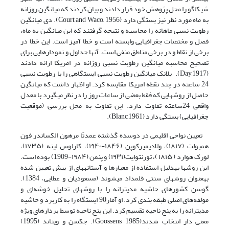
شیکاگو را محل پژوهش خود قرار دادند و بیان کردند که میانگین روزانه
به ماه مورد نظر نیز بستگی دارد (Court and Waco, 1956). دی میانگین
رطوبت نسبی ماهانه را محاسبه و نتیجه گرفتند که این میانگین به ماه،
فصل و مختصات جغرافیایی وابسته است و خطا آمیز است. این خطا در
برخی از نقاط و در برخی مناطق منفی است. آن­ها جداول و نمودارهایی برای
تصحیح محاسبه میانگین رطوبت نسبی روزانه در امریکا ارائه دادند
(Day,1917). بلانک میانگین رطوبت نسبی ایستگاهی را با رطوبت نسبی
24 ساعته در چند نقطه امریکا مقایسه کرد. او اظهار داشت که میانگین
حاصل از روش­هایی که فقط بعضی از ساعات روز را در نظر می­گیرد با معدل
واقعی 24ساعته تفاوت دارد. این تفاوت به محل بررسی (موقعیت
جغرافیایی) بستگی دارد (Blanc,1961).
تعیین نواحی اقلیمی در دوسده گذشته عمدتًا مرهون الکساندر فون
همبولت (۱۸۱۷)، ولادیمیرکوپن (۱۸۴۶-۱۹۴۰)، کارلوس ­لینه (۱۷۳۵)،
لورک هوارد ( ۱۸۱۵ )، تورنت­وایت(۱۹۳۱) و پنمن (۱۹۸۴-1909) بوده است.
این روش­ها به­دلیل استفاده از معیارها و آستانه­های از پیش تعیین شده
به­عنوان روش­­های سنتی قلمداد می­شوند (مسعودیان و عطایی، 1384).
گوسن کشورهای حاشیه مدیترانه را با روش­های تحلیل خوشه‌ای و
مولفه‌های اصلی طبقه بندی کرد. او آمار90 ایستگاه را به کاربرد و حاشیه
مدیترانه را به پنج ناحیه تقسیم کرد. این پنج ناحیه توسط بردارهای ویژه
معنی دار انتخاب شدند(Goossens, 1985). جکسن و ویناند (1995)