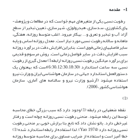
1-
مقدمه
رطوبت نسبی یکی از متغیرهای مهم جًو است که در مطالعات و پژوهش­
های کشاورزی، سدسازی، هیدرولوژی، شهرسازی، تعیین تبخیر از سطح
آزاد آب و تبخیر و تعرق و... به­کار می­رود. اغلب متوسط روزانه، هفتگی،
ماهانه و سالانه رطوبت نسبی مورد نیاز است. معدل روزانه اساس و پایه
سایر فاصله­های زمانی فوق است. بنابراین افزایش دقت در برآورد روزانه
سبب افزایش دقت در سایر فواصل زمانی است. روش مرسوم و قدیمی
برای برآورد میانگین رطوبت نسبی روزانه (رابطه1) معدل گیری از رطوبت
نسبی سه ساعت ‌استاندارد (6:30،12:30،18:30)است که به­عنوان یک
دستورالعمل استاندارد جهانی در سازمان هواشناسی ایران و وزارت نیرو
استفاده می­شود (آرشیو وزارت نیرو و سالنامه های آماری، سازمان
هواشناسی کشور، 2006).
(1)
نقطه ضعف­هایی در رابطه (1) وجود دارد که سبب بزرگی خطای محاسبه
توسط این رابطه می­شود. منحنی رطوبت نسبی روزانه چوله است و رفتار
غیرخطی دارد. یائو نشان داد که تابع بتا برازش خوبی بر منحنی رطوبت
نسبی روزانه دارد (1974, Yao). لذا استفاده از رابطه استاندارد شده (1)
خطا آمیز است و استفاده از ضرایب مساوی برای محاسبه متوسط روزانه