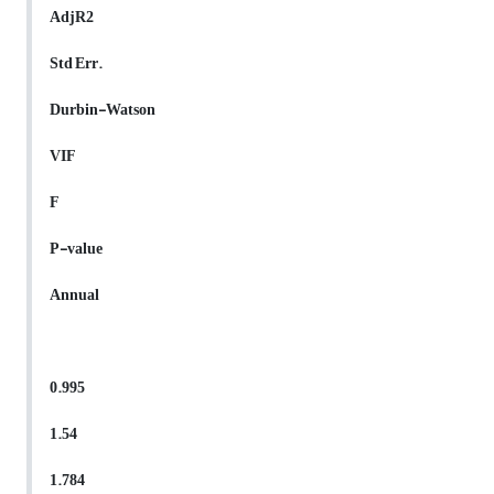
AdjR2
Std Err
.
Durbin-Watson
VIF
F
P-value
Annual
0.995
1.54
1.784