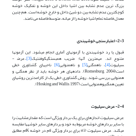
بزرگ ترین عدم تشابه بین اشیا داخل این خوشه و تفکیک خوشه
کوچکترین عدم تشابه بین دو شیئ داخل و خارج خوشه است. هم چنین
معدل فاصله تمام اشیا خوشه را از میانه، متوسط فاصله می نامند.
2-3- اعتبارسنجی خوشه­بندی
قبول یا رد خوشه­بندی با آزمون­های آماری انجام می­شود. این آزمون­ها
متنوع اند. مهمترین آنها: ضریب همبستگی­کوفنتیک
[3]
، عرض­
سیلهوت
[4]
، ناهمگنی
[5]
و ناهمنوایی
[6]
ناحیه­ای گشتاوری خطی
است(Romesburg, 2004). داده­های هر خوشه باید از نظر همگنی و
همنوایی بررسی شوند. روش گشتاوری خطی یک از کارامدترین روش­های
تعیین همگنی­وهمنوایی است (Hosking and Wallis, 1997).
2-4- عرض سیلهوت
عرض سیلهوت اندازه­ای برای یک بردار ویژگی است که مقدارمشابهت را
با سایر بردارهای خوشه مربوط به­ خود و بردار­های سایر خوشه­ها مقایسه
می­کند. عرض سیلهوت s(i) برای بردار ویژگی iام در خوشه Kام مطابق