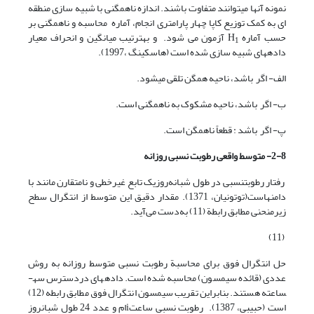
نمونه آنها می­توانند متفاوت باشند. اندازه ناهمگنی با شبیه سازی منطقه
ای به کمک توزیع کاپا چهار پارامتری انجام، آماره محاسبه و ناهمگنی بر
حسب آماره H
آزمون می شود. و به­ترتیب میانگین و انحراف­ معیار
1
داده­های شبیه سازی شده است (هاسکینگ ،1997).
الف- اگر باشد، ناحیه همگن تلقی می­شود.
ب- ‌اگر باشد، ناحیه ‌مشکوک به ناهمگنی است.
پ- اگر باشد :‌ قطعاً‌ ناهمگن است.
2-8- متوسط واقعی رطوبت نسبی روزانه
رفتار رطوبت­نسبی در طول شبانه‌روزیک تابع غیرخطی و نامتقارن مانند با
دامنهاست(توتونیان، 1371). مقدار دقیق این متوسط از انتگرال سطح
زیرمنحنی مطابق رابطة (11) به‌دست می‌آید.
(11)
حل انتگرال فوق برای محاسبة رطوبت نسبی متوسط روزانه به روش
عددی (قائده سیمسون) محاسبه شده است. داده­های دردسترس سه­
ساعته هستند. بنابراین تقریب سیمسون انتگرال فوق مطابق رابطه (12)
است (حبیبی، 1387). رطوبت نسبی ساعتiام و عدد 24 طول شبانروز