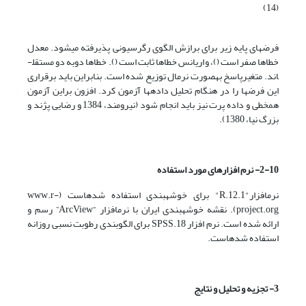
(14)
فرض­های پایه زیر برای برازش الگوی رگرسیونی پذیرفته می­شود. معدل
خطاها صفر است ()، واریانس خطاها ثابت است (). خطاها دوبه دو مستقل­
اند. متغیرپاسخ به­صورت نرمال توزیع شده است. بنابراین باید برقراری
این فرض­ها را در هنگام تحلیل داده­ها آزمون کرد. افزون براین آزمون
همخطی و داده پرت نیز باید انجام شود ‌(نیرومند، 1384 و رضایی پژند و
بزرگ نیا، 1380).
2-10- نرم افزارهای مورد استفاده
نرم­افزار"R.12.1" برای خوشه­بندی استفاده شده­است (www.r-
project.org). نقشه خوشه­بندی ایران با نرم­افزار “ArcView” رسم و
ارائه شده است. نرم افزار SPSS.18 برای الگوبندی رطوبت نسبی روزانه
استفاده شده­است.
3- تجزیه و تحلیل و نتایج