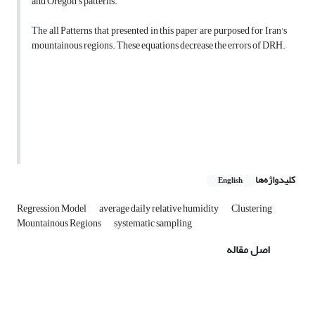
and Oregon
s patterns.
The all Patterns that presented in this paper are purposed for Iran's
mountainous regions. These equations decrease the errors of DRH.
کلیدواژه‌ها
English
Regression Model
average daily relative humidity
Clustering
Mountainous Regions
systematic sampling
اصل مقاله