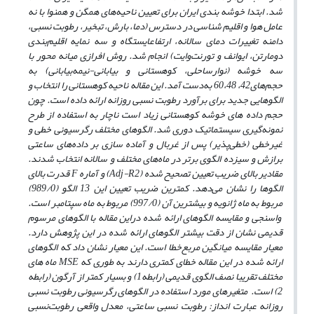
شد. ابتدا خوشه بندی ایران برای تعیین ناحیه‌های همگن و همنوا با نه
عامل هوا و اقلیم شناسی در دسترس (دما، بارش، تبخیر، رطوبت نسبی،
دامنه تغییرات دمای سالانه، ارتفاع
ایستگاه و سه نمایه اقلیم‌بندی
دومارتن، ایوانف و تورنت‌وایت) انجام شد. روش افرازی میانه محور با
سه خوشه (نوارساحلی، کوهستانی و بیابانی-نیمه‌بیابانی) به
‌حجم‌های42، 60،48 به‌دست آمد. این مقاله ناحیه کوهستانی را انتخاب و
الگوهایی جدید برای برآورد رطوبت نسبی روزانه ارائه داده است. چون
حجم داده های خوشه کوهستانی زیاد است ناچار به استفاده از طرح
نمونه‌گیری سیستماتیک دوری شد. الگوهای مختلف رگرسیونی خطی و
غیرخطی (خطی‌پذیر) پس از غربال و آماده سازی بر داده‌های ساعتی
برازش و سیزده الگوی برتر در ماه‌های مختلف و سالانه انتخاب شدند.
مقادیر بالای ضریب تعیین تصحیح شده (
Adj-R2
) و آماره
F
قدرت بالای
الگوها را نشان می‌دهد. کمترین ضریب تعیین این 13 الگو (989/0)
مربوط به ماه ژانویه و بیشترین آن (997/0) مربوط به ماه سپتامبر است.
واسنجی و مقایسه الگوهای ارائه شده دراین مقاله با الگوهای مرسوم
قدیمی نشان از دقت بیشتر الگوهای ارائه شده در این پژوهش دارد.
معیار مقایسه میانگین مربع‌خطا است.
این معیار نشان داد که الگوهای
ارائه شده در این مقاله خطای کمتری دارند به طوری که
MSE
ماه های
مختلف تقریبا نصف الگوی قدیمی (رابطه1) و بسیار کمتر از آرگون (رابطه
2) است. متغیرهای مورد استفاده در الگوهای رگرسیونی رطوبت نسبی
روزانه عبارت انداز: رطوبت نسبی ساعتی، معدل واقعی رطوبت‌نسبی