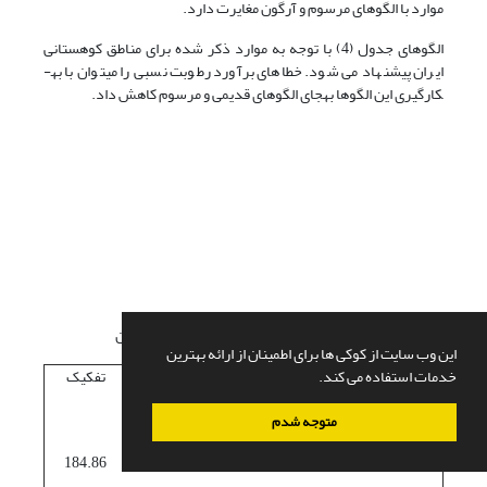
موارد با الگوهای مرسوم و آرگون مغایرت دارد.
الگوهای جدول (4) با توجه به موارد ذکر شده برای مناطق کوهستانی
ایران پیشنهاد می شود. خطاهای برآورد رطوبت نسبی را می­توان با به­
کارگیری این الگوها به­جای الگوهای قدیمی و مرسوم کاهش داد.
جدول1- اطلاعات کلی سه خوشه انتخابی ایران
این وب سایت از کوکی ها برای اطمینان از ارائه بهترین
خدمات استفاده می کند.
حجم
بیشترین
متوسط
قطر
تفکیک
فاصله
فاصله
متوجه شدم
خوشه
41
اول
1746.1
503.47
2073.1
184.86