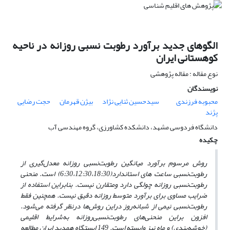
الگوهای جدید برآورد رطوبت نسبی روزانه در ناحیه
کوهستانی ایران
نوع مقاله : مقاله پژوهشی
نویسندگان
محبوبه فرزندی
سیدحسین ثنایی نژاد
بیژن قهرمان
حجت رضایی
پژند
دانشگاه فردوسی مشهد، دانشکده کشاورزی، گروه مهندسی آب
چکیده
روش مرسوم برآورد میانگین رطوبت‌نسبی روزانه معدل‌گیری از
رطوبت‌نسبی ساعت های ‌استاندارد
(6:30،12:30،18:30) است. منحنی
‌رطوبت‌نسبی روزانه چولگی دارد ومتقارن نیست. بنابراین استفاده از
ضرایب مساوی برای برآورد متوسط روزانه دقیق نیست. همچنین فقط
رطوبت‌نسبی نیمی از شبانه‌روز دراین روش‌ها درنظر گرفته ‌می‌شود.
افزون براین منحنی‌های رطوبت‌نسبی‌روزانه به‌شرایط اقلیمی
(خوشه‌بندی) و ماه نیز وابسته است. 149 ایستگاه‌ همدید ایران مطالعه