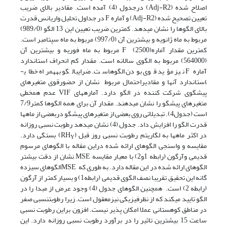
اصلاح شده (Adj-R2) درجدول (4) آمده است. مقادیر بالای ضریب
تعیین تصحیح شده (Adj-R2) و آماره F در جداول تحلیل واریانس قدرت
بالای الگوها را نشان می­دهد. کمترین ضریب تعیین این 13 الگو (989/0)
مربوط به ماه ژانویه و بیشترین آن (997/0) مربوط به ماه سپتامبر است.
کمترین مقدار آمارهF (2500) مربوط به ماه فوریه و بیشترین آن
(564000) مربوط به الگوی سالانه است. مقدار کم انحراف استاندارد
آماره F نیز مؤید قوی بودن الگوهاست. ضرایب­الگو به­همراه خطای­
استاندارد آنها و مقادیر­احتمال مربوط نشان از حضورقوی متغیرهای
پیشگوی شرکت کننده در الگو دارد. آماره­های VIF عدم هم­خطی
متغیرهای پیشگو را نشان می­دهند. مقدار آن برای همه الگوها کمتر7/9
است (جدول4). تبدیلاتی روی بعضی از متغیرهای پیشگو دربعضی از ماه­ها
قدرت الگو را افزایش داد. جدول (4) نشان می­دهد رطوبت نسبی روزانه
در اکثر ماه­ها به لگاریتم رطوبت نسبی روز قبل (RH
) بستگی دارد.
Y
مقایسه و واسنجی الگوهای ارائه شده دراین مقاله با الگوهای مرسوم
قدیمی وآرگون (رابطه 1و2) با معیار مقایسه MSE نشان از دقت بیشتر
الگوهای ارائه شده در این مقاله دارد. به طوری که MSEالگوهای سیزده
گانه این تحقیق تقریبا نصف الگوی قدیمی (رابطه1) و بسیار کمتر از آرگون
(رابطه 2) است. همچنین الگوهای جدول (4) وجود عرض از مبدا را در
الگو تایید می­کند که از نظرفیزیکی نیزمعقول است. زیرا رطوبت­نسبی صفر
در مناطق کوهستانی عملا امکان پذیر نیست. افزون براین رطوبت نسبی
ساعت 15 بیشترین تاثیر را در برآورد رطوبت نسبی روزانه دارد. این