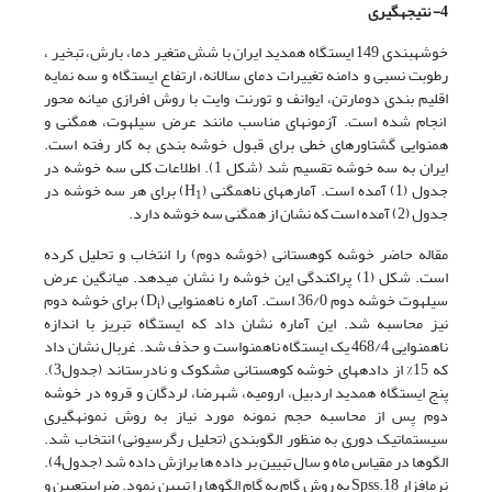
4- نتیجه­گیری
خوشه­بندی 149 ایستگاه همدید ایران با شش متغیر دما، بارش، تبخیر ،
رطوبت نسبی و دامنه تغییرات دمای سالانه، ارتفاع ایستگاه و سه نمایه
اقلیم بندی دومارتن، ایوانف و تورنت وایت با روش افرازی میانه محور
انجام شده است. آزمون­های مناسب مانند عرض سیلهوت، همگنی و
همنوایی گشتاورهای خطی برای قبول خوشه بندی به کار رفته است.
ایران به­ سه خوشه تقسیم شد (شکل 1). اطلاعات کلی سه خوشه در
جدول (1) آمده است. آماره­های ناهمگنی (H
) برای هر سه خوشه در
1
جدول (2) آمده است که نشان از همگنی سه خوشه دارد.
مقاله حاضر خوشه کوهستانی (خوشه دوم) را انتخاب و تحلیل کرده
است. شکل (1) پراکندگی این خوشه را نشان می­دهد. میانگین عرض
سیلهوت خوشه دوم 36/0 است. آماره ناهمنوایی (D
) برای خوشه دوم
i
نیز محاسبه شد. این آماره نشان داد که ایستگاه تبریز با اندازه
ناهمنوایی 468/4 یک ایستگاه ناهمنواست و حذف شد. غربال نشان داد
که 15% از داده­های خوشه کوهستانی مشکوک و نادرست­اند (جدول3).
پنج ایستگاه همدید اردبیل، ارومیه، شهرضا، لردگان و قروه در خوشه
دوم پس از محاسبه حجم نمونه مورد نیاز به روش نمونه­گیری
سیستماتیک دوری به منظور الگوبندی (تحلیل رگرسیونی) انتخاب شد.
الگوها در مقیاس ماه و سال تبیین بر داده ها برازش داده شد (جدول4).
نرم­افزار Spss.18 به روش گام به گام الگوها را تبیین نمود. ضرایب­تعیین و