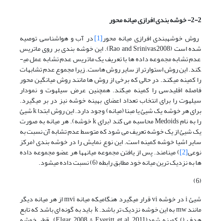
2-2- خوشه بندی افرازی میانه محور
روش خوشه­بندی افرازی میانه محور
[1]
در آب و هواشناسی توصیه
شده است (Rao and­ Srinivas,2008). این خوشه بندی بر روی ماتریس
عدم تشابه مجموعه داده ها با تعریف یک ماتریس عدم تشابه عمل می­
کند. این روش استوارتر از سایر روش هاست. زیرا مجموع عدم تشابهات
را کمینه می­کند. در حالی که برخی از روش ها مانند روش میانگین محور
فاصله اقلیدسی را کمینه می­کند. همچنین عرض سیلهوت و نمودار
سیلهوت را برای انتخاب تعداد اعضای بهینه خوشه نیز در بر می­گیرد.
برای هر خوشه یک شیئ یا مبنا (میانه) وجود دارد. این روش ابتدا k شیئ
را به نام Medoids محاسبه می کند (برای k خوشه). هر میانه به صورت
یک شیئ از یک خوشه تعریف می شود که متوسط عدم تشابه آن نسبت به
سایر اشیا خوشه کمینه است. این نوع نمایش را در خوشه بندی (مرکز
نوعی
[2]
) می­نامند. پس از یافتن مجموعه میانه­ها هر عضو مجموعه داده
ها به نزدیک ترین میانه خود مطابق رابطه (6) نسبت داده می­شود.
(6)
شیئ i در خوشه vi قرار می­گیرد هنگامیکه میانه mvi از هر میانه دیگر
مانند mw به این خوشه نزدیک تر باشد. k باید به گونه ای باشد که تابع
هدف () کمینه شود(Elgar, 2008 & Everitt, et.al, 2011). قطر خوشه