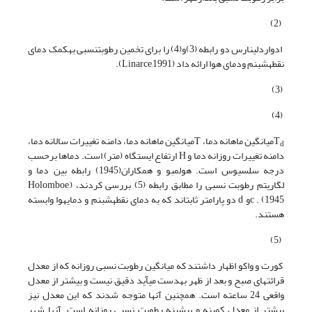
(2)
ادواردلینارس دو رابطه (3)و(4) را برای تخمین رطوبت­نسبی به­کمک دمای
نقطه­شبنم ودمای هوا ارائه داد (Linarce,1991).
(3)
(4)
T
میانگین ماهانه دما، Tمیانگین ماهانه دما، دامنه تغییرات سالانه دما،
d
دامنه تغییرات روزانه دما و H ارتفاع ایستگاه (متر) است. دماها برحسب
درجه سلسیوس است. هولمبو و همکاران(1945) رابطه بین دما و
لگاریتم رطوبت نسبی را مطابق رابطه (5) بررسی کردند، (Holomboe,
1945) . cو d دو پارامتر ثابت­اند که به دمای نقطه­شبنم و دمای­هوا وابسته
هستند.
(5)
کورت و واکو اظهار داشتند که میانگین رطوبت نسبی روزانه که از معدل
قرائت­های صبح و بعد از ظهر به­­دست می­آید دقیق نیست و بیشتر از معدل
واقعی 24 ساعته است. همچنین آن­ها متوجه شدند که این معدل نیز
بیشتر از معدل کمینه و بیشینه رطوبت نسبی روزانه است. آن­ها شهر