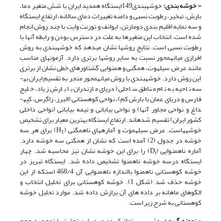
- خوشه بندی:
خوشه­بندی149ایستگاه همدید ایران با شش متغیر دما،
بارش، تبخیر، رطوبت نسبی و دامنه تغییرات دمای سالانه، ارتفاع ایستگاه
و سه نمایه اقلیم بندی دومارتن، ایوانف و تورنت وایت با چند روش انجام
شده است. انتخاب این متغیرها به علت در دسترس بودن و رابطه آنها با
رطوبت نسبی است. نتایج روش­ها نشان می­دهد که خوشه­بندی به روش
افرازی میانه­محور نسبت به سایر روش­ها برتری دارد. آزمون­های مناسب
مانند عرض سیلهوت، همگنی و همنوایی گشتاورهای خطی نشان از برتری
این روش دارد. خوشه­بندی با روش میانه­محور منجر به تقسیم ایران به­
سه ناحیه به نام مناطق ساحلی (دریای مازندران با بارش زیاد، خلیج
فارس و دریای عمان با بارش کم)، نواحی کوهستانی (البرز، زاگرس، کپه­
داغ و نواحی مجاور آن­ها) و نواحی بیابانی و نیمه بیابانی (نواحی داخلی
کشور ایران) تقسیم شده­اند. ارتفاع­ ایستگاه بهترین معیار برای تشخیص
خوشه­هاست. عرض سیلهموت و آماره­های ناهمگنی (H
) برای هر سه
1
خوشه در جدول (2) آمده است که نشان از همگنی سه خوشه دارد.
آماره ناهمنوایی (D
) را برای این خوشه نشان نیز محاسبه شد. چهار
i
ایستگاه درسه خوشه ناهمنوا تشخیص داده شد. ایستگاه تبریز در
خوشه کوهستانی ناهمنوا بااندازه ناهمنوایی آن 468/4 استکه از این
خوشه حذف شد (شکل 1). خوشه کوهستانی برای تحلیل انتخاب و
الگوهای ماهانه بر داده های آن برازش داده شد. موارد تحلیل خوشه
کوهستانی به شرح زیر است.
- نمونه گیری:
روش سیستماتیک دوری در این تحقیق با توجه به حجم