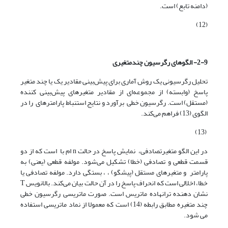
(دامنه تابع) است.
(12)
2-9- الگوهای رگرسیون چندمتغیری
تحلیل رگرسیونی یک روش آماری برای پیش‌بینی مقادیر یک یا چند متغیر
پاسخ (وابسته) از مجموعه‌ای از مقادیر متغیرهای پیش‌بینی کننده
(مستقل) است. رگرسیون خطی ‌برآورد و نتایج استنباط پارامترهای را در
الگوی (13) فراهم می‌کند. ‌
(13)
در این الگو متغیرتصادفی، نمایش پاسخ در حالت n ام با است که از دو
قسمت قطعی و تصادفی (خطا) تشکیل می‌شود. مولفه قطعی (­یعنی) به
پارامتر و متغیرهای مستقل (پیش­گو) ، ،‌ بستگی دارد. مولفه تصادفی یا
خطا، ‌اخلالی است که انحراف پاسخ را در آن حالت بیان می‌کند. بالانویس T
نشان دهنده ترانهاده ماتریس است. صورت ماتریسی رگرسیون خطی
چند متغیره مطابق رابطه (14) است که معمولا از نماد ماتریسی استفاده
می شود.