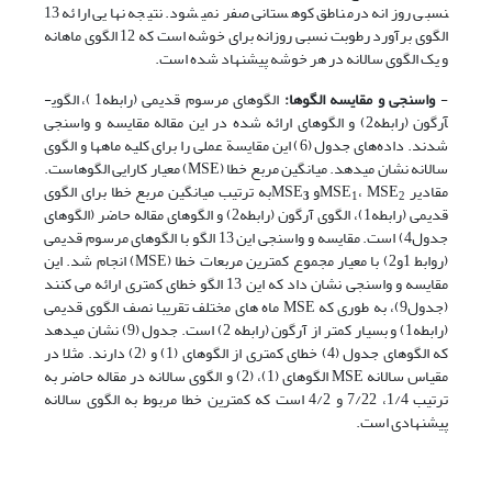
نسبی روزانه درمناطق کوهستانی صفر نمی­شود. نتیجه نهایی ارائه 13
الگوی برآورد رطوبت نسبی روزانه برای خوشه است که 12 الگوی ماهانه
و یک الگوی سالانه در هر خوشه پیشنهاد شده است.
-
واسنجی و مقایسه الگوها:
الگوهای مرسوم ­قدیمی (رابطه1)، الگوی­
آرگون (رابطه2) و الگوهای ارائه شده در این مقاله مقایسه و واسنجی
شدند. داده‌های جدول (6) این مقایسة عملی را برای کلیه ماه­ها و الگوی
سالانه نشان می­دهد. میانگین مربع خطا (MSE) معیار کارایی الگوهاست.
مقادیر MSE
، MSE
و MSE
به ترتیب میانگین مربع خطا برای الگوی
3
1
2
قدیمی (رابطه1)، الگوی آرگون (رابطه2) و الگوهای مقاله حاضر (الگوهای
جدول4) است. مقایسه و واسنجی این 13 الگو با الگوهای مرسوم قدیمی
(روابط 1و2) با معیار مجموع کمترین مربعات خطا (MSE) انجام شد. این
مقایسه و واسنجی نشان داد که این 13 الگو خطای کمتری ارائه می کنند
(جدول9)، به طوری که MSE ماه های مختلف تقریبا نصف الگوی قدیمی
(رابطه1) و بسیار کمتر از آرگون (رابطه 2) است. جدول (9) نشان می­دهد
که الگوهای جدول (4) خطای کمتری از الگوهای (1) و (2) دارند. مثلا در
مقیاس سالانه MSE الگوهای (1)، (2) و الگوی سالانه در مقاله حاضر به
ترتیب 1/4، 7/22 و 4/2 است که کمترین خطا مربوط به الگوی سالانه
پیشنهادی است.