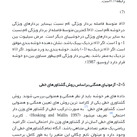
رابطه (7) است.
(7)
a(i) متوسط فاصله بردار ویژگی iام نسبت به­سایر بردارهای ویژگی
درخوشه kام است. b(i) کمترین متوسط فاصله از بردار ویژگی iام نسبت
به سایر بردارهای ویژگی درخوشه­های دیگر است. عرض سیلهوت بین
1- و 1 است. اگر s(i) نزدیک به­یک باشد، نشان دهنده خوشه بندی موفق
است. اگر s(i) نزدیک به (1-) باشد، خوشه بندی بد و رد می­شود. اگر s(i)
نزدیک به صفر باشد، یعنی بردار ویژگی iام به­طور مساوی بین دو خوشه
قرار دارد (روسیو، 1987).
2-5- آزمون­های همگنی براساس روش گشتاورهای خطی
داده ­های هر خوشه باید از نظر همگنی و همنوایی بررسی شوند. روش
گشتاوری ­خطی یکی از کارامد ترین روش­ های تعیین همگنی و همنوایی
[7]
است. ‌گشتاور های ­خطی
به صورت ترکیب خطی از گشتاور های وزن ­دار
[8]
احتمالی
تعریف می­شود (Hosking and Wallis, 1997) . کاربرد
گشتاورهای خطی آسان ­تر از گشتاورهای­­ وزن­ دار احتمالی است. اگر امید
ریاضی یک متغیر تصادفی متناهی باشد، آنگاه تمام گشتاورهای خطی آن
وجود دارد و می­توان تابع ­چگالی این متغیر را به­ طور کامل برحسب