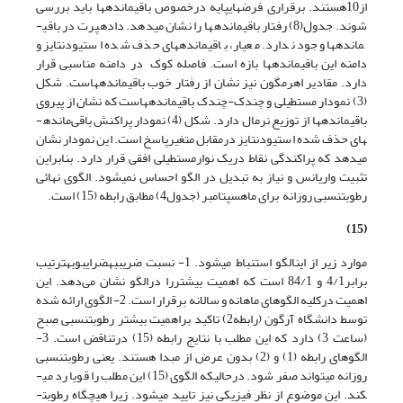
از10هستند. برقراری فرض­های­پایه درخصوص باقی­مانده­ها باید بررسی
شوند. جدول(8) رفتار باقی­مانده­ها را نشان می­دهد. داده­پرت در باقی­
مانده­ها وجود ندارد. معیار، باقی­مانده­های حذف شده استیودنتایز و
دامنه این باقی­مانده­ها بازه است. فاصله کوک در دامنه مناسبی قرار
دارد. مقادیر اهرم­گون نیز نشان از رفتار خوب باقی­مانده­هاست. شکل
(3) نمودار مستطیلی و چندک-چندک باقی­مانده­هاست که نشان از پیروی
باقی­مانده­ها از توزیع نرمال دارد. شکل (4) نمودار پراکنش باقی‌مانده­
های حذف شده استیودنتایز درمقابل متغیرپاسخ است. این نمودار نشان
می­دهد که پراکندگی نقاط دریک نوارمستطیلی افقی قرار دارد. بنابراین
تثبیت واریانس و نیاز به تبدیل در الگو احساس نمی­شود. الگوی نهائی
رطوبت­نسبی روزانه برای ماه­سپتامبر (جدول4) مطابق رابطه (15) است.
(15)
موارد زیر از این­الگو استنباط می­شود. 1- نسبت ضریببه­ضرایبوبه­ترتیب
برابر4/1 و 84/1 است که اهمیت بیشتررا درالگو نشان می‌دهد. این
اهمیت درکلیه الگوهای ماهانه و سالانه برقرار است. 2- الگوی ارائه شده
توسط دانشگاه آرگون (رابطه2) تاکید براهمیت بیشتر رطوبت­نسبی صبح
(ساعت 3) دارد که این مطلب با نتایج رابطه (15) درتناقض است. 3-
الگوهای رابطه (1) و (2) بدون عرض از مبدا هستند. یعنی رطوبت­نسبی
روزانه می­تواند صفر شود. درحالیکه الگوی (15) این مطلب را قویا رد می­
کند. این موضوع از نظر فیزیکی نیز تایید می­شود. زیرا هیچگاه رطوبت­