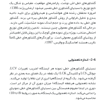
گشتاورهای خطی ­اش نوشت. پارامترهای موقعیت، ‌مقیاس و شکل یک
تابع توزیع با نسبت­های گشتاوری خطی تفسیر می­شود (رضایی پژند،1380).
امروزه محققان رشته ­های هواشناسی و هیدرولوژی برای تایید ناحیه
بندی و ‌تحلیل ­فراوانی از روش گشتاور های­خطی بهره می برند. گشتاور
های­ خطی به داده­ های­ پرت و حجم اندک نمونه حسّاسیّت کمی دارند.
درحالی که گشتاورهای معمولی چنین نیستند. ‌تخمین پارامترهای توزیع
احتمالی منتخب، بویژه برای نمونه های کوچک با این روش قابل اطمینان­تر
از روش­های گشتاوری معمولی است. برآوردگرهای گشتاورهای خطی کاملاً‌
نااریب هستند (هاسکینگ و والیس، 1997).
2-6- اندازه ناهمنوایی
‌
نسبت­های گشتاورهای­ خطی نمونه هر ایستگاه (ضریب تغییرات LCV،
چولگی LCS و کشیدگی LCK) ‌یک نقطه در یک فضای سه بعدی در نظر
گرفته می‌شود. یک گروه از ایستگاه­ها ابری از این نقاط را تولید می‌کنند.
نشانه ناهمنوایی هرنقطه (ایستگاه) میزان دوری آن از مرکز ابر است.
دوری در اینجا مفهوم همبستگی بین نسبت­های گشتاورهای­ خطی نمونه­ای
را تداعی می‌کند. اندازه ناهمنوایی یک ایستگاه به صورت روابط (8) تا (10)
محاسبه می‌شود. ‌