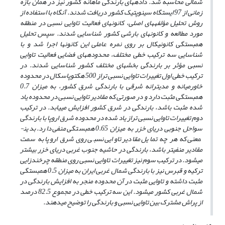
شمالی
محاسبه شد. داده­های بارندگی ماهانه کشور نیز در همان بازه
زمانی از 97 ایستگاه سینوپتیک کشور دریافت شدند. آن­گاه
با استفاده از
روش تحلیل مؤلفه
­های اصلی،
کانون­های فعالیت تاوایی نسبی در منطقه
مورد مطالعه و کانون­های بارشی کشور شناسایی شدند. سپس تحلیل
همبستگی کانونیکال بر روی نمره عاملی این کانون­ها اجرا شد و با
شناسایی سه ترکیب خطی مختلف، محدوده­های فضایی فعالیت تاوایی
نسبی مؤثر بر بارندگی بخش­های مختلف کشور شناسایی شدند. در
ترکیب خطی اول
تغییرات تاوایی نسبی تراز 500 هکتوپاسکال در محدوده
خاورمیانه و مدیترانه شرقی با بارندگی شرق کشور، به میزان 0.7
همبستگی مثبت دارد و در صورتی که مقادیر تاوایی نسبی در محدوده یاد
شده مثبت باشد، بارندگی در شرق کشور افزایش می
یابد. در ترکیب
دوم تغییرات تاوایی نسبی تراز یاد شده در محدوده شرق اروپا با بارندگی
سواحل جنوبی دریای خزر به میزان 0.65 همبستگی منفی دارد. بدین­
معنی که هر چه تمایل مقادیر تاوایی نسبی روی شرق اروپا به سمت
مقادیر منفی­تر باشد، بارندگی در حاشیه جنوب غربی دریای خزر بیش­تر
می­شود. در ترکیب سوم نیز تغییرات تاوایی نسبی روی منطقه چرخندزایی
ترکیه و قبرس نیز با بارندگی شمال غربی ایران به میزان 0.5 همبستگی
مثبت داشته و تاوایی مثبت در آن محدوده منجر به افزایش بارندگی در
شمال غربی کشور می­شود. این سه ترکیب خطی در مجموع 82.5 درصد
از پراش مشترک بین تاوایی نسبی و بارندگی را توضیح می­دهند.