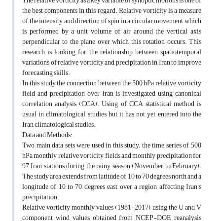
The relative vorticity as a key variable of synoptic motions is one of
the best components in this regard. Relative vorticity is a measure
of the intensity and direction of spin in a circular movement which
is performed by a unit volume of air around the vertical axis
perpendicular to the plane over which this rotation occurs. This
research is looking for the relationship between spatiotemporal
variations of relative vorticity and precipitation in Iran to improve
forecasting skills.
In this study the connection between the 500 hPa relative vorticity
field and precipitation over Iran is investigated using canonical
correlation analysis (CCA). Using of CCA statistical method is
usual in climatological studies but it has not yet entered into the
Iran climatological studies.
Data and Methods:
Two main data sets were used in this study; the time series of 500
hPa monthly relative vorticity fields and monthly precipitation for
97 Iran stations during the rainy season (November to February).
The study area extends from latitude of 10 to 70 degrees north and a
longitude of 10 to 70 degrees east over a region affecting Iran's
precipitation.
Relative vorticity monthly values (1981-2017) using the U and V
component wind values obtained from NCEP-DOE reanalysis