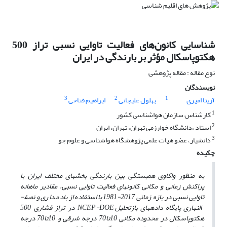
شناسایی کانون‌های فعالیت تاوایی نسبی تراز 500
هکتوپاسکال مؤثر بر بارندگی در ایران
نوع مقاله : مقاله پژوهشی
نویسندگان
3
2
1
آزیتا امیری
بهلول علیجانی
ابراهیم فتاحی
1
کارشناس سازمان هواشناسی کشور
2
استاد ،دانشگاه خوارزمی تهران، تهران، ایران
3
دانشیار، عضو هیات علمی پژوهشگاه هواشناسی و علوم جو
چکیده
به منظور واکاوی همبستگی بین بارندگی بخش­های مختلف ایران با
پراکنش زمانی و مکانی کانون­های فعالیت تاوایی نسبی، مقادیر ماهانه
تاوایی نسبی در بازه زمانی 2017-1981 با استفاده از باد مداری و نصف­
النهاری پایگاه داده­های بازتحلیل
NCEP-DOE
در تراز فشاری 500
هکتوپاسکال در محدوده مکانی 10تا70 درجه شرقی و 10تا70 درجه