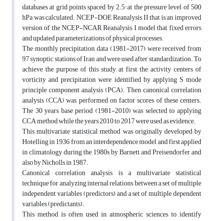
databases at grid points spaced by 2.5° at the pressure level of 500
hPa was calculated. NCEP-DOE Reanalysis II that is an improved
version of the NCEP-NCAR Reanalysis I model that fixed errors
and updated parameterizations of physical processes.
The monthly precipitation data (1981-2017) were received from
97 synoptic stations of Iran and were used after standardization. To
achieve the purpose of this study, at first the activity centers of
vorticity and precipitation were identified by applying S mode
principle component analysis (PCA). Then canonical correlation
analysis (CCA) was performed on factor scores of these centers.
The 30 years base period (1981-2010) was selected to applying
CCA method while the years 2010 to 2017 were used as evidence.
This multivariate statistical method was originally developed by
Hotelling in 1936 from an interdependence model and first applied
in climatology during the 1980s by Barnett and Preisendorfer and
also by Nicholls in 1987.
Canonical correlation analysis is a multivariate statistical
technique for analyzing internal relations between a set of multiple
independent variables (predictors) and a set of multiple dependent
variables (predictants).
This method is often used in atmospheric sciences to identify