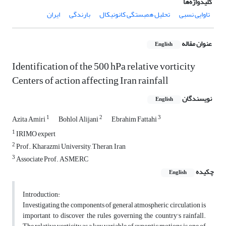
کلیدواژه‌ها
تاوایی نسبی
تحلیل همبستگی کانونیکال
بارندگی
ایران
عنوان مقاله
English
Identification of the 500 hPa relative vorticity
Centers of action affecting Iran rainfall
نویسندگان
English
1
2
3
Azita Amiri
Bohlol Alijani
Ebrahim Fattahi
1
IRIMO expert
2
Prof., Kharazmi University, Theran, Iran
3
Associate Prof. ASMERC
چکیده
English
Introduction:
Investigating the components of general atmospheric circulation is
important to discover the rules governing the country's rainfall.