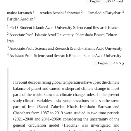
نویسندگان
English
1
2
3
mahsa farzaneh
Azadeh Arbabi Sabzevari
Jamalodin Daryabari
4
Farideh Asadian
1
Ph.D. Student, IslamicAzad , University, Science and Research Branch
2
َAssociate Prof., Islamic Azad University. Islamshahr Brancj,, Tehran,
Iran
3
Associate Prof., Science and Research Branch-Islamic Azad University
4
Assistant Prof., Science and Research Branch-Islamic Azad University
چکیده
English
In recent decades, rising global temperatures have upset the climate
balance of planet and caused widespread climate change in most
parts of the world, known as climate change Index. In the present
study, climatic variables in six synoptic stations in the southeastern
part of Iran (Zabol, Zahedan, Khash, Iranshahr, Saravan and
Chabahar) from 1987 to 2019 were studied in two time periods
(2021-2040 and 2041-2060), considering the uncertainty of the
general circulation model (Hadcm2) was investigated and