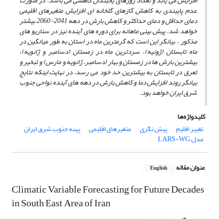
افزایش می یابد و تعداد روزهای یخبندان کاهشی می باشد. در صورت
عدم پایبندی به کاهش گازهای گلخانه ای افزایش متغیرهای اقلیمی
دمای حداقل و دمای حداکثر و کاهش بارش در دهه 2041-2060 بیشتر
خواهد شد. پیش بینی ماهانه برای دوره های آینده نیز در سناریو های
مذکور ، بیانگر این است که گرمترین ماه در استان به طور میانگین در
ماه تابستان (ژوئیه)، سردترین ماه در زمستان (دسامبر و ژانویه)،
بیشترین بارش ها در زمستان و بهار (دسامبر، ژانویه و مارس) و تبخیر و
تعرق در تابستان به بیشترین حد خود می رسد. در نهایت اینکه نتایج
بیانگر روند افزایش دما و کاهش بارش در دهه های آینده نواحی جنوب
شرق ایران خواهد بود.
کلیدواژه‌ها
تغییر اقلیم
پیش نگری
متغیرهای اقلیمی
پهنه جنوب شرق ایران
مدل LARS-WG
عنوان مقاله
English
Climatic Variable Forecasting for Future Decades
in South East Area of Iran