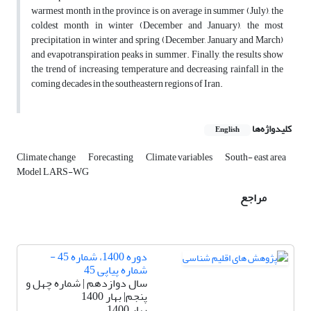
warmest month in the province is on average in summer (July), the
coldest month in winter (December and January), the most
precipitation in winter and spring (December, January and March)
and evapotranspiration peaks in summer. Finally, the results show
the trend of increasing temperature and decreasing rainfall in the
coming decades in the southeastern regions of Iran.
کلیدواژه‌ها
English
Climate change
Forecasting
Climate variables
South- east area
Model LARS-WG
مراجع
دوره 1400، شماره 45 -
شماره پیاپی 45
سال دوازدهم | شماره چهل و
پنجم| بهار 1400
بهار 1400