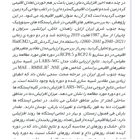
در چند دهه اخیر افزایش دمای زمین باعث بر هم خوردن تعادل اقلیمی
کره زمین شده و تغییرات اقلیمی گسترده ای را در اغلب نواحی کره زمین
موجب گردیده است که از آن به عنوان تغییر اقلیم یاد می شود. در این
پژوهش ، به بررسی متغیر های اقلیمی در شش ایستگاه های سینوپتیک
پهنه جنوب شرق ایران (زابل، زاهدان، خاش، ایرانشهر، سراوان و
چابهار) از سال 1987 لغایت 2019 پرداخته شد و در دو دوره ی زمانی
(2021-2040 و 2041-2060)، با استفاده از ﻣﺪل ﮔـﺮدش ﻛﻠـﻰ (
HadCM2
) بررسی و تحلیل گردید. پس از بررسی و ارزیابی مدل مقادیر متغیرهای
اقلیمی در دو سناریو
RCP2.6
و
RCP8.5
در دوره های مورد مطالعه ریز
مقیاس گردید. نتایج ارزیابی دقت مدل
LARS-WG
در شبیه سازی
2
متغیرهای اقلیمی براساس شاخص های
NSE
،
R
،
RMSE
،
MAE
در
پهنه جنوب شرق ایران در مرحله صحت سنجی نشان داد که انطباق
زیادی بین مقادیر شبیه سازی شده و دوره پایه وجود داشته است. بر
اساس نتایج خروجی مدل
LARS-WG
افزایش دما در کلیه ایستگاه ها
در دو دوره مورد مطالعه را نشان می دهد. میزان افزایش دما در مناطق
ساحلی کمتر از سایر مناطق خشکی می باشد. در تمامی ایستگاه ها
تغییرات دما به طور یکنواخت و تغییرات بارش، نوسان دارند. مقدار
بارش طی فصول زمستان و بهار در تمامی ایستگاه ها روند افزایشی
دارد؛ شرایط اقلیمی آینده از قبیل تعداد روزهای یخبندان، تعداد روزهای
داغ، خشک و روزهای تر محاسبه گردید و نتایج نشان داد که در دوره
آینده تعداد روزهای داغ و تع
داد روزهای خشک
نسبت به دوره پایه