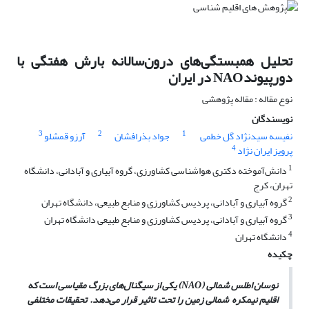
تحلیل همبستگی‌های درون‌سالانه بارش هفتگی ‌با
دورپیوندNAO در ایران
نوع مقاله : مقاله پژوهشی
نویسندگان
3
2
1
نفیسه سیدنژاد گل خطمی
جواد بذرافشان
آرزو قمشلو
4
پرویز ایران نژاد
1
دانش‌آموخته دکتری هواشناسی کشاورزی، گروه آبیاری و آبادانی، دانشگاه
تهران، کرج
2
گروه آبیاری و آبادانی، پردیس کشاورزی و منابع طبیعی، دانشگاه تهران
3
گروه آبیاری و آبادانی، پردیس کشاورزی و منابع طبیعی دانشگاه تهران
4
دانشگاه تهران
چکیده
نوسان اطلس شمالی (
NAO
) یکی از سیگنال‌های بزرگ مقیاسی است که
اقلیم نیمکره شمالی زمین را تحت تاثیر قرار می‌دهد. تحقیقات مختلفی