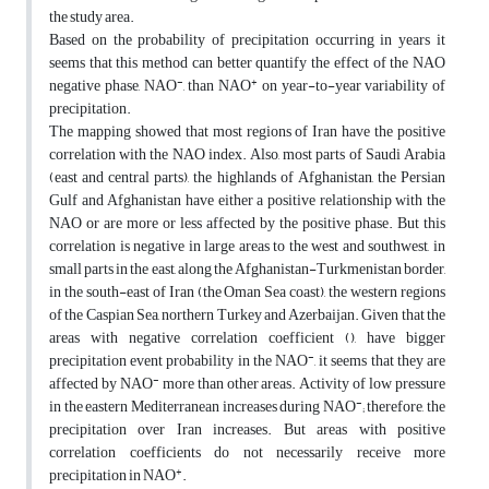
the study area.
Based on the probability of precipitation occurring in years it
seems that this method can better quantify the effect of the NAO
-
+
negative phase, NAO
, than NAO
on year-to-year variability of
precipitation.
The mapping showed that most regions of Iran have the positive
correlation with the NAO index. Also, most parts of Saudi Arabia
(east and central parts), the highlands of Afghanistan, the Persian
Gulf and Afghanistan have either a positive relationship with the
NAO or are more or less affected by the positive phase. But this
correlation is negative in large areas to the west and southwest, in
small parts in the east, along the Afghanistan-Turkmenistan border,
in the south-east of Iran (the Oman Sea coast), the western regions
of the Caspian Sea, northern Turkey and Azerbaijan. Given that the
areas with negative correlation coefficient (), have bigger
-
precipitation event probability in the NAO
, it seems that they are
-
affected by NAO
more than other areas. Activity of low pressure
-
in the eastern Mediterranean increases during NAO
; therefore, the
precipitation over Iran increases. But areas with positive
correlation coefficients do not necessarily receive more
+
precipitation in NAO
.