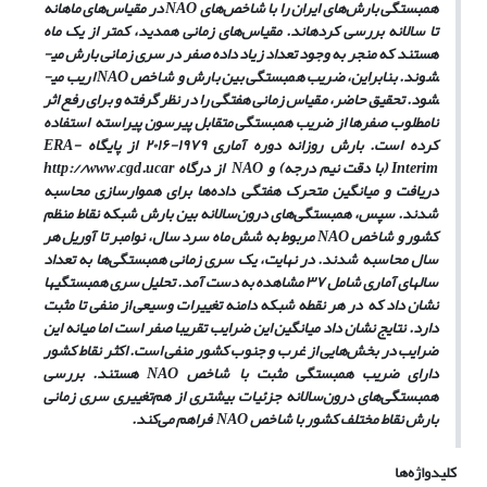
همبستگی بارش‌های ایران را با شاخص‌های
NAO
در مقیاس‌های ماهانه
تا سالانه بررسی کرده­اند. مقیاس‌های زمانی همدید، کمتر از یک ماه
هستند که منجر به وجود تعداد زیاد داده صفر در سری زمانی بارش می­
شوند. بنابراین، ضریب همبستگی بین بارش و شاخص
NAO
اریب می­
شود. تحقیق حاضر، مقیاس‌ زمانی هفتگی را در نظر گرفته و برای رفع اثر
نامطلوب صفرها از ضریب همبستگی متقابل پیرسون پیراسته
استفاده
کرده است. بارش روزانه دوره آماری ۱۹۷۹-۲۰۱۶ از پایگاه
ERA-
Interim
(با دقت نیم درجه) و
NAO
از درگاه
http://www.cgd.ucar
دریافت و میانگین متحرک هفتگی داده‌ها برای هموارسازی محاسبه
شدند. سپس، همبستگی‌های درون‌سالانه بین بارش شبکه نقاط منظم
کشور و شاخص
NAO
مربوط به شش ماه سرد سال، نوامبر تا آوریل هر
سال محاسبه شدند. در نهایت، یک سری زمانی همبستگی‌ها به تعداد
سال­های آماری شامل ۳۷ مشاهده به دست آمد. تحلیل سری همبستگی­ها
نشان داد که
در هر نقطه شبکه دامنه تغییرات وسیعی از منفی تا مثبت
دارد. نتایج نشان داد میانگین این ضرایب تقریبا صفر است اما میانه این
ضرایب در بخش‌هایی از غرب و جنوب کشور منفی است. اکثر نقاط کشور
دارای ضریب همبستگی مثبت با شاخص
NAO
هستند. بررسی
همبستگی‌های درون‌سالانه جزئیات بیشتری از هم‌تغییری سری زمانی
بارش نقاط مختلف کشور با شاخص
NAO
فراهم می‌کند.
کلیدواژه‌ها