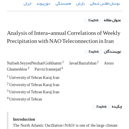
نوسان اطلس شمالی
بارش
همبستگی
دورپیوند
ایران
عنوان مقاله
English
Analysis of Intera-annual Correlations of Weekly
Precipitation with NAO Teleconnection in Iran
نویسندگان
English
1
2
Nafiseh SeyyedNezhad Golkhatmi
Javad Bazrafshan
Arezo
3
4
Ghameshlou
Parviz Irannejad
1
University of Tehran, Karaj, Iran
2
University of Tehran, Karaj, Iran
3
University of Tehran, Karaj, Iran
4
University of Tehran
چکیده
English
Introduction
The North Atlantic Oscillation (NAO) is one of the large climate