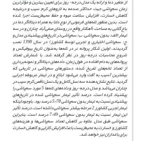
از متغیر دما و ارائه یک مدل درجه- روز برای تعیین بهترین و مؤثرترین
زمان سم‌پاشی جهت حداکثر صدمه به لاروهای کرم سیب و درنتیجه
کاهش خسارت، افزایش سلامت میوه و حفظ محیط‌زیست اجرا شده
است. بدین منظور تله‌های فرمونی از نوع دلتا به همراه دیتالاگر دما در
باغ گلابی به مساحت 6 هکتار واقع در روستای صفی‌آباد چناران و در سه
تیمار (الف: بدون سم‌پاشی، ب: سم‌پاشی در تاریخ‌های پیشنهادی مدل و
ج: سم‌پاشی اختیاری و تجربی توسط کشاورز) در سال 1398 نصب
گردیدند. اولین شکار پروانه نر در تله‌ها به‌عنوان تاریخ بیوفیکس و
شروع محاسبات درجه-روز در نظر گرفته شد. با شمارش تعداد
پروانه‌های به دام افتاده در طول زمان، داده‌های دیتالاگر و نمونه‌برداری
از تعداد تخم‌های تفریخ شده، دستورهای سم‌پاشی در تاریخی که
بیشترین آسیب به آفت وارد می‌شود ابلاغ و در تیمار مربوطه اجرایی
گردید. نتایج نشان‌دهنده سه نسل کامل و یک نسل ناقص کرم سیب در
چناران می‌باشد و مدل درجه-روز و داده‌های تله‌ها 5 مورد سم‌پاشی را
پیشنهاد کرده است. درصد تأثیر تیمار سم‌پاشی شده در تاریخ‌های
پیشنهادی نسبت به تیمار بدون سم‌پاشی 5/78 درصد بود. باوجوداینکه
تیمار تجربی کشاورز 2 مرحله بیشتر سم‌پاشی داشته است، درصد تأثیر
این تیمار نسبت به تیمار بدون سم‌پاشی 7/49 درصد است. بنابراین
سم‌پاشی طبق مدل علاوه بر کاهش تعداد سم‌پاشی‌ها و هزینه‌های
کشاورز و خسارت به محیط‌زیست باعث افزایش کارایی و کاهش خسارت
برای باغداران نیز خواهد شد.