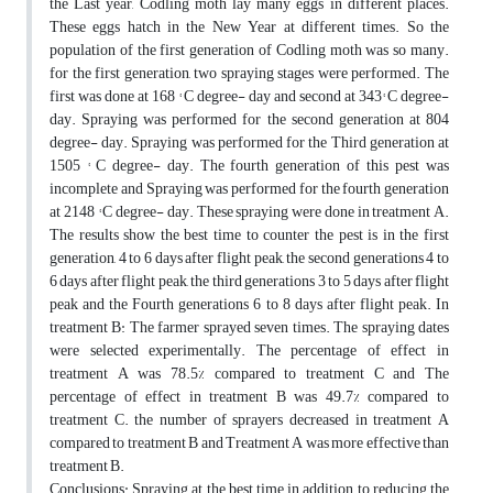
the Last year, Codling moth lay many eggs in different places.
These eggs hatch in the New Year at different times. So the
population of the first generation of Codling moth was so many.
for the first generation, two spraying stages were performed. The
first was done at 168 ° C degree- day and second at 343° C degree-
day. Spraying was performed for the second generation at 804
degree- day. Spraying was performed for the Third generation at
1505 ° C degree- day. The fourth generation of this pest was
incomplete and Spraying was performed for the fourth generation
at 2148 ° C degree- day. These spraying were done in treatment A.
The results show the best time to counter the pest is in the first
generation, 4 to 6 days after flight peak, the second generations 4 to
6 days after flight peak, the third generations 3 to 5 days after flight
peak and the Fourth generations 6 to 8 days after flight peak. In
treatment B: The farmer sprayed seven times. The spraying dates
were selected experimentally. The percentage of effect in
treatment A was 78.5% compared to treatment C and The
percentage of effect in treatment B was 49.7% compared to
treatment C. the number of sprayers decreased in treatment A
compared to treatment B and Treatment A was more effective than
treatment B.
Conclusions: Spraying at the best time in addition to reducing the