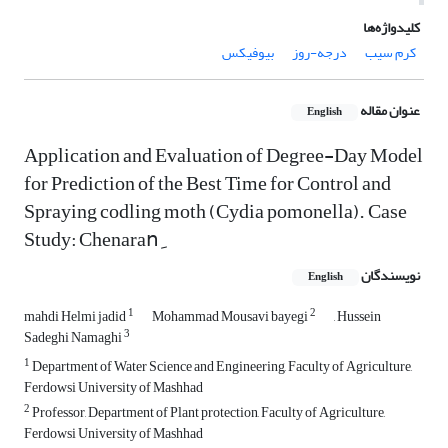
کلیدواژه‌ها
کرم سیب
درجه-روز
بیوفیکس
عنوان مقاله
English
Application and Evaluation of Degree-Day Model
for Prediction of the Best Time for Control and
Spraying codling moth (Cydia pomonella). Case
Study: Chenaranِ
نویسندگان
English
1
2
mahdi Helmi jadid
Mohammad Mousavi bayegi
, Hussein
3
Sadeghi Namaghi
1
Department of Water Science and Engineering, Faculty of Agriculture,
Ferdowsi University of Mashhad
2
Professor, Department of Plant protection, Faculty of Agriculture,
Ferdowsi University of Mashhad