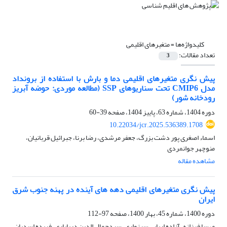
کلیدواژه‌ها =
متغیرهای اقلیمی
تعداد مقالات:
3
پیش نگری متغیرهای اقلیمی دما و بارش با استفاده از برونداد
مدل CMIP6 تحت سناریوهای SSP (مطالعه موردی: حوضه آبریز
رودخانه شور)
دوره 1404، شماره 63، پاییز 1404، صفحه
39-60
10.22034/jcr.2025.536389.1708
اسماء اصغری پور دشت بزرگ، جعفر مرشدی، رضا برنا، جبرائیل قربانیان،
منوچهر جوانمردی
مشاهده مقاله
پیش نگری متغیرهای اقلیمی دهه های آینده در پهنه جنوب شرق
ایران
دوره 1400، شماره 45، بهار 1400، صفحه
97-112
مهسا فرزانه، آزاده اربابی سبزواری، سیدجمال الدین دریاباری، فریده اسدیان