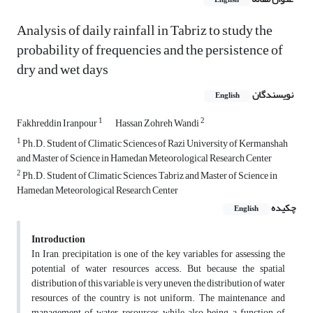
English
Analysis of daily rainfall in Tabriz to study the
probability of frequencies and the persistence of
dry and wet days
نویسندگان
English
1
2
Fakhreddin Iranpour
Hassan Zohreh Wandi
1
Ph.D. Student of Climatic Sciences of Razi University of Kermanshah
and Master of Science in Hamedan Meteorological Research Center
2
Ph.D. Student of Climatic Sciences, Tabriz and Master of Science in
Hamedan Meteorological Research Center
چکیده
English
Introduction
In Iran, precipitation is one of the key variables for assessing the
potential of water resources access. But because the spatial
distribution of this variable is very uneven, the distribution of water
resources of the country is not uniform. The maintenance and
management of water resources, while also being a function of