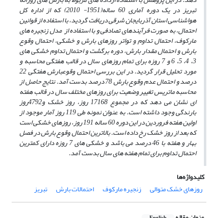
تبریز در یک دوره آماری 60 ساله(1951- 2010) که از اداره کل
هواشناسی استان آذربایجان شرقی دریافت گردید، با استفاده از قوانین
احتمال، به صورت فرآیندهای تصادفی و با استفاده از مدل زنجیره های
مارکوف، احتمال تداوم و تواتر روزهای بارش و خشکی، احتمال وقوع
بارش و احتمال مقدار بارش، دوره برگشت و احتمال تداوم خشکی های
3، 4، 5، 6 و 7 روزه برای تمام روزهای سال در قالب هفتگی محاسبه و
مورد تحلیل قرار گردید. در این بررسی احتمال وقوع
بارش هفتگی 22
درصد و احتمال عدم وقوع بارش 78 درصد بدست آمد.
نتایج حاصل از
محاسبه ماتریس تغییر وضعیت برای روزهای مختلف سال در قالب هفته
ای نشان می دهد که در مجموع 17168 روز، روز خشک و4792روز
بارندگی وجود داشته است. به عنوان نمونه طی 119 روز آمار موجود از
اولین هفته فروردین در این دوره 60 ساله 191 روز، روزهای خشکی است
که بعد از روز خشک رخ داده است
. بالاترین احتمال وقوع بارش در فصل
بهار و هفته با 46 درصد می باشد و خشکی های 7 روزه دارای کمترین
احتمال تداوم برای تمام هفته های سال بدست آمد.
کلیدواژه‌ها
روزهای خشک متوالی
زنجیره مارکوف
احتمالات بارش
تبریز
عنوان مقاله