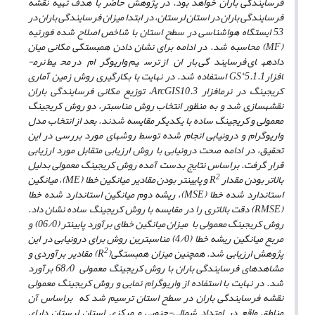
فرسایندگی باران خواهد بود. در پژوهش حاضر با هدف تهیه نقشه
فرسایندگی باران در استان لرستان، در ابتدا میزان فرسایندگی باران در
53 ایستگاه­ هواشناسی در سطح استان با شاخص اصلاح شده فورنیه
(MF)
محاسبه شد. در ادامه برای نشان دادن همبستگی مکانی میان
داده­های فرسایندگی باران از ترسیم واریوگرام در محیط نرم­
+
افزار
5.1.1
GS
استفاده شد. در نهایت با بکارگیری روش زمین آماری
کریجینگ در نرم­افزار
ArcGIS10.3
، توزیع مکانی فرسایندگی باران
نقشه­سازی شد و به منظور انتخاب روش مناسب­تر، دو روش کریجینگ
معمولی و کریجینگ ساده با یکدیگر مقایسه شدند.
بعد از انتخاب مدل
واریوگرام و درون­یابی انجام شده توسط روش­های مورد بررسی در این
تحقیق، در ادامه صحت درون­یابی با روش ارزیابی متقابل مورد ارزیابی
قرار گرفت. براساس نتایج بدست آمده روش کریجینگ معمولی بدلیل
2
بالاتر بودن مقدار
R
و پایین­تر بودن مقادیر میانگین خطا
(ME)
، میانگین
استاندارد شده خطا
(MSE)
، ریشه دوم میانگین استاندارد شده خطا
(RMSE)
دقت بالاتری را در مقایسه با روش کریجینگ ساده نشان داد.
روش کریجینگ معمولی با میزان میانگین خطای برآورد پایین­تر (06/0) و
مربع میانگین ریشه خطا (4/0) مناسب­ترین روش برای درون­یابی در این
2
پژوهش ارزیابی شد. همچنین میزان همبستگی
(R
)
مقادیر برآوردی و
مشاهده­ای فرسایندگی باران با روش­ کریجینگ معمولی 68/0 برآورد
شد. در نهایت با استفاده از واریوگرام نمایی و روش کریجینگ معمولی
نقشه فرسایندگی باران در سطح استان ترسیم شد که براساس آن
مناطق واقع در امتداد شمالی-جنوبی و مرکزی استان لرستان دارای