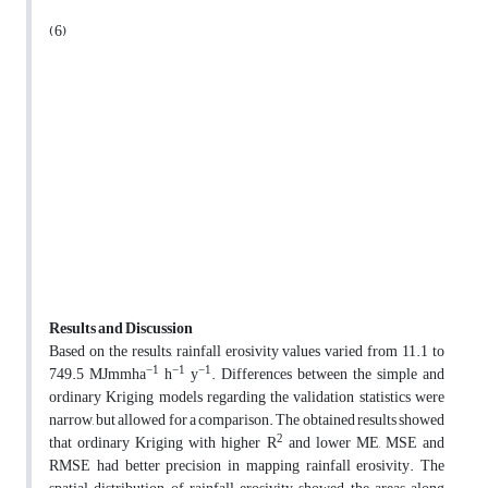
(6)
Results and Discussion
Based on the results, rainfall erosivity values varied from 11.1 to
−1
−1
−1
749.5 MJmmha
h
y
. Differences between the simple and
ordinary Kriging models regarding the validation statistics were
narrow, but allowed for a comparison. The obtained results showed
2
that ordinary Kriging with higher R
and lower ME, MSE and
RMSE had better precision in mapping rainfall erosivity. The