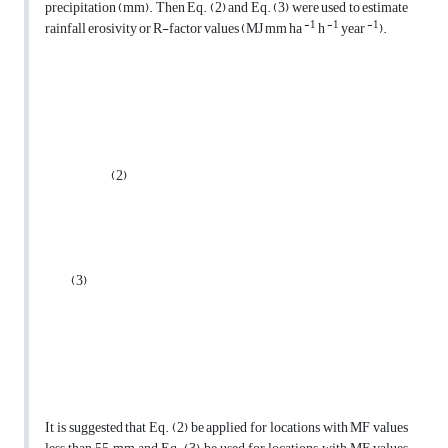
precipitation (mm). Then Eq. (2) and Eq. (3) were used to estimate
-1
-1
-1
rainfall erosivity or R-factor values (MJ mm ha
h
year
).
(2)
(3)
It is suggested that Eq. (2) be applied for locations with MF values