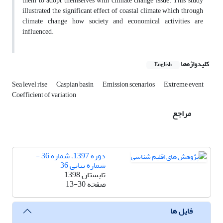
them to adopt themselves with climate change issue. This study
illustrated the significant effect of coastal climate which through
climate change how society and economical activities are
influenced.
کلیدواژه‌ها
English
Sea level rise
Caspian basin
Emission scenarios
Extreme event
Coefficient of variation
مراجع
دوره 1397، شماره 36 -
شماره پیاپی 36
تابستان 1398
صفحه
13-30
فایل ها