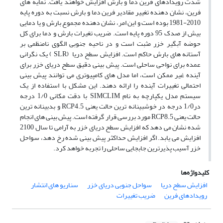
شدت رویدادهای فرین دما و بارش افزایش خواهند یافت. نمایه های
فرین، نشان دهنده تغییر مقادیر فرین دما و بارش نسبت به دوره پایه
2010-1981 بوده است و این امر، نشان دهنده مجموع بارش و یا دمایی
بیش از صدک 95 دوره پایه است. ضریب تغیرات بارش و دما برای کل
حوضه آبگیر خزر مثبت است و در ناحیه جنوبی الگوی نامنظمی بر
آستانه های بارش حاکم است. افزایش سطح دریا (SLR ) یک نگرانی
عمده برای نواحی ساحلی است. پیش بینی دقیق سطح دریای خزر برای
آینده غیر ممکن است، اما مدل های کامپیوتری می توانند پیش بینی
احتمالی تغییرات آینده را ارائه دهند. این مشکل با استفاده از یک
سیستم مدل یکپارچه به نام SIMCLIM با دقت مکانی 1/0 درجه
در1/0 درجه در خوشبینانه ترین حالت یعنی RCP4.5 و بدبینانه ترین
حالت یعنی RCP8.5 مورد بررسی قرار گرفته است. پیش بینی های انجام
شده نشان می دهد که افزایش سطح دریای خزر به آرامی تا سال 2100
افزایش می یابد. اگر افزایش حداکثر پیش بینی شده رخ دهد، سواحل
خزر آسیب پذیرترین جابجایی ساحلی را تجربه خواهد کرد.
کلیدواژه‌ها
افزایش سطح دریا
سواحل جنوبی دریای خزر
سناریو های انتشار
رویدادهای فرین
ضریب تغییرات