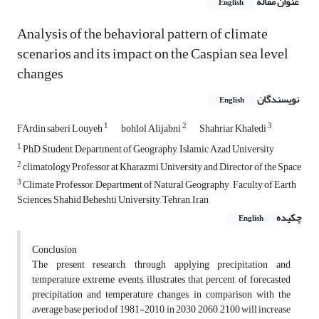
عنوان مقاله
English
Analysis of the behavioral pattern of climate
scenarios and its impact on the Caspian sea level
changes
نویسندگان
English
1
2
3
FArdin saberi Louyeh
bohlol Alijabni
Shahriar Khaledi
1
PhD Student, Department of Geography, Islamic Azad University
2
climatology Professor at Kharazmi University and Director of the Space
3
Climate Professor, Department of Natural Geography , Faculty of Earth
Sciences, Shahid Beheshti University, Tehran, Iran
چکیده
English
Conclusion
The present research, through applying precipitation and
temperature extreme events, illustrates that percent of forecasted
precipitation and temperature changes in comparison with the
average base period of 1981-2010, in 2030, 2060, 2100 will increase