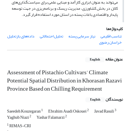
می‌تواند به عنوان ابزاری کارآمد و مبنایی علمی برای سیاست‌گذاری‌های
کلان در بخش کشاورزی، مدیریت ریسک و برنامه‌ریزی در جهت توسعه
پایدار و اقتصادی باغات پسته در استان مورد استفاده قرار گیرد.
کلیدواژه‌ها
تناسب اقلیمی
نیاز سرمایی پسته
تحلیل احتمالاتی
داده‌های بازتحلیل
خراسان رضوی
عنوان مقاله
English
Assessment of Pistachio Cultivars' Climate
Potential Spatial Distribution in Khorasan Razavi
Province Based on Chilling Requirement
نویسندگان
English
1
2
3
Saeedeh Kouzegaran
Ebrahim Asadi Oskouei
Javad Rasuli
2
2
Yaghub Niazi
Yashar Falamarzi
1
RIMAS-CRI