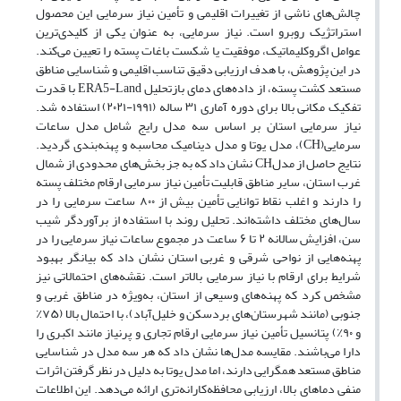
چالش‌های ناشی از تغییرات اقلیمی و تأمین نیاز سرمایی این محصول
استراتژیک روبرو است. نیاز سرمایی، به عنوان یکی از کلیدی‌ترین
عوامل اگروکلیماتیک، موفقیت یا شکست باغات پسته را تعیین می‌کند.
در این پژوهش، با هدف ارزیابی دقیق تناسب اقلیمی و شناسایی مناطق
مستعد کشت پسته، از داده‌های دمای بازتحلیل ERA5-Land با قدرت
تفکیک مکانی بالا برای دوره آماری ۳۱ ساله (۱۹۹۱-۲۰۲۱) استفاده شد.
نیاز سرمایی استان بر اساس سه مدل رایج شامل مدل ساعات
سرمایی(CH)، مدل یوتا و مدل دینامیک محاسبه و پهنه‌بندی گردید.
نتایج حاصل از مدلCH نشان داد که به جز بخش‌های محدودی از شمال
غرب استان، سایر مناطق قابلیت تأمین نیاز سرمایی ارقام مختلف پسته
را دارند و اغلب نقاط توانایی تأمین بیش از ۸۰۰ ساعت سرمایی را در
سال‌های مختلف داشته‌اند. تحلیل روند با استفاده از برآوردگر شیب
سن، افزایش سالانه ۲ تا ۶ ساعت در مجموع ساعات نیاز سرمایی را در
پهنه‌هایی از نواحی شرقی و غربی استان نشان داد که بیانگر بهبود
شرایط برای ارقام با نیاز سرمایی بالاتر است. نقشه‌های احتمالاتی نیز
مشخص کرد که پهنه‌های وسیعی از استان، به‌ویژه در مناطق غربی و
جنوبی (مانند شهرستان‌های بردسکن و خلیل‌آباد)، با احتمال بالا (۷۵٪
و ۹۰٪) پتانسیل تأمین نیاز سرمایی ارقام تجاری و پرنیاز مانند اکبری را
دارا می‌باشند. مقایسه مدل‌ها نشان داد که هر سه مدل در شناسایی
مناطق مستعد همگرایی دارند، اما مدل یوتا به دلیل در نظر گرفتن اثرات
منفی دماهای بالا، ارزیابی محافظه‌کارانه‌تری ارائه می‌دهد. این اطلاعات