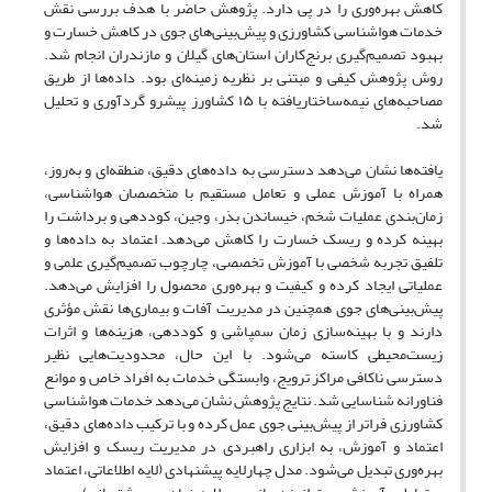
کاهش بهره‌وری را در پی دارد. پژوهش حاضر با هدف بررسی نقش
خدمات هواشناسی کشاورزی و پیش‌بینی‌های جوی در کاهش خسارت و
بهبود تصمیم‌گیری برنج‌کاران استان‌های گیلان و مازندران انجام شد.
روش پژوهش کیفی و مبتنی بر نظریه زمینه‌ای بود. داده‌ها از طریق
مصاحبه‌های نیمه‌ساختاریافته با ۱۵ کشاورز پیشرو گردآوری و تحلیل
شد.
یافته‌ها نشان می‌دهد دسترسی به داده‌های دقیق، منطقه‌ای و به‌روز،
همراه با آموزش عملی و تعامل مستقیم با متخصصان هواشناسی،
زمان‌بندی عملیات شخم، خیساندن بذر، وجین، کوددهی و برداشت را
بهینه کرده و ریسک خسارت را کاهش می‌دهد. اعتماد به داده‌ها و
تلفیق تجربه شخصی با آموزش تخصصی، چارچوب تصمیم‌گیری علمی و
عملیاتی ایجاد کرده و کیفیت و بهره‌وری محصول را افزایش می‌دهد.
پیش‌بینی‌های جوی همچنین در مدیریت آفات و بیماری‌ها نقش مؤثری
دارند و با بهینه‌سازی زمان سمپاشی و کوددهی، هزینه‌ها و اثرات
زیست‌محیطی کاسته می‌شود. با این حال، محدودیت‌هایی نظیر
دسترسی ناکافی مراکز ترویج، وابستگی خدمات به افراد خاص و موانع
فناورانه شناسایی شد. نتایج پژوهش نشان می‌دهد خدمات هواشناسی
کشاورزی فراتر از پیش‌بینی جوی عمل کرده و با ترکیب داده‌های دقیق،
اعتماد و آموزش، به ابزاری راهبردی در مدیریت ریسک و افزایش
بهره‌وری تبدیل می‌شود. مدل چهارلایه پیشنهادی (لایه اطلاعاتی، اعتماد