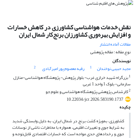
نقش خدمات هواشناسی کشاورزی در کاهش خسارات
و افزایش بهره‌وری کشاورزان برنج‌کار شمال ایران
مقالات آماده انتشار
نوع مقاله : مقاله پژوهشی
نویسندگان
2
1
مجید حبیبی نوخندان
رقیه معصوم پور امیرآبادی
1
بزرگراه شهید خرازی غرب- بلوار پژوهش- پژوهشگاه هواشناسی-منازل
سازمانی- بلوک 1 واحد 1 غربی
2
کارشناس پژوهشی پژوهشگاه هواشناسی و علوم جو
10.22034/jcr.2026.583190.1737
چکیده
کشاورزی، به‌ویژه کشت برنج در شمال ایران، به دلیل وابستگی شدید
به شرایط جوی و تغییرات اقلیمی، همواره با مخاطرات ناشی از نوسانات
جوی و رخدادهای حدی مواجه است که خسارات اقتصادی قابل‌توجه و