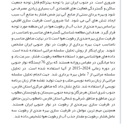
ضروری است. در جنوب ایران نیز با توجه بهتراکم قابل توجه جمعیت
ساکن و گستردگی فعالیت های اقتصادی آب بسیاری زیادی مصرف می
شود و بهره بردای سنتی از منابع آبی نیز ضمن فشار به منابع آب سبب
ایجاد تنش های آبی می شود. لذا ضروری است ظرفیت سازی اقلیمی
براساس بهره مندی از جذب آب از رطوبت هوا در این منطقه مورد توجه
قرار گیرد. هدف این مطالعه شناسایی گستره های مناسب و نامناسب در
ظرفیت سازی بهره مندی از رطوبت هوا است تا در نهایت مناطق مناسب و
نامناسب جهت بهره برداری از رطوبت در نوار جنوبی ایران مشخص
شوند. برای اینکار از روش تحلیل سلسله مراتبی استفاده شده است.
داده های هواشناسی مورد استفاده مطالعه رطوبت، فشار، سرعت باد و
دما میانگین در مقیاس روزانه هستند که برای 76 ایستگاه نوار جنوبی
در دوره زمانی 2024-2015 از آنها استفاده شده است. در تحلیل
سلسله مراتبی از 7 عامل بهره برداری شد. جهت انجام تحلیل سلسله
مراتبی از زبان برنامه نویسی متلب و جهت تولید نقشه ها از زبان برنامه
نویسی آر استفاده شد. نتایج نشان داد که مناطق مرکزی استان فارس،
جنوب شرق استان هرمزگان و نیمه جنوبی سیستان و بلوچستان مطلوب
ترین مناطق و مناطق شرقی و شمالی استان فارس نامطلوب ترین مناطق
در ظرفیت سازی بهرمندی از رطوبت در نوار جنوبی ایران هستند.
همچنین مهم ترین عوامل در ظرفیت سازی بهره مندی از رطوبت سه
عامل فشار، رطوبت و مقدار جذب آب از رطوبت هوا تشخیص داده شد.