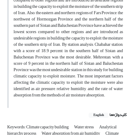
compared to other regions and are introduced as desirable regions
in building the capacity to exploit the moisture of the southern strip
of Iran. Also, the eastern and northern regions of Fars Province, the
northwest of Hormozgan Province, and the northern half of the
southern part of Sistan and Baluchestan Province have achieved the
lowest scores compared to other regions and are introduced as
undesirable regions in building the capacity to exploit the moisture
of the southern strip of Iran. By station analysis, Chabahar station,
with a score of 18.9 percent in the southern half of Sistan and
Baluchestan Province, was the most desirable. Mehrestan, with a
score of 9 percent in the northern half of Sistan and Baluchestan
Province, was the most undesirable station in this study for building
climatic capacity to exploit moisture. The most important factors
affecting the climatic capacity to exploit the moisture were also
identified as air pressure, relative humidity, and the rate of water
absorption from the methods of air moisture absorption.
کلیدواژه‌ها
English
Keywords: Climate capacity building
Water stress
Analytical
hierarchy process
Water absorption from air humidity
Climate