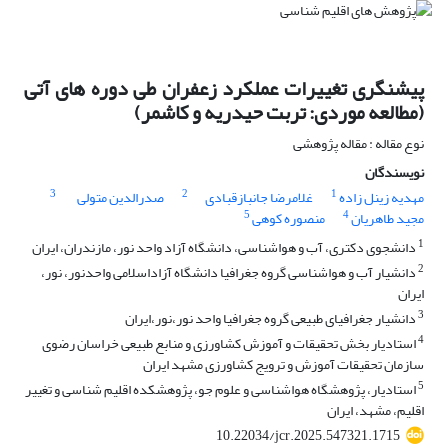
پیشنگری تغییرات عملکرد زعفران طی دوره های آتی
(مطالعه موردی: تربت حیدریه و کاشمر)
نوع مقاله : مقاله پژوهشی
نویسندگان
3
2
1
مهدیه زینل زاده
غلامرضا جانبازقبادی
صدرالدین متولی
5
4
مجید طاهریان
منصوره کوهی
1
دانشجوی دکتری، آب و هواشناسی، دانشگاه آزاد واحد نور، مازندران، ایران
2
دانشیار آب و هواشناسی گروه جغرافیا دانشگاه آزاداسلامی واحدنور، نور،
ایران
3
دانشیار جغرافیای طبیعی گروه جغرافیا واحد نور،نور،ایران
4
استادیار بخش تحقیقات و آموزش کشاورزی و منابع طبیعی خراسان رضوی
سازمان تحقیقات آموزش و ترویج کشاورزی مشهد ایران
5
استادیار، پژوهشگاه هواشناسی و علوم جو، پژوهشکده اقلیم شناسی و تغییر
اقلیم، مشهد، ایران
10.22034/jcr.2025.547321.1715