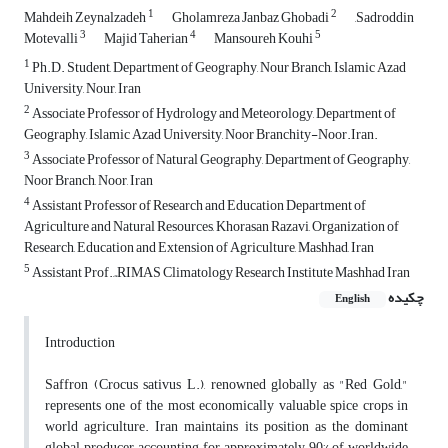
1
2
Mahdeih Zeynalzadeh
Gholamreza Janbaz Ghobadi
,Sadroddin
3
4
5
Motevalli
Majid Taherian
Mansoureh Kouhi
1
Ph.D. Student, Department of Geography, Nour Branch, Islamic Azad
University, Nour, Iran
2
Associate Professor of Hydrology and Meteorology, Department of
Geography, Islamic Azad University, Noor Branchity-Noor.Iran.
3
Associate Professor of Natural Geography, Department of Geography,
Noor Branch, Noor, Iran
4
Assistant Professor of Research and Education Department of
Agriculture and Natural Resources, Khorasan Razavi, Organization of
Research, Education and Extension of Agriculture, Mashhad, Iran
5
Assistant Prof., ,ًRIMAS Climatology Research Institute Mashhad Iran
چکیده
English
Introduction
Saffron (Crocus sativus L.), renowned globally as "Red Gold,"
represents one of the most economically valuable spice crops in
world agriculture. Iran maintains its position as the dominant
global producer, accounting for approximately 90% of worldwide