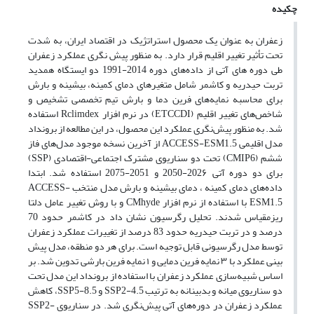
چکیده
زعفران به عنوان یک محصول استراتژیک در اقتصاد ایران، به شدت
تحت تأثیر تغییر اقلیم قرار دارد. به منظور پیش نگری عملکرد زعفران
طی دوره های آتی از داده‌‌های دوره 2014-1991 دو ایستگاه همدید
تربت حیدریه و کاشمر شامل متغیرهای دمای کمینه، بیشینه و بارش
برای محاسبه نمایه‌های فرین دما و بارش تیم تخصصی تشخیص و
شاخص‌های تغییر اقلیم (ETCCDI) در نرم افزار Rclimdex استفاده
شد. به منظور پیش‌نگری عملکرد این محصول، در این مطالعه از برونداد
مدل اقلیمی ACCESS-ESM1.5 از آخرین نسخه موجود مدل‌های فاز
ششم (CMIP6) تحت دو سناریوی مشترک اجتماعی-اقتصادی (SSP)
برای دو دوره آتی 202۶-2050 و 2051-2075 استفاده شد. ابتدا
داده‌های دمای کمینه ، دمای بیشینه و بارش مدل منتخب ACCESS-
ESM1.5 با استفاده از نرم افزار CMhyde و با روش تغییر عامل دلتا
ریزمقیاس شدند. تحلیل رگرسیون نشان داد در کاشمر حدود 70
درصد و در تربت حیدریه حدود 83 درصد از تغییرات عملکرد زعفران
توسط مدل رگرسیونی قابل توجیه است. برای هر دو منطقه، مدل پیش
بینی عملکرد با ۳ نمایه فرین دمایی و ۱ نمایه فرین بارشی تدوین شد. بر
اساس شبیه‌سازی عملکرد زعفران با استفاده از برونداد این مدل تحت
دو سناریوی میانه و بدبینانه به ترتیب SSP2-4.5 و SSP5-8.5، کاهش
عملکرد زعفران در دوره‌های آتی پیش‌نگری شد. در سناریوی SSP2-