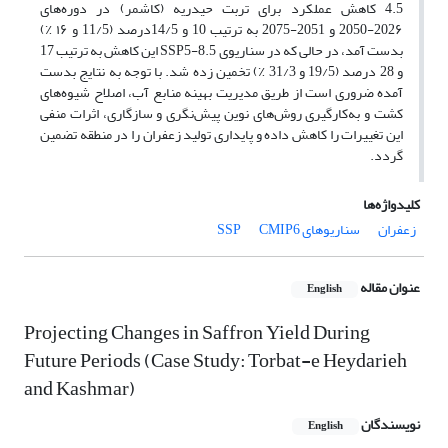
4.5 کاهش عملکرد برای تربت حیدریه (کاشمر) در دوره‌های
202۶-2050 و 2051-2075 به ترتیب 10 و 14/5درصد (11/5 و ۱۶ ٪)
بدست آمد، در حالی که در سناریوی SSP5-8.5 این کاهش به ترتیب 17
و 28 درصد (19/5 و 31/3 ٪) تخمین زده شد. با توجه به نتایج بدست
آمده ضروری است از طریق مدیریت بهینه منابع آب، اصلاح شیوه‌های
کشت و به‌کارگیری روش‌های نوین پیش‌نگری و سازگاری، اثرات منفی
این تغییرات را کاهش داده و پایداری تولید زعفران را در منطقه تضمین
گردد.
کلیدواژه‌ها
زعفران
سناریوهای SSP
CMIP6
عنوان مقاله
English
Projecting Changes in Saffron Yield During
Future Periods (Case Study: Torbat-e Heydarieh
and Kashmar)
نویسندگان
English