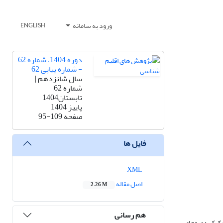
ورود به سامانه
ENGLISH
دوره 1404، شماره 62
- شماره پیاپی 62
سال شانزدهم |
شماره 62|
تابستان1404
پاییز 1404
صفحه
95-109
فایل ها
XML
اصل مقاله
2.26 M
هم رسانی
ر یک دوره 60 ساله از 1960-2019 است. به این منظور تفکیک دوره‌های