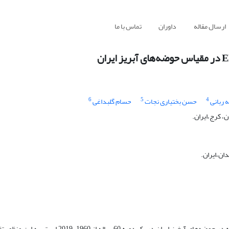
ارسال مقاله
داوران
تماس با ما
6
5
4
 ربانی
حسن بختیاری نجات
حسام گلبداغی
، کرج،ایران.
ان،ایران.
هدف این پژوهش بررسی تاثیر انتقال فازهای ENSO بر ناهنجاری بارش پاییزه در حوضه‌های آبخیز ایران د