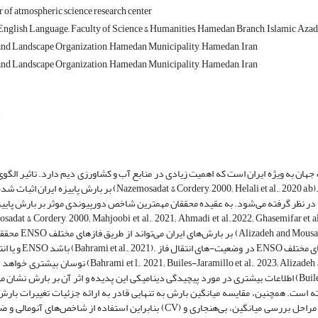
of atmospheric science research center
nglish Language,, Faculty of Science & Humanities, Hamedan Branch, Islamic Azad
and Landscape Organization, Hamedan Municipality, Hamedan, Iran
and Landscape Organization, Hamedan Municipality, Hamedan, Iran
چ
هان به ویژه ایران است که اهمیت زیادی در منابع آب و کشاورزی دیم دارد. تاثیر الگو
ر نظر گرفته می‌شود. به عقیده محققان مهمترین شاخص دورپیوندی موثر بر بارش پاییزه ایران پ
محققان تاثیرگذاری ENSO بر بارش‌های ایران می‌
گرفته است. همچنین، مقایسه میانگین بارش به تنهایی قادر به ارائه جزئیات تغییرات بار
بنابراین استفاده از شاخص‌های آنومالی و ضریب نوسانات (CV) ضروری است. با توجه به موارد فوق مراحل بررسی میانگین، بی‌هنجاری و