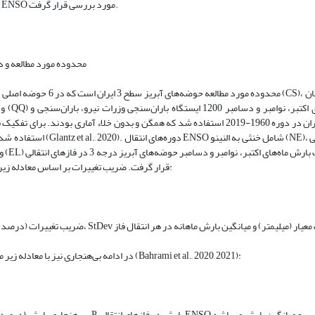
فازهای انتقالی ENSO مورد بررسی قرار گرفت.
محدوده مورد مطالعه و د
محدوده مورد مطالعه حوضه‌های آبریز سطح 3 ایران است که در 6 حوضه اصلی دریای کاسپ
سینوپتیک سازمان هواشناسی جمهوری اسلامی ایران در دوره 1960-2019 استفاده شد که همگن و بدون خلاء آماری بودند. برای تفکیک فازهای ا
و النینو ب
قرار گرفت. ضریب تغییرات بر اساس معادله زیر استخراج شد:
در ادامه بی‌هنجاری نیز با معادله زیر محاسبه گردید (Bahrami et al., 2020, 2021):
که در آن PA بی‌هنجاری بارش (درصد)، P بارش در فازهای انتقالی ENSO و میانگین بارش می‌باشد.