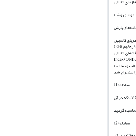
مواد و روشها
اده‌های بارش
ین (CS)، خلیج‌فارس-دریای عمان (PG)، دریاچه ارومیه (UL)، فلات مرکزی (CP)، مرز شرقی
(EB) و قره‌قوم (QQ) قرار دارند و 135 زیرحوضه می-باشد. در این مطالعه از دادههای بارش ماه‌های اکتبر، نوامبر و دسامبر 1200 ایستگاه باران‌سنجی وزرات نیرو، باران‌سنجی و
نتقالی ENSO شاخص Ocanic Nino
Index (ONI) استفاده شد (Glantz et al., 2020). دوره‌های انتقال ENSO شامل خنثی به النینو (NE)، النینو به خنثی (EN)، خنثی به لانینا (NL)، لانینا به خنثی (LN)، لانینا به النینو (LE)
ه لانینا (EL) بودند. در این مطالعه میانگین، بی‌هنجاری و ضریب تغییرات بارش ماه‌های اکتبر، نوامبر و دسامبر حوضه‌های آبریز درجه 3 در فازهای انتقالی ENSO مورد محاسبه
معادله (1)
معادله (2)