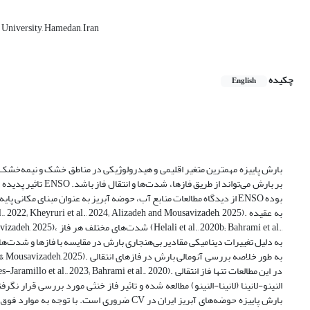
 University, Hamedan, Iran
چکیده
English
بارش پاییزه مهمترین متغیر اقلیمی و هیدرولوژیکی در مناطق خشک و نیمه‌خشک ج
از دیدگاه مطالعات منابع آب، حوضه آبریز به عنوان مبنای مکانی پایه د
النینو-لانینا (لانینا-النینو) مطالعه شده و تاثیر فاز خنثی مورد بررسی قرار ن