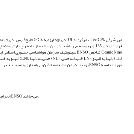
که در آن CV ضریب تغییرات (درصد)، StDev انحراف معیار (میلیمتر) و میانگین بارش ماهانه در هر انتقال فاز ENSO می-باشد.