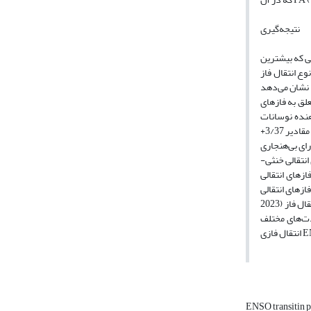
نتیجه‌گیری
ا و النینو-خنثی با مقادیر 0/38+ و 2/20- درصد است، در حالی که بیشترین
ساس نوع انتقال فاز ENSO تغییر
 نشان می‌دهد
ریب تغییرات متعلق به فازهای
نشان دهنده نوسانات
زیاد بارش در مناطق جغرافیایی با اقلیم خشک و نیمه‌خشک می‌باشد. در ماه نوامبر نیز بیشترین و کمترین آنومالی به ترتیب در فازهای انتقالی خنثی-النینو و خنثی-لانینا با مقادیر 3/37+
ی حوضه‌های دارای بی‌هنجاری
 دارند (به ترتیب 134، 111 و 128 حوضه)، اما در فازهای انتقالی خنثی-
انتقالی ENSO است. در
Bahrami et al., 2020; 2021; Mokhov & Timazhev, 2022;.,
2023) ولی مطالعه کنونی نقش فاز خنثی نیز بارزتر شد. با توجه به تغییرات دینامیکی شدید در وضعیت‌های انتقال فاز ENSO لزوم بررسی بی‌هنجاری بارش در سایر فصول و ماه‌ها بر
وضعیت‌های مختلف
ENSO transitin 