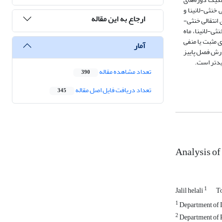
انتقالی خنثی-لانینا و
ارجاع به این مقاله
0/+ و 1/16- درصد، و ماه دسامبر در فازهای انتقالی خنثی-
و خنثی-لانینا، ماه
ری مثبت یا منفی
آمار
ل فازی ENSO بر ناهنجاری و ضریب تغییرات بارش فصل پاییز
یدتر است.
تعداد مشاهده مقاله
390
تعداد دریافت فایل اصل مقاله
345
Analysis of
1
Jalil helali
T
1
Department of Ir
2
Department of P