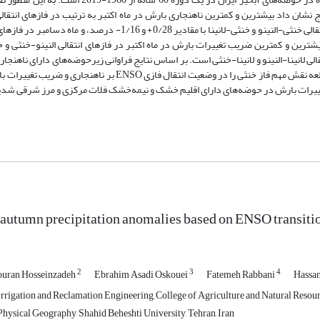
اده از شاخص نینوی اقیانوسی (ONI) انجام شد. نتایج نشان داد بیشترین و کمترین ناهنجاری بارش در ماه اکتبر به ترتیب در فازهای 
النینو-خنثی به ترتیب با مقادیر 0/38+ و 2/20- درصد، ماه نوامبر در فازهای انتقالی خنثی-النینو و خنثی-لانینا با مقادیر 28
- درصد رخ داده است. همچنین بیشترین و کمترین ضریب تغییرات بارش در ماه اکتبر در فازهای انتقالی النینو-خنثی 
نتقالی لانینا-النینو و لانینا-خنثی است. بر اساس نتایج فراوانی زیرحوضه‌های دارای ناهنجا
در ماه‌های مختلف تحت فازهای انتقالی ENSO تغییر می‌کند. نتیجه نهایی این مطالعه نقش مهم فاز خنثی را در وضعیت انتقا
غییرات بارش در حوضه‌های دارای اقلیم خشک و نیمه‌خشک فلات مرکزی و مرز شرقی شد
 autumn precipitation anomalies based on ENSO transition
2
3
4
ouran Hosseinzadeh
Ebrahim Asadi Oskouei
Fatemeh Rabbani
Hassan
rigation and Reclamation Engineering, College of Agriculture and Natural Resource
hysical Geography, Shahid Beheshti University, Tehran, Iran