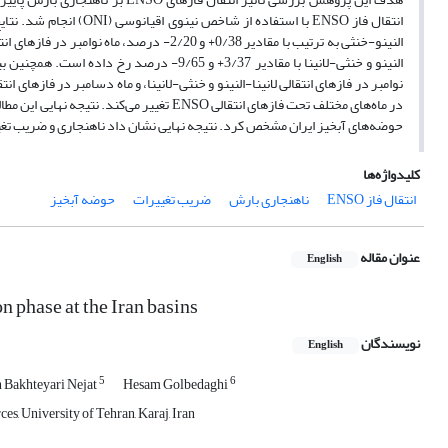
انتقال فاز ENSO با استف
النینو و خنثی-لانینا با مقادیر 3/37+ و 9/65
نوامبر در فازهای انتقالی لانینا-النینو و خنثی-لانینا، و ماه دسامبر در فازهای ا
حوضه‌های آبخیز ایران مشخص کرد. نتیجه نهایی نشان داد ناهنجاری و ضریب ت
کلیدواژه‌ها
انتقال فاز ENSO
ناهنجاری بارش
ضریب تغییرات
حوضه آبخیز
عنوان مقاله
English
 phase at the Iran basins
نویسندگان
English
5
6
 Bakhteyari Nejat
Hesam Golbedaghi
s, University of Tehran, Karaj, Iran