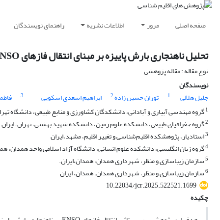
صفحه اصلی
مرور
اطلاعات نشریه
راهنمای نویسندگان
تحلیل ناهنجاری بارش پاییزه بر مبنای انتقال فازهای ENSO در مقیاس حوضه‌های آبریز ایران
نوع مقاله : مقاله پژوهشی
نویسندگان
3
2
1
جلیل هلالی
توران حسین زاده
ابراهیم اسعدی اسکویی
فاطمه
1
گروه مهندسی آبیاری و آبادانی، دانشکدگان کشاورزی و منابع طبیعی، دانشگاه تهران
2
گروه جغرافیای طبیعی، دانشکده علوم زمین، دانشکده شهید بهشتی، تهران، ایران
3
استادیار، پژوهشکده اقلیم‌شناسی و تغییر اقلیم، مشهد،ایران
4
گروه زبان انگلیسی، دانشکده علوم انسانی، دانشگاه آزاد اسلامی واحد همدان، همد
5
سازمان زیباسازی و منظر، شهرداری همدان، همدان،ایران.
6
سازمان زیباسازی و منظر، شهرداری همدان، همدان، ایران
10.22034/jcr.2025.522521.1699
چکیده