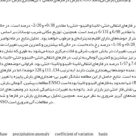
نتایج به دست آمده نشان داد در ماه اکتبر بیشترین و کمترین آنومالی به ترتیب در فازهای انتقالی خنثی-لانین
و کمترین ضریب تغییرات فازهای انتقالی النینو-خنثی و خنثی-لانینا با مقادیر 6/98 و 6/131 درصد است. همچنین، توزیع مکانی ضریب نوسانات بر ا
از حوضه‌های دارای اقلیم مدیترانه‌ای و مرطوب خواهد بود. تحلیل نتایج در ماه نوامبر
بیشترین و کمترین آنومالی در فازهای انتقالی خنثی-النینو و خنثی-لانینا با مقادیر 0/28+ و 1/16- درصد رخ داده است، در حالی که بیشترین و کمترین ض
نینا با مقادیر 4/87 و 5/63 درصد است. بیشترین ضریب تغییرات در بخش جنوب شرقی و فلات مرکزی دیده می‌شود به طوری که 
و 9/65- درصد بودند در حالی که بیشترین و کمترین ضریب تغییرات با مقادیر 7/80 و 1/57 درصد در فازهای انتقالی لانینا-النینو و لانینا-خنثی بود. فراوان
مثبت و منفی نشان داد در فازهای انتقالی خنثی-النینو، النینو-خنثی و لانینا-خنثی عمده حوضه‌ها بی‌هنجاری مثبت
نو بی‌هنجاری منفی در 133 و 99 حوضه رخ داده است. نتایج حاصل از این مطالعه نشانگر تغییر بی-هنجاری‌های بارش پاییزه با تغییر فازهای 
مطالعات پیشین، آنومالی بارش فازهای انتقالی ENSO تنها محدود به فازهای النینو و لانینا بوده است ( Builes-Jaramillo et al
یز ضروری به نظر می‌رسد. همچنین تحلیل بی‌هنجاری بارش در فازها و شدت‌های مختلف ENSO و مقایسه آن با 
انتقال فازی ENSO در مطالعات آتی ضروری است.
phase
precipitation anomaly
coefficient of variation
basin