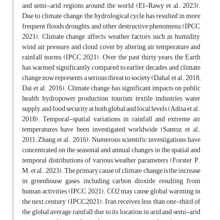
and semi-arid regions around the world (El-Rawy et al., 2023).
Due to climate change, the hydrological cycle has resulted in more
frequent floods, droughts, and other destructive phenomena (IPCC,
2021). Climate change affects weather factors such as humidity,
wind, air pressure, and cloud cover by altering air temperature and
rainfall norms (IPCC, 2021). Over the past thirty years, the Earth
has warmed significantly compared to earlier decades, and climate
change now represents a serious threat to society (Dahal et al., 2018;
Dai et al., 2016). Climate change has significant impacts on public
health, hydropower production, tourism, textile industries, water
supply, and food security at both global and local levels (Adisa et al.,
2018). Temporal-spatial variations in rainfall and extreme air
temperatures have been investigated worldwide (Santoz et al.,
2011; Zhang et al., 2016). Numerous scientific investigations have
concentrated on the seasonal and annual changes in the spatial and
temporal distributions of various weather parameters (Forster, P.
M. et al., 2023). The primary cause of climate change is the increase
in greenhouse gases, including carbon dioxide, resulting from
human activities (IPCC, 2021). CO2 may cause global warming in
the next century (IPCC,2021). Iran receives less than one-third of
the global average rainfall due to its location in arid and semi-arid