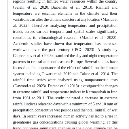
regions, resulting in limited water resources within the country
(Salehi et al., 2020; Biabanaki et al., 2013). Rainfall and
temperature are essential elements in the climate, and their
variations can alter the climate structure at any location (Mazidi et
al., 2022). Therefore, analyzing temperature and precipitation
trends across various temporal and spatial scales significantly
contributes to climatological research (Mazidi et al., 2022).
Academic studies have shown that temperature has increased
worldwide over the past century (IPCC, 2023). A study by
Chervenkov et al. (2023) examined the day and night temperature
patterns in central and southeastern Europe. Several studies have
focused on the importance of the effect of rainfall on the climate
system, including Tiwari et al., 2019 and Talaee et al., 2014. The
rainfall time series were analyzed using nonparametric tests
(Dawood et al., 2023). Darand et al. (2013) investigated the changes
in extreme rainfall and temperature indices in Kermanshah in Iran
from 1961 to 2011. The study indicated a decrease in extreme
rainfall indices related to days with a minimum of 5 and 10 mm of
precipitation, consecutive wet periods, and the total rainfall of wet
days. In recent years, increased human activity has led to a rise in
greenhouse gas concentrations, causing global warming. If this
trend continues, significant changes in the global climate can be