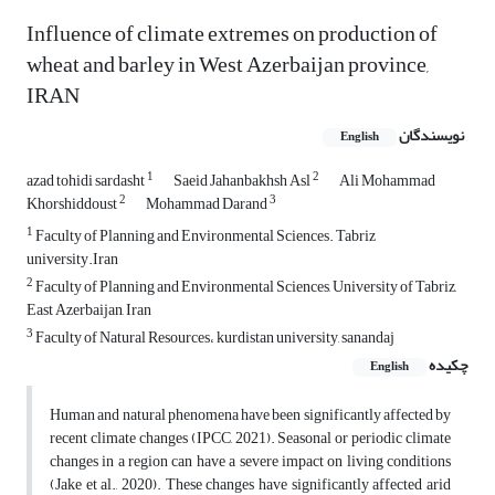
Influence of climate extremes on production of
wheat and barley in West Azerbaijan province,
IRAN
نویسندگان
English
1
2
azad tohidi sardasht
Saeid Jahanbakhsh Asl
Ali Mohammad
2
3
Khorshiddoust
Mohammad Darand
1
Faculty of Planning and Environmental Sciences. Tabriz
university.Iran
2
Faculty of Planning and Environmental Sciences, University of Tabriz,
East Azerbaijan, Iran
3
Faculty of Natural Resources، kurdistan university, sanandaj
چکیده
English
Human and natural phenomena have been significantly affected by
recent climate changes (IPCC, 2021). Seasonal or periodic climate
changes in a region can have a severe impact on living conditions
(Jake et al., 2020). These changes have significantly affected arid