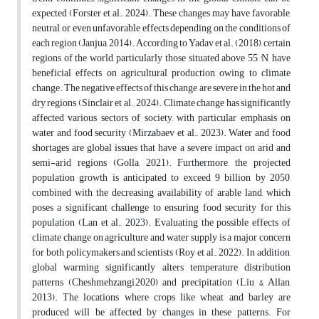
expected (Forster et al., 2024). These changes may have favorable,
neutral, or even unfavorable effects depending on the conditions of
each region (Janjua, 2014). According to Yadav et al. (2018), certain
regions of the world, particularly those situated above 55 °N, have
beneficial effects on agricultural production owing to climate
change. The negative effects of this change are severe in the hot and
dry regions (Sinclair et al., 2024). Climate change has significantly
affected various sectors of society, with particular emphasis on
water and food security (Mirzabaev et al., 2023). Water and food
shortages are global issues that have a severe impact on arid and
semi-arid regions (Golla, 2021). Furthermore, the projected
population growth is anticipated to exceed 9 billion by 2050,
combined with the decreasing availability of arable land, which
poses a significant challenge to ensuring food security for this
population (Lan et al., 2023). Evaluating the possible effects of
climate change on agriculture and water supply is a major concern
for both policymakers and scientists (Roy et al., 2022). In addition,
global warming significantly alters temperature distribution
patterns (Cheshmehzangi,2020) and precipitation (Liu & Allan,
2013). The locations where crops like wheat and barley are
produced will be affected by changes in these patterns. For