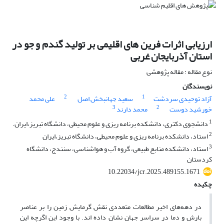
ارزیابی اثرات فرین های اقلیمی بر تولید گندم و جو در
استان آذربایجان غربی
نوع مقاله : مقاله پژوهشی
نویسندگان
2
1
آزاد توحیدی سردشت
سعید جهانبخش اصل
علی محمد
3
2
خورشید دوست
محمد دارند
1
دانشجوی دکتری، دانشکده برنامه ریزی و علوم محیطی، دانشگاه تبریز،ایران.
2
استاد، دانشکده برنامه ریزی و علوم محیطی، دانشگاه تبریز،ایران
3
استاد، دانشکده منابع طبیعی، گروه آب و هواشناسی، سنندج، دانشگاه
کردستان
10.22034/jcr.2025.489155.1671
چکیده
در دهه‌های اخیر مطالعات متعددی نقش گرمایش زمین را بر عناصر
بارش و دما در سراسر جهان نشان داده اند. با وجود این اگرچه این