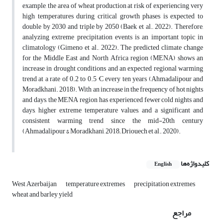
example, the area of wheat production at risk of experiencing very
high temperatures during critical growth phases is expected to
double by 2030 and triple by 2050 (Baek et al., 2022). Therefore,
analyzing extreme precipitation events is an important topic in
climatology (Gimeno et al., 2022). The predicted climate change
for the Middle East and North Africa region (MENA) shows an
increase in drought conditions and an expected regional warming
trend at a rate of 0.2 to 0.5 °C every ten years (Ahmadalipour and
Moradkhani. 2018). With an increase in the frequency of hot nights
and days, the MENA region has experienced fewer cold nights and
days, higher extreme temperature values, and a significant and
consistent warming trend since the mid-20th century
(Ahmadalipour & Moradkhani, 2018; Driouech et al., 2020).
کلیدواژه‌ها
English
West Azerbaijan
temperature extremes
precipitation extremes
wheat and barley yield
مراجع