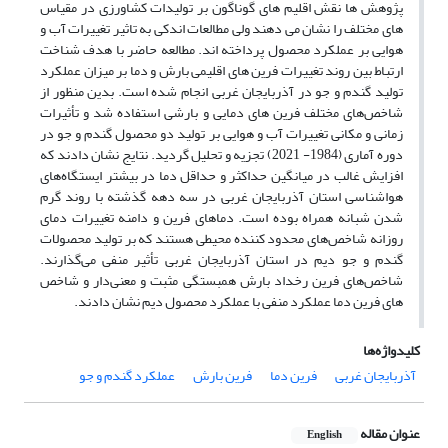
پژوهش ها نقش اقلیم های گوناگون بر تولیدات کشاورزی در مقیاس
های مختلف را نشان می دهند ولی مطالعات اندکی به تاثیر تغییرات آب و
هوایی بر عملکرد محصول پرداخته اند. مطالعه حاضر با هدف شناخت
ارتباط بین روند تغییرات فرین های اقلیمی بارش و دما بر میزان عملکرد
تولید گندم و جو در آذربایجان غربی انجام شده است. بدین منظور از
شاخص‌های مختلف فرین های دمایی و بارشی استفاده شد و تأثیرات
زمانی و مکانی تغییرات آب و هوایی بر تولید دو محصول گندم و جو در
دوره آماری (1984- 2021) تجزیه و تحلیل گردید. نتایج نشان دادند که
افزایش غالب در میانگین حداکثر و حداقل دما در بیشتر ایستگاه‌های
هواشناسی استان آذربایجان غربی در سه دهه گذشته با روند گرم
شدن شبانه همراه بوده است. دماهای فرین و دامنه تغییرات دمای
روزانه شاخص‌های محدود کننده محیطی هستند که بر تولید محصولات
گندم و جو دیم در استان آذربایجان غربی تأثیر منفی می‌گذارند.
شاخص‌های فرین رخداد بارش همبستگی مثبت و معنی‌دار و شاخص
های فرین دما عملکرد منفی با عملکرد محصول دیم نشان دادند.
کلیدواژه‌ها
آذربایجان غربی
فرین دما
فرین بارش
عملکرد گندم و جو
عنوان مقاله
English