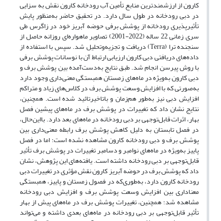
کارون از ارزشمندترین منابع تأمین آب رودخانه کارون نقش به سزایی
در دبی رودخانه در طول سال دارد. در تحقیق حاضر به‌منظور پایش
تأثیرپذیری رودخانه از پوشش برفی حوضه آبریز خود در زاگرس طی
سری زمانی 22 ساله (2022-2001) تصاویر ماهواره‌ای روزانه حاصل از
سنجنده ترا (Terra) دریافت و تجزیه‌وتحلیل شد. سپس با استفاده از
داده‌های دریافتی دبی کارون ارزیابی ارتباط آن با نوسانات پوشش برفی
با روش پیرسن انجام شد. طبق نتایج به‌دست‌آمده بین پوشش برف و
دبی کارون به‌ویژه در ماه‌های زمستان همبستگی معنی‌داری وجود دارد
به‌صورتی که با افزایش وسعت پوشش برف در کلاس‌های زیاد و متراکم
افزایش دبی نیز به‌طور هم‌زمان و باتاخیرتائید شده است. همچنین،
نتایج نشان داد که تغییرات در پوشش برف در ماه‌های پیشین فصل
بهار، اثرات قابل‌توجهی بر دبی رودخانه در ماه‌های بعد دارد. بااین‌حال،
در فصل تابستان به دلیل کاهش پوشش برف رابطه معنی‌داری بین
پوشش برف و دبی رودخانه کارون مشاهده نشده است؛ اما در فصل
پاییز به‌ویژه در ماه‌های نوامبر و دسامبر تغییرات در پوشش برف تأثیر
قابل‌توجهی بر دبی رودخانه داشته است. یافته‌های این پژوهش، نشان
داد که پوشش برف در حوضه آبریز کارون نقش مؤثری در تغییرات دبی
رودخانه کارون دارد، به‌طوری‌که در فصول زمستان و پاییز، همبستگی
معناداری بین افزایش وسعت پوشش برف و افزایش دبی رودخانه
مشاهده شد؛ همچنین، تغییرات پوشش برف در ماه‌های پیش از بهار
تأثیر قابل‌توجهی بر دبی رودخانه در ماه‌های بعدی داشته و می‌تواند