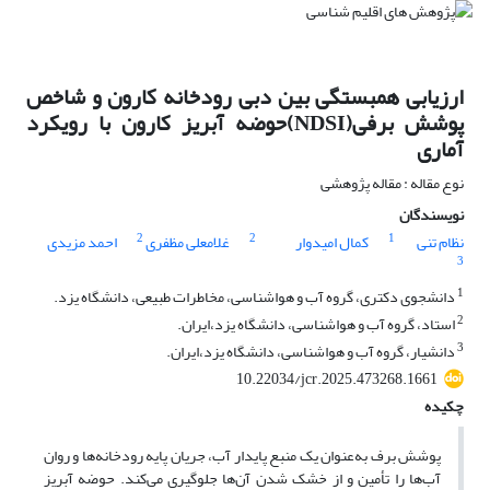
ارزیابی همبستگی بین دبی رودخانه کارون و شاخص
پوشش برفی(NDSI)حوضه آبریز کارون با رویکرد
آماری
نوع مقاله : مقاله پژوهشی
نویسندگان
2
2
1
نظام تنی
کمال امیدوار
غلامعلی مظفری
احمد مزیدی
3
1
دانشجوی دکتری، گروه آب و هواشناسی، مخاطرات طبیعی، دانشگاه یزد.
2
استاد، گروه آب و هواشناسی، دانشگاه یزد،ایران.
3
دانشیار، گروه آب و هواشناسی، دانشگاه یزد،ایران.
10.22034/jcr.2025.473268.1661
چکیده
پوشش برف به‌عنوان یک منبع پایدار آب، جریان پایه رودخانه‌ها و روان
آب‌ها را تأمین و از خشک شدن آن‌ها جلوگیری می‌کند. حوضه آبریز