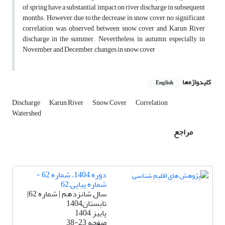
of spring have a substantial impact on river discharge in subsequent
months. However, due to the decrease in snow cover, no significant
correlation was observed between snow cover and Karun River
discharge in the summer. Nevertheless, in autumn, especially in
November and December, changes in snow cover
کلیدواژه‌ها
English
Discharge
Karun River
Snow Cover
Correlation
Watershed
مراجع
دوره 1404، شماره 62 -
شماره پیاپی 62
سال شانزدهم | شماره 62|
تابستان1404
پاییز 1404
صفحه
38-23